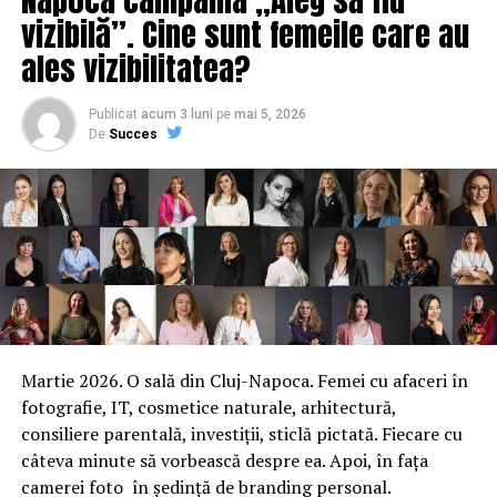
vizibilă”. Cine sunt femeile care au
ales vizibilitatea?
Publicat
acum 3 luni
pe
mai 5, 2026
De
Succes
Martie 2026. O sală din Cluj-Napoca. Femei cu afaceri în
fotografie, IT, cosmetice naturale, arhitectură,
consiliere parentală, investiții, sticlă pictată. Fiecare cu
câteva minute să vorbească despre ea. Apoi, în fața
camerei foto în ședință de branding personal.