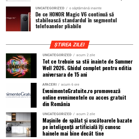
cat si trasee montane sau colinare. O masina pregatita
UNCATEGORIZED
o săptămână inainte
de show trebuie sa ajunga la eveniment in siguranta si
De ce HONOR Magic V6 continuă să
fara probleme, indiferent de conditiile de drum.
stabilească standardul în segmentul
telefoanelor pliabile
Din acest motiv, tipul de anvelopa ales devine extrem de
important. Anvelopele care ofera aderenta constanta,
ȘTIREA ZILEI
stabilitate si un aspect echilibrat sunt preferate de cei
care nu doresc sa transforme masina intr-un obiect
UNCATEGORIZED
acum 2 zile
Tot ce trebuie sa stii inainte de Summer
static. In acest sens, alegerea unor
anvelope all season
Well 2026. Ghidul complet pentru editia
175 65 r14
poate fi potrivita pentru multe proiecte
aniversara de 15 ani
prezente la evenimentele locale, in special pentru
masinile compacte sau clasice.
AFACERI
acum 6 ore
EvenimenteGratuite.ro promovează
online evenimentele cu acces gratuit
Pozitia masinii si rolul anvelopelor
din România
La un show auto, pozitia masinii este analizata atent.
UNCATEGORIZED
acum 2 zile
Cat de jos sta masina, cum se aliniaza roata cu aripa si ce
Mașinile de spălat și uscătoarele bazate
impact vizual are ansamblul sunt detalii care pot face
pe inteligență artificială îți cunosc
hainele mai bine decât tine
diferenta intre un proiect obisnuit si unul remarcabil.