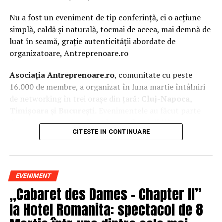
Nu a fost un eveniment de tip conferință, ci o acțiune
simplă, caldă și naturală, tocmai de aceea, mai demnă de
luat în seamă, grație autenticității abordate de
organizatoare, Antreprenoare.ro
Asociația Antreprenoare.ro
, comunitate cu peste
16.000 de membre, a organizat în luna martie întâlniri
de networking în trei orașe din țară:
Cluj-Napoca,
Timișoara și București.
Evenimentele au făcut parte
din
campania națională
„Aleg să fiu vizibilă
„
, o
CITESTE IN CONTINUARE
inițiativă care combină sesiuni de fotografie de brand
personal cu conversații directe despre ce înseamnă să fii
prezentă, cu numele tău și cu afacerea ta, în spațiul
public.
EVENIMENT
„Cabaret des Dames – Chapter II”
La Cluj-Napoca, sesiunile foto au fost susținute de doi
fotografi profesioniști:
Valentina Mihalache
la Hotel Romanita: spectacol de 8
(lightsun.ro) și
Deni Sîrb
(DA Studio). Valentina a venit