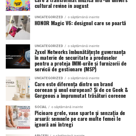
Romanita Events continuă astfel să fie o gazdă
in care masina sta pe roti. O alegere inspirata poate
cultural revine in august
importantă a momentelor speciale din Maramureș,
accentua liniile caroseriei si poate oferi un look
combinând experiența organizatorică cu capacitatea de
echilibrat, in timp ce o alegere gresita poate strica
UNCATEGORIZED
o săptămână inainte
a transforma fiecare eveniment într-o amintire
proportiile, chiar daca restul masinii este bine realizat.
HONOR Magic V6: designul care se poartă
deosebită pentru participanți.
Anvelopele ca element vizual la show-uri auto
UNCATEGORIZED
o săptămână inainte
La evenimentele auto din Cluj, anvelopele nu sunt doar
Zyxel Networks îmbunătățește guvernanța
componente functionale, ci si elemente vizuale. Publicul
în materie de securitate a produselor
pentru a proteja IMM-urile și furnizorii de
si fotografii surprind adesea detalii precum modul in
servicii de gestionare (MSP)
care roata umple aripa, distanta fata de caroserie si
aspectul general al ansamblului roata-janta.
UNCATEGORIZED
o săptămână inainte
Care este diferența dintre un brand
coreean și unul european? Și de ce Geek &
Anvelopele curate, cu dimensiuni corecte si uzura
Gorgeous a împrumutat trăsături coreene
uniforma, contribuie la imaginea profesionala a unei
masini de show. In multe cazuri, acestea completeaza
SOCIAL
o săptămână inainte
Picioare grele, vase sparte și senzația de
jantele si intaresc conceptul ales de proprietar, fie ca
arsură: semnele pe care multe femei le
vorbim despre un stil elegant, sportiv sau minimalist.
ignoră ani întregi
Echilibrul dintre estetica si utilizare reala
AFACERI
o săptămână inainte