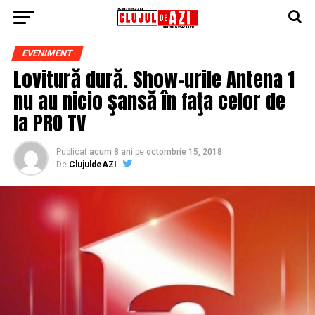
EVENIMENT
Lovitură dură. Show-urile Antena 1
nu au nicio şansă în faţa celor de
la PRO TV
Publicat
acum 8 ani
pe
octombrie 15, 2018
De
ClujuldeAZI