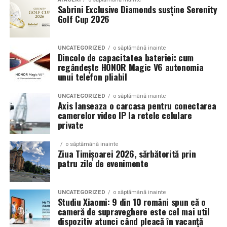
Sabrini Exclusive Diamonds susține Serenity
Golf Cup 2026
Un aspect specific evenimentelor auto din Cluj este
prezenta multor masini care nu sunt doar proiecte de
show, ci si vehicule utilizate zilnic. Proprietarii acestora
UNCATEGORIZED
o săptămână inainte
cauta solutii care sa le permita sa participe la
Dincolo de capacitatea bateriei: cum
regândește HONOR Magic V6 autonomia
evenimente fara a sacrifica complet confortul sau
unui telefon pliabil
siguranta pe drumurile publice.
UNCATEGORIZED
o săptămână inainte
In acest context, anvelopele alese trebuie sa ofere un
Axis lanseaza o carcasa pentru conectarea
echilibru intre aspect si functionalitate. Multi pasionati
camerelor video IP la retele celulare
private
opteaza pentru anvelope care arata bine la show, dar
care pot fi folosite si in conditii reale de trafic,
o săptămână inainte
indiferent de vreme sau sezon.
Ziua Timișoarei 2026, sărbătorită prin
patru zile de evenimente
De ce conteaza tipul de anvelopa la evenimentele din
Cluj
UNCATEGORIZED
o săptămână inainte
Studiu Xiaomi: 9 din 10 români spun că o
Clujul este un oras in care vremea poate fi imprevizibila,
cameră de supraveghere este cel mai util
iar drumurile din imprejurimi includ atat zone urbane,
dispozitiv atunci când pleacă în vacanță