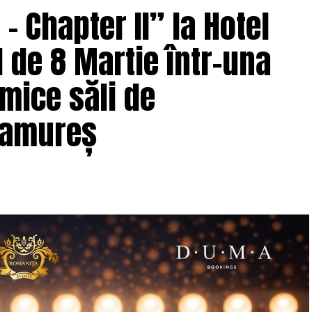
 Chapter II” la Hotel
 de 8 Martie într-una
i
Antreprenoare.ro,
a pus aceeași întrebare de mai
ți în această comunitate: de ce atât de multe femei
mice săli de
c din conversațiile publice relevante pentru
ramureș
i, mai degrabă lipsa de permisiune față de sine și
iectul
, din dorința fondatoarei de a crea un
ontext personal dificil, ca răspuns la întrebări
ic și a ajuns astăzi una dintre cele mai mari
ia, cu prezență fizică în mai multe orașe, inclusiv
nca
Carmen Mihalca
, fondatoarea