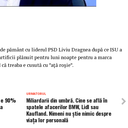
t de pământ cu liderul PSD Liviu Dragnea după ce ISU a
rtificii plănuit pentru luni noapte pentru a marca
 că treaba e cusută cu ”ață roșie”.
URMATORUL
l e 90%
Miliardarii din umbră. Cine se află în
la
spatele afacerilor BMW, Lidl sau
Kaufland. Nimeni nu știe nimic despre
viața lor personală