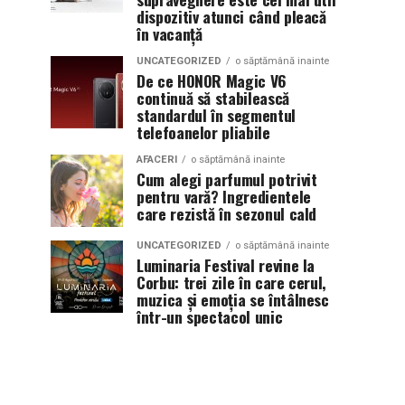
dispozitiv atunci când pleacă
în vacanță
UNCATEGORIZED
o săptămână inainte
De ce HONOR Magic V6
continuă să stabilească
standardul în segmentul
telefoanelor pliabile
AFACERI
o săptămână inainte
Cum alegi parfumul potrivit
pentru vară? Ingredientele
care rezistă în sezonul cald
UNCATEGORIZED
o săptămână inainte
Luminaria Festival revine la
Corbu: trei zile în care cerul,
muzica și emoția se întâlnesc
într-un spectacol unic