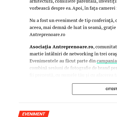
arhitectură, consiliere parentală, investiți
vorbească despre ea. Apoi, în fața camerei
Nu a fost un eveniment de tip conferință, c
aceea, mai demnă de luat în seamă, grație 
Antreprenoare.ro
Asociația Antreprenoare.ro
, comunitat
martie întâlniri de networking în trei oraș
Evenimentele au făcut parte din
campania
combină sesiuni de fotografie de brand pe
fii prezentă, cu numele tău și cu afacerea ta
La Cluj-Napoca, sesiunile foto au fost susț
CITES
Mihalache
(lightsun.ro) și
Deni Sîrb
(DA 
vânzări în spate și o tranziție asumată sp
este singurul fotograf de nașteri din Româ
EVENIMENT
portret de 15 ani.