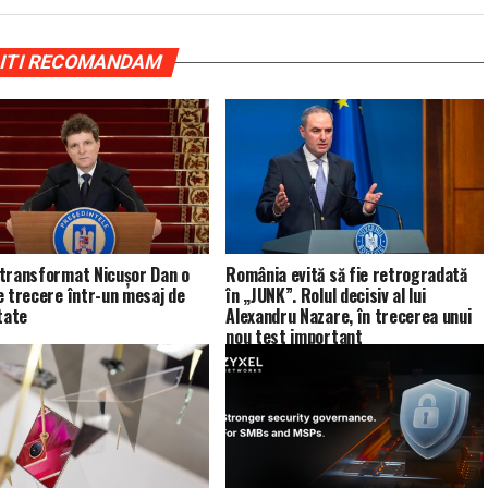
ITI RECOMANDAM
transformat Nicușor Dan o
România evită să fie retrogradată
e trecere într-un mesaj de
în „JUNK”. Rolul decisiv al lui
tate
Alexandru Nazare, în trecerea unui
nou test important