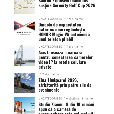
Sabrini Exclusive Diamonds
susține Serenity Golf Cup 2026
UNCATEGORIZED
7 zile inainte
Dincolo de capacitatea
bateriei: cum regândește
HONOR Magic V6 autonomia
unui telefon pliabil
UNCATEGORIZED
7 zile inainte
Axis lanseaza o carcasa
pentru conectarea camerelor
video IP la retele celulare
private
7 zile inainte
Ziua Timișoarei 2026,
sărbătorită prin patru zile de
evenimente
UNCATEGORIZED
o săptămână inainte
Studiu Xiaomi: 9 din 10 români
spun că o cameră de
supraveghere este cel mai util