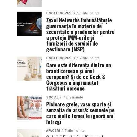
UNCATEGORIZED
6 zile inainte
Zyxel Networks îmbunătățește
guvernanța în materie de
securitate a produselor pentru
a proteja IMM-urile și
furnizorii de servicii de
gestionare (MSP)
UNCATEGORIZED
7 zile inainte
Care este diferența dintre un
brand coreean și unul
european? Și de ce Geek &
Gorgeous a împrumutat
trăsături coreene
SOCIAL
7 zile inainte
Picioare grele, vase sparte și
senzația de arsură: semnele pe
care multe femei le ignoră ani
întregi
AFACERI
7 zile inainte