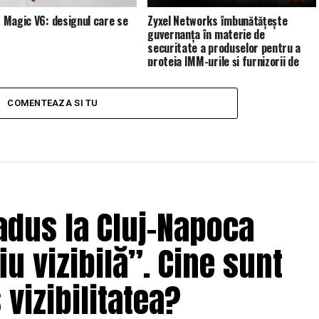
Magic V6: designul care se
Zyxel Networks îmbunătățește
guvernanța în materie de
securitate a produselor pentru a
proteja IMM-urile și furnizorii de
servicii de gestionare (MSP)
COMENTEAZA SI TU
adus la Cluj-Napoca
u vizibilă”. Cine sunt
 vizibilitatea?