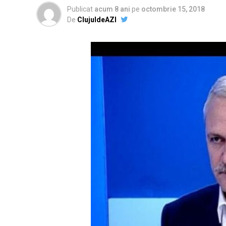
Publicat
acum 8 ani
pe
octombrie 15, 2018
De
ClujuldeAZI