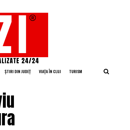
ȘTIRI DIN JUDEȚ
VIAȚA ÎN CLUJ
TURISM
viu
ura