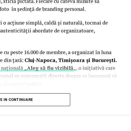
i, sticlă pictată. Fiecare cu câteva minute să
 foto în ședință de branding personal.
i o acțiune simplă, caldă și naturală, tocmai de
autenticității abordate de organizatoare,
e cu peste 16.000 de membre, a organizat în luna
e din țară:
Cluj-Napoca, Timișoara și București.
 națională
„Aleg să fiu vizibilă
„
, o inițiativă care
rsonal cu conversații directe despre ce înseamnă să
, în spațiul public.
inute de doi fotografi profesioniști:
Valentina
TE IN CONTINUARE
Studio). Valentina a venit cu 18 ani de carieră în
re fotografia comercială și de brand personal. Deni
nia și lucrează în fotografia de eveniment și