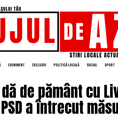
Ă
EVENIMENT
EXCLUSIV
POLITICĂ LOCALĂ
SOCIAL
SPORT
i dă de pământ cu Li
 PSD a întrecut măs