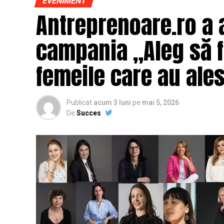
EVENIMENT
Antreprenoare.ro a 
campania „Aleg să fi
femeile care au ales
Publicat
acum 3 luni
pe
mai 5, 2026
De
Succes