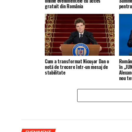
online evenimentele cu acces
Summer
gratuit din România
pentru
Cum a transformat Nicușor Dan o
Români
notă de trecere într-un mesaj de
în „JUN
stabilitate
Alexan
nou te