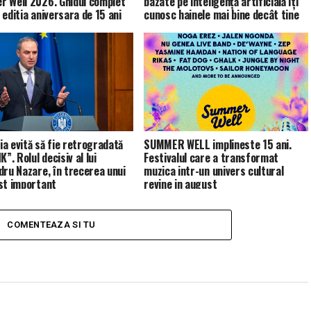
 Well 2026. Ghidul complet
bazate pe inteligență artificială îți
 editia aniversara de 15 ani
cunosc hainele mai bine decât tine
a evită să fie retrogradată
SUMMER WELL implineste 15 ani.
K”. Rolul decisiv al lui
Festivalul care a transformat
dru Nazare, în trecerea unui
muzica intr-un univers cultural
st important
revine in august
COMENTEAZA SI TU