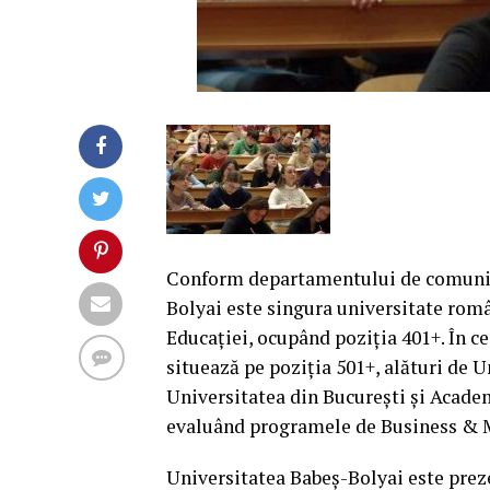
Conform departamentului de comunica
Bolyai este singura universitate româ
Educaţiei, ocupând poziţia 401+. În 
situează pe poziţia 501+, alături de 
Universitatea din Bucureşti şi Acade
evaluând programele de Business & 
Universitatea Babeş-Bolyai este preze