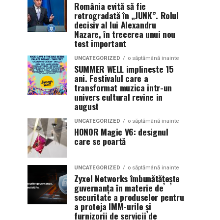
România evită să fie
retrogradată în „JUNK”. Rolul
decisiv al lui Alexandru
Nazare, în trecerea unui nou
test important
UNCATEGORIZED
o săptămână inainte
SUMMER WELL implineste 15
ani. Festivalul care a
transformat muzica intr-un
univers cultural revine in
august
UNCATEGORIZED
o săptămână inainte
HONOR Magic V6: designul
care se poartă
UNCATEGORIZED
o săptămână inainte
Zyxel Networks îmbunătățește
guvernanța în materie de
securitate a produselor pentru
a proteja IMM-urile și
furnizorii de servicii de