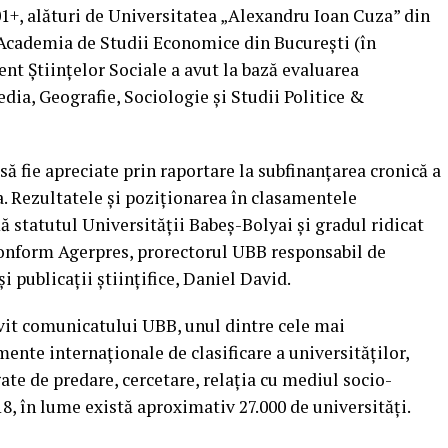
01+, alături de Universitatea „Alexandru Ioan Cuza” din
i Academia de Studii Economice din Bucureşti (în
ent Ştiinţelor Sociale a avut la bază evaluarea
ia, Geografie, Sociologie şi Studii Politice &
să fie apreciate prin raportare la subfinanţarea cronică a
 Rezultatele şi poziţionarea în clasamentele
ă statutul Universităţii Babeş-Bolyai şi gradul ridicat
, conform Agerpres, prorectorul UBB responsabil de
i publicaţii ştiinţifice, Daniel David.
vit comunicatului UBB, unul dintre cele mai
nte internaţionale de clasificare a universităţilor,
ate de predare, cercetare, relaţia cu mediul socio-
8, în lume există aproximativ 27.000 de universităţi.