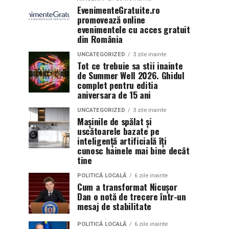
EvenimenteGratuite.ro
promovează online
evenimentele cu acces gratuit
din România
UNCATEGORIZED
3 zile inainte
Tot ce trebuie sa stii inainte
de Summer Well 2026. Ghidul
complet pentru editia
aniversara de 15 ani
UNCATEGORIZED
3 zile inainte
Mașinile de spălat și
uscătoarele bazate pe
inteligență artificială îți
cunosc hainele mai bine decât
tine
POLITICĂ LOCALĂ
6 zile inainte
Cum a transformat Nicușor
Dan o notă de trecere într-un
mesaj de stabilitate
POLITICĂ LOCALĂ
6 zile inainte