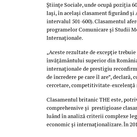
Ştiinţe Sociale, unde ocupă poziţia 6
Iaşi, în acelaşi clasament figurând ş
intervalul 501-600). Clasamentul afer
programelor Comunicare şi Studii Med
Internaţionale.
„Aceste rezultate de excepţie trebuie 
învăţământului superior din România.
internaţionale de prestigiu reconfirm
de încredere pe care îl are”, declară
cercetare, competitivitate-excelenţă ş
Clasamentul britanic THE este, potri
comprehensive şi prestigioase clasame
luând în analiză criterii complexe leg
economic şi internaţionalizare. În 201