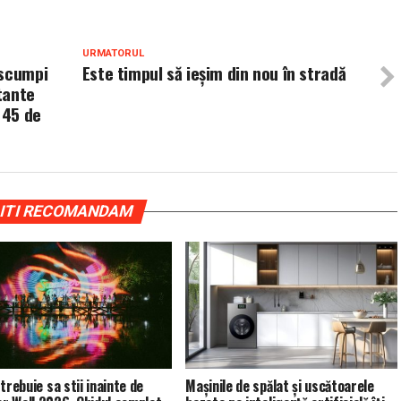
URMATORUL
 scumpi
Este timpul să ieșim din nou în stradă
itante
 45 de
ITI RECOMANDAM
trebuie sa stii inainte de
Mașinile de spălat și uscătoarele