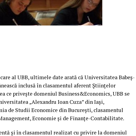
re al UBB, ultimele date arată că Universitatea Babeş-
nească inclusă în clasamentul aferent Ştiinţelor
ceea ce priveşte domeniul Business&Economics, UBB se
Universitatea „Alexandru Ioan Cuza” din Iaşi,
mia de Studii Economice din Bucureşti, clasamentul
Management, Economie şi de Finanţe-Contabilitate.
ntă şi în clasamentul realizat cu privire la domeniul