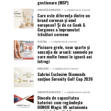
gestionare (MSP)
UNCATEGORIZED
o săptămână inainte
Care este diferența dintre un
brand coreean și unul
european? Și de ce Geek &
Gorgeous a împrumutat
trăsături coreene
SOCIAL
o săptămână inainte
Picioare grele, vase sparte și
senzația de arsură: semnele pe
care multe femei le ignoră ani
întregi
AFACERI
o săptămână inainte
Sabrini Exclusive Diamonds
susține Serenity Golf Cup 2026
UNCATEGORIZED
o săptămână inainte
Dincolo de capacitatea
bateriei: cum regândește
HONOR Magic V6 autonomia