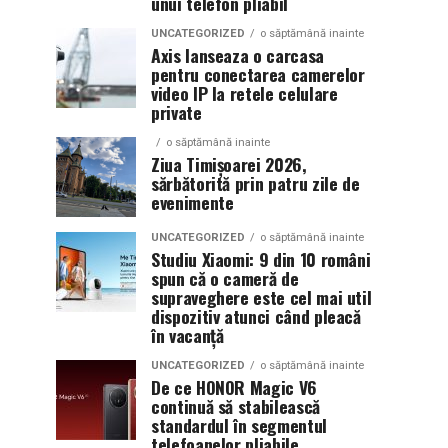
unui telefon pliabil
UNCATEGORIZED
o săptămână inainte
Axis lanseaza o carcasa
pentru conectarea camerelor
video IP la retele celulare
private
o săptămână inainte
Ziua Timișoarei 2026,
sărbătorită prin patru zile de
evenimente
UNCATEGORIZED
o săptămână inainte
Studiu Xiaomi: 9 din 10 români
spun că o cameră de
supraveghere este cel mai util
dispozitiv atunci când pleacă
în vacanță
UNCATEGORIZED
o săptămână inainte
De ce HONOR Magic V6
continuă să stabilească
standardul în segmentul
telefoanelor pliabile