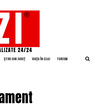
ȘTIRI DIN JUDEȚ
VIAȚA ÎN CLUJ
TURISM
sament