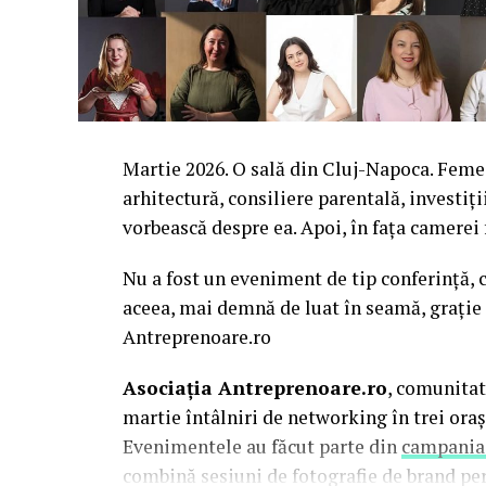
Martie 2026. O sală din Cluj-Napoca. Femei 
arhitectură, consiliere parentală, investiți
vorbească despre ea. Apoi, în fața camerei
Nu a fost un eveniment de tip conferință, c
aceea, mai demnă de luat în seamă, grație 
Antreprenoare.ro
Asociația Antreprenoare.ro
, comunitat
martie întâlniri de networking în trei oraș
Evenimentele au făcut parte din
campania
combină sesiuni de fotografie de brand pe