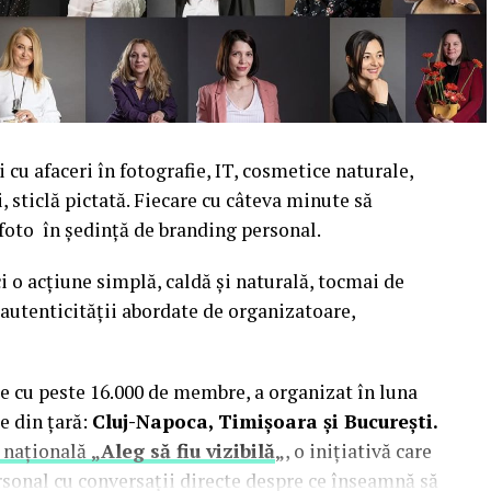
cu afaceri în fotografie, IT, cosmetice naturale,
i, sticlă pictată. Fiecare cu câteva minute să
 foto în ședință de branding personal.
i o acțiune simplă, caldă și naturală, tocmai de
autenticității abordate de organizatoare,
e cu peste 16.000 de membre, a organizat în luna
e din țară:
Cluj-Napoca, Timișoara și București.
 națională
„Aleg să fiu vizibilă
„
, o inițiativă care
rsonal cu conversații directe despre ce înseamnă să