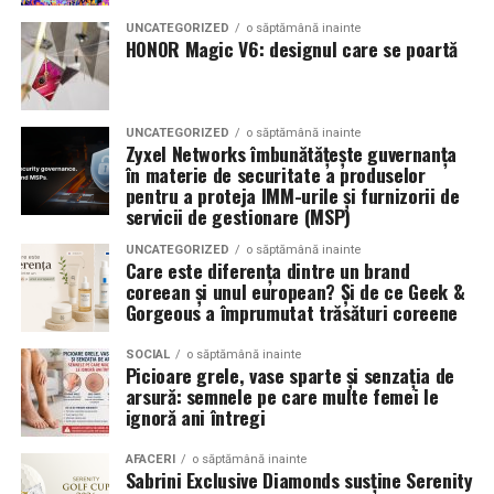
combinând experiența organizatorică cu capacitatea de
echilibrat, in timp ce o alegere gresita poate strica
UNCATEGORIZED
o săptămână inainte
a transforma fiecare eveniment într-o amintire
proportiile, chiar daca restul masinii este bine realizat.
HONOR Magic V6: designul care se poartă
deosebită pentru participanți.
Anvelopele ca element vizual la show-uri auto
UNCATEGORIZED
o săptămână inainte
La evenimentele auto din Cluj, anvelopele nu sunt doar
Zyxel Networks îmbunătățește guvernanța
componente functionale, ci si elemente vizuale. Publicul
în materie de securitate a produselor
pentru a proteja IMM-urile și furnizorii de
si fotografii surprind adesea detalii precum modul in
servicii de gestionare (MSP)
care roata umple aripa, distanta fata de caroserie si
aspectul general al ansamblului roata-janta.
UNCATEGORIZED
o săptămână inainte
Care este diferența dintre un brand
coreean și unul european? Și de ce Geek &
Anvelopele curate, cu dimensiuni corecte si uzura
Gorgeous a împrumutat trăsături coreene
uniforma, contribuie la imaginea profesionala a unei
masini de show. In multe cazuri, acestea completeaza
SOCIAL
o săptămână inainte
Picioare grele, vase sparte și senzația de
jantele si intaresc conceptul ales de proprietar, fie ca
arsură: semnele pe care multe femei le
vorbim despre un stil elegant, sportiv sau minimalist.
ignoră ani întregi
Echilibrul dintre estetica si utilizare reala
AFACERI
o săptămână inainte
Sabrini Exclusive Diamonds susține Serenity