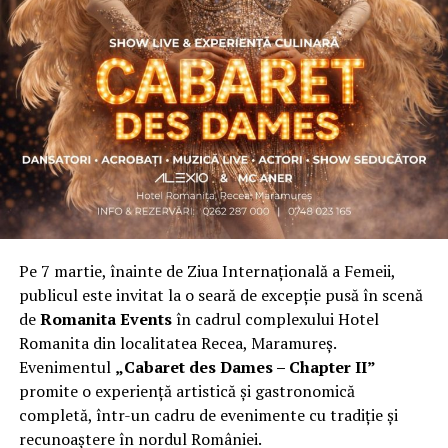
Asociația a fost fondată în 2019, dintr-un context
personal dificil, ca răspuns la întrebări despre
contribuție și sens. A crescut organic și a ajuns astăzi
una dintre cele mai mari comunități de femei
antreprenor din România, cu prezență fizică în mai
multe orașe, inclusiv la Cluj-Napoca.
„Dacă nu eu, atunci cine?”
spune clujeanca
Carmen
Mihalca
, fondatoarea
Antreprenoare.ro
. Din această
întrebare s-a născut campania.
Pe 7 martie, înainte de Ziua Internațională a Femeii,
Cine a ales să fie vizibilă la Cluj
publicul este invitat la o seară de excepție pusă în scenă
de
Romanita Events
în cadrul complexului Hotel
Femeile prezente la evenimentul din Cluj-Napoca
Romanita din localitatea Recea, Maramureș.
provin din domenii complet diferite. Câteva dintre ele:
Evenimentul
„Cabaret des Dames – Chapter II”
Andreea Faur
, specialist SEO, spune că a fi vizibilă
promite o experiență artistică și gastronomică
înseamnă să te asociezi cu brandul companiei pe care o
completă, într-un cadru de evenimente cu tradiție și
reprezinți și să educi publicul țintă. Mesajul ei pentru
recunoaștere în nordul României.