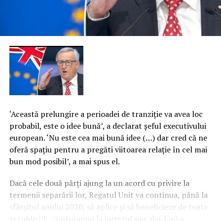
‘Această prelungire a perioadei de tranziţie va avea loc
probabil, este o idee bună’, a declarat şeful executivului
european. ‘Nu este cea mai bună idee (…) dar cred că ne
oferă spaţiu pentru a pregăti viitoarea relaţie în cel mai
bun mod posibil’, a mai spus el.
Dacă cele două părţi ajung la un acord cu privire la
termenii separării lor, Regatul Unit va continua, până la
sfârşitul anului 2020, să aplice şi să beneficieze de toate
regulile UE, contribuind la bugetul său, dar fără a