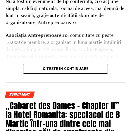
Nu a fost un eveniment de tip conferință, ci o acțiune
simplă, caldă și naturală, tocmai de aceea, mai demnă de
luat în seamă, grație autenticității abordate de
organizatoare, Antreprenoare.ro
Asociația Antreprenoare.ro
, comunitate cu peste
16.000 de membre, a organizat în luna martie întâlniri
de networking în trei orașe din țară:
Cluj-Napoca,
Timișoara și București.
Evenimentele au făcut parte
din
campania națională
„Aleg să fiu vizibilă
„
, o
CITESTE IN CONTINUARE
inițiativă care combină sesiuni de fotografie de brand
personal cu conversații directe despre ce înseamnă să fii
prezentă, cu numele tău și cu afacerea ta, în spațiul
public.
EVENIMENT
„Cabaret des Dames – Chapter II”
La Cluj-Napoca, sesiunile foto au fost susținute de doi
fotografi profesioniști:
Valentina Mihalache
la Hotel Romanita: spectacol de 8
(lightsun.ro) și
Deni Sîrb
(DA Studio). Valentina a venit
Martie într-una dintre cele mai
cu 18 ani de carieră în vânzări în spate și o tranziție