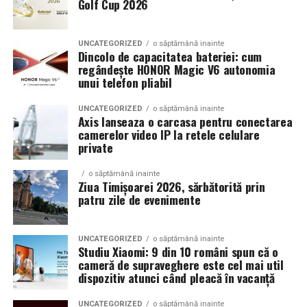
Golf Cup 2026
Un aspect specific evenimentelor auto din Cluj este
prezenta multor masini care nu sunt doar proiecte de
show, ci si vehicule utilizate zilnic. Proprietarii acestora
UNCATEGORIZED
o săptămână inainte
cauta solutii care sa le permita sa participe la
Dincolo de capacitatea bateriei: cum
regândește HONOR Magic V6 autonomia
evenimente fara a sacrifica complet confortul sau
unui telefon pliabil
siguranta pe drumurile publice.
UNCATEGORIZED
o săptămână inainte
In acest context, anvelopele alese trebuie sa ofere un
Axis lanseaza o carcasa pentru conectarea
echilibru intre aspect si functionalitate. Multi pasionati
camerelor video IP la retele celulare
private
opteaza pentru anvelope care arata bine la show, dar
care pot fi folosite si in conditii reale de trafic,
o săptămână inainte
indiferent de vreme sau sezon.
Ziua Timișoarei 2026, sărbătorită prin
patru zile de evenimente
De ce conteaza tipul de anvelopa la evenimentele din
Cluj
UNCATEGORIZED
o săptămână inainte
Studiu Xiaomi: 9 din 10 români spun că o
Clujul este un oras in care vremea poate fi imprevizibila,
cameră de supraveghere este cel mai util
iar drumurile din imprejurimi includ atat zone urbane,
dispozitiv atunci când pleacă în vacanță
cat si trasee montane sau colinare. O masina pregatita
UNCATEGORIZED
o săptămână inainte