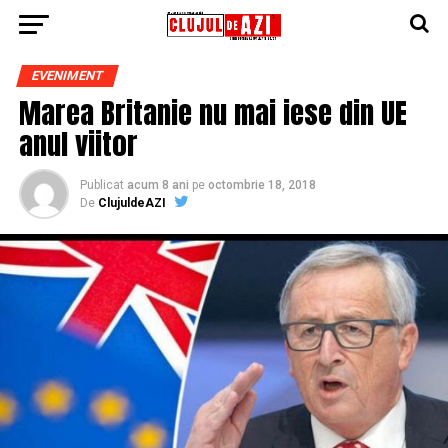
EVENIMENT
Marea Britanie nu mai iese din UE
anul viitor
Publicat
acum 8 ani
pe
octombrie 18, 2018
De
ClujuldeAZI