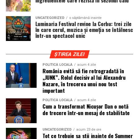
Ingredientele care rezistă în sezonul cald
iar drumurile din imprejurimi includ atat zone urbane,
cat si trasee montane sau colinare. O masina pregatita
UNCATEGORIZED
o săptămână inainte
de show trebuie sa ajunga la eveniment in siguranta si
Luminaria Festival revine la Corbu: trei zile
fara probleme, indiferent de conditiile de drum.
în care cerul, muzica și emoția se întâlnesc
într-un spectacol unic
Din acest motiv, tipul de anvelopa ales devine extrem de
important. Anvelopele care ofera aderenta constanta,
ȘTIREA ZILEI
stabilitate si un aspect echilibrat sunt preferate de cei
care nu doresc sa transforme masina intr-un obiect
POLITICĂ LOCALĂ
acum 4 zile
România evită să fie retrogradată în
static. In acest sens, alegerea unor
anvelope all season
„JUNK”. Rolul decisiv al lui Alexandru
175 65 r14
poate fi potrivita pentru multe proiecte
Nazare, în trecerea unui nou test
prezente la evenimentele locale, in special pentru
important
masinile compacte sau clasice.
POLITICĂ LOCALĂ
acum 4 zile
Cum a transformat Nicușor Dan o notă
Pozitia masinii si rolul anvelopelor
de trecere într-un mesaj de stabilitate
La un show auto, pozitia masinii este analizata atent.
Cat de jos sta masina, cum se aliniaza roata cu aripa si ce
UNCATEGORIZED
acum 23 de ore
Tot ce trebuie sa stii inainte de Summer
impact vizual are ansamblul sunt detalii care pot face