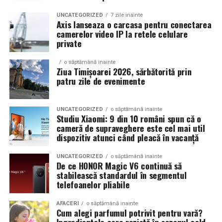
Echilibrul dintre estetica si utilizare reala
UNCATEGORIZED
7 zile inainte
Axis lanseaza o carcasa pentru conectarea
camerelor video IP la retele celulare
Un aspect specific evenimentelor auto din Cluj este
private
prezenta multor masini care nu sunt doar proiecte de
show, ci si vehicule utilizate zilnic. Proprietarii acestora
o săptămână inainte
cauta solutii care sa le permita sa participe la
Ziua Timișoarei 2026, sărbătorită prin
patru zile de evenimente
evenimente fara a sacrifica complet confortul sau
siguranta pe drumurile publice.
UNCATEGORIZED
o săptămână inainte
In acest context, anvelopele alese trebuie sa ofere un
Studiu Xiaomi: 9 din 10 români spun că o
echilibru intre aspect si functionalitate. Multi pasionati
cameră de supraveghere este cel mai util
dispozitiv atunci când pleacă în vacanță
opteaza pentru anvelope care arata bine la show, dar
care pot fi folosite si in conditii reale de trafic,
UNCATEGORIZED
o săptămână inainte
indiferent de vreme sau sezon.
De ce HONOR Magic V6 continuă să
stabilească standardul în segmentul
telefoanelor pliabile
De ce conteaza tipul de anvelopa la evenimentele din
Cluj
AFACERI
o săptămână inainte
Cum alegi parfumul potrivit pentru vară?
Clujul este un oras in care vremea poate fi imprevizibila,