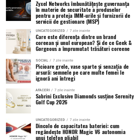
latimea si aspectul flancului pot schimba complet felul
Zyxel Networks îmbunătățește guvernanța
în materie de securitate a produselor
Romanita Events continuă astfel să fie o gazdă
in care masina sta pe roti. O alegere inspirata poate
pentru a proteja IMM-urile și furnizorii de
importantă a momentelor speciale din Maramureș,
accentua liniile caroseriei si poate oferi un look
servicii de gestionare (MSP)
combinând experiența organizatorică cu capacitatea de
echilibrat, in timp ce o alegere gresita poate strica
UNCATEGORIZED
7 zile inainte
a transforma fiecare eveniment într-o amintire
proportiile, chiar daca restul masinii este bine realizat.
Care este diferența dintre un brand
deosebită pentru participanți.
coreean și unul european? Și de ce Geek &
Anvelopele ca element vizual la show-uri auto
Gorgeous a împrumutat trăsături coreene
La evenimentele auto din Cluj, anvelopele nu sunt doar
SOCIAL
7 zile inainte
Picioare grele, vase sparte și senzația de
componente functionale, ci si elemente vizuale. Publicul
arsură: semnele pe care multe femei le
si fotografii surprind adesea detalii precum modul in
ignoră ani întregi
care roata umple aripa, distanta fata de caroserie si
aspectul general al ansamblului roata-janta.
AFACERI
7 zile inainte
Sabrini Exclusive Diamonds susține Serenity
Golf Cup 2026
Anvelopele curate, cu dimensiuni corecte si uzura
uniforma, contribuie la imaginea profesionala a unei
masini de show. In multe cazuri, acestea completeaza
UNCATEGORIZED
7 zile inainte
Dincolo de capacitatea bateriei: cum
jantele si intaresc conceptul ales de proprietar, fie ca
regândește HONOR Magic V6 autonomia
vorbim despre un stil elegant, sportiv sau minimalist.
unui telefon pliabil