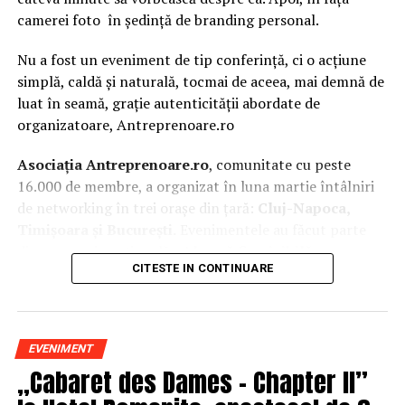
camerei foto în ședință de branding personal.
Nu a fost un eveniment de tip conferință, ci o acțiune
simplă, caldă și naturală, tocmai de aceea, mai demnă de
luat în seamă, grație autenticității abordate de
organizatoare, Antreprenoare.ro
Asociația Antreprenoare.ro
, comunitate cu peste
16.000 de membre, a organizat în luna martie întâlniri
de networking în trei orașe din țară:
Cluj-Napoca,
Timișoara și București.
Evenimentele au făcut parte
din
campania națională
„Aleg să fiu vizibilă
„
, o
CITESTE IN CONTINUARE
inițiativă care combină sesiuni de fotografie de brand
personal cu conversații directe despre ce înseamnă să fii
prezentă, cu numele tău și cu afacerea ta, în spațiul
public.
EVENIMENT
„Cabaret des Dames – Chapter II”
La Cluj-Napoca, sesiunile foto au fost susținute de doi
fotografi profesioniști:
Valentina Mihalache