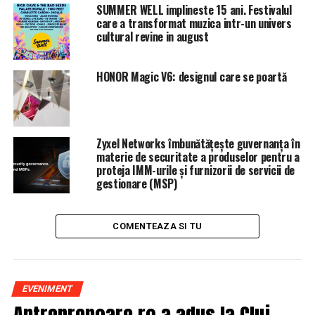
SUMMER WELL implineste 15 ani. Festivalul
care a transformat muzica intr-un univers
ARTICOLE PE ACEIASI TEMA:
PRIMA
cultural revine in august
URMATORUL
EXCLUSIV/LEGĂTURILE ȘEFULUI IPJ SIBIU, IVANCEA
HONOR Magic V6: designul care se poartă
TIBERIU, CU LUMEA POLITICĂ ȘI DE AFACERI
NU RATATI
Gabriela Firea, acuzații grave la adresa lui Dragnea. Am
informații certe despre un plan împotriva mea
Zyxel Networks îmbunătățește guvernanța în
materie de securitate a produselor pentru a
proteja IMM-urile și furnizorii de servicii de
gestionare (MSP)
COMENTEAZA SI TU
EVENIMENT
Antreprenoare.ro a adus la Cluj-