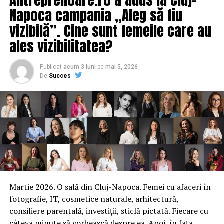
Napoca campania „Aleg să fiu
vizibilă”. Cine sunt femeile care au
ales vizibilitatea?
Publicat
acum 3 luni
pe
mai 5, 2026
De
Succes
Martie 2026. O sală din Cluj-Napoca. Femei cu afaceri în
fotografie, IT, cosmetice naturale, arhitectură,
consiliere parentală, investiții, sticlă pictată. Fiecare cu
câteva minute să vorbească despre ea. Apoi, în fața