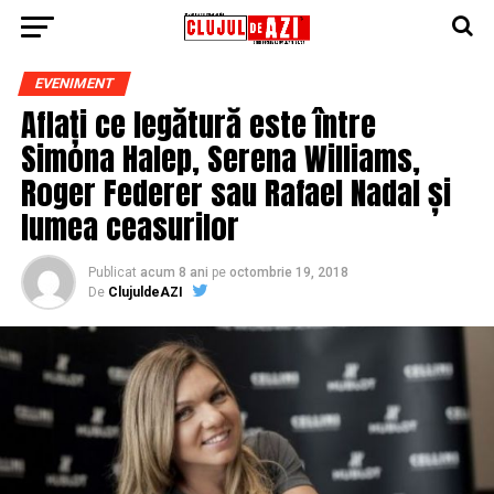
EVENIMENT
Aflați ce legătură este între
Simona Halep, Serena Williams,
Roger Federer sau Rafael Nadal și
lumea ceasurilor
Publicat
acum 8 ani
pe
octombrie 19, 2018
De
ClujuldeAZI