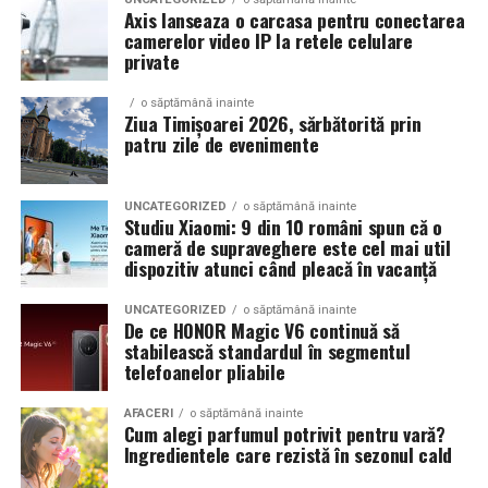
Axis lanseaza o carcasa pentru conectarea
camerelor video IP la retele celulare
Un aspect specific evenimentelor auto din Cluj este
private
prezenta multor masini care nu sunt doar proiecte de
show, ci si vehicule utilizate zilnic. Proprietarii acestora
o săptămână inainte
cauta solutii care sa le permita sa participe la
Ziua Timișoarei 2026, sărbătorită prin
patru zile de evenimente
evenimente fara a sacrifica complet confortul sau
siguranta pe drumurile publice.
UNCATEGORIZED
o săptămână inainte
In acest context, anvelopele alese trebuie sa ofere un
Studiu Xiaomi: 9 din 10 români spun că o
echilibru intre aspect si functionalitate. Multi pasionati
cameră de supraveghere este cel mai util
dispozitiv atunci când pleacă în vacanță
opteaza pentru anvelope care arata bine la show, dar
care pot fi folosite si in conditii reale de trafic,
UNCATEGORIZED
o săptămână inainte
indiferent de vreme sau sezon.
De ce HONOR Magic V6 continuă să
stabilească standardul în segmentul
telefoanelor pliabile
De ce conteaza tipul de anvelopa la evenimentele din
Cluj
AFACERI
o săptămână inainte
Cum alegi parfumul potrivit pentru vară?
Clujul este un oras in care vremea poate fi imprevizibila,
Ingredientele care rezistă în sezonul cald
iar drumurile din imprejurimi includ atat zone urbane,