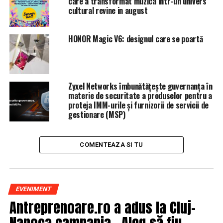
care a transformat muzica intr-un univers
cultural revine in august
Oamenii de ştiinţă vor continua să testeze diferite
amestecuri în colaborare cu partenerii lor comerciali, o
HONOR Magic V6: designul care se poartă
firmă scoţiană care produce vopseluri folosind fibre
provenite din legume rădăcinoase
ARTICOLE PE ACEIASI TEMA:
PRIMA
Zyxel Networks îmbunătățește guvernanța în
materie de securitate a produselor pentru a
URMATORUL
proteja IMM-urile și furnizorii de servicii de
Țara de lângă România unde sunt cei mai mulți
gestionare (MSP)
miliardari, dar și cele mai multe arme nucleare din lume
NU RATATI
COMENTEAZA SI TU
Incredibil. Primul lăutar amendat de ANAF
EVENIMENT
Antreprenoare.ro a adus la Cluj-
Napoca campania „Aleg să fiu