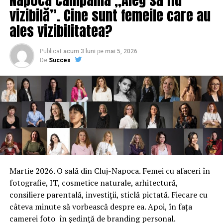
vizibilă”. Cine sunt femeile care au
ales vizibilitatea?
Publicat
acum 3 luni
pe
mai 5, 2026
De
Succes
Martie 2026. O sală din Cluj-Napoca. Femei cu afaceri în
fotografie, IT, cosmetice naturale, arhitectură,
consiliere parentală, investiții, sticlă pictată. Fiecare cu
câteva minute să vorbească despre ea. Apoi, în fața
camerei foto în ședință de branding personal.