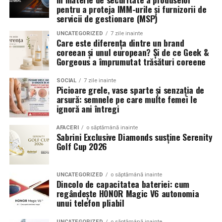
Romanita Events continuă astfel să fie o gazdă
in care masina sta pe roti. O alegere inspirata poate
pentru a proteja IMM-urile și furnizorii de
importantă a momentelor speciale din Maramureș,
accentua liniile caroseriei si poate oferi un look
servicii de gestionare (MSP)
combinând experiența organizatorică cu capacitatea de
echilibrat, in timp ce o alegere gresita poate strica
UNCATEGORIZED
7 zile inainte
a transforma fiecare eveniment într-o amintire
proportiile, chiar daca restul masinii este bine realizat.
Care este diferența dintre un brand
deosebită pentru participanți.
coreean și unul european? Și de ce Geek &
Anvelopele ca element vizual la show-uri auto
Gorgeous a împrumutat trăsături coreene
La evenimentele auto din Cluj, anvelopele nu sunt doar
SOCIAL
7 zile inainte
Picioare grele, vase sparte și senzația de
componente functionale, ci si elemente vizuale. Publicul
arsură: semnele pe care multe femei le
si fotografii surprind adesea detalii precum modul in
ignoră ani întregi
care roata umple aripa, distanta fata de caroserie si
aspectul general al ansamblului roata-janta.
AFACERI
o săptămână inainte
Sabrini Exclusive Diamonds susține Serenity
Golf Cup 2026
Anvelopele curate, cu dimensiuni corecte si uzura
uniforma, contribuie la imaginea profesionala a unei
masini de show. In multe cazuri, acestea completeaza
UNCATEGORIZED
o săptămână inainte
Dincolo de capacitatea bateriei: cum
jantele si intaresc conceptul ales de proprietar, fie ca
regândește HONOR Magic V6 autonomia
vorbim despre un stil elegant, sportiv sau minimalist.
unui telefon pliabil
Echilibrul dintre estetica si utilizare reala
UNCATEGORIZED
o săptămână inainte