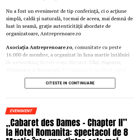
Nu a fost un eveniment de tip conferință, ci o acțiune
simplă, caldă și naturală, tocmai de aceea, mai demnă de
luat în seamă, grație autenticității abordate de
organizatoare, Antreprenoare.ro
Asociația Antreprenoare.ro
, comunitate cu peste
16.000 de membre, a organizat în luna martie întâlniri
de networking în trei orașe din țară:
Cluj-Napoca,
Timișoara și București.
Evenimentele au făcut parte
din
campania națională
„Aleg să fiu vizibilă
„
, o
CITESTE IN CONTINUARE
inițiativă care combină sesiuni de fotografie de brand
personal cu conversații directe despre ce înseamnă să fii
prezentă, cu numele tău și cu afacerea ta, în spațiul
public.
EVENIMENT
„Cabaret des Dames – Chapter II”
La Cluj-Napoca, sesiunile foto au fost susținute de doi
fotografi profesioniști:
Valentina Mihalache
la Hotel Romanita: spectacol de 8
(lightsun.ro) și
Deni Sîrb
(DA Studio). Valentina a venit