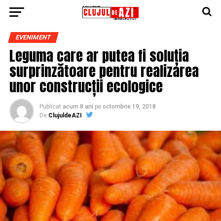
EVENIMENT
Leguma care ar putea fi soluția
surprinzătoare pentru realizarea
unor construcții ecologice
Publicat
acum 8 ani
pe
octombrie 19, 2018
De
ClujuldeAZI