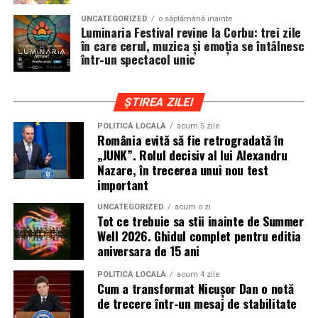
cat si trasee montane sau colinare. O masina pregatita
UNCATEGORIZED
o săptămână inainte
de show trebuie sa ajunga la eveniment in siguranta si
Luminaria Festival revine la Corbu: trei zile
fara probleme, indiferent de conditiile de drum.
în care cerul, muzica și emoția se întâlnesc
într-un spectacol unic
Din acest motiv, tipul de anvelopa ales devine extrem de
important. Anvelopele care ofera aderenta constanta,
ȘTIREA ZILEI
stabilitate si un aspect echilibrat sunt preferate de cei
care nu doresc sa transforme masina intr-un obiect
POLITICĂ LOCALĂ
acum 5 zile
România evită să fie retrogradată în
static. In acest sens, alegerea unor
anvelope all season
„JUNK”. Rolul decisiv al lui Alexandru
175 65 r14
poate fi potrivita pentru multe proiecte
Nazare, în trecerea unui nou test
prezente la evenimentele locale, in special pentru
important
masinile compacte sau clasice.
UNCATEGORIZED
acum o zi
Tot ce trebuie sa stii inainte de Summer
Pozitia masinii si rolul anvelopelor
Well 2026. Ghidul complet pentru editia
aniversara de 15 ani
La un show auto, pozitia masinii este analizata atent.
Cat de jos sta masina, cum se aliniaza roata cu aripa si ce
POLITICĂ LOCALĂ
acum 4 zile
Cum a transformat Nicușor Dan o notă
impact vizual are ansamblul sunt detalii care pot face
de trecere într-un mesaj de stabilitate
diferenta intre un proiect obisnuit si unul remarcabil.