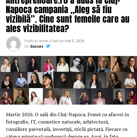
Napoca campania „Aleg să fiu
vizibilă”. Cine sunt femeile care au
ales vizibilitatea?
Publicat
acum 3 luni
pe
mai 5, 2026
De
Succes
Martie 2026. O sală din Cluj-Napoca. Femei cu afaceri în
fotografie, IT, cosmetice naturale, arhitectură,
consiliere parentală, investiții, sticlă pictată. Fiecare cu
câteva minute să vorbească despre ea. Apoi, în fața