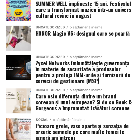
latimea si aspectul flancului pot schimba complet felul
SUMMER WELL implineste 15 ani. Festivalul
care a transformat muzica intr-un univers
Romanita Events continuă astfel să fie o gazdă
in care masina sta pe roti. O alegere inspirata poate
cultural revine in august
importantă a momentelor speciale din Maramureș,
accentua liniile caroseriei si poate oferi un look
combinând experiența organizatorică cu capacitatea de
echilibrat, in timp ce o alegere gresita poate strica
UNCATEGORIZED
o săptămână inainte
a transforma fiecare eveniment într-o amintire
proportiile, chiar daca restul masinii este bine realizat.
HONOR Magic V6: designul care se poartă
deosebită pentru participanți.
Anvelopele ca element vizual la show-uri auto
UNCATEGORIZED
o săptămână inainte
La evenimentele auto din Cluj, anvelopele nu sunt doar
Zyxel Networks îmbunătățește guvernanța
componente functionale, ci si elemente vizuale. Publicul
în materie de securitate a produselor
pentru a proteja IMM-urile și furnizorii de
si fotografii surprind adesea detalii precum modul in
servicii de gestionare (MSP)
care roata umple aripa, distanta fata de caroserie si
aspectul general al ansamblului roata-janta.
UNCATEGORIZED
o săptămână inainte
Care este diferența dintre un brand
coreean și unul european? Și de ce Geek &
Anvelopele curate, cu dimensiuni corecte si uzura
Gorgeous a împrumutat trăsături coreene
uniforma, contribuie la imaginea profesionala a unei
masini de show. In multe cazuri, acestea completeaza
SOCIAL
o săptămână inainte
Picioare grele, vase sparte și senzația de
jantele si intaresc conceptul ales de proprietar, fie ca
arsură: semnele pe care multe femei le
vorbim despre un stil elegant, sportiv sau minimalist.
ignoră ani întregi