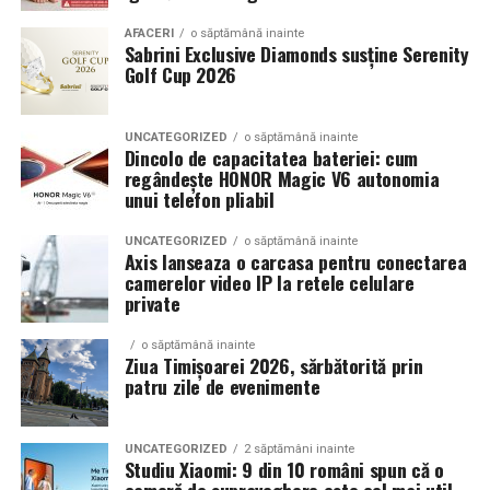
Echilibrul dintre estetica si utilizare reala
AFACERI
o săptămână inainte
Sabrini Exclusive Diamonds susține Serenity
Golf Cup 2026
Un aspect specific evenimentelor auto din Cluj este
prezenta multor masini care nu sunt doar proiecte de
show, ci si vehicule utilizate zilnic. Proprietarii acestora
UNCATEGORIZED
o săptămână inainte
cauta solutii care sa le permita sa participe la
Dincolo de capacitatea bateriei: cum
regândește HONOR Magic V6 autonomia
evenimente fara a sacrifica complet confortul sau
unui telefon pliabil
siguranta pe drumurile publice.
UNCATEGORIZED
o săptămână inainte
In acest context, anvelopele alese trebuie sa ofere un
Axis lanseaza o carcasa pentru conectarea
echilibru intre aspect si functionalitate. Multi pasionati
camerelor video IP la retele celulare
private
opteaza pentru anvelope care arata bine la show, dar
care pot fi folosite si in conditii reale de trafic,
o săptămână inainte
indiferent de vreme sau sezon.
Ziua Timișoarei 2026, sărbătorită prin
patru zile de evenimente
De ce conteaza tipul de anvelopa la evenimentele din
Cluj
UNCATEGORIZED
2 săptămâni inainte
Studiu Xiaomi: 9 din 10 români spun că o
Clujul este un oras in care vremea poate fi imprevizibila,