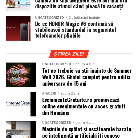
cameră de supraveghere este cel mai util
iar drumurile din imprejurimi includ atat zone urbane,
dispozitiv atunci când pleacă în vacanță
cat si trasee montane sau colinare. O masina pregatita
UNCATEGORIZED
2 săptămâni inainte
de show trebuie sa ajunga la eveniment in siguranta si
De ce HONOR Magic V6 continuă să
fara probleme, indiferent de conditiile de drum.
stabilească standardul în segmentul
telefoanelor pliabile
Din acest motiv, tipul de anvelopa ales devine extrem de
important. Anvelopele care ofera aderenta constanta,
ȘTIREA ZILEI
stabilitate si un aspect echilibrat sunt preferate de cei
care nu doresc sa transforme masina intr-un obiect
UNCATEGORIZED
acum 4 zile
Tot ce trebuie sa stii inainte de Summer
static. In acest sens, alegerea unor
anvelope all season
Well 2026. Ghidul complet pentru editia
175 65 r14
poate fi potrivita pentru multe proiecte
aniversara de 15 ani
prezente la evenimentele locale, in special pentru
masinile compacte sau clasice.
AFACERI
acum 2 zile
EvenimenteGratuite.ro promovează
online evenimentele cu acces gratuit
Pozitia masinii si rolul anvelopelor
din România
La un show auto, pozitia masinii este analizata atent.
UNCATEGORIZED
acum 4 zile
Cat de jos sta masina, cum se aliniaza roata cu aripa si ce
Mașinile de spălat și uscătoarele bazate
impact vizual are ansamblul sunt detalii care pot face
pe inteligență artificială îți cunosc