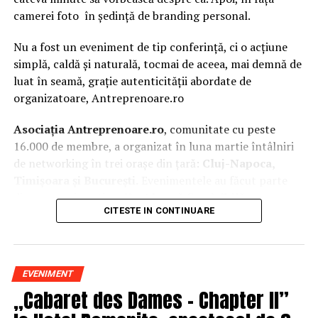
camerei foto în ședință de branding personal.
Nu a fost un eveniment de tip conferință, ci o acțiune
simplă, caldă și naturală, tocmai de aceea, mai demnă de
luat în seamă, grație autenticității abordate de
organizatoare, Antreprenoare.ro
Asociația Antreprenoare.ro
, comunitate cu peste
16.000 de membre, a organizat în luna martie întâlniri
de networking în trei orașe din țară:
Cluj-Napoca,
Timișoara și București.
Evenimentele au făcut parte
din
campania națională
„Aleg să fiu vizibilă
„
, o
CITESTE IN CONTINUARE
inițiativă care combină sesiuni de fotografie de brand
personal cu conversații directe despre ce înseamnă să fii
prezentă, cu numele tău și cu afacerea ta, în spațiul
public.
EVENIMENT
„Cabaret des Dames – Chapter II”
La Cluj-Napoca, sesiunile foto au fost susținute de doi
fotografi profesioniști:
Valentina Mihalache