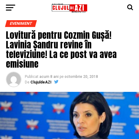
EVENIMENT
Lovitură pentru Cozmin Gușă!
Lavinia Șandru revine în
televiziune! La ce post va avea
emisiune
Publicat
acum 8 ani
pe
octombrie 20, 2018
De
ClujuldeAZI