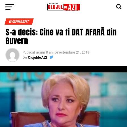
EVENIMENT
S-a decis: Cine va fi DAT AFARĂ din
Guvern
Publicat
acum 8 ani
pe
octombrie 21, 2018
De
ClujuldeAZI