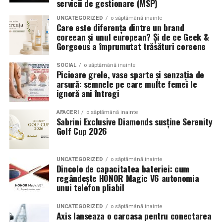
servicii de gestionare (MSP)
combinând experiența organizatorică cu capacitatea de
echilibrat, in timp ce o alegere gresita poate strica
UNCATEGORIZED
o săptămână inainte
a transforma fiecare eveniment într-o amintire
proportiile, chiar daca restul masinii este bine realizat.
Care este diferența dintre un brand
deosebită pentru participanți.
coreean și unul european? Și de ce Geek &
Anvelopele ca element vizual la show-uri auto
Gorgeous a împrumutat trăsături coreene
La evenimentele auto din Cluj, anvelopele nu sunt doar
SOCIAL
o săptămână inainte
Picioare grele, vase sparte și senzația de
componente functionale, ci si elemente vizuale. Publicul
arsură: semnele pe care multe femei le
si fotografii surprind adesea detalii precum modul in
ignoră ani întregi
care roata umple aripa, distanta fata de caroserie si
aspectul general al ansamblului roata-janta.
AFACERI
o săptămână inainte
Sabrini Exclusive Diamonds susține Serenity
Golf Cup 2026
Anvelopele curate, cu dimensiuni corecte si uzura
uniforma, contribuie la imaginea profesionala a unei
masini de show. In multe cazuri, acestea completeaza
UNCATEGORIZED
o săptămână inainte
Dincolo de capacitatea bateriei: cum
jantele si intaresc conceptul ales de proprietar, fie ca
regândește HONOR Magic V6 autonomia
vorbim despre un stil elegant, sportiv sau minimalist.
unui telefon pliabil
Echilibrul dintre estetica si utilizare reala
UNCATEGORIZED
o săptămână inainte
Axis lanseaza o carcasa pentru conectarea