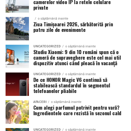
camerelor video IP la retele celulare
Un aspect specific evenimentelor auto din Cluj este
private
prezenta multor masini care nu sunt doar proiecte de
show, ci si vehicule utilizate zilnic. Proprietarii acestora
o săptămână inainte
cauta solutii care sa le permita sa participe la
Ziua Timișoarei 2026, sărbătorită prin
patru zile de evenimente
evenimente fara a sacrifica complet confortul sau
siguranta pe drumurile publice.
UNCATEGORIZED
o săptămână inainte
In acest context, anvelopele alese trebuie sa ofere un
Studiu Xiaomi: 9 din 10 români spun că o
echilibru intre aspect si functionalitate. Multi pasionati
cameră de supraveghere este cel mai util
dispozitiv atunci când pleacă în vacanță
opteaza pentru anvelope care arata bine la show, dar
care pot fi folosite si in conditii reale de trafic,
UNCATEGORIZED
o săptămână inainte
indiferent de vreme sau sezon.
De ce HONOR Magic V6 continuă să
stabilească standardul în segmentul
telefoanelor pliabile
De ce conteaza tipul de anvelopa la evenimentele din
Cluj
AFACERI
o săptămână inainte
Cum alegi parfumul potrivit pentru vară?
Clujul este un oras in care vremea poate fi imprevizibila,
Ingredientele care rezistă în sezonul cald
iar drumurile din imprejurimi includ atat zone urbane,
cat si trasee montane sau colinare. O masina pregatita
UNCATEGORIZED
o săptămână inainte