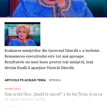
Evaluarea miniștrilor din Guvernul Dăncilă s-a încheiat.
Remanierea executivului este tot mai aproape.
Rezultatele nu sunt bune pentru toţi miniștrii, însă
decizia finală îi aparţine Vioricăi Dăncilă.
ARTICOLE PE ACEIASI TEMA:
PRIMA
URMATORUL
Cum arată fiica „ținută la secret” a lui Ion Țiriac și cu ce
se ocupă aceasta astăzi
NU RATATI