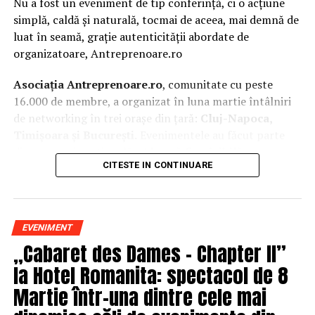
Nu a fost un eveniment de tip conferință, ci o acțiune
simplă, caldă și naturală, tocmai de aceea, mai demnă de
luat în seamă, grație autenticității abordate de
organizatoare, Antreprenoare.ro
Asociația Antreprenoare.ro
, comunitate cu peste
16.000 de membre, a organizat în luna martie întâlniri
de networking în trei orașe din țară:
Cluj-Napoca,
Timișoara și București.
Evenimentele au făcut parte
din
campania națională
„Aleg să fiu vizibilă
„
, o
CITESTE IN CONTINUARE
inițiativă care combină sesiuni de fotografie de brand
personal cu conversații directe despre ce înseamnă să fii
prezentă, cu numele tău și cu afacerea ta, în spațiul
public.
EVENIMENT
„Cabaret des Dames – Chapter II”
La Cluj-Napoca, sesiunile foto au fost susținute de doi
fotografi profesioniști:
Valentina Mihalache
la Hotel Romanita: spectacol de 8
(lightsun.ro) și
Deni Sîrb
(DA Studio). Valentina a venit
Martie într-una dintre cele mai
cu 18 ani de carieră în vânzări în spate și o tranziție