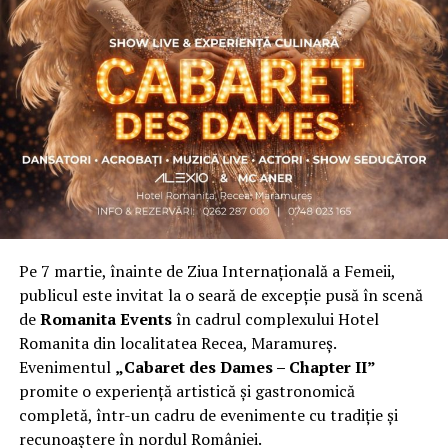
Asociația a fost fondată în 2019, dintr-un context
personal dificil, ca răspuns la întrebări despre
contribuție și sens. A crescut organic și a ajuns astăzi
una dintre cele mai mari comunități de femei
antreprenor din România, cu prezență fizică în mai
multe orașe, inclusiv la Cluj-Napoca.
„Dacă nu eu, atunci cine?”
spune clujeanca
Carmen
Mihalca
, fondatoarea
Antreprenoare.ro
. Din această
întrebare s-a născut campania.
Pe 7 martie, înainte de Ziua Internațională a Femeii,
Cine a ales să fie vizibilă la Cluj
publicul este invitat la o seară de excepție pusă în scenă
de
Romanita Events
în cadrul complexului Hotel
Femeile prezente la evenimentul din Cluj-Napoca
Romanita din localitatea Recea, Maramureș.
provin din domenii complet diferite. Câteva dintre ele:
Evenimentul
„Cabaret des Dames – Chapter II”
Andreea Faur
, specialist SEO, spune că a fi vizibilă
promite o experiență artistică și gastronomică
înseamnă să te asociezi cu brandul companiei pe care o
completă, într-un cadru de evenimente cu tradiție și
reprezinți și să educi publicul țintă. Mesajul ei pentru
recunoaștere în nordul României.