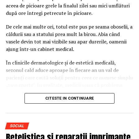
aceea de picioare grele la finalul zilei sau mici umflături
Asigurați-vă că ați scos praful de peleți pentru a
după ore întregi petrecute în picioare.
asigura longevitatea motorului de ardere al sobei.
Peletii buni asigura eficienta si
De cele mai multe ori, totul este pus pe seama oboselii, a
căldurii sau a statului prea mult la birou. Abia când
durabilitatea
vasele devin tot mai vizibile sau apar durerile, oamenii
ajung într-un cabinet medical.
Atunci cand alegeti
peletii, asigurati-va ca
În clinicile dermatologice și de estetică medicală,
tipul pe care il alegeti
sezonul cald aduce aproape în fiecare an un val de
este unul certificat si
pacienți care caută soluții pentru ceea ce numesc simplu
potrivit pentru
„vase sparte”. În realitate, medicii spun că problema
centrala pe care o
poate ascunde uneori mai mult decât un disconfort
detineti. Cu peleti de
CITESTE IN CONTINUARE
estetic.
calitate superioara,
veti observa mai
De ce devin vasele mult mai
putina murdarie si
vizibile vara?
SOCIAL
praf ramas in sac dar
Retelistica si reparatii imprimante
si in buncarul dvs,