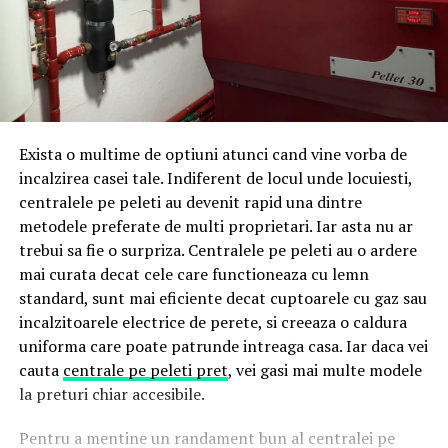
Exista o multime de optiuni atunci cand vine vorba de
incalzirea casei tale. Indiferent de locul unde locuiesti,
centralele pe peleti au devenit rapid una dintre
metodele preferate de multi proprietari. Iar asta nu ar
trebui sa fie o surpriza. Centralele pe peleti au o ardere
mai curata decat cele care functioneaza cu lemn
standard, sunt mai eficiente decat cuptoarele cu gaz sau
incalzitoarele electrice de perete, si creeaza o caldura
uniforma care poate patrunde intreaga casa. Iar daca vei
cauta
centrale pe peleti pret
, vei gasi mai multe modele
la preturi chiar accesibile.
Pentru a mentine un randament bun al centralei pe