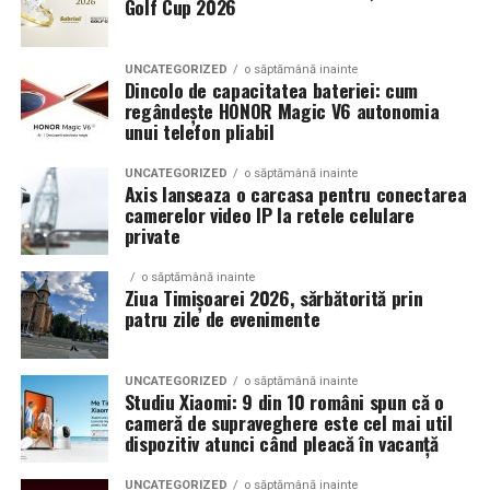
Golf Cup 2026
Un aspect specific evenimentelor auto din Cluj este
prezenta multor masini care nu sunt doar proiecte de
show, ci si vehicule utilizate zilnic. Proprietarii acestora
UNCATEGORIZED
o săptămână inainte
cauta solutii care sa le permita sa participe la
Dincolo de capacitatea bateriei: cum
regândește HONOR Magic V6 autonomia
evenimente fara a sacrifica complet confortul sau
unui telefon pliabil
siguranta pe drumurile publice.
UNCATEGORIZED
o săptămână inainte
In acest context, anvelopele alese trebuie sa ofere un
Axis lanseaza o carcasa pentru conectarea
echilibru intre aspect si functionalitate. Multi pasionati
camerelor video IP la retele celulare
private
opteaza pentru anvelope care arata bine la show, dar
care pot fi folosite si in conditii reale de trafic,
o săptămână inainte
indiferent de vreme sau sezon.
Ziua Timișoarei 2026, sărbătorită prin
patru zile de evenimente
De ce conteaza tipul de anvelopa la evenimentele din
Cluj
UNCATEGORIZED
o săptămână inainte
Studiu Xiaomi: 9 din 10 români spun că o
Clujul este un oras in care vremea poate fi imprevizibila,
cameră de supraveghere este cel mai util
iar drumurile din imprejurimi includ atat zone urbane,
dispozitiv atunci când pleacă în vacanță
cat si trasee montane sau colinare. O masina pregatita
UNCATEGORIZED
o săptămână inainte