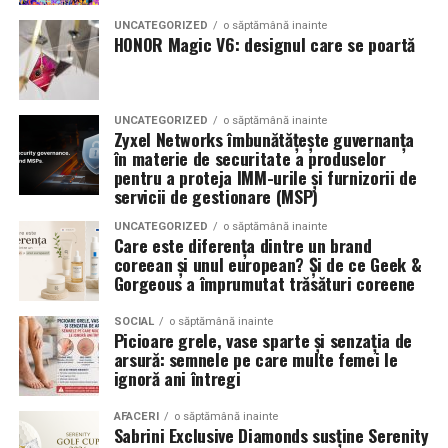
combinând experiența organizatorică cu capacitatea de
echilibrat, in timp ce o alegere gresita poate strica
UNCATEGORIZED
o săptămână inainte
a transforma fiecare eveniment într-o amintire
proportiile, chiar daca restul masinii este bine realizat.
HONOR Magic V6: designul care se poartă
deosebită pentru participanți.
Anvelopele ca element vizual la show-uri auto
UNCATEGORIZED
o săptămână inainte
La evenimentele auto din Cluj, anvelopele nu sunt doar
Zyxel Networks îmbunătățește guvernanța
componente functionale, ci si elemente vizuale. Publicul
în materie de securitate a produselor
pentru a proteja IMM-urile și furnizorii de
si fotografii surprind adesea detalii precum modul in
servicii de gestionare (MSP)
care roata umple aripa, distanta fata de caroserie si
aspectul general al ansamblului roata-janta.
UNCATEGORIZED
o săptămână inainte
Care este diferența dintre un brand
coreean și unul european? Și de ce Geek &
Anvelopele curate, cu dimensiuni corecte si uzura
Gorgeous a împrumutat trăsături coreene
uniforma, contribuie la imaginea profesionala a unei
masini de show. In multe cazuri, acestea completeaza
SOCIAL
o săptămână inainte
Picioare grele, vase sparte și senzația de
jantele si intaresc conceptul ales de proprietar, fie ca
arsură: semnele pe care multe femei le
vorbim despre un stil elegant, sportiv sau minimalist.
ignoră ani întregi
Echilibrul dintre estetica si utilizare reala
AFACERI
o săptămână inainte
Sabrini Exclusive Diamonds susține Serenity