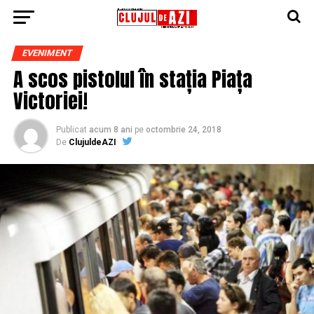
EVENIMENT
A scos pistolul în stația Piața
Victoriei!
Publicat
acum 8 ani
pe
octombrie 24, 2018
De
ClujuldeAZI