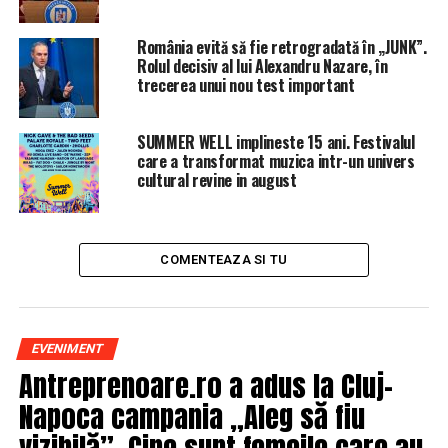
țară. Dacă analizăm evoluțiile macro din ultimii zece ani
putem vedea cinci domenii în care putem excela la nivel
România evită să fie retrogradată în „JUNK”.
internațional:
Rolul decisiv al lui Alexandru Nazare, în
trecerea unui nou test important
5 comentarii
SUMMER WELL implineste 15 ani. Festivalul
ARTICOLE PE ACEIASI TEMA:
PRIMA
care a transformat muzica intr-un univers
cultural revine in august
URMATORUL
PROMO/Săptămână filmului rus în România
NU RATATI
Lovitură teribilă pentru Apple și Samsung
COMENTEAZA SI TU
EVENIMENT
Antreprenoare.ro a adus la Cluj-
Napoca campania „Aleg să fiu
vizibilă”. Cine sunt femeile care au