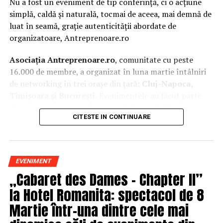
Nu a fost un eveniment de tip conferință, ci o acțiune
simplă, caldă și naturală, tocmai de aceea, mai demnă de
luat în seamă, grație autenticității abordate de
organizatoare, Antreprenoare.ro
Asociația Antreprenoare.ro
, comunitate cu peste
16.000 de membre, a organizat în luna martie întâlniri
de networking în trei orașe din țară:
Cluj-Napoca,
Timișoara și București.
Evenimentele au făcut parte
din
campania națională
„Aleg să fiu vizibilă
„
, o
CITESTE IN CONTINUARE
inițiativă care combină sesiuni de fotografie de brand
personal cu conversații directe despre ce înseamnă să fii
prezentă, cu numele tău și cu afacerea ta, în spațiul
public.
EVENIMENT
„Cabaret des Dames – Chapter II”
La Cluj-Napoca, sesiunile foto au fost susținute de doi
fotografi profesioniști:
Valentina Mihalache
la Hotel Romanita: spectacol de 8
(lightsun.ro) și
Deni Sîrb
(DA Studio). Valentina a venit
Martie într-una dintre cele mai
cu 18 ani de carieră în vânzări în spate și o tranziție