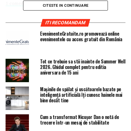
1 comentarii
CITESTE IN CONTINUARE
ITI RECOMANDAM
EvenimenteGratuite.ro promovează online
Autor:
evenimentele cu acces gratuit din România
Tănase Stamule
Cele 5 direcții de dezvoltare
Tot ce trebuie sa stii inainte de Summer Well
strategică a României
2026. Ghidul complet pentru editia
aniversara de 15 ani
Fiecare țară caută să își găsească punctele forte pentru
a fi competitivă pe piața internațională. SUA au industria
Mașinile de spălat și uscătoarele bazate pe
filmului, companiile Tech sau industria de apărare,
inteligență artificială îți cunosc hainele mai
Germania are industria auto și industria chimică, Olanda
bine decât tine
are serviciile portuare și industria alimentară, Franța are
industriile de lux, etc. Întrebarea pe care trebuie să ne-o
Cum a transformat Nicușor Dan o notă de
punem este care sunt zonele unde România are avantaje
trecere într-un mesaj de stabilitate
comparative și pe ce ar trebui să ne concentrăm ca și