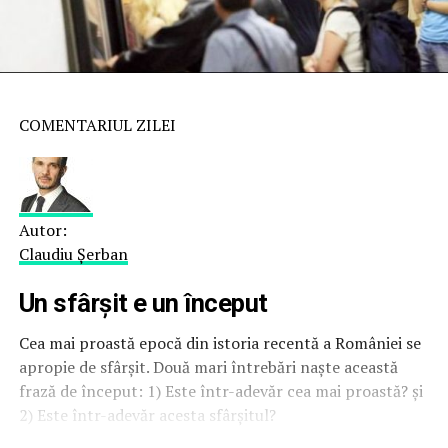
COMENTARIUL ZILEI
Autor:
Claudiu Șerban
Un sfârșit e un început
Cea mai proastă epocă din istoria recentă a României se
apropie de sfârșit. Două mari întrebări naște această
frază de început: 1) Este într-adevăr cea mai proastă? și
2) Este într-adevăr acesta sfârșitul?