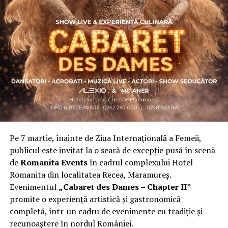
Asociația a fost fondată în 2019, dintr-un context
personal dificil, ca răspuns la întrebări despre
contribuție și sens. A crescut organic și a ajuns astăzi
una dintre cele mai mari comunități de femei
antreprenor din România, cu prezență fizică în mai
multe orașe, inclusiv la Cluj-Napoca.
„Dacă nu eu, atunci cine?”
spune clujeanca
Carmen
Mihalca
, fondatoarea
Antreprenoare.ro
. Din această
întrebare s-a născut campania.
Pe 7 martie, înainte de Ziua Internațională a Femeii,
Cine a ales să fie vizibilă la Cluj
publicul este invitat la o seară de excepție pusă în scenă
de
Romanita Events
în cadrul complexului Hotel
Femeile prezente la evenimentul din Cluj-Napoca
Romanita din localitatea Recea, Maramureș.
provin din domenii complet diferite. Câteva dintre ele:
Evenimentul
„Cabaret des Dames – Chapter II”
Andreea Faur
, specialist SEO, spune că a fi vizibilă
promite o experiență artistică și gastronomică
înseamnă să te asociezi cu brandul companiei pe care o
completă, într-un cadru de evenimente cu tradiție și
reprezinți și să educi publicul țintă. Mesajul ei pentru
recunoaștere în nordul României.