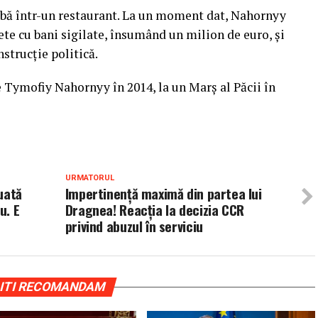
orbă într-un restaurant. La un moment dat, Nahornyy
e cu bani sigilate, însumând un milion de euro, şi
nstrucţie politică.
pe Tymofiy Nahornyy în 2014, la un Marş al Păcii în
URMATORUL
uată
Impertinență maximă din partea lui
u. E
Dragnea! Reacția la decizia CCR
privind abuzul în serviciu
ITI RECOMANDAM