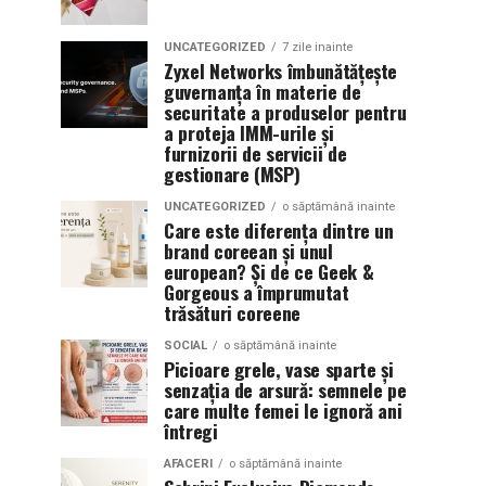
UNCATEGORIZED
7 zile inainte
Zyxel Networks îmbunătățește
guvernanța în materie de
securitate a produselor pentru
a proteja IMM-urile și
furnizorii de servicii de
gestionare (MSP)
UNCATEGORIZED
o săptămână inainte
Care este diferența dintre un
brand coreean și unul
european? Și de ce Geek &
Gorgeous a împrumutat
trăsături coreene
SOCIAL
o săptămână inainte
Picioare grele, vase sparte și
senzația de arsură: semnele pe
care multe femei le ignoră ani
întregi
AFACERI
o săptămână inainte