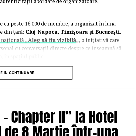
autenticității abordate de organizatoare,
e cu peste 16.000 de membre, a organizat în luna
e din țară:
Cluj-Napoca, Timișoara și București.
 națională
„Aleg să fiu vizibilă
„
, o inițiativă care
rsonal cu conversații directe despre ce înseamnă să
, în spațiul public.
inute de doi fotografi profesioniști:
Valentina
TE IN CONTINUARE
Studio). Valentina a venit cu 18 ani de carieră în
re fotografia comercială și de brand personal. Deni
nia și lucrează în fotografia de eveniment și
 Chapter II” la Hotel
 de 8 Martie într-una
i
Antreprenoare.ro,
a pus aceeași întrebare de mai