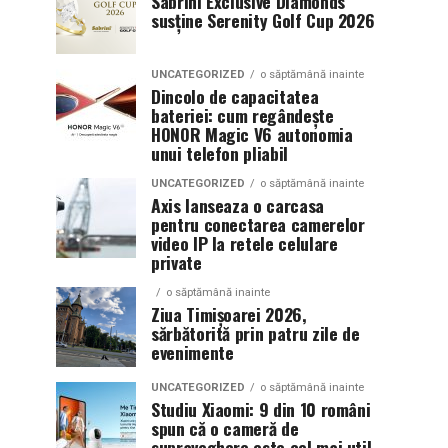
Sabrini Exclusive Diamonds
susține Serenity Golf Cup 2026
UNCATEGORIZED
o săptămână inainte
Dincolo de capacitatea
bateriei: cum regândește
HONOR Magic V6 autonomia
unui telefon pliabil
UNCATEGORIZED
o săptămână inainte
Axis lanseaza o carcasa
pentru conectarea camerelor
video IP la retele celulare
private
o săptămână inainte
Ziua Timișoarei 2026,
sărbătorită prin patru zile de
evenimente
UNCATEGORIZED
o săptămână inainte
Studiu Xiaomi: 9 din 10 români
spun că o cameră de
supraveghere este cel mai util