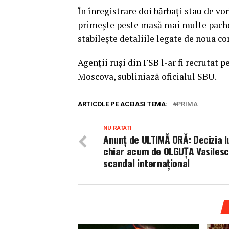
În înregistrare doi bărbaţi stau de v
primeşte peste masă mai multe pachet
stabileşte detaliile legate de noua co
Agenţii ruşi din FSB l-ar fi recrutat 
Moscova, subliniază oficialul SBU.
ARTICOLE PE ACEIASI TEMA:
PRIMA
NU RATATI
Anunț de ULTIMĂ ORĂ: Decizia l
chiar acum de OLGUȚA Vasilesc
scandal internațional