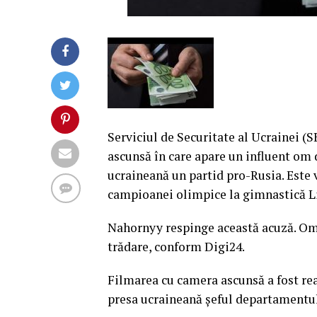
Serviciul de Securitate al Ucrainei (S
ascunsă în care apare un influent om d
ucraineană un partid pro-Rusia. Este 
campioanei olimpice la gimnastică L
Nahornyy respinge această acuză. Omul
trădare, conform Digi24.
Filmarea cu camera ascunsă a fost rea
presa ucraineană şeful departamentul