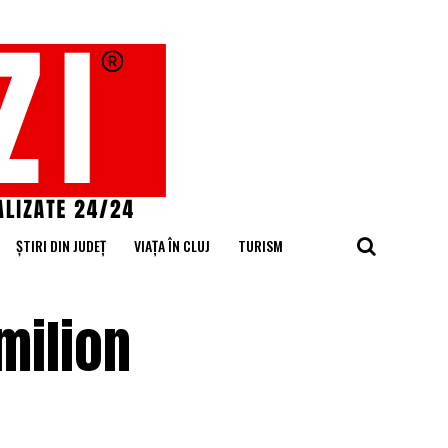
ȘTIRI DIN JUDEȚ
VIAȚA ÎN CLUJ
TURISM
milion