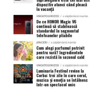
dispozitiv atunci când pleacă
în vacanță
UNCATEGORIZED
o săptămână inainte
De ce HONOR Magic V6
continuă să stabilească
standardul în segmentul
telefoanelor pliabile
AFACERI
o săptămână inainte
Cum alegi parfumul potrivit
pentru vară? Ingredientele
care rezistă în sezonul cald
UNCATEGORIZED
o săptămână inainte
Luminaria Festival revine la
Corbu: trei zile în care cerul,
muzica și emoția se întâlnesc
într-un spectacol unic