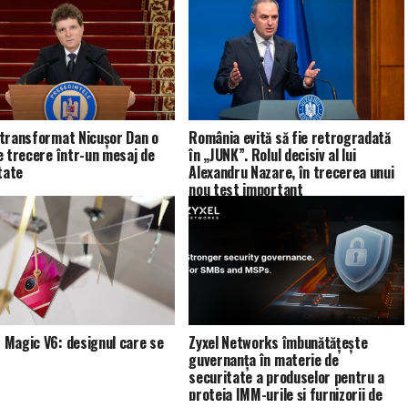
transformat Nicușor Dan o
România evită să fie retrogradată
e trecere într-un mesaj de
în „JUNK”. Rolul decisiv al lui
tate
Alexandru Nazare, în trecerea unui
nou test important
Magic V6: designul care se
Zyxel Networks îmbunătățește
guvernanța în materie de
securitate a produselor pentru a
proteja IMM-urile și furnizorii de