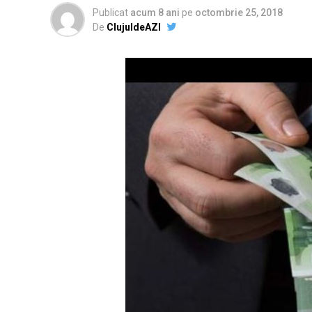
Publicat
acum 8 ani
pe
octombrie 25, 2018
De
ClujuldeAZI