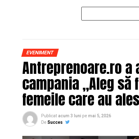
EVENIMENT
Antreprenoare.ro a 
campania „Aleg să fi
femeile care au ales
Publicat
acum 3 luni
pe
mai 5, 2026
De
Succes