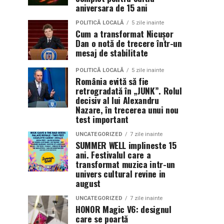
aniversara de 15 ani
POLITICĂ LOCALĂ
5 zile inainte
Cum a transformat Nicușor
Dan o notă de trecere într-un
mesaj de stabilitate
POLITICĂ LOCALĂ
5 zile inainte
România evită să fie
retrogradată în „JUNK”. Rolul
decisiv al lui Alexandru
Nazare, în trecerea unui nou
test important
UNCATEGORIZED
7 zile inainte
SUMMER WELL implineste 15
ani. Festivalul care a
transformat muzica intr-un
univers cultural revine in
august
UNCATEGORIZED
7 zile inainte
HONOR Magic V6: designul
care se poartă