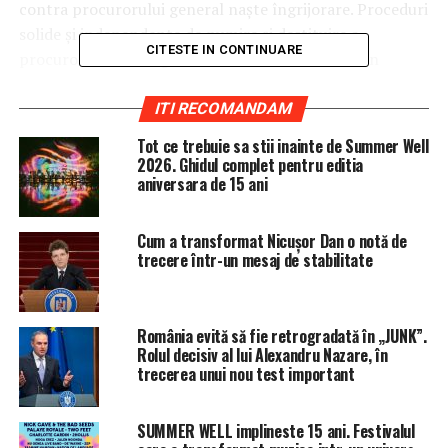
contra procurorului general naşte îngrijorare.
Proceduri
solide şi independente de numire şi destituire a
CITESTE IN CONTINUARE
procurorilor de rang înalt au fost întotdeauna un
element-cheie al recomandărilor noastre. Comisia va
trata situaţia din România în apropiatul raport din
ITI RECOMANDAM
cadrul Mecanismului de Cooperare şi Verificare (MCV),
Tot ce trebuie sa stii inainte de Summer Well
din 13 noiembrie”, menţionează Comisia Europeană în
2026. Ghidul complet pentru editia
aniversara de 15 ani
răspunsul său.
Ministrul Justiţiei, Tudorel Toader, a anunţat miercuri că
Cum a transformat Nicușor Dan o notă de
declanşează procedura de revocare din funcţie a
trecere într-un mesaj de stabilitate
procurorului general Augustin Lazăr.
Secţia pentru procurori din cadrul Consiliului Superior
România evită să fie retrogradată în „JUNK”.
al Magistraturii urmează să discute pe 13 noiembrie
Rolul decisiv al lui Alexandru Nazare, în
solicitarea ministrului Justiţiei, Tudorel Toader, de
trecerea unui nou test important
avizare a revocării din funcţie a procurorului general
Augustin Lazăr. Avizul motivat va fi înaintat Ministerului
SUMMER WELL implineste 15 ani. Festivalul
Justiţiei la data de 21 noiembrie, a precizat CSM.