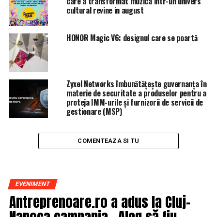
care a transformat muzica intr-un univers
cultural revine in august
Potrivit legii, ministrul Justiţiei poate cere revocarea din
funcţie a şefului Parchetului de pe lângă Înalta Curte de
HONOR Magic V6: designul care se poartă
Casaţie şi Justiţie, Secţia pentru procurori a CSM dă un
aviz consultativ, iar decizia o ia şeful statului.AGERPRES
ARTICOLE PE ACEIASI TEMA:
PRIMA
Zyxel Networks îmbunătățește guvernanța în
materie de securitate a produselor pentru a
URMATORUL
proteja IMM-urile și furnizorii de servicii de
Amenințare cu bombă pe Henri Coandă
gestionare (MSP)
NU RATATI
Dragnea e în pericol. Proteste uriaşe se anunţă în toată
ţara
COMENTEAZA SI TU
EVENIMENT
Antreprenoare.ro a adus la Cluj-
Napoca campania „Aleg să fiu