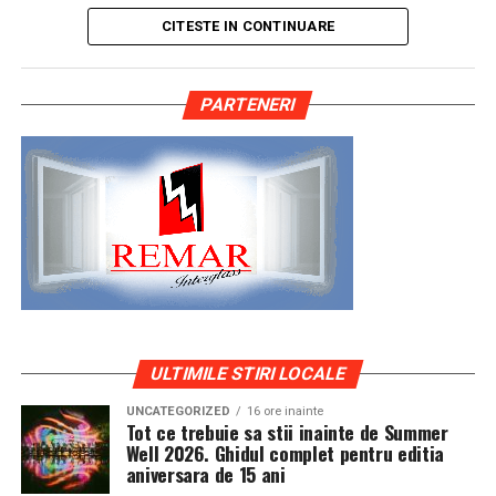
ce explică de ce evenimentul atrage un număr
doar un obiect de admirat, ci o expresie a personalitatii,
„Vizibilitatea este o formă de curaj, iar curajul, odată
CITESTE IN CONTINUARE
semnificativ de participanți din întreaga regiune.
a pasiunii si a atentiei pentru detalii. O masina bine
exersat, se întărește”
, spune Carmen Mihalca.
pregatita spune o poveste coerenta, iar anvelopele sunt
Atmosfera din noaptea de Revelion la Romanita
o parte esentiala din aceasta poveste, fiind elementul
Campania „Aleg să fiu vizibilă”
continuă, firesc, în
PARTENERI
Diamond este descrisă ca una în care eleganța culinară
care face legatura intre design, postura si
alte orașe ale țării. Asociația Antreprenoare.ro anunță
se îmbină cu divertismentul de calitate: muzică live, dj,
functionalitate.
că sesiunile de fotografie de brand personal vor
momente coregrafice și un număr mare de invitați care
continua în noi orașe, că micro-interviurile cu
aleg să sărbătorească începutul anului într-un cadru
Clujul si evolutia evenimentelor auto
antreprenoare din toată România vor continua să fie
rafinat.
publicate online, iar toate participantele din prima
Evenimentele auto din Cluj reflecta spiritul orasului:
rundă a campaniei vor apărea pe prima pagină a
„Cabaret des Dames – Chapter II”: o
divers, creativ si conectat la tendinte moderne. Aici se
antreprenoare.ro timp de un an.
intalnesc masini clasice restaurate cu grija, proiecte de
seară construită pentru experiență
tuning inspirate din cultura vest-europeana, dar si
Asociația Antreprenoare.ro a fost fondată în 2019 și
masini de zi cu zi transformate subtil pentru a iesi in
În acest context de tradiție și diversitate a
reunește peste 16.000 de femei antreprenor din
evidenta. Publicul este atent, curios si bine informat,
ULTIMILE STIRI LOCALE
evenimentelor, „Cabaret des Dames – Chapter II” se
România. Evenimentul de la Cluj-Napoca a fost susținut
ceea ce ridica nivelul de exigenta pentru cei care isi
diferențiază prin conceptul său artistic și cinematic.
fotografic de Valentina Mihalache (lightsun.ro) și Deni
UNCATEGORIZED
16 ore inainte
expun masinile.
Tot ce trebuie sa stii inainte de Summer
Evenimentul propune o combinație de show live,
Sîrb (DA Studio).
Well 2026. Ghidul complet pentru editia
rafinament scenic și un meniu complet într-un format
aniversara de 15 ani
Intr-un asemenea mediu, o masina pregatita superficial
all-inclusive, la prețul de 450 RON de persoană,
Mai multe informații despre campania ”Aleg să fiu