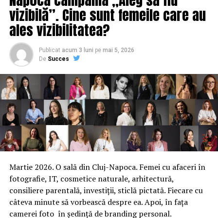
vizibilă”. Cine sunt femeile care au
ales vizibilitatea?
Publicat
acum 3 luni
pe
mai 5, 2026
De
Succes
Martie 2026. O sală din Cluj-Napoca. Femei cu afaceri în
fotografie, IT, cosmetice naturale, arhitectură,
consiliere parentală, investiții, sticlă pictată. Fiecare cu
câteva minute să vorbească despre ea. Apoi, în fața
camerei foto în ședință de branding personal.