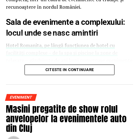
reprezinți și să educi publicul țintă. Mesajul ei pentru
recunoaștere în nordul României.
alte femei antreprenor: investiția recurentă în educație
și în propria persoană nu dă greș niciodată.
Sala de evenimente a complexului:
locul unde se nasc amintiri
Deni Sîrb
, fotograful evenimentului și singurul fotograf
de nașteri din România, formulează simplu și direct:
Hotel Romanita, pe lângă funcțiunea de hotel cu
dacă nu ar fi vizibilă, oamenii nu ar ști că există
facilități complexe – de la spa și piscine la zone de
posibilitatea de a surprinde în imagini cel mai
relaxare – găzduiește de ani buni numeroase evenimente
emoționant moment din viața lor.
sociale, culturale și private
. Instalațiile moderne și
CITESTE IN CONTINUARE
capacitățile variate ale sălilor permit organizarea de
Anca Pal
, facilitator în Accesarea conștiinței, adaugă o
petreceri de amploare, gale, cine tematice și manifestări
dimensiune mai puțin discutată: a-ți da voie să fii vizibil
cu sute de invitați.
înseamnă să dai drumul fricilor și să permiți luminii tale
EVENIMENT
să strălucească în lume. Lucrează cu oameni de mai bine
Complexul dispune de trei săli principale pentru
Masini pregatite de show rolul
de 12 ani, ajutându-i să renunțe la poveștile de limitare
evenimente, adaptate în funcție de tipul și numărul
pe care și le spun singuri.
anvelopelor la evenimentele auto
invitaților:
din Cluj
Maria Teodorescu
creează în atelierul Vitri obiecte din
Sala Silver
, cu aproximativ 150 de locuri, ideală
sticlă pictată inspirate din meșteșuguri transilvănene.