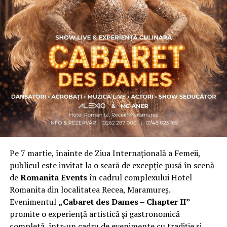
promovare.
Asociația a fost fondată în 2019, dintr-un context
personal dificil, ca răspuns la întrebări despre
contribuție și sens. A crescut organic și a ajuns astăzi
una dintre cele mai mari comunități de femei
antreprenor din România, cu prezență fizică în mai
multe orașe, inclusiv la Cluj-Napoca.
„Dacă nu eu, atunci cine?”
spune clujeanca
Carmen
Mihalca
, fondatoarea
Antreprenoare.ro
. Din această
întrebare s-a născut campania.
Pe 7 martie, înainte de Ziua Internațională a Femeii,
Cine a ales să fie vizibilă la Cluj
publicul este invitat la o seară de excepție pusă în scenă
de
Romanita Events
în cadrul complexului Hotel
Femeile prezente la evenimentul din Cluj-Napoca
Romanita din localitatea Recea, Maramureș.
provin din domenii complet diferite. Câteva dintre ele:
Evenimentul
„Cabaret des Dames – Chapter II”
Andreea Faur
, specialist SEO, spune că a fi vizibilă
promite o experiență artistică și gastronomică
înseamnă să te asociezi cu brandul companiei pe care o
completă, într-un cadru de evenimente cu tradiție și