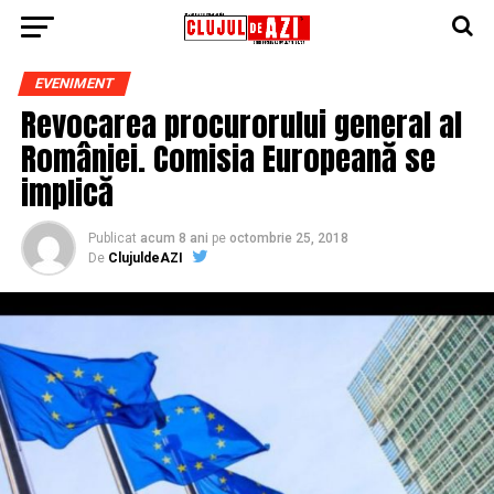
EVENIMENT
Revocarea procurorului general al
României. Comisia Europeană se
implică
Publicat
acum 8 ani
pe
octombrie 25, 2018
De
ClujuldeAZI