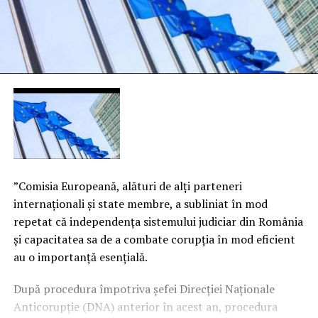
”Comisia Europeană, alături de alţi parteneri
internaţionali şi state membre, a subliniat în mod
repetat că independenţa sistemului judiciar din România
şi capacitatea sa de a combate corupţia în mod eficient
au o importanţă esenţială.
După procedura împotriva şefei Direcţiei Naţionale
Anticorupţie (DNA) anterior în acest an, procedura