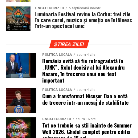
cat si trasee montane sau colinare. O masina pregatita
UNCATEGORIZED
o săptămână inainte
de show trebuie sa ajunga la eveniment in siguranta si
Luminaria Festival revine la Corbu: trei zile
fara probleme, indiferent de conditiile de drum.
în care cerul, muzica și emoția se întâlnesc
într-un spectacol unic
Din acest motiv, tipul de anvelopa ales devine extrem de
important. Anvelopele care ofera aderenta constanta,
ȘTIREA ZILEI
stabilitate si un aspect echilibrat sunt preferate de cei
care nu doresc sa transforme masina intr-un obiect
POLITICĂ LOCALĂ
acum 4 zile
România evită să fie retrogradată în
static. In acest sens, alegerea unor
anvelope all season
„JUNK”. Rolul decisiv al lui Alexandru
175 65 r14
poate fi potrivita pentru multe proiecte
Nazare, în trecerea unui nou test
prezente la evenimentele locale, in special pentru
important
masinile compacte sau clasice.
POLITICĂ LOCALĂ
acum 4 zile
Cum a transformat Nicușor Dan o notă
Pozitia masinii si rolul anvelopelor
de trecere într-un mesaj de stabilitate
La un show auto, pozitia masinii este analizata atent.
Cat de jos sta masina, cum se aliniaza roata cu aripa si ce
UNCATEGORIZED
acum 16 ore
Tot ce trebuie sa stii inainte de Summer
impact vizual are ansamblul sunt detalii care pot face
Well 2026. Ghidul complet pentru editia
diferenta intre un proiect obisnuit si unul remarcabil.