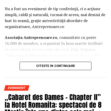
Nu a fost un eveniment de tip conferință, ci o acțiune
simplă, caldă și naturală, tocmai de aceea, mai demnă de
luat în seamă, grație autenticității abordate de
organizatoare, Antreprenoare.ro
Asociația Antreprenoare.ro
, comunitate cu peste
16.000 de membre, a organizat în luna martie întâlniri
de networking în trei orașe din țară:
Cluj-Napoca,
Timișoara și București.
Evenimentele au făcut parte
din
campania națională
„Aleg să fiu vizibilă
„
, o
CITESTE IN CONTINUARE
inițiativă care combină sesiuni de fotografie de brand
personal cu conversații directe despre ce înseamnă să fii
prezentă, cu numele tău și cu afacerea ta, în spațiul
public.
EVENIMENT
„Cabaret des Dames – Chapter II”
La Cluj-Napoca, sesiunile foto au fost susținute de doi
fotografi profesioniști:
Valentina Mihalache
la Hotel Romanita: spectacol de 8
(lightsun.ro) și
Deni Sîrb
(DA Studio). Valentina a venit