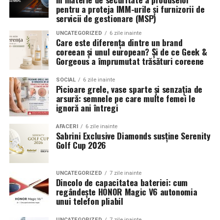
Romanita Events continuă astfel să fie o gazdă
in care masina sta pe roti. O alegere inspirata poate
pentru a proteja IMM-urile și furnizorii de
importantă a momentelor speciale din Maramureș,
accentua liniile caroseriei si poate oferi un look
servicii de gestionare (MSP)
combinând experiența organizatorică cu capacitatea de
echilibrat, in timp ce o alegere gresita poate strica
UNCATEGORIZED
6 zile inainte
a transforma fiecare eveniment într-o amintire
proportiile, chiar daca restul masinii este bine realizat.
Care este diferența dintre un brand
deosebită pentru participanți.
coreean și unul european? Și de ce Geek &
Anvelopele ca element vizual la show-uri auto
Gorgeous a împrumutat trăsături coreene
La evenimentele auto din Cluj, anvelopele nu sunt doar
SOCIAL
6 zile inainte
Picioare grele, vase sparte și senzația de
componente functionale, ci si elemente vizuale. Publicul
arsură: semnele pe care multe femei le
si fotografii surprind adesea detalii precum modul in
ignoră ani întregi
care roata umple aripa, distanta fata de caroserie si
aspectul general al ansamblului roata-janta.
AFACERI
6 zile inainte
Sabrini Exclusive Diamonds susține Serenity
Golf Cup 2026
Anvelopele curate, cu dimensiuni corecte si uzura
uniforma, contribuie la imaginea profesionala a unei
masini de show. In multe cazuri, acestea completeaza
UNCATEGORIZED
7 zile inainte
Dincolo de capacitatea bateriei: cum
jantele si intaresc conceptul ales de proprietar, fie ca
regândește HONOR Magic V6 autonomia
vorbim despre un stil elegant, sportiv sau minimalist.
unui telefon pliabil
Echilibrul dintre estetica si utilizare reala
UNCATEGORIZED
7 zile inainte