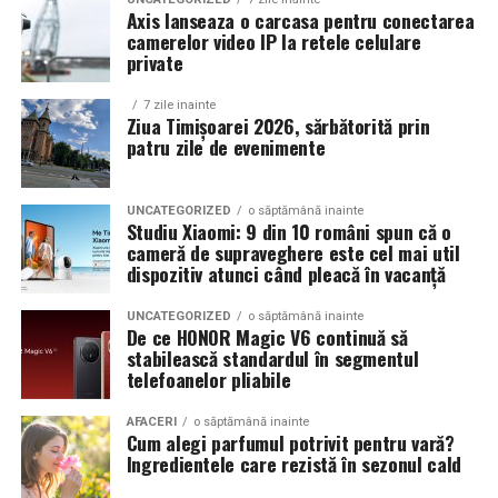
Axis lanseaza o carcasa pentru conectarea
camerelor video IP la retele celulare
Un aspect specific evenimentelor auto din Cluj este
private
prezenta multor masini care nu sunt doar proiecte de
show, ci si vehicule utilizate zilnic. Proprietarii acestora
7 zile inainte
cauta solutii care sa le permita sa participe la
Ziua Timișoarei 2026, sărbătorită prin
patru zile de evenimente
evenimente fara a sacrifica complet confortul sau
siguranta pe drumurile publice.
UNCATEGORIZED
o săptămână inainte
In acest context, anvelopele alese trebuie sa ofere un
Studiu Xiaomi: 9 din 10 români spun că o
echilibru intre aspect si functionalitate. Multi pasionati
cameră de supraveghere este cel mai util
dispozitiv atunci când pleacă în vacanță
opteaza pentru anvelope care arata bine la show, dar
care pot fi folosite si in conditii reale de trafic,
UNCATEGORIZED
o săptămână inainte
indiferent de vreme sau sezon.
De ce HONOR Magic V6 continuă să
stabilească standardul în segmentul
telefoanelor pliabile
De ce conteaza tipul de anvelopa la evenimentele din
Cluj
AFACERI
o săptămână inainte
Cum alegi parfumul potrivit pentru vară?
Clujul este un oras in care vremea poate fi imprevizibila,
Ingredientele care rezistă în sezonul cald
iar drumurile din imprejurimi includ atat zone urbane,