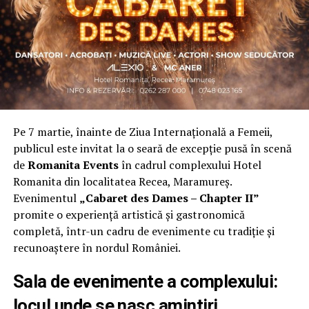
una dintre cele mai mari comunități de femei
antreprenor din România, cu prezență fizică în mai
multe orașe, inclusiv la Cluj-Napoca.
„Dacă nu eu, atunci cine?”
spune clujeanca
Carmen
Mihalca
, fondatoarea
Antreprenoare.ro
. Din această
întrebare s-a născut campania.
Pe 7 martie, înainte de Ziua Internațională a Femeii,
Cine a ales să fie vizibilă la Cluj
publicul este invitat la o seară de excepție pusă în scenă
de
Romanita Events
în cadrul complexului Hotel
Femeile prezente la evenimentul din Cluj-Napoca
Romanita din localitatea Recea, Maramureș.
provin din domenii complet diferite. Câteva dintre ele:
Evenimentul
„Cabaret des Dames – Chapter II”
Andreea Faur
, specialist SEO, spune că a fi vizibilă
promite o experiență artistică și gastronomică
înseamnă să te asociezi cu brandul companiei pe care o
completă, într-un cadru de evenimente cu tradiție și
reprezinți și să educi publicul țintă. Mesajul ei pentru
recunoaștere în nordul României.
alte femei antreprenor: investiția recurentă în educație
și în propria persoană nu dă greș niciodată.
Sala de evenimente a complexului:
locul unde se nasc amintiri
Deni Sîrb
, fotograful evenimentului și singurul fotograf