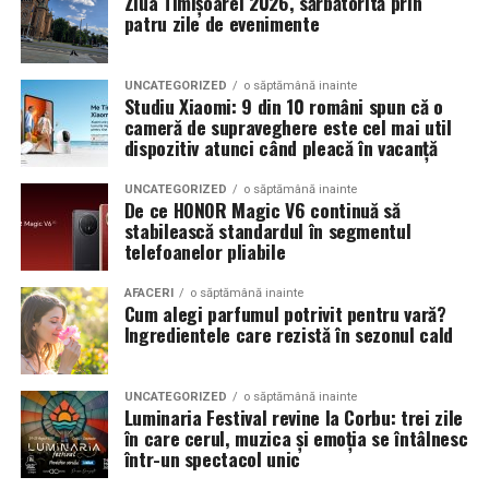
Ziua Timișoarei 2026, sărbătorită prin
patru zile de evenimente
evenimente fara a sacrifica complet confortul sau
siguranta pe drumurile publice.
UNCATEGORIZED
o săptămână inainte
In acest context, anvelopele alese trebuie sa ofere un
Studiu Xiaomi: 9 din 10 români spun că o
echilibru intre aspect si functionalitate. Multi pasionati
cameră de supraveghere este cel mai util
dispozitiv atunci când pleacă în vacanță
opteaza pentru anvelope care arata bine la show, dar
care pot fi folosite si in conditii reale de trafic,
UNCATEGORIZED
o săptămână inainte
indiferent de vreme sau sezon.
De ce HONOR Magic V6 continuă să
stabilească standardul în segmentul
telefoanelor pliabile
De ce conteaza tipul de anvelopa la evenimentele din
Cluj
AFACERI
o săptămână inainte
Cum alegi parfumul potrivit pentru vară?
Clujul este un oras in care vremea poate fi imprevizibila,
Ingredientele care rezistă în sezonul cald
iar drumurile din imprejurimi includ atat zone urbane,
cat si trasee montane sau colinare. O masina pregatita
UNCATEGORIZED
o săptămână inainte
de show trebuie sa ajunga la eveniment in siguranta si
Luminaria Festival revine la Corbu: trei zile
fara probleme, indiferent de conditiile de drum.
în care cerul, muzica și emoția se întâlnesc
într-un spectacol unic
Din acest motiv, tipul de anvelopa ales devine extrem de