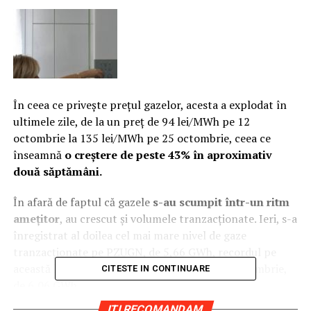
În ceea ce priveşte preţul gazelor, acesta a explodat în
ultimele zile, de la un preţ de 94 lei/MWh pe 12
octombrie la 135 lei/MWh pe 25 octombrie, ceea ce
înseamnă
o creştere de peste 43% în aproximativ
două săptămâni.
În afară de faptul că gazele
s-au scumpit într-un ritm
ameţitor
, au crescut şi volumele tranzacţionate. Ieri, s-a
înregistrat al doilea cel mai mare nivel de gaze
tranzacţionate pe PZUGN, de 5,66 GWh, recordul pe
această lună fiind înregistrat pe data de 23 octombrie,
CITESTE IN CONTINUARE
de 6,06 GWh.
ITI RECOMANDAM