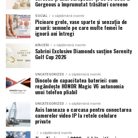
Anvelopele ca element vizual la show-uri auto
Gorgeous a împrumutat trăsături coreene
La evenimentele auto din Cluj, anvelopele nu sunt doar
SOCIAL
o săptămână inainte
Picioare grele, vase sparte și senzația de
componente functionale, ci si elemente vizuale. Publicul
arsură: semnele pe care multe femei le
si fotografii surprind adesea detalii precum modul in
ignoră ani întregi
care roata umple aripa, distanta fata de caroserie si
aspectul general al ansamblului roata-janta.
AFACERI
o săptămână inainte
Sabrini Exclusive Diamonds susține Serenity
Golf Cup 2026
Anvelopele curate, cu dimensiuni corecte si uzura
uniforma, contribuie la imaginea profesionala a unei
masini de show. In multe cazuri, acestea completeaza
UNCATEGORIZED
o săptămână inainte
Dincolo de capacitatea bateriei: cum
jantele si intaresc conceptul ales de proprietar, fie ca
regândește HONOR Magic V6 autonomia
vorbim despre un stil elegant, sportiv sau minimalist.
unui telefon pliabil
Echilibrul dintre estetica si utilizare reala
UNCATEGORIZED
o săptămână inainte
Axis lanseaza o carcasa pentru conectarea
camerelor video IP la retele celulare
Un aspect specific evenimentelor auto din Cluj este
private
prezenta multor masini care nu sunt doar proiecte de
show, ci si vehicule utilizate zilnic. Proprietarii acestora
o săptămână inainte
cauta solutii care sa le permita sa participe la