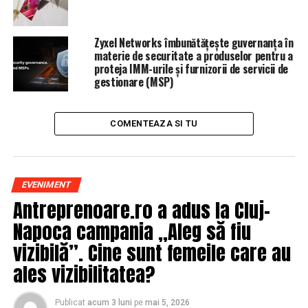
ARTICOLE PE ACEIASI TEMA:
PRIMA
URMATORUL
Zyxel Networks îmbunătățește guvernanța în
Una dintre cele mai populare televiziuni din România
materie de securitate a produselor pentru a
este scoasă la vânzare
proteja IMM-urile și furnizorii de servicii de
gestionare (MSP)
NU RATATI
Milionarii români au pariat sume uriaşe pe această zonă.
S-ar putea dovedi un eşec total
COMENTEAZA SI TU
EVENIMENT
Antreprenoare.ro a adus la Cluj-
Napoca campania „Aleg să fiu
vizibilă”. Cine sunt femeile care au
ales vizibilitatea?
Publicat
acum 3 luni
pe
mai 5, 2026