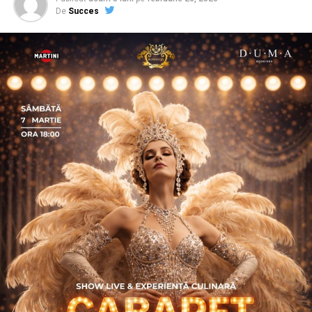
De
Succes
De ce a pornit această campanie?
Carmen Mihalca, fondatoarea Asociației
Antreprenoare.ro,
a pus aceeași întrebare de mai multe
ori, de-a lungul a șapte ani petrecuți în această
comunitate: de ce atât de multe femei cu afaceri solide
și expertiză reală lipsesc din conversațiile publice
relevante pentru domeniul lor?
Răspunsul nu a fost lipsa de competență, ci, mai degrabă
lipsa de permisiune față de sine și de context de
vizibilitate. Așa a pornit
proiectul
, din dorința
fondatoarei de a crea un ecosistem online pentru
promovare.
Asociația a fost fondată în 2019, dintr-un context
personal dificil, ca răspuns la întrebări despre
contribuție și sens. A crescut organic și a ajuns astăzi