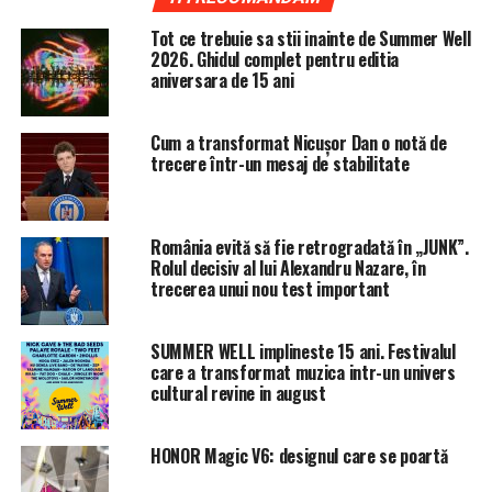
O explicaţie pentru volumele uriaşe tranzacţionate ar
putea fi obligaţia de înmagazinare pe care ANRE le-a
Tot ce trebuie sa stii inainte de Summer Well
2026. Ghidul complet pentru editia
impus-o furnizorilor pentru iarna 2018 – 2019, despre
aniversara de 15 ani
care
Capital a scris în premieră, aici.
Autorităţile au vrut să se asigure că nu vor mai
Cum a transformat Nicușor Dan o notă de
întâmpina problemele din iarna trecută, când un val de
trecere într-un mesaj de stabilitate
frig s-a abătut asupra României la sfârşitul lui martie şi
până la jumătatea lui aprilie, făcând ca extracţia din
depozite să fie mult prelungită spre sfârşitul primăverii,
România evită să fie retrogradată în „JUNK”.
neobişnuit pentru România.
Rolul decisiv al lui Alexandru Nazare, în
trecerea unui nou test important
ANRE a crescut nivelul minim al stocurilor cu 200 de
milioane de metri cubi, de la 1,8 la 2 miliarde de metri
SUMMER WELL implineste 15 ani. Festivalul
cubi, fapt care, luând în considerare şi cele 250 de
care a transformat muzica intr-un univers
cultural revine in august
milioane de metri cubi lipsă, faţă de normalul ultimilor
ani, din depozite, a creat o cerere suplimentară în piaţă
de 450 de milioane de metri cubi.
HONOR Magic V6: designul care se poartă