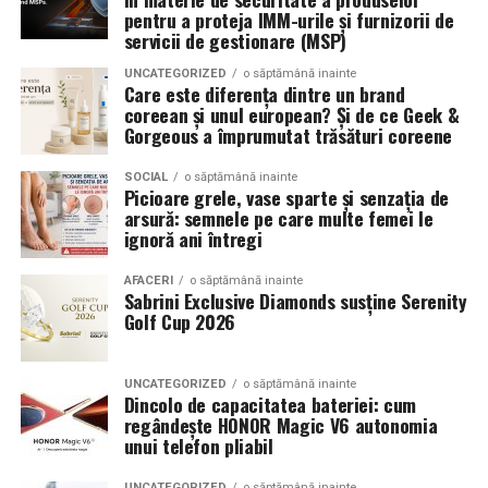
Romanita Events continuă astfel să fie o gazdă
in care masina sta pe roti. O alegere inspirata poate
pentru a proteja IMM-urile și furnizorii de
importantă a momentelor speciale din Maramureș,
accentua liniile caroseriei si poate oferi un look
servicii de gestionare (MSP)
combinând experiența organizatorică cu capacitatea de
echilibrat, in timp ce o alegere gresita poate strica
UNCATEGORIZED
o săptămână inainte
a transforma fiecare eveniment într-o amintire
proportiile, chiar daca restul masinii este bine realizat.
Care este diferența dintre un brand
deosebită pentru participanți.
coreean și unul european? Și de ce Geek &
Anvelopele ca element vizual la show-uri auto
Gorgeous a împrumutat trăsături coreene
La evenimentele auto din Cluj, anvelopele nu sunt doar
SOCIAL
o săptămână inainte
Picioare grele, vase sparte și senzația de
componente functionale, ci si elemente vizuale. Publicul
arsură: semnele pe care multe femei le
si fotografii surprind adesea detalii precum modul in
ignoră ani întregi
care roata umple aripa, distanta fata de caroserie si
aspectul general al ansamblului roata-janta.
AFACERI
o săptămână inainte
Sabrini Exclusive Diamonds susține Serenity
Golf Cup 2026
Anvelopele curate, cu dimensiuni corecte si uzura
uniforma, contribuie la imaginea profesionala a unei
masini de show. In multe cazuri, acestea completeaza
UNCATEGORIZED
o săptămână inainte
Dincolo de capacitatea bateriei: cum
jantele si intaresc conceptul ales de proprietar, fie ca
regândește HONOR Magic V6 autonomia
vorbim despre un stil elegant, sportiv sau minimalist.
unui telefon pliabil
Echilibrul dintre estetica si utilizare reala
UNCATEGORIZED
o săptămână inainte