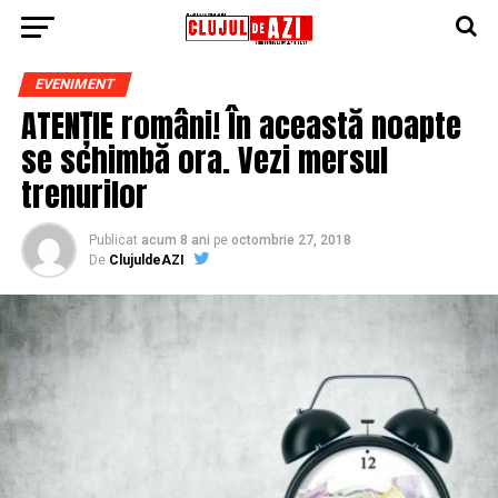
EVENIMENT
ATENȚIE români! În această noapte
se schimbă ora. Vezi mersul
trenurilor
Publicat
acum 8 ani
pe
octombrie 27, 2018
De
ClujuldeAZI