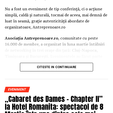
Nu a fost un eveniment de tip conferință, ci o acțiune
simplă, caldă și naturală, tocmai de aceea, mai demnă de
luat în seamă, grație autenticității abordate de
organizatoare, Antreprenoare.ro
Asociația Antreprenoare.ro
, comunitate cu peste
16.000 de membre, a organizat în luna martie întâlniri
de networking în trei orașe din țară:
Cluj-Napoca,
Timișoara și București.
Evenimentele au făcut parte
din
campania națională
„Aleg să fiu vizibilă
„
, o
CITESTE IN CONTINUARE
inițiativă care combină sesiuni de fotografie de brand
personal cu conversații directe despre ce înseamnă să fii
prezentă, cu numele tău și cu afacerea ta, în spațiul
public.
EVENIMENT
„Cabaret des Dames – Chapter II”
La Cluj-Napoca, sesiunile foto au fost susținute de doi
fotografi profesioniști:
Valentina Mihalache
la Hotel Romanita: spectacol de 8
(lightsun.ro) și
Deni Sîrb
(DA Studio). Valentina a venit