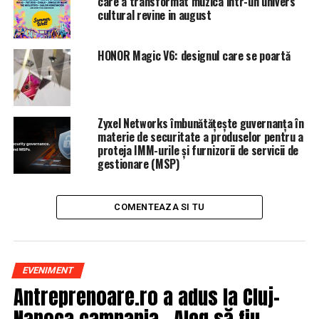
care a transformat muzica intr-un univers
NU RATATI
cultural revine in august
Arafat dă de pământ cu medicii! AVERTISMENTUL şefului
de la SMURD
HONOR Magic V6: designul care se poartă
Zyxel Networks îmbunătățește guvernanța în
materie de securitate a produselor pentru a
proteja IMM-urile și furnizorii de servicii de
gestionare (MSP)
COMENTEAZA SI TU
EVENIMENT
Antreprenoare.ro a adus la Cluj-
Napoca campania „Aleg să fiu