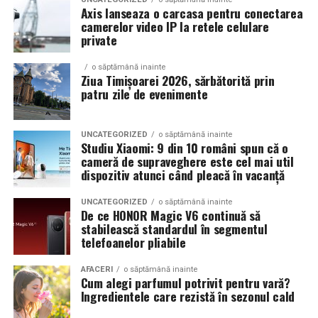
Axis lanseaza o carcasa pentru conectarea
camerelor video IP la retele celulare
Un aspect specific evenimentelor auto din Cluj este
private
prezenta multor masini care nu sunt doar proiecte de
show, ci si vehicule utilizate zilnic. Proprietarii acestora
o săptămână inainte
cauta solutii care sa le permita sa participe la
Ziua Timișoarei 2026, sărbătorită prin
patru zile de evenimente
evenimente fara a sacrifica complet confortul sau
siguranta pe drumurile publice.
UNCATEGORIZED
o săptămână inainte
In acest context, anvelopele alese trebuie sa ofere un
Studiu Xiaomi: 9 din 10 români spun că o
echilibru intre aspect si functionalitate. Multi pasionati
cameră de supraveghere este cel mai util
dispozitiv atunci când pleacă în vacanță
opteaza pentru anvelope care arata bine la show, dar
care pot fi folosite si in conditii reale de trafic,
UNCATEGORIZED
o săptămână inainte
indiferent de vreme sau sezon.
De ce HONOR Magic V6 continuă să
stabilească standardul în segmentul
telefoanelor pliabile
De ce conteaza tipul de anvelopa la evenimentele din
Cluj
AFACERI
o săptămână inainte
Cum alegi parfumul potrivit pentru vară?
Clujul este un oras in care vremea poate fi imprevizibila,
Ingredientele care rezistă în sezonul cald
iar drumurile din imprejurimi includ atat zone urbane,