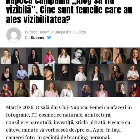
vizibilă”. Cine sunt femeile care au
ales vizibilitatea?
Publicat
acum 3 luni
pe
mai 5, 2026
De
Succes
Martie 2026. O sală din Cluj-Napoca. Femei cu afaceri în
fotografie, IT, cosmetice naturale, arhitectură,
consiliere parentală, investiții, sticlă pictată. Fiecare cu
câteva minute să vorbească despre ea. Apoi, în fața
camerei foto în ședință de branding personal.