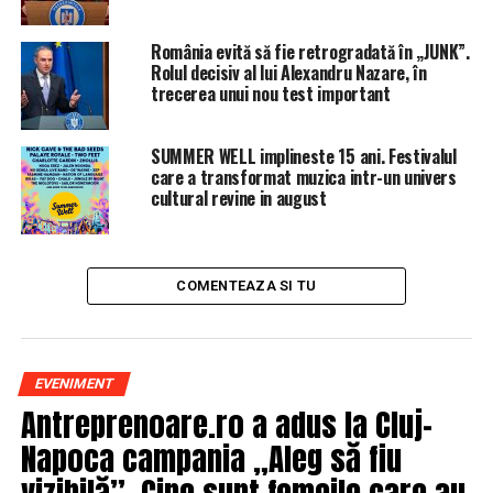
GRECO au recomandat României să ţină cont de avizul
CSM în procedura de numire sau revocare a procurorilor
România evită să fie retrogradată în „JUNK”.
şefi. Prin urmare, este esenţial avizul pe care secţia
Rolul decisiv al lui Alexandru Nazare, în
trecerea unui nou test important
pentru procurori a CSM îl va da propunerii ministrului
de revocare a procurorului general.
SUMMER WELL implineste 15 ani. Festivalul
SURSA: g4media.ro
care a transformat muzica intr-un univers
cultural revine in august
COMENTEAZA SI TU
ARTICOLE PE ACEIASI TEMA:
PRIMA
URMATORUL
RECORD. Țara noastră a creat cel mai scump site din
EVENIMENT
lume și nu funcționează
Antreprenoare.ro a adus la Cluj-
Napoca campania „Aleg să fiu
NU RATATI
Salarii de 1.000 de euro în orașul din România care nu
vizibilă”. Cine sunt femeile care au
are niciun șomer. Care sunt pozițiile deschise