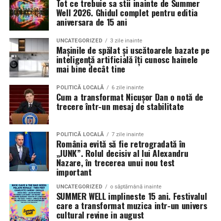
Tot ce trebuie sa stii inainte de Summer
decât memorabilă.
sunt apreciate si discutate. Anvelopele fac parte din
Well 2026. Ghidul complet pentru editia
Contact: contact@antreprenoare.ro
aniversara de 15 ani
aceasta categorie de componente esentiale, deoarece
Această ediție se poziționează ca o celebrare a feminității
influenteaza atat aspectul vizual, cat si modul in care
Sursă foto: Antreprenoare.ro
într-un cadru atent construit, în care atmosfera, scena
UNCATEGORIZED
3 zile inainte
masina este perceputa ca ansamblu.
Mașinile de spălat și uscătoarele bazate pe
și interacțiunea cu publicul sunt părți integrante ale
inteligență artificială îți cunosc hainele
experienței.
mai bine decât tine
Ce inseamna o masina pregatita de show in Cluj
Detalii organizatorice
Pregatirea unei masini pentru un eveniment auto in Cluj
POLITICĂ LOCALĂ
6 zile inainte
Cum a transformat Nicușor Dan o notă de
presupune mai mult decat un aspect curat si o vopsea
trecere într-un mesaj de stabilitate
Data și ora:
Sâmbătă, 7 martie | 18:00
lucioasa. Proprietarii investesc timp in detalii precum
Locația:
Hotel Romanita, Recea, Maramureș
alinierea rotilor, raportul dintre janta si anvelopa,
POLITICĂ LOCALĂ
7 zile inainte
inaltimea masinii si coerenta stilului ales. Fiecare
Preț:
450 RON / persoană – format all-inclusive
România evită să fie retrogradată în
element trebuie sa se potriveasca cu restul, pentru a
„JUNK”. Rolul decisiv al lui Alexandru
(show live și meniu complet)
crea o imagine unitara.
Nazare, în trecerea unui nou test
important
Pentru rezervări și informații: 0262 287 000 / 0748 023
Anvelopele influenteaza direct postura masinii. Profilul,
165
UNCATEGORIZED
o săptămână inainte
latimea si aspectul flancului pot schimba complet felul
SUMMER WELL implineste 15 ani. Festivalul
care a transformat muzica intr-un univers
Romanita Events continuă astfel să fie o gazdă
in care masina sta pe roti. O alegere inspirata poate
cultural revine in august
importantă a momentelor speciale din Maramureș,
accentua liniile caroseriei si poate oferi un look