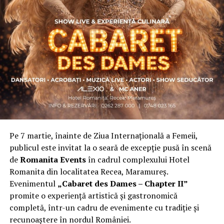
Asociația a fost fondată în 2019, dintr-un context
personal dificil, ca răspuns la întrebări despre
contribuție și sens. A crescut organic și a ajuns astăzi
una dintre cele mai mari comunități de femei
antreprenor din România, cu prezență fizică în mai
multe orașe, inclusiv la Cluj-Napoca.
„Dacă nu eu, atunci cine?”
spune clujeanca
Carmen
Mihalca
, fondatoarea
Antreprenoare.ro
. Din această
întrebare s-a născut campania.
Pe 7 martie, înainte de Ziua Internațională a Femeii,
Cine a ales să fie vizibilă la Cluj
publicul este invitat la o seară de excepție pusă în scenă
de
Romanita Events
în cadrul complexului Hotel
Femeile prezente la evenimentul din Cluj-Napoca
Romanita din localitatea Recea, Maramureș.
provin din domenii complet diferite. Câteva dintre ele:
Evenimentul
„Cabaret des Dames – Chapter II”
Andreea Faur
, specialist SEO, spune că a fi vizibilă
promite o experiență artistică și gastronomică
înseamnă să te asociezi cu brandul companiei pe care o
completă, într-un cadru de evenimente cu tradiție și
reprezinți și să educi publicul țintă. Mesajul ei pentru
recunoaștere în nordul României.