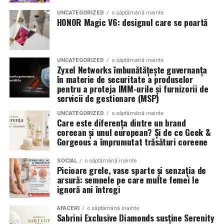
combinând experiența organizatorică cu capacitatea de
echilibrat, in timp ce o alegere gresita poate strica
UNCATEGORIZED
o săptămână inainte
a transforma fiecare eveniment într-o amintire
proportiile, chiar daca restul masinii este bine realizat.
HONOR Magic V6: designul care se poartă
deosebită pentru participanți.
Anvelopele ca element vizual la show-uri auto
UNCATEGORIZED
o săptămână inainte
La evenimentele auto din Cluj, anvelopele nu sunt doar
Zyxel Networks îmbunătățește guvernanța
componente functionale, ci si elemente vizuale. Publicul
în materie de securitate a produselor
pentru a proteja IMM-urile și furnizorii de
si fotografii surprind adesea detalii precum modul in
servicii de gestionare (MSP)
care roata umple aripa, distanta fata de caroserie si
aspectul general al ansamblului roata-janta.
UNCATEGORIZED
o săptămână inainte
Care este diferența dintre un brand
coreean și unul european? Și de ce Geek &
Anvelopele curate, cu dimensiuni corecte si uzura
Gorgeous a împrumutat trăsături coreene
uniforma, contribuie la imaginea profesionala a unei
masini de show. In multe cazuri, acestea completeaza
SOCIAL
o săptămână inainte
Picioare grele, vase sparte și senzația de
jantele si intaresc conceptul ales de proprietar, fie ca
arsură: semnele pe care multe femei le
vorbim despre un stil elegant, sportiv sau minimalist.
ignoră ani întregi
Echilibrul dintre estetica si utilizare reala
AFACERI
o săptămână inainte
Sabrini Exclusive Diamonds susține Serenity