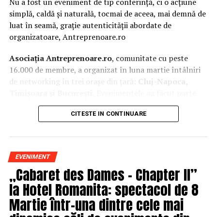
Nu a fost un eveniment de tip conferință, ci o acțiune
simplă, caldă și naturală, tocmai de aceea, mai demnă de
luat în seamă, grație autenticității abordate de
organizatoare, Antreprenoare.ro
Asociația Antreprenoare.ro
, comunitate cu peste
16.000 de membre, a organizat în luna martie întâlniri
de networking în trei orașe din țară:
Cluj-Napoca,
Timișoara și București.
Evenimentele au făcut parte
din
campania națională
„Aleg să fiu vizibilă
„
, o
CITESTE IN CONTINUARE
inițiativă care combină sesiuni de fotografie de brand
personal cu conversații directe despre ce înseamnă să fii
prezentă, cu numele tău și cu afacerea ta, în spațiul
public.
EVENIMENT
„Cabaret des Dames – Chapter II”
La Cluj-Napoca, sesiunile foto au fost susținute de doi
fotografi profesioniști:
Valentina Mihalache
la Hotel Romanita: spectacol de 8
(lightsun.ro) și
Deni Sîrb
(DA Studio). Valentina a venit
Martie într-una dintre cele mai
cu 18 ani de carieră în vânzări în spate și o tranziție