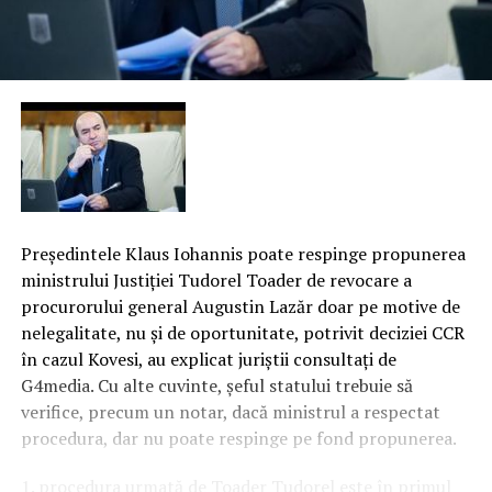
Preşedintele Klaus Iohannis poate respinge propunerea
ministrului Justiţiei Tudorel Toader de revocare a
procurorului general Augustin Lazăr doar pe motive de
nelegalitate, nu şi de oportunitate, potrivit deciziei CCR
în cazul Kovesi, au explicat juriştii consultaţi de
G4media. Cu alte cuvinte, şeful statului trebuie să
verifice, precum un notar, dacă ministrul a respectat
procedura, dar nu poate respinge pe fond propunerea.
1. procedura urmată de Toader Tudorel este în primul