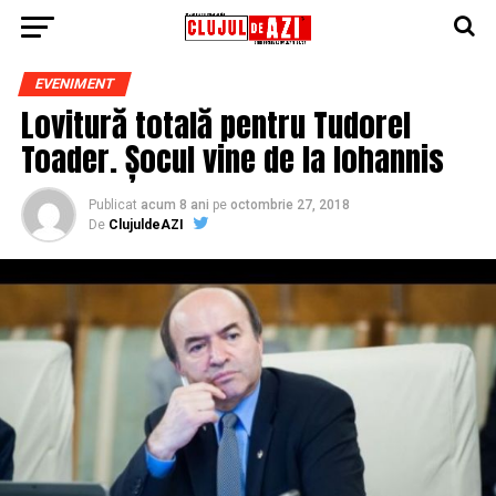
EVENIMENT
Lovitură totală pentru Tudorel
Toader. Șocul vine de la Iohannis
Publicat
acum 8 ani
pe
octombrie 27, 2018
De
ClujuldeAZI