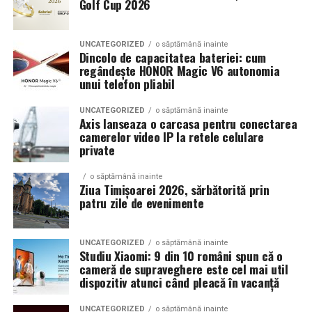
Golf Cup 2026
Un aspect specific evenimentelor auto din Cluj este
prezenta multor masini care nu sunt doar proiecte de
show, ci si vehicule utilizate zilnic. Proprietarii acestora
UNCATEGORIZED
o săptămână inainte
cauta solutii care sa le permita sa participe la
Dincolo de capacitatea bateriei: cum
regândește HONOR Magic V6 autonomia
evenimente fara a sacrifica complet confortul sau
unui telefon pliabil
siguranta pe drumurile publice.
UNCATEGORIZED
o săptămână inainte
In acest context, anvelopele alese trebuie sa ofere un
Axis lanseaza o carcasa pentru conectarea
echilibru intre aspect si functionalitate. Multi pasionati
camerelor video IP la retele celulare
private
opteaza pentru anvelope care arata bine la show, dar
care pot fi folosite si in conditii reale de trafic,
o săptămână inainte
indiferent de vreme sau sezon.
Ziua Timișoarei 2026, sărbătorită prin
patru zile de evenimente
De ce conteaza tipul de anvelopa la evenimentele din
Cluj
UNCATEGORIZED
o săptămână inainte
Studiu Xiaomi: 9 din 10 români spun că o
Clujul este un oras in care vremea poate fi imprevizibila,
cameră de supraveghere este cel mai util
iar drumurile din imprejurimi includ atat zone urbane,
dispozitiv atunci când pleacă în vacanță
cat si trasee montane sau colinare. O masina pregatita
UNCATEGORIZED
o săptămână inainte