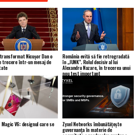
transformat Nicușor Dan o
România evită să fie retrogradată
e trecere într-un mesaj de
în „JUNK”. Rolul decisiv al lui
tate
Alexandru Nazare, în trecerea unui
nou test important
Magic V6: designul care se
Zyxel Networks îmbunătățește
guvernanța în materie de