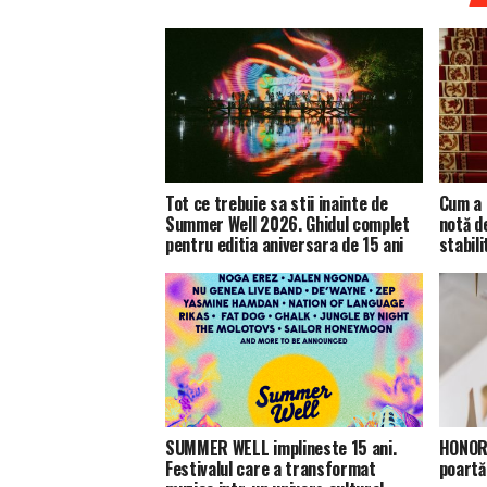
Tot ce trebuie sa stii inainte de
Cum a 
Summer Well 2026. Ghidul complet
notă d
pentru editia aniversara de 15 ani
stabili
SUMMER WELL implineste 15 ani.
HONOR 
Festivalul care a transformat
poartă