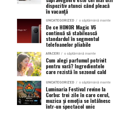
dispozitiv atunci când pleacă
în vacanță
UNCATEGORIZED
o săptămână inainte
De ce HONOR Magic V6
continuă să stabilească
standardul în segmentul
telefoanelor pliabile
AFACERI
o săptămână inainte
Cum alegi parfumul potrivit
pentru vară? Ingredientele
care rezistă în sezonul cald
UNCATEGORIZED
o săptămână inainte
Luminaria Festival revine la
Corbu: trei zile în care cerul,
muzica și emoția se întâlnesc
într-un spectacol unic