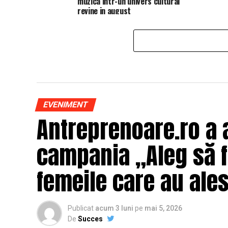
muzica intr-un univers cultural
revine in august
EVENIMENT
Antreprenoare.ro a 
campania „Aleg să fi
femeile care au ales
Publicat
acum 3 luni
pe
mai 5, 2026
De
Succes