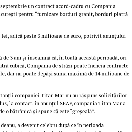
 septembrie un contract acord-cadru cu Compania
cureşti pentru “furnizare borduri granit, borduri piatră
lei, adică peste 3 milioane de euro, potrivit anunţului
 de 3 ani şi înseamnă că, în toată această perioadă, ori
iatră cubică, Compania de străzi poate încheia contracte
ele, dar nu poate depăşi suma maximă de 14 milioane de
ntanţii companiei Titan Mar nu au răspuns solicitărilor
 plus, la contact, în anunţul SEAP, compania Titan Mar a
e o bătrânică şi spune că este “greşeală”.
ideanu, a devenit celebru după ce în perioada