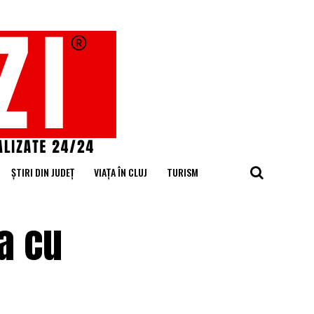
ȘTIRI DIN JUDEȚ
VIAȚA ÎN CLUJ
TURISM
ra cu