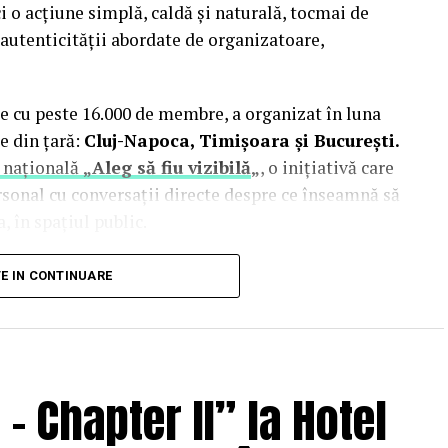
i o acțiune simplă, caldă și naturală, tocmai de
autenticității abordate de organizatoare,
e cu peste 16.000 de membre, a organizat în luna
e din țară:
Cluj-Napoca, Timișoara și București.
 națională
„Aleg să fiu vizibilă
„
, o inițiativă care
rsonal cu conversații directe despre ce înseamnă să
, în spațiul public.
inute de doi fotografi profesioniști:
Valentina
TE IN CONTINUARE
Studio). Valentina a venit cu 18 ani de carieră în
re fotografia comercială și de brand personal. Deni
nia și lucrează în fotografia de eveniment și
 Chapter II” la Hotel