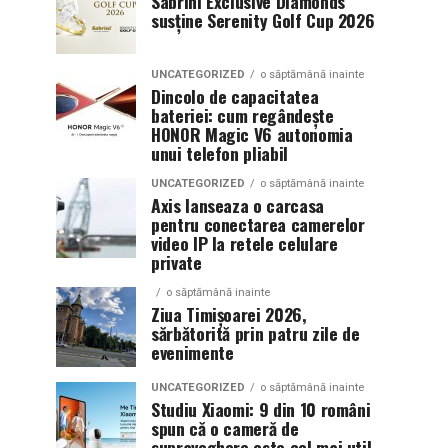
Sabrini Exclusive Diamonds
susține Serenity Golf Cup 2026
UNCATEGORIZED
o săptămână inainte
Dincolo de capacitatea
bateriei: cum regândește
HONOR Magic V6 autonomia
unui telefon pliabil
UNCATEGORIZED
o săptămână inainte
Axis lanseaza o carcasa
pentru conectarea camerelor
video IP la retele celulare
private
o săptămână inainte
Ziua Timișoarei 2026,
sărbătorită prin patru zile de
evenimente
UNCATEGORIZED
o săptămână inainte
Studiu Xiaomi: 9 din 10 români
spun că o cameră de
supraveghere este cel mai util