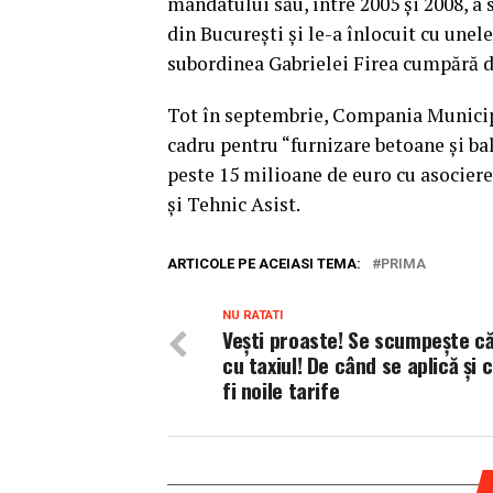
mandatului său, între 2005 şi 2008, a 
din Bucureşti şi le-a înlocuit cu une
subordinea Gabrielei Firea cumpără de
Tot în septembrie, Compania Municipal
cadru pentru “furnizare betoane şi bala
peste 15 milioane de euro cu asociere
şi Tehnic Asist.
ARTICOLE PE ACEIASI TEMA:
PRIMA
NU RATATI
Veşti proaste! Se scumpeşte că
cu taxiul! De când se aplică şi 
fi noile tarife