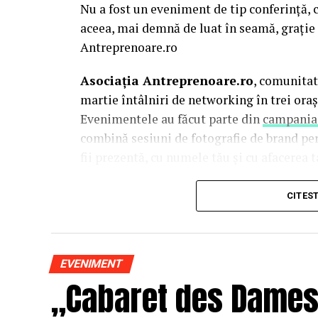
Nu a fost un eveniment de tip conferință, c
aceea, mai demnă de luat în seamă, grație 
Antreprenoare.ro
Asociația Antreprenoare.ro
, comunitat
martie întâlniri de networking în trei oraș
Evenimentele au făcut parte din
campania
combină sesiuni de fotografie de brand pe
fii prezentă, cu numele tău și cu afacerea ta
La Cluj-Napoca, sesiunile foto au fost susț
CITES
Mihalache
(lightsun.ro) și
Deni Sîrb
(DA 
vânzări în spate și o tranziție asumată sp
este singurul fotograf de nașteri din Româ
EVENIMENT
portret de 15 ani.
„Cabaret des Dames –
De ce a pornit această campanie?