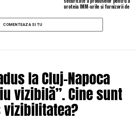
securitate a produselor pentru a
proteja IMM-urile și furnizorii de
servicii de gestionare (MSP)
COMENTEAZA SI TU
adus la Cluj-Napoca
u vizibilă”. Cine sunt
 vizibilitatea?