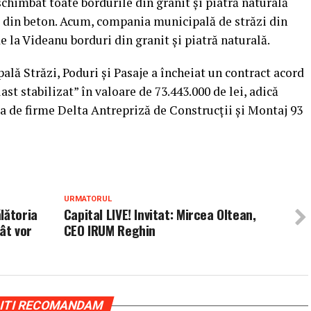
schimbat toate bordurile din granit şi piatră naturală
le din beton. Acum, compania municipală de străzi din
 la Videanu borduri din granit şi piatră naturală.
ă Străzi, Poduri şi Pasaje a încheiat un contract acord
st stabilizat” în valoare de 73.443.000 de lei, adică
a de firme Delta Antrepriză de Construcţii şi Montaj 93
URMATORUL
lătoria
Capital LIVE! Invitat: Mircea Oltean,
cât vor
CEO IRUM Reghin
ITI RECOMANDAM