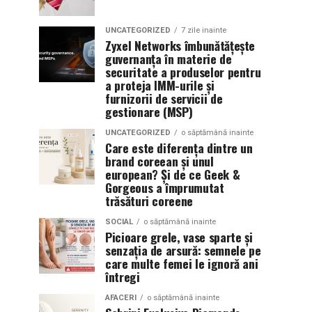
UNCATEGORIZED
7 zile inainte
Zyxel Networks îmbunătățește
guvernanța în materie de
securitate a produselor pentru
a proteja IMM-urile și
furnizorii de servicii de
gestionare (MSP)
UNCATEGORIZED
o săptămână inainte
Care este diferența dintre un
brand coreean și unul
european? Și de ce Geek &
Gorgeous a împrumutat
trăsături coreene
SOCIAL
o săptămână inainte
Picioare grele, vase sparte și
senzația de arsură: semnele pe
care multe femei le ignoră ani
întregi
AFACERI
o săptămână inainte