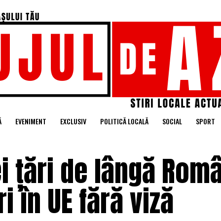
Ă
EVENIMENT
EXCLUSIV
POLITICĂ LOCALĂ
SOCIAL
SPORT
ei țări de lângă Rom
i în UE fără viză