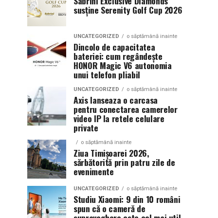
Sabrini Exclusive Diamonds
susține Serenity Golf Cup 2026
UNCATEGORIZED
o săptămână inainte
Dincolo de capacitatea
bateriei: cum regândește
HONOR Magic V6 autonomia
unui telefon pliabil
UNCATEGORIZED
o săptămână inainte
Axis lanseaza o carcasa
pentru conectarea camerelor
video IP la retele celulare
private
o săptămână inainte
Ziua Timișoarei 2026,
sărbătorită prin patru zile de
evenimente
UNCATEGORIZED
o săptămână inainte
Studiu Xiaomi: 9 din 10 români
spun că o cameră de
supraveghere este cel mai util