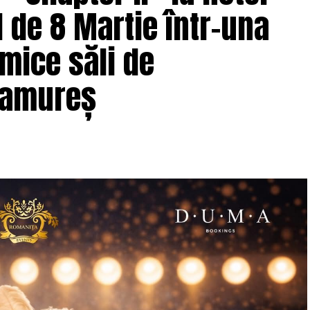
 de 8 Martie într-una
i
Antreprenoare.ro,
a pus aceeași întrebare de mai
ți în această comunitate: de ce atât de multe femei
mice săli de
c din conversațiile publice relevante pentru
ramureș
i, mai degrabă lipsa de permisiune față de sine și
iectul
, din dorința fondatoarei de a crea un
ontext personal dificil, ca răspuns la întrebări
ic și a ajuns astăzi una dintre cele mai mari
ia, cu prezență fizică în mai multe orașe, inclusiv
nca
Carmen Mihalca
, fondatoarea
-a născut campania.