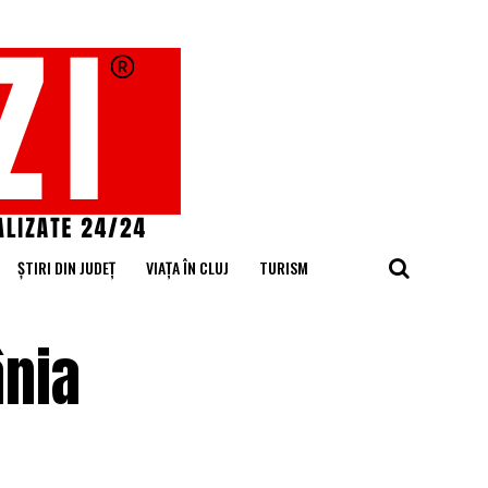
ȘTIRI DIN JUDEȚ
VIAȚA ÎN CLUJ
TURISM
ânia