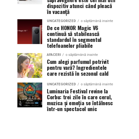
dispozitiv atunci când pleacă
în vacanță
UNCATEGORIZED
o săptămână inainte
De ce HONOR Magic V6
continuă să stabilească
standardul în segmentul
telefoanelor pliabile
AFACERI
o săptămână inainte
Cum alegi parfumul potrivit
pentru vară? Ingredientele
care rezistă în sezonul cald
UNCATEGORIZED
o săptămână inainte
Luminaria Festival revine la
Corbu: trei zile în care cerul,
muzica și emoția se întâlnesc
într-un spectacol unic