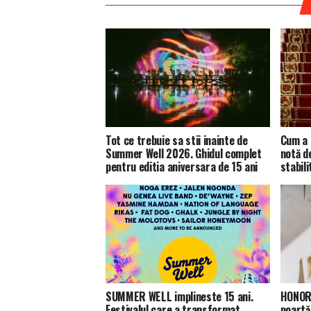
Tot ce trebuie sa stii inainte de
Cum a 
Summer Well 2026. Ghidul complet
notă d
pentru editia aniversara de 15 ani
stabili
SUMMER WELL implineste 15 ani.
HONOR 
Festivalul care a transformat
poartă