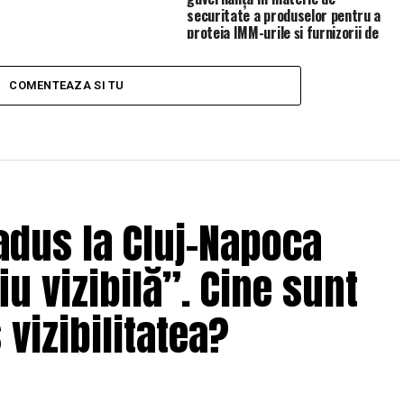
securitate a produselor pentru a
proteja IMM-urile și furnizorii de
servicii de gestionare (MSP)
COMENTEAZA SI TU
adus la Cluj-Napoca
u vizibilă”. Cine sunt
 vizibilitatea?