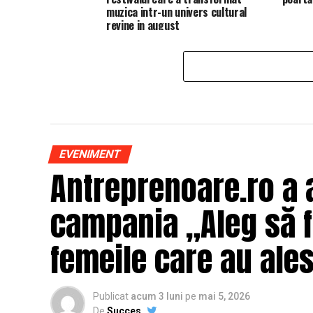
muzica intr-un univers cultural
revine in august
EVENIMENT
Antreprenoare.ro a 
campania „Aleg să fi
femeile care au ales
Publicat
acum 3 luni
pe
mai 5, 2026
De
Succes