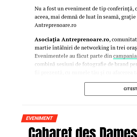
Nu a fost un eveniment de tip conferință, c
aceea, mai demnă de luat în seamă, grație 
Antreprenoare.ro
Asociația Antreprenoare.ro
, comunitat
martie întâlniri de networking în trei oraș
Evenimentele au făcut parte din
campania
combină sesiuni de fotografie de brand pe
fii prezentă, cu numele tău și cu afacerea ta
La Cluj-Napoca, sesiunile foto au fost susț
CITES
Mihalache
(lightsun.ro) și
Deni Sîrb
(DA 
vânzări în spate și o tranziție asumată sp
este singurul fotograf de nașteri din Româ
EVENIMENT
portret de 15 ani.
„Cabaret des Dames –
De ce a pornit această campanie?