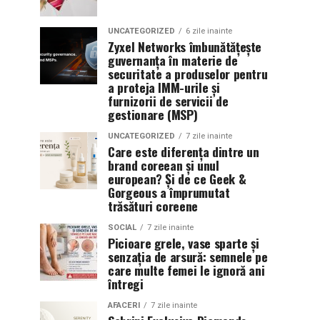
UNCATEGORIZED
6 zile inainte
Zyxel Networks îmbunătățește
guvernanța în materie de
securitate a produselor pentru
a proteja IMM-urile și
furnizorii de servicii de
gestionare (MSP)
UNCATEGORIZED
7 zile inainte
Care este diferența dintre un
brand coreean și unul
european? Și de ce Geek &
Gorgeous a împrumutat
trăsături coreene
SOCIAL
7 zile inainte
Picioare grele, vase sparte și
senzația de arsură: semnele pe
care multe femei le ignoră ani
întregi
AFACERI
7 zile inainte