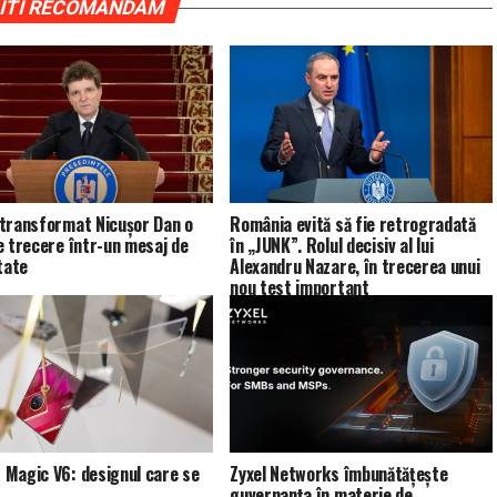
ITI RECOMANDAM
transformat Nicușor Dan o
România evită să fie retrogradată
e trecere într-un mesaj de
în „JUNK”. Rolul decisiv al lui
tate
Alexandru Nazare, în trecerea unui
nou test important
Magic V6: designul care se
Zyxel Networks îmbunătățește
guvernanța în materie de