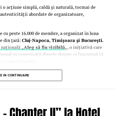
i o acțiune simplă, caldă și naturală, tocmai de
autenticității abordate de organizatoare,
e cu peste 16.000 de membre, a organizat în luna
e din țară:
Cluj-Napoca, Timișoara și București.
 națională
„Aleg să fiu vizibilă
„
, o inițiativă care
rsonal cu conversații directe despre ce înseamnă să
, în spațiul public.
inute de doi fotografi profesioniști:
Valentina
TE IN CONTINUARE
Studio). Valentina a venit cu 18 ani de carieră în
re fotografia comercială și de brand personal. Deni
nia și lucrează în fotografia de eveniment și
 Chapter II” la Hotel