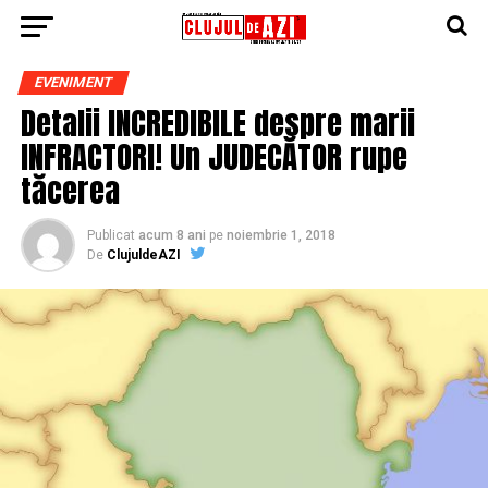
EVENIMENT
Detalii INCREDIBILE despre marii
INFRACTORI! Un JUDECĂTOR rupe
tăcerea
Publicat
acum 8 ani
pe
noiembrie 1, 2018
De
ClujuldeAZI