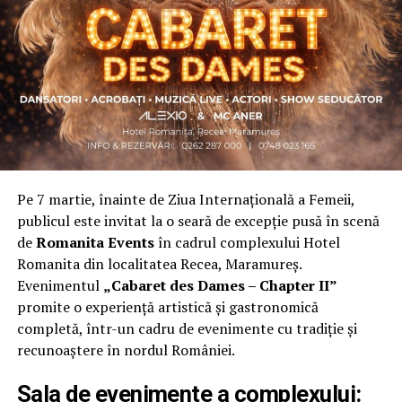
contribuție și sens. A crescut organic și a ajuns astăzi
una dintre cele mai mari comunități de femei
antreprenor din România, cu prezență fizică în mai
multe orașe, inclusiv la Cluj-Napoca.
„Dacă nu eu, atunci cine?”
spune clujeanca
Carmen
Mihalca
, fondatoarea
Antreprenoare.ro
. Din această
întrebare s-a născut campania.
Pe 7 martie, înainte de Ziua Internațională a Femeii,
Cine a ales să fie vizibilă la Cluj
publicul este invitat la o seară de excepție pusă în scenă
de
Romanita Events
în cadrul complexului Hotel
Femeile prezente la evenimentul din Cluj-Napoca
Romanita din localitatea Recea, Maramureș.
provin din domenii complet diferite. Câteva dintre ele:
Evenimentul
„Cabaret des Dames – Chapter II”
Andreea Faur
, specialist SEO, spune că a fi vizibilă
promite o experiență artistică și gastronomică
înseamnă să te asociezi cu brandul companiei pe care o
completă, într-un cadru de evenimente cu tradiție și
reprezinți și să educi publicul țintă. Mesajul ei pentru
recunoaștere în nordul României.
alte femei antreprenor: investiția recurentă în educație
și în propria persoană nu dă greș niciodată.
Sala de evenimente a complexului: