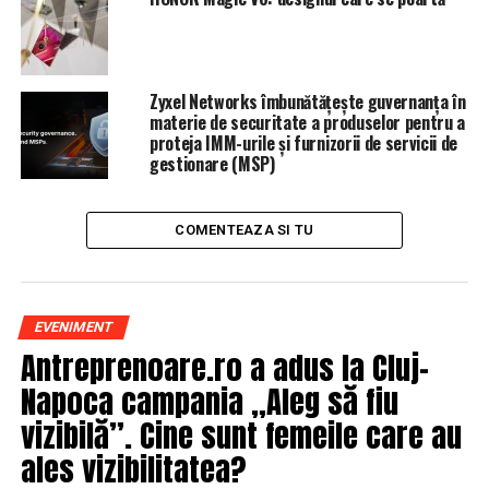
potrivit
news.ro
.
Preşedintele Tribunalului Timiş face apoi o trimitere la
lupta anticorupţie, dar şi la ”protocoalele multe şi
Zyxel Networks îmbunătățește guvernanța în
ascunse”.
materie de securitate a produselor pentru a
proteja IMM-urile și furnizorii de servicii de
gestionare (MSP)
ARTICOLE PE ACEIASI TEMA:
PRIMA
URMATORUL
COMENTEAZA SI TU
În sfârșit! Orașul din România care va avea în curând
metrou! Cât va costa investiția
NU RATATI
Un medic român vrea să îşi extindă afacerea la nivel
EVENIMENT
internaţional
Antreprenoare.ro a adus la Cluj-
Napoca campania „Aleg să fiu
vizibilă”. Cine sunt femeile care au
ales vizibilitatea?