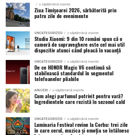
show, ci si vehicule utilizate zilnic. Proprietarii acestora
o săptămână inainte
cauta solutii care sa le permita sa participe la
Ziua Timișoarei 2026, sărbătorită prin
patru zile de evenimente
evenimente fara a sacrifica complet confortul sau
siguranta pe drumurile publice.
UNCATEGORIZED
o săptămână inainte
In acest context, anvelopele alese trebuie sa ofere un
Studiu Xiaomi: 9 din 10 români spun că o
echilibru intre aspect si functionalitate. Multi pasionati
cameră de supraveghere este cel mai util
dispozitiv atunci când pleacă în vacanță
opteaza pentru anvelope care arata bine la show, dar
care pot fi folosite si in conditii reale de trafic,
UNCATEGORIZED
o săptămână inainte
indiferent de vreme sau sezon.
De ce HONOR Magic V6 continuă să
stabilească standardul în segmentul
telefoanelor pliabile
De ce conteaza tipul de anvelopa la evenimentele din
Cluj
AFACERI
o săptămână inainte
Cum alegi parfumul potrivit pentru vară?
Clujul este un oras in care vremea poate fi imprevizibila,
Ingredientele care rezistă în sezonul cald
iar drumurile din imprejurimi includ atat zone urbane,
cat si trasee montane sau colinare. O masina pregatita
UNCATEGORIZED
o săptămână inainte
de show trebuie sa ajunga la eveniment in siguranta si
Luminaria Festival revine la Corbu: trei zile
fara probleme, indiferent de conditiile de drum.
în care cerul, muzica și emoția se întâlnesc