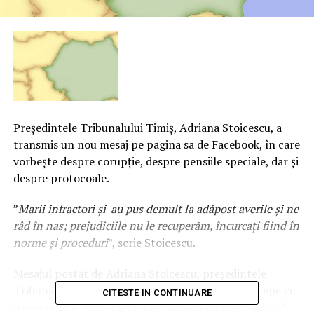
Preşedintele Tribunalului Timiş, Adriana Stoicescu, a
transmis un nou mesaj pe pagina sa de Facebook, în care
vorbeşte despre corupţie, despre pensiile speciale, dar şi
despre protocoale.
”
Marii infractori şi-au pus demult la adăpost averile şi ne
râd în nas; prejudiciile nu le recuperăm, încurcaţi fiind în
norme şi proceduri
”, scrie Stoicescu.
Mesajul postat de Adriana Stoicescu, preşedintele
Tribunalului Timiş, pe pagina sa de Facebook, începe cu
CITESTE IN CONTINUARE
o descriere a ”
românului mare amator de lupte drepte
”,