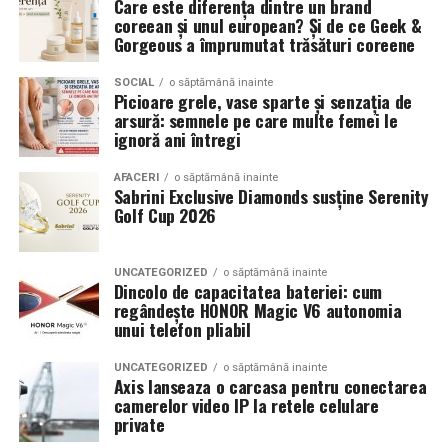
Care este diferența dintre un brand
deosebită pentru participanți.
coreean și unul european? Și de ce Geek &
Anvelopele ca element vizual la show-uri auto
Gorgeous a împrumutat trăsături coreene
La evenimentele auto din Cluj, anvelopele nu sunt doar
SOCIAL
o săptămână inainte
Picioare grele, vase sparte și senzația de
componente functionale, ci si elemente vizuale. Publicul
arsură: semnele pe care multe femei le
si fotografii surprind adesea detalii precum modul in
ignoră ani întregi
care roata umple aripa, distanta fata de caroserie si
aspectul general al ansamblului roata-janta.
AFACERI
o săptămână inainte
Sabrini Exclusive Diamonds susține Serenity
Golf Cup 2026
Anvelopele curate, cu dimensiuni corecte si uzura
uniforma, contribuie la imaginea profesionala a unei
masini de show. In multe cazuri, acestea completeaza
UNCATEGORIZED
o săptămână inainte
Dincolo de capacitatea bateriei: cum
jantele si intaresc conceptul ales de proprietar, fie ca
regândește HONOR Magic V6 autonomia
vorbim despre un stil elegant, sportiv sau minimalist.
unui telefon pliabil
Echilibrul dintre estetica si utilizare reala
UNCATEGORIZED
o săptămână inainte
Axis lanseaza o carcasa pentru conectarea
camerelor video IP la retele celulare
Un aspect specific evenimentelor auto din Cluj este
private
prezenta multor masini care nu sunt doar proiecte de