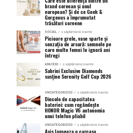
Care este diferența dintre un
brand coreean și unul
european? Și de ce Geek &
Gorgeous a împrumutat
trăsături coreene
SOCIAL
o săptămână inainte
Picioare grele, vase sparte și
senzația de arsură: semnele pe
care multe femei le ignoră ani
întregi
AFACERI
o săptămână inainte
Sabrini Exclusive Diamonds
susține Serenity Golf Cup 2026
UNCATEGORIZED
o săptămână inainte
Dincolo de capacitatea
bateriei: cum regândește
HONOR Magic V6 autonomia
unui telefon pliabil
UNCATEGORIZED
o săptămână inainte
Axis lanseaza o carcasa