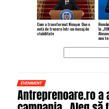
Cum a transformat Nicușor Dan o
Români
notă de trecere într-un mesaj de
în „JUN
stabilitate
Alexan
nou te
EVENIMENT
Antreprenoare.ro a 
campania „Aleg să fi