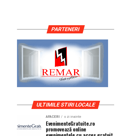
PARTENERI
ULTIMILE STIRI LOCALE
AFACERI
o zi inainte
EvenimenteGratuite.ro
promovează online
evenimentele cu acces gratuit