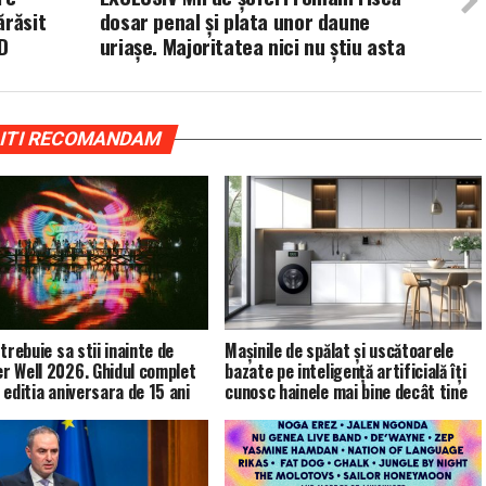
ărăsit
dosar penal și plata unor daune
D
uriașe. Majoritatea nici nu știu asta
ITI RECOMANDAM
trebuie sa stii inainte de
Mașinile de spălat și uscătoarele
 Well 2026. Ghidul complet
bazate pe inteligență artificială îți
 editia aniversara de 15 ani
cunosc hainele mai bine decât tine