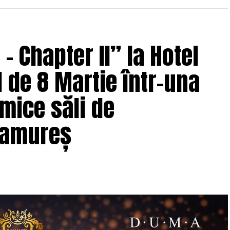
re fotografia comercială și de brand personal. Deni
nia și lucrează în fotografia de eveniment și
 Chapter II” la Hotel
 de 8 Martie într-una
i
Antreprenoare.ro,
a pus aceeași întrebare de mai
ți în această comunitate: de ce atât de multe femei
mice săli de
c din conversațiile publice relevante pentru
ramureș
i, mai degrabă lipsa de permisiune față de sine și
iectul
, din dorința fondatoarei de a crea un
ontext personal dificil, ca răspuns la întrebări
ic și a ajuns astăzi una dintre cele mai mari
ia, cu prezență fizică în mai multe orașe, inclusiv