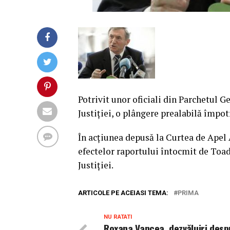
Potrivit unor oficiali din Parchetul G
Justiţiei, o plângere prealabilă împo
În acţiunea depusă la Curtea de Apel 
efectelor raportului întocmit de Toade
Justiţiei.
ARTICOLE PE ACEIASI TEMA:
PRIMA
NU RATATI
Roxana Vancea, dezvăluiri desp