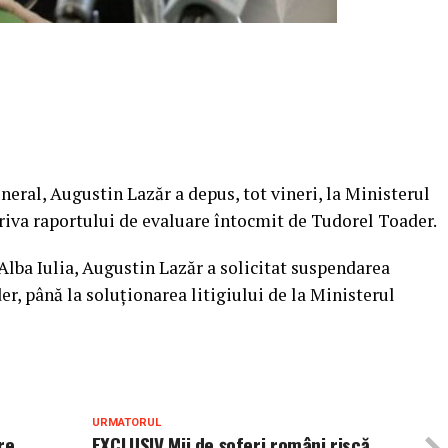
eneral, Augustin Lazăr a depus, tot vineri, la Ministerul
triva raportului de evaluare întocmit de Tudorel Toader.
Alba Iulia, Augustin Lazăr a solicitat suspendarea
r, până la soluţionarea litigiului de la Ministerul
URMATORUL
re
EXCLUSIV Mii de șoferi români riscă