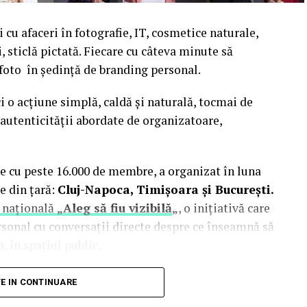
cu afaceri în fotografie, IT, cosmetice naturale,
i, sticlă pictată. Fiecare cu câteva minute să
 foto în ședință de branding personal.
i o acțiune simplă, caldă și naturală, tocmai de
autenticității abordate de organizatoare,
e cu peste 16.000 de membre, a organizat în luna
e din țară:
Cluj-Napoca, Timișoara și București.
 națională
„Aleg să fiu vizibilă
„
, o inițiativă care
rsonal cu conversații directe despre ce înseamnă să
, în spațiul public.
inute de doi fotografi profesioniști:
Valentina
TE IN CONTINUARE
Studio). Valentina a venit cu 18 ani de carieră în