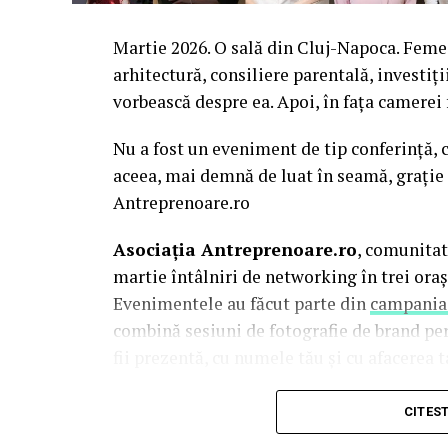
Martie 2026. O sală din Cluj-Napoca. Femei 
arhitectură, consiliere parentală, investiți
vorbească despre ea. Apoi, în fața camerei
Nu a fost un eveniment de tip conferință, c
aceea, mai demnă de luat în seamă, grație 
Antreprenoare.ro
Asociația Antreprenoare.ro
, comunitat
martie întâlniri de networking în trei oraș
Evenimentele au făcut parte din
campania
combină sesiuni de fotografie de brand pe
fii prezentă, cu numele tău și cu afacerea ta
La Cluj-Napoca, sesiunile foto au fost susț
CITES
Mihalache
(lightsun.ro) și
Deni Sîrb
(DA 