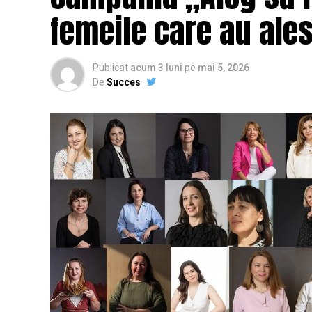
femeile care au ales
Publicat
acum 3 luni
pe
mai 5, 2026
De
Succes