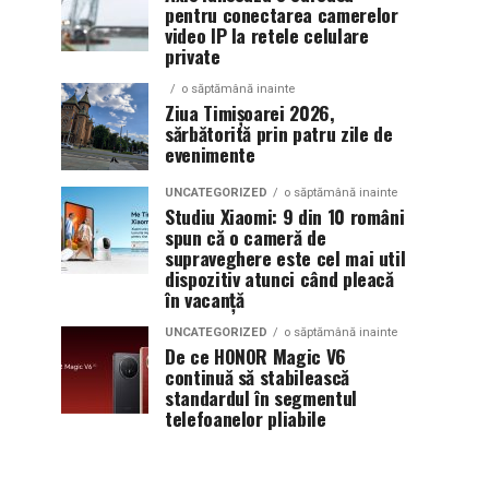
pentru conectarea camerelor
video IP la retele celulare
private
o săptămână inainte
Ziua Timișoarei 2026,
sărbătorită prin patru zile de
evenimente
UNCATEGORIZED
o săptămână inainte
Studiu Xiaomi: 9 din 10 români
spun că o cameră de
supraveghere este cel mai util
dispozitiv atunci când pleacă
în vacanță
UNCATEGORIZED
o săptămână inainte
De ce HONOR Magic V6
continuă să stabilească
standardul în segmentul
telefoanelor pliabile