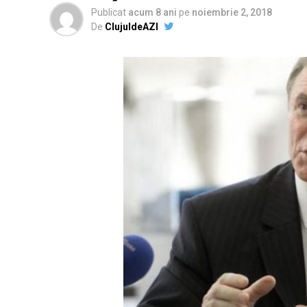
Publicat
acum 8 ani
pe
noiembrie 2, 2018
De
ClujuldeAZI