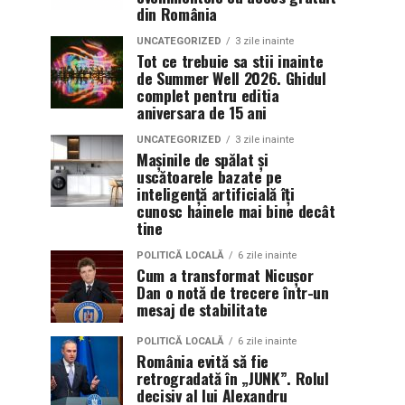
din România
UNCATEGORIZED
3 zile inainte
Tot ce trebuie sa stii inainte
de Summer Well 2026. Ghidul
complet pentru editia
aniversara de 15 ani
UNCATEGORIZED
3 zile inainte
Mașinile de spălat și
uscătoarele bazate pe
inteligență artificială îți
cunosc hainele mai bine decât
tine
POLITICĂ LOCALĂ
6 zile inainte
Cum a transformat Nicușor
Dan o notă de trecere într-un
mesaj de stabilitate
POLITICĂ LOCALĂ
6 zile inainte
România evită să fie
retrogradată în „JUNK”. Rolul
decisiv al lui Alexandru