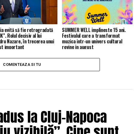
a evită să fie retrogradată
SUMMER WELL implineste 15 ani.
K”. Rolul decisiv al lui
Festivalul care a transformat
dru Nazare, în trecerea unui
muzica intr-un univers cultural
st important
revine in august
COMENTEAZA SI TU
adus la Cluj-Napoca
u vizibilă”. Cine sunt