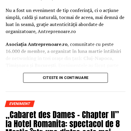
Nu a fost un eveniment de tip conferință, ci o acțiune
simplă, caldă și naturală, tocmai de aceea, mai demnă de
luat în seamă, grație autenticității abordate de
organizatoare, Antreprenoare.ro
Asociația Antreprenoare.ro
, comunitate cu peste
16.000 de membre, a organizat în luna martie întâlniri
de networking în trei orașe din țară:
Cluj-Napoca,
Timișoara și București.
Evenimentele au făcut parte
din
campania națională
„Aleg să fiu vizibilă
„
, o
CITESTE IN CONTINUARE
inițiativă care combină sesiuni de fotografie de brand
personal cu conversații directe despre ce înseamnă să fii
prezentă, cu numele tău și cu afacerea ta, în spațiul
public.
EVENIMENT
„Cabaret des Dames – Chapter II”
La Cluj-Napoca, sesiunile foto au fost susținute de doi
fotografi profesioniști:
Valentina Mihalache
la Hotel Romanita: spectacol de 8
(lightsun.ro) și
Deni Sîrb
(DA Studio). Valentina a venit