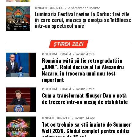
cat si trasee montane sau colinare. O masina pregatita
UNCATEGORIZED
o săptămână inainte
de show trebuie sa ajunga la eveniment in siguranta si
Luminaria Festival revine la Corbu: trei zile
fara probleme, indiferent de conditiile de drum.
în care cerul, muzica și emoția se întâlnesc
într-un spectacol unic
Din acest motiv, tipul de anvelopa ales devine extrem de
important. Anvelopele care ofera aderenta constanta,
ȘTIREA ZILEI
stabilitate si un aspect echilibrat sunt preferate de cei
care nu doresc sa transforme masina intr-un obiect
POLITICĂ LOCALĂ
acum 4 zile
România evită să fie retrogradată în
static. In acest sens, alegerea unor
anvelope all season
„JUNK”. Rolul decisiv al lui Alexandru
175 65 r14
poate fi potrivita pentru multe proiecte
Nazare, în trecerea unui nou test
prezente la evenimentele locale, in special pentru
important
masinile compacte sau clasice.
POLITICĂ LOCALĂ
acum 3 zile
Cum a transformat Nicușor Dan o notă
Pozitia masinii si rolul anvelopelor
de trecere într-un mesaj de stabilitate
La un show auto, pozitia masinii este analizata atent.
Cat de jos sta masina, cum se aliniaza roata cu aripa si ce
UNCATEGORIZED
acum 14 ore
Tot ce trebuie sa stii inainte de Summer
impact vizual are ansamblul sunt detalii care pot face
Well 2026. Ghidul complet pentru editia
diferenta intre un proiect obisnuit si unul remarcabil.