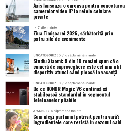
Axis lanseaza o carcasa pentru conectarea
camerelor video IP la retele celulare
Un aspect specific evenimentelor auto din Cluj este
private
prezenta multor masini care nu sunt doar proiecte de
show, ci si vehicule utilizate zilnic. Proprietarii acestora
7 zile inainte
cauta solutii care sa le permita sa participe la
Ziua Timișoarei 2026, sărbătorită prin
patru zile de evenimente
evenimente fara a sacrifica complet confortul sau
siguranta pe drumurile publice.
UNCATEGORIZED
o săptămână inainte
In acest context, anvelopele alese trebuie sa ofere un
Studiu Xiaomi: 9 din 10 români spun că o
echilibru intre aspect si functionalitate. Multi pasionati
cameră de supraveghere este cel mai util
dispozitiv atunci când pleacă în vacanță
opteaza pentru anvelope care arata bine la show, dar
care pot fi folosite si in conditii reale de trafic,
UNCATEGORIZED
o săptămână inainte
indiferent de vreme sau sezon.
De ce HONOR Magic V6 continuă să
stabilească standardul în segmentul
telefoanelor pliabile
De ce conteaza tipul de anvelopa la evenimentele din
Cluj
AFACERI
o săptămână inainte
Cum alegi parfumul potrivit pentru vară?
Clujul este un oras in care vremea poate fi imprevizibila,
Ingredientele care rezistă în sezonul cald
iar drumurile din imprejurimi includ atat zone urbane,