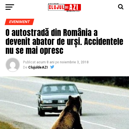
EVENIMENT
O autostradă din România a
devenit abator de urși. Accidentele
nu se mai opresc
Publicat
acum 8 ani
pe
noiembrie 3, 2018
De
ClujuldeAZI