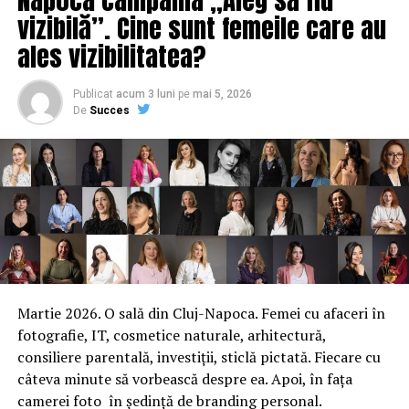
vizibilă”. Cine sunt femeile care au
URMATORUL
Surpriză de la Google. Ce a decis gigantul să facă cu
ales vizibilitatea?
motorul de căutare
NU RATATI
Publicat
acum 3 luni
pe
mai 5, 2026
Din ce județe provin românii cu cele mai mari probleme
De
Succes
la bănci. Statisticile contrazic toate miturile
Martie 2026. O sală din Cluj-Napoca. Femei cu afaceri în
fotografie, IT, cosmetice naturale, arhitectură,
consiliere parentală, investiții, sticlă pictată. Fiecare cu
câteva minute să vorbească despre ea. Apoi, în fața
camerei foto în ședință de branding personal.