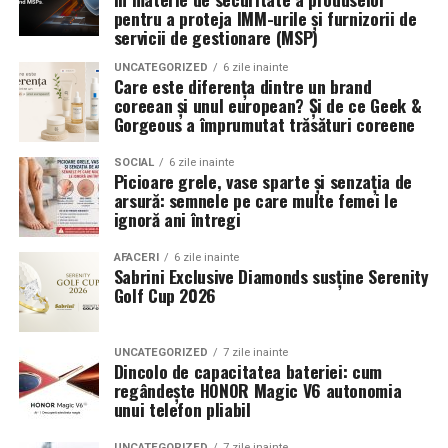
Romanita Events continuă astfel să fie o gazdă
in care masina sta pe roti. O alegere inspirata poate
pentru a proteja IMM-urile și furnizorii de
importantă a momentelor speciale din Maramureș,
accentua liniile caroseriei si poate oferi un look
servicii de gestionare (MSP)
combinând experiența organizatorică cu capacitatea de
echilibrat, in timp ce o alegere gresita poate strica
UNCATEGORIZED
6 zile inainte
a transforma fiecare eveniment într-o amintire
proportiile, chiar daca restul masinii este bine realizat.
Care este diferența dintre un brand
deosebită pentru participanți.
coreean și unul european? Și de ce Geek &
Anvelopele ca element vizual la show-uri auto
Gorgeous a împrumutat trăsături coreene
La evenimentele auto din Cluj, anvelopele nu sunt doar
SOCIAL
6 zile inainte
Picioare grele, vase sparte și senzația de
componente functionale, ci si elemente vizuale. Publicul
arsură: semnele pe care multe femei le
si fotografii surprind adesea detalii precum modul in
ignoră ani întregi
care roata umple aripa, distanta fata de caroserie si
aspectul general al ansamblului roata-janta.
AFACERI
6 zile inainte
Sabrini Exclusive Diamonds susține Serenity
Golf Cup 2026
Anvelopele curate, cu dimensiuni corecte si uzura
uniforma, contribuie la imaginea profesionala a unei
masini de show. In multe cazuri, acestea completeaza
UNCATEGORIZED
7 zile inainte
Dincolo de capacitatea bateriei: cum
jantele si intaresc conceptul ales de proprietar, fie ca
regândește HONOR Magic V6 autonomia
vorbim despre un stil elegant, sportiv sau minimalist.
unui telefon pliabil
Echilibrul dintre estetica si utilizare reala
UNCATEGORIZED
7 zile inainte