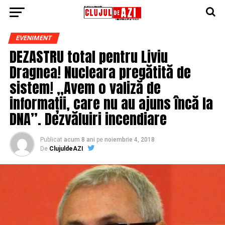
EVENIMENT
DEZASTRU total pentru Liviu
Dragnea! Nucleara pregătită de
sistem! „Avem o valiză de
informații, care nu au ajuns încă la
DNA”. Dezvăluiri incendiare
Publicat
acum 8 ani
pe
noiembrie 4, 2018
De
ClujuldeAZI