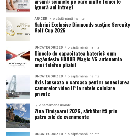
arsură: semnele pe care multe femei le
vorbim despre un stil elegant, sportiv sau minimalist.
ignoră ani întregi
Echilibrul dintre estetica si utilizare reala
AFACERI
o săptămână inainte
Sabrini Exclusive Diamonds susține Serenity
Golf Cup 2026
Un aspect specific evenimentelor auto din Cluj este
prezenta multor masini care nu sunt doar proiecte de
show, ci si vehicule utilizate zilnic. Proprietarii acestora
UNCATEGORIZED
o săptămână inainte
cauta solutii care sa le permita sa participe la
Dincolo de capacitatea bateriei: cum
regândește HONOR Magic V6 autonomia
evenimente fara a sacrifica complet confortul sau
unui telefon pliabil
siguranta pe drumurile publice.
UNCATEGORIZED
o săptămână inainte
In acest context, anvelopele alese trebuie sa ofere un
Axis lanseaza o carcasa pentru conectarea
echilibru intre aspect si functionalitate. Multi pasionati
camerelor video IP la retele celulare
private
opteaza pentru anvelope care arata bine la show, dar
care pot fi folosite si in conditii reale de trafic,
o săptămână inainte
indiferent de vreme sau sezon.
Ziua Timișoarei 2026, sărbătorită prin
patru zile de evenimente
De ce conteaza tipul de anvelopa la evenimentele din
Cluj
UNCATEGORIZED
o săptămână inainte