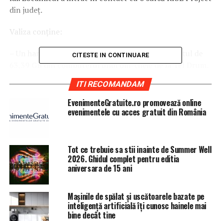
din judeţ.
Valiza conţine:
– Un hard negru în care a fost salvat tot conţinutul de
CITESTE IN CONTINUARE
63,39 GB din computerul unui om-cheie de la Tel Drum.
ITI RECOMANDAM
– Informaţie financiară: mii de facturi, contracte,
bilanţuri, devize, procuri, acte constitutive de firme-
EvenimenteGratuite.ro promovează online
fantomă, extrase de cont, ordine de plată, documente
evenimentele cu acces gratuit din România
personale ale unor interpuşi, rapoarte de audit, tabele
contabile etc.
Tot ce trebuie sa stii inainte de Summer Well
– 14.800 de foto şi video de la evenimentele companiei
2026. Ghidul complet pentru editia
cu personajele grupării şi standardul lor de viaţă,
aniversara de 15 ani
documente, selfie-uri, capturi de ecran cu discuţii –
majoritatea provenind din backup-ul mai multor
Mașinile de spălat și uscătoarele bazate pe
telefoane.
inteligență artificială îți cunosc hainele mai
bine decât tine