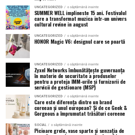
Anvelopele influenteaza direct postura masinii. Profilul,
165
UNCATEGORIZED
o săptămână inainte
latimea si aspectul flancului pot schimba complet felul
SUMMER WELL implineste 15 ani. Festivalul
care a transformat muzica intr-un univers
Romanita Events continuă astfel să fie o gazdă
in care masina sta pe roti. O alegere inspirata poate
cultural revine in august
importantă a momentelor speciale din Maramureș,
accentua liniile caroseriei si poate oferi un look
combinând experiența organizatorică cu capacitatea de
echilibrat, in timp ce o alegere gresita poate strica
UNCATEGORIZED
o săptămână inainte
a transforma fiecare eveniment într-o amintire
proportiile, chiar daca restul masinii este bine realizat.
HONOR Magic V6: designul care se poartă
deosebită pentru participanți.
Anvelopele ca element vizual la show-uri auto
UNCATEGORIZED
o săptămână inainte
La evenimentele auto din Cluj, anvelopele nu sunt doar
Zyxel Networks îmbunătățește guvernanța
componente functionale, ci si elemente vizuale. Publicul
în materie de securitate a produselor
pentru a proteja IMM-urile și furnizorii de
si fotografii surprind adesea detalii precum modul in
servicii de gestionare (MSP)
care roata umple aripa, distanta fata de caroserie si
aspectul general al ansamblului roata-janta.
UNCATEGORIZED
o săptămână inainte
Care este diferența dintre un brand
coreean și unul european? Și de ce Geek &
Anvelopele curate, cu dimensiuni corecte si uzura
Gorgeous a împrumutat trăsături coreene
uniforma, contribuie la imaginea profesionala a unei
masini de show. In multe cazuri, acestea completeaza
SOCIAL
o săptămână inainte
Picioare grele, vase sparte și senzația de
jantele si intaresc conceptul ales de proprietar, fie ca