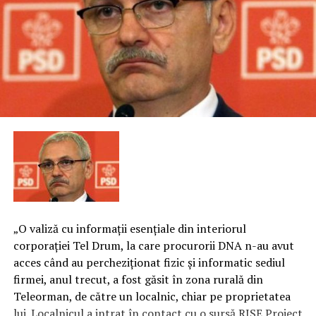
„O valiză cu informaţii esenţiale din interiorul
corporaţiei Tel Drum, la care procurorii DNA n-au avut
acces când au percheziţionat fizic şi informatic sediul
firmei, anul trecut, a fost găsit în zona rurală din
Teleorman, de către un localnic, chiar pe proprietatea
lui. Localnicul a intrat în contact cu o sursă RISE Project