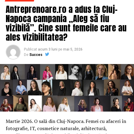
Antreprenoare.ro a adus la Cluj-
– Peste o mie de hârtii:
Napoca campania „Aleg să fiu
– Copii de pe documente personale ale familiei Dragnea
vizibilă”. Cine sunt femeile care au
ales vizibilitatea?
– Planurile detaliate ale unei proprietăţi-mamut din
Alexandria
Publicat
acum 3 luni
pe
mai 5, 2026
De
Succes
– Facturi pentru necesităţi private, achitate de Tel Drum
– Evidenţe contabile paralele structurate pe grup
– Registre de vânătoare pentru domeniile controlate de
corporaţie
– Documentele firmelor-satelit care scot bani din Tel
Drum
Martie 2026. O sală din Cluj-Napoca. Femei cu afaceri în
– Tranzacţii cu furnizori, cereri de oferte,
fotografie, IT, cosmetice naturale, arhitectură,
corespondenţe tipărite,