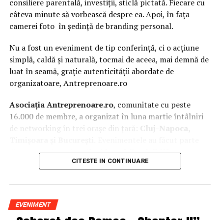
consiliere parentală, investiții, sticlă pictată. Fiecare cu
câteva minute să vorbească despre ea. Apoi, în fața
– Desfăşurătoare bancare ale mai multor companii
camerei foto în ședință de branding personal.
– Bilete de avion, pliante din excursii, rezervări, chitanţe
Nu a fost un eveniment de tip conferință, ci o acțiune
de hotel
simplă, caldă și naturală, tocmai de aceea, mai demnă de
luat în seamă, grație autenticității abordate de
– Notiţe scrise de mână cu cheltuieli urgente şi socoteli”,
organizatoare, Antreprenoare.ro
scriu jurnaliştii RISE pe Facebook, anunţând o
prezentare detaliată a documentelor.
Asociația Antreprenoare.ro
, comunitate cu peste
16.000 de membre, a organizat în luna martie întâlniri
ARTICOLE PE ACEIASI TEMA:
PRIMA
de networking în trei orașe din țară:
Cluj-Napoca,
Timișoara și București.
Evenimentele au făcut parte
URMATORUL
Milioane de români vor fi afectați! Vreți CREDITE la
din
campania națională
„Aleg să fiu vizibilă
„
, o
bănci? BNR schimbă regulamentul în două luni! Iată noile
CITESTE IN CONTINUARE
inițiativă care combină sesiuni de fotografie de brand
condiții
personal cu conversații directe despre ce înseamnă să fii
prezentă, cu numele tău și cu afacerea ta, în spațiul
NU RATATI
O vedetă TV a devenit ambasador
public.
EVENIMENT