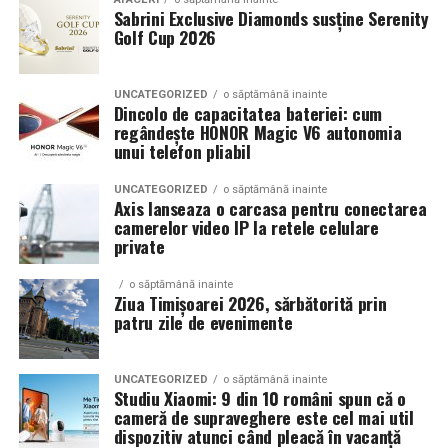
Sabrini Exclusive Diamonds susține Serenity
Golf Cup 2026
Un aspect specific evenimentelor auto din Cluj este
prezenta multor masini care nu sunt doar proiecte de
show, ci si vehicule utilizate zilnic. Proprietarii acestora
UNCATEGORIZED
o săptămână inainte
cauta solutii care sa le permita sa participe la
Dincolo de capacitatea bateriei: cum
regândește HONOR Magic V6 autonomia
evenimente fara a sacrifica complet confortul sau
unui telefon pliabil
siguranta pe drumurile publice.
UNCATEGORIZED
o săptămână inainte
In acest context, anvelopele alese trebuie sa ofere un
Axis lanseaza o carcasa pentru conectarea
echilibru intre aspect si functionalitate. Multi pasionati
camerelor video IP la retele celulare
private
opteaza pentru anvelope care arata bine la show, dar
care pot fi folosite si in conditii reale de trafic,
o săptămână inainte
indiferent de vreme sau sezon.
Ziua Timișoarei 2026, sărbătorită prin
patru zile de evenimente
De ce conteaza tipul de anvelopa la evenimentele din
Cluj
UNCATEGORIZED
o săptămână inainte
Studiu Xiaomi: 9 din 10 români spun că o
Clujul este un oras in care vremea poate fi imprevizibila,
cameră de supraveghere este cel mai util
iar drumurile din imprejurimi includ atat zone urbane,
dispozitiv atunci când pleacă în vacanță