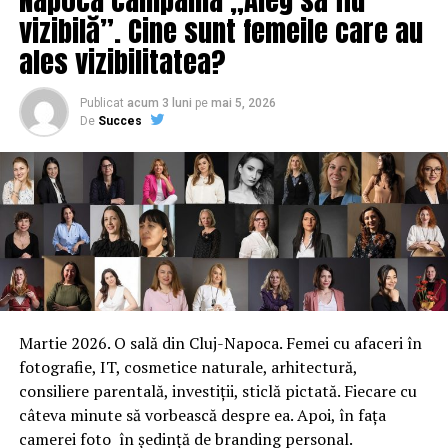
vizibilă”. Cine sunt femeile care au
ales vizibilitatea?
Publicat
acum 3 luni
pe
mai 5, 2026
De
Succes
Martie 2026. O sală din Cluj-Napoca. Femei cu afaceri în
fotografie, IT, cosmetice naturale, arhitectură,
consiliere parentală, investiții, sticlă pictată. Fiecare cu
câteva minute să vorbească despre ea. Apoi, în fața
camerei foto în ședință de branding personal.