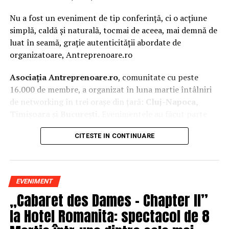
Nu a fost un eveniment de tip conferință, ci o acțiune
simplă, caldă și naturală, tocmai de aceea, mai demnă de
luat în seamă, grație autenticității abordate de
organizatoare, Antreprenoare.ro
Asociația Antreprenoare.ro
, comunitate cu peste
16.000 de membre, a organizat în luna martie întâlniri
de networking în trei orașe din țară:
Cluj-Napoca,
Timișoara și București.
Evenimentele au făcut parte
din
campania națională
„Aleg să fiu vizibilă
„
, o
CITESTE IN CONTINUARE
inițiativă care combină sesiuni de fotografie de brand
personal cu conversații directe despre ce înseamnă să fii
prezentă, cu numele tău și cu afacerea ta, în spațiul
public.
EVENIMENT
„Cabaret des Dames – Chapter II”
La Cluj-Napoca, sesiunile foto au fost susținute de doi
fotografi profesioniști:
Valentina Mihalache
la Hotel Romanita: spectacol de 8
(lightsun.ro) și
Deni Sîrb
(DA Studio). Valentina a venit