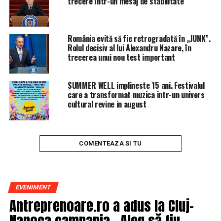
trecere într-un mesaj de stabilitate
NU RATATI
Încă un atac al lui Dacian Cioloș: PNL a intrat în vizor
România evită să fie retrogradată în „JUNK”.
Rolul decisiv al lui Alexandru Nazare, în
trecerea unui nou test important
SUMMER WELL implineste 15 ani. Festivalul
care a transformat muzica intr-un univers
cultural revine in august
COMENTEAZA SI TU
EVENIMENT
Antreprenoare.ro a adus la Cluj-
Napoca campania „Aleg să fiu