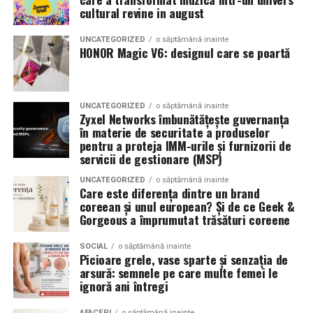
Romanita Events continuă astfel să fie o gazdă
in care masina sta pe roti. O alegere inspirata poate
cultural revine in august
importantă a momentelor speciale din Maramureș,
accentua liniile caroseriei si poate oferi un look
combinând experiența organizatorică cu capacitatea de
echilibrat, in timp ce o alegere gresita poate strica
UNCATEGORIZED
o săptămână inainte
a transforma fiecare eveniment într-o amintire
proportiile, chiar daca restul masinii este bine realizat.
HONOR Magic V6: designul care se poartă
deosebită pentru participanți.
Anvelopele ca element vizual la show-uri auto
UNCATEGORIZED
o săptămână inainte
La evenimentele auto din Cluj, anvelopele nu sunt doar
Zyxel Networks îmbunătățește guvernanța
componente functionale, ci si elemente vizuale. Publicul
în materie de securitate a produselor
pentru a proteja IMM-urile și furnizorii de
si fotografii surprind adesea detalii precum modul in
servicii de gestionare (MSP)
care roata umple aripa, distanta fata de caroserie si
aspectul general al ansamblului roata-janta.
UNCATEGORIZED
o săptămână inainte
Care este diferența dintre un brand
coreean și unul european? Și de ce Geek &
Anvelopele curate, cu dimensiuni corecte si uzura
Gorgeous a împrumutat trăsături coreene
uniforma, contribuie la imaginea profesionala a unei
masini de show. In multe cazuri, acestea completeaza
SOCIAL
o săptămână inainte
Picioare grele, vase sparte și senzația de
jantele si intaresc conceptul ales de proprietar, fie ca
arsură: semnele pe care multe femei le
vorbim despre un stil elegant, sportiv sau minimalist.
ignoră ani întregi
Echilibrul dintre estetica si utilizare reala
AFACERI
o săptămână inainte