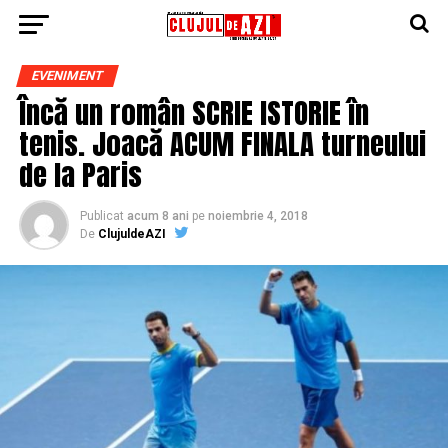
EVENIMENT
Încă un român SCRIE ISTORIE în
tenis. Joacă ACUM FINALA turneului
de la Paris
Publicat
acum 8 ani
pe
noiembrie 4, 2018
De
ClujuldeAZI