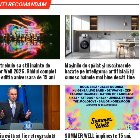
ITI RECOMANDAM
trebuie sa stii inainte de
Mașinile de spălat și uscătoarele
 Well 2026. Ghidul complet
bazate pe inteligență artificială îți
 editia aniversara de 15 ani
cunosc hainele mai bine decât tine
a evită să fie retrogradată
SUMMER WELL implineste 15 ani.