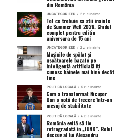
din România
UNCATEGORIZED
2 zile inainte
Tot ce trebuie sa stii inainte
de Summer Well 2026. Ghidul
complet pentru editia
aniversara de 15 ani
UNCATEGORIZED
2 zile inainte
Mașinile de spălat și
uscătoarele bazate pe
inteligență artificială îți
cunosc hainele mai bine decât
tine
POLITICĂ LOCALĂ
5 zile inainte
Cum a transformat Nicușor
Dan o notă de trecere într-un
mesaj de stabilitate
POLITICĂ LOCALĂ
6 zile inainte
România evită să fie
retrogradată în „JUNK”. Rolul
decisiv al lui Alexandru