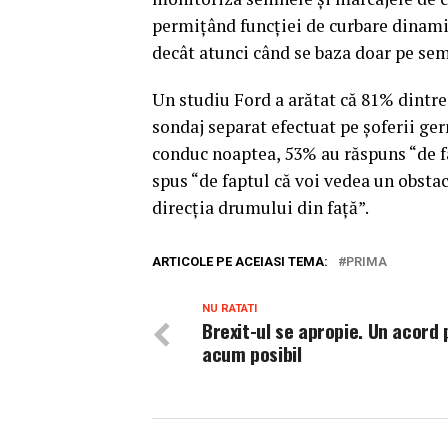
permiţând funcţiei de curbare dinami
decât atunci când se baza doar pe sem
Un studiu Ford a arătat că 81% dintre 
sondaj separat efectuat pe şoferii ger
conduc noaptea, 53% au răspuns “de fa
spus “de faptul că voi vedea un obstac
direcţia drumului din faţă”.
ARTICOLE PE ACEIASI TEMA:
PRIMA
NU RATATI
Brexit-ul se apropie. Un acord 
acum posibil