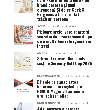
Care este diferența dintre un
brand coreean și unul
european? Și de ce Geek &
Gorgeous a împrumutat
trăsături coreene
SOCIAL
o săptămână inainte
Picioare grele, vase sparte și
senzația de arsură: semnele pe
care multe femei le ignoră ani
întregi
AFACERI
o săptămână inainte
Sabrini Exclusive Diamonds
susține Serenity Golf Cup 2026
UNCATEGORIZED
o săptămână inainte
Dincolo de capacitatea
bateriei: cum regândește
HONOR Magic V6 autonomia
unui telefon pliabil
UNCATEGORIZED
o săptămână inainte
Axis lanseaza o carcasa