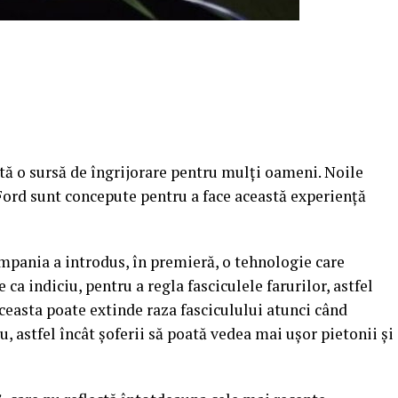
ă o sursă de îngrijorare pentru mulţi oameni. Noile
Ford sunt concepute pentru a face această experienţă
mpania a introdus, în premieră, o tehnologie care
ca indiciu, pentru a regla fasciculele farurilor, astfel
easta poate extinde raza fasciculului atunci când
, astfel încât şoferii să poată vedea mai uşor pietonii şi