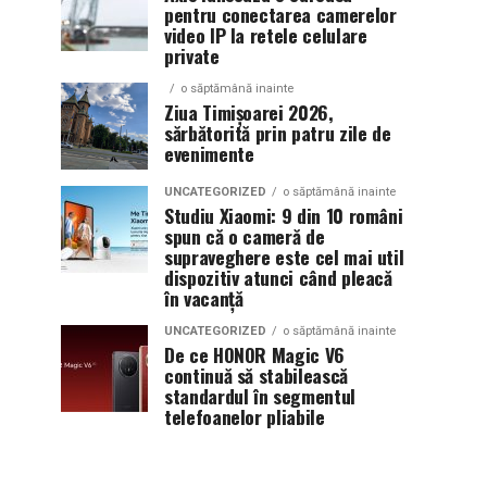
pentru conectarea camerelor
video IP la retele celulare
private
o săptămână inainte
Ziua Timișoarei 2026,
sărbătorită prin patru zile de
evenimente
UNCATEGORIZED
o săptămână inainte
Studiu Xiaomi: 9 din 10 români
spun că o cameră de
supraveghere este cel mai util
dispozitiv atunci când pleacă
în vacanță
UNCATEGORIZED
o săptămână inainte
De ce HONOR Magic V6
continuă să stabilească
standardul în segmentul
telefoanelor pliabile