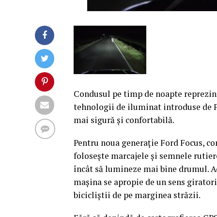
Condusul pe timp de noapte reprezint
tehnologii de iluminat introduse de 
mai sigură şi confortabilă.
Pentru noua generaţie Ford Focus, co
foloseşte marcajele şi semnele rutiere 
încât să lumineze mai bine drumul.
Ac
maşina se apropie de un sens giratoriu
bicicliştii de pe marginea străzii.