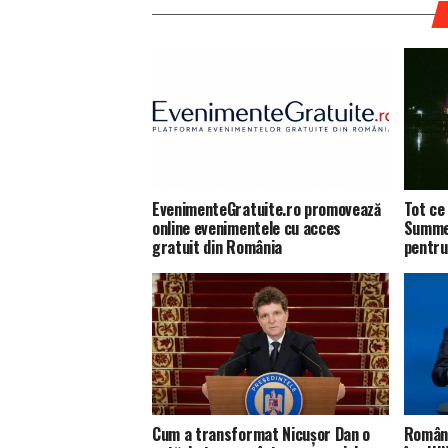
EvenimenteGratuite.ro promovează
Tot ce 
online evenimentele cu acces
Summer
gratuit din România
pentru
Cum a transformat Nicușor Dan o
Români