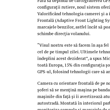
Fără să depindă de cartografierea GPS
configuraţii rutiere, noul sistem ofe
Valorificând tehnologia camerei şi a
Frontală (Adaptive Front Lighting S
marcajele benzilor, astfel încât să poa
schimbe direcţia volanului.
“Visul nostru este să facem în aşa fel 
cel de pe timpul zilei. Ultimele tehn
îndeplini acest deziderat”, a spus Mic
toată Europa, 15% din configuraţia şos
GPS-ul, folosind tehnologii care să a
Camera cu orientare frontală de pe no
şoferi să se menţină maşina pe banda d
maşinile din faţă şi îi avertizează at
autostradă. Montată în interiorul par
monitoriza semnele şi marcajele de cir