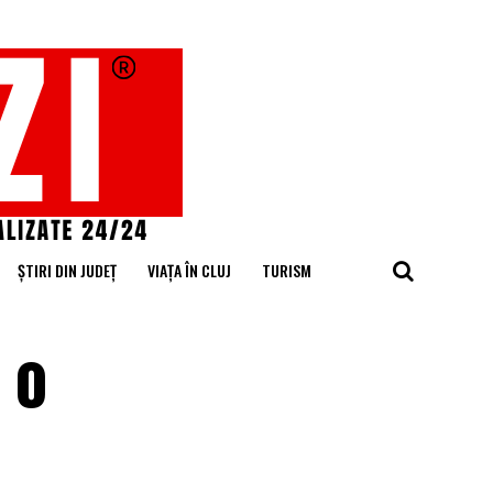
ȘTIRI DIN JUDEȚ
VIAȚA ÎN CLUJ
TURISM
 o