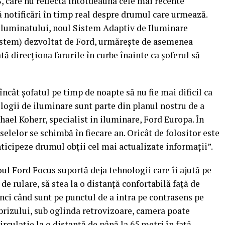
, care nu reflectă întotdeauna cele mai recente
ră notificări în timp real despre drumul care urmează.
 iluminatului, noul Sistem Adaptiv de Iluminare
ystem) dezvoltat de Ford, urmăreşte de asemenea
tă direcţiona farurile în curbe înainte ca şoferul să
încât şofatul pe timp de noapte să nu fie mai dificil ca
ologii de iluminare sunt parte din planul nostru de a
hael Koherr, specialist in iluminare, Ford Europa. În
elelor se schimbă în fiecare an. Oricât de folositor este
nticipeze drumul obţii cel mai actualizate informaţii”.
ul Ford Focus suportă deja tehnologii care îi ajută pe
e rulare, să stea la o distanţă confortabilă faţă de
unci când sunt pe punctul de a intra pe contrasens pe
brizului, sub oglinda retrovizoare, camera poate
culaţie la o distanţă de până la 65 metri în faţă,