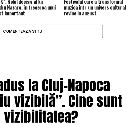
K”. Rolul decisiv al lui
Festivalul care a transformat
dru Nazare, în trecerea unui
muzica intr-un univers cultural
st important
revine in august
COMENTEAZA SI TU
adus la Cluj-Napoca
u vizibilă”. Cine sunt
 vizibilitatea?