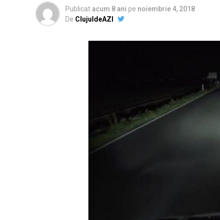
Publicat
acum 8 ani
pe
noiembrie 4, 2018
De
ClujuldeAZI