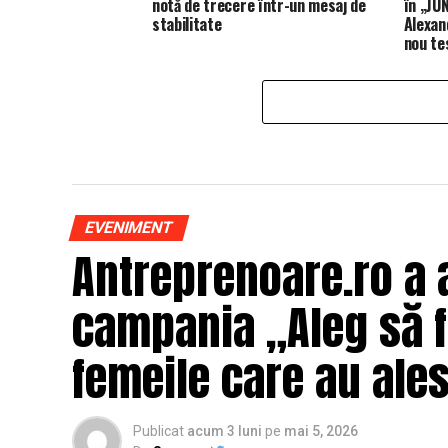
notă de trecere într-un mesaj de
în „JUN
stabilitate
Alexan
nou te
EVENIMENT
Antreprenoare.ro a 
campania „Aleg să fi
femeile care au ales
Publicat
acum 3 luni
pe
mai 5, 2026