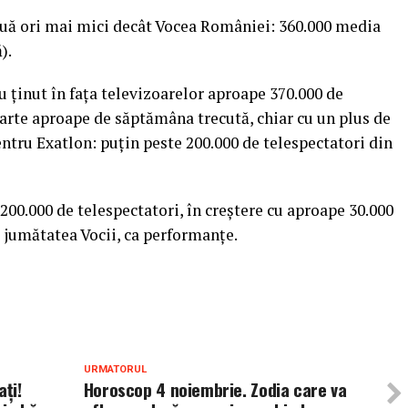
 două ori mai mici decât Vocea României: 360.000 media
).
 ţinut în faţa televizoarelor aproape 370.000 de
foarte aproape de săptămâna trecută, chiar cu un plus de
entru Exatlon: puţin peste 200.000 de telespectatori din
200.000 de telespectatori, în creştere cu aproape 30.000
a jumătatea Vocii, ca performanţe.
URMATORUL
ați!
Horoscop 4 noiembrie. Zodia care va