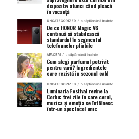
dispozitiv atunci când pleacă
în vacanță
UNCATEGORIZED
o săptămână inainte
De ce HONOR Magic V6
continuă să stabilească
standardul în segmentul
telefoanelor pliabile
AFACERI
o săptămână inainte
Cum alegi parfumul potrivit
pentru vară? Ingredientele
care rezistă în sezonul cald
UNCATEGORIZED
o săptămână inainte
Luminaria Festival revine la
Corbu: trei zile în care cerul,
muzica și emoția se întâlnesc
într-un spectacol unic