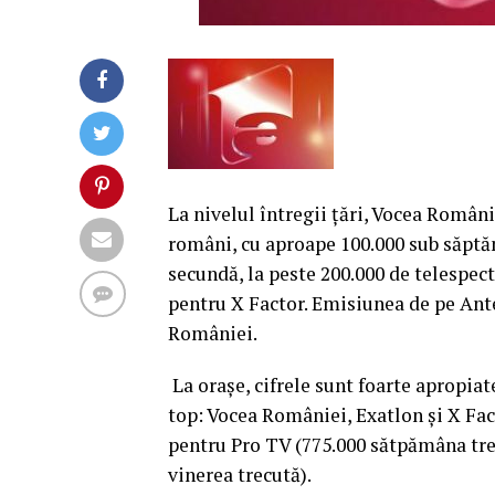
La nivelul întregii ţări, Vocea Români
români, cu aproape 100.000 sub săptăm
secundă, la peste 200.000 de telespect
pentru X Factor. Emisiunea de pe Ante
României.
La oraşe, cifrele sunt foarte apropia
top: Vocea României, Exatlon şi X Fac
pentru Pro TV (775.000 sătpămâna tre
vinerea trecută).