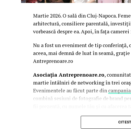
Martie 2026. O sală din Cluj-Napoca. Femei 
arhitectură, consiliere parentală, investiți
vorbească despre ea. Apoi, în fața camerei
Nu a fost un eveniment de tip conferință, c
aceea, mai demnă de luat în seamă, grație 
Antreprenoare.ro
Asociația Antreprenoare.ro
, comunitat
martie întâlniri de networking în trei oraș
Evenimentele au făcut parte din
campania
combină sesiuni de fotografie de brand pe
fii prezentă, cu numele tău și cu afacerea ta
La Cluj-Napoca, sesiunile foto au fost susț
CITES
Mihalache
(lightsun.ro) și
Deni Sîrb
(DA 