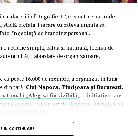
cu afaceri în fotografie, IT, cosmetice naturale,
i, sticlă pictată. Fiecare cu câteva minute să
 foto în ședință de branding personal.
i o acțiune simplă, caldă și naturală, tocmai de
autenticității abordate de organizatoare,
e cu peste 16.000 de membre, a organizat în luna
e din țară:
Cluj-Napoca, Timișoara și București.
 națională
„Aleg să fiu vizibilă
„
, o inițiativă care
rsonal cu conversații directe despre ce înseamnă să
, în spațiul public.
inute de doi fotografi profesioniști:
Valentina
TE IN CONTINUARE
Studio). Valentina a venit cu 18 ani de carieră în