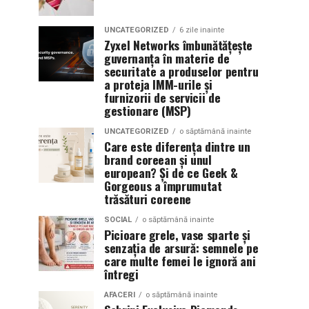
UNCATEGORIZED
6 zile inainte
Zyxel Networks îmbunătățește
guvernanța în materie de
securitate a produselor pentru
a proteja IMM-urile și
furnizorii de servicii de
gestionare (MSP)
UNCATEGORIZED
o săptămână inainte
Care este diferența dintre un
brand coreean și unul
european? Și de ce Geek &
Gorgeous a împrumutat
trăsături coreene
SOCIAL
o săptămână inainte
Picioare grele, vase sparte și
senzația de arsură: semnele pe
care multe femei le ignoră ani
întregi
AFACERI
o săptămână inainte