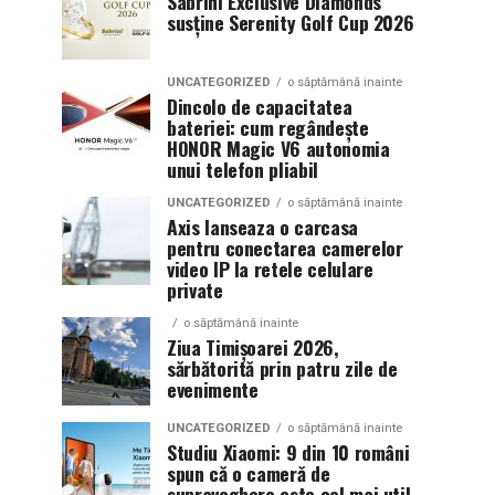
Sabrini Exclusive Diamonds
susține Serenity Golf Cup 2026
UNCATEGORIZED
o săptămână inainte
Dincolo de capacitatea
bateriei: cum regândește
HONOR Magic V6 autonomia
unui telefon pliabil
UNCATEGORIZED
o săptămână inainte
Axis lanseaza o carcasa
pentru conectarea camerelor
video IP la retele celulare
private
o săptămână inainte
Ziua Timișoarei 2026,
sărbătorită prin patru zile de
evenimente
UNCATEGORIZED
o săptămână inainte
Studiu Xiaomi: 9 din 10 români
spun că o cameră de
supraveghere este cel mai util