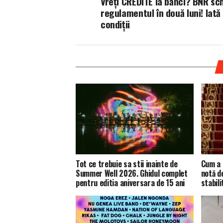
Vreți CREDITE la bănci? BNR sc
regulamentul în două luni! Iată 
condiții
Tot ce trebuie sa stii inainte de
Cum a 
Summer Well 2026. Ghidul complet
notă d
pentru editia aniversara de 15 ani
stabili