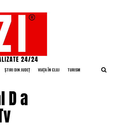
ȘTIRI DIN JUDEȚ
VIAȚA ÎN CLUJ
TURISM
l D a
Tv