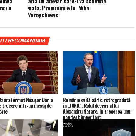
himbă
afla un adevăr care-i va schimba
noile
viața. Previziunile lui Mihai
Voropchievici
ITI RECOMANDAM
transformat Nicușor Dan o
România evită să fie retrogradată
e trecere într-un mesaj de
în „JUNK”. Rolul decisiv al lui
tate
Alexandru Nazare, în trecerea unui
nou test important