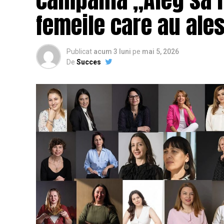
femeile care au ales
Publicat
acum 3 luni
pe
mai 5, 2026
De
Succes