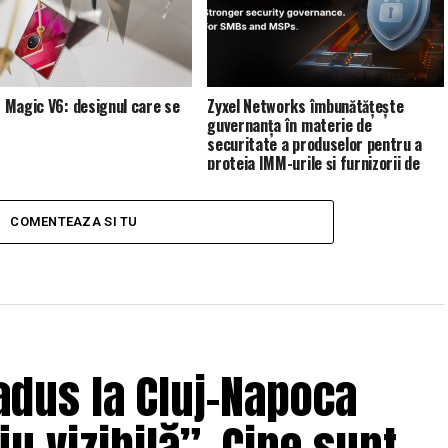
Magic V6: designul care se
Zyxel Networks îmbunătățește
guvernanța în materie de
securitate a produselor pentru a
proteja IMM-urile și furnizorii de
servicii de gestionare (MSP)
COMENTEAZA SI TU
adus la Cluj-Napoca
u vizibilă”. Cine sunt