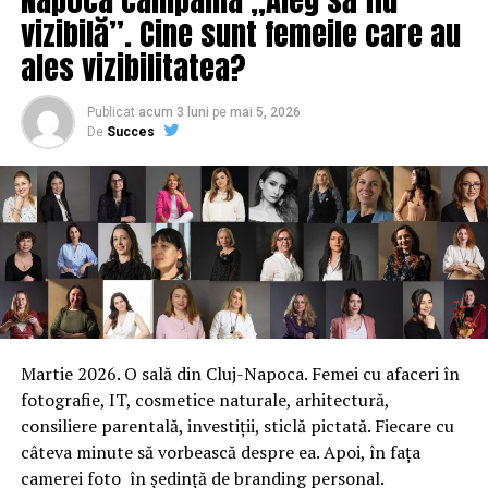
Liviu Dragnea face dezvăluiri neașteptate: Ce spune
vizibilă”. Cine sunt femeile care au
despre membrii exclusi
ales vizibilitatea?
NU RATATI
Ședință Cex. Motivul pentru care Firea este încă în PSD.
Dragnea dă explicații
Publicat
acum 3 luni
pe
mai 5, 2026
De
Succes
Martie 2026. O sală din Cluj-Napoca. Femei cu afaceri în
fotografie, IT, cosmetice naturale, arhitectură,
consiliere parentală, investiții, sticlă pictată. Fiecare cu
câteva minute să vorbească despre ea. Apoi, în fața
camerei foto în ședință de branding personal.