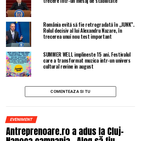
trecere într-un mesaj de stabilitate
lunii octombrie de la Guvern) se va termina structura de
rezistenţă a «catedralei la roşu», ferestrele şi uşile
montate, acoperişul (inclusiv învelitoarea din cupru),
România evită să fie retrogradată în „JUNK”.
crucile, subsolurile adiacente din vest, spaţiul liturgic
Rolul decisiv al lui Alexandru Nazare, în
trecerea unui nou test important
exterior şi dependinţele asimilate’, au mai precizat
oficialii Patriarhiei.
SUMMER WELL implineste 15 ani. Festivalul
Urmează lucrările de finisare, al căror cost nu poate fi
care a transformat muzica intr-un univers
estimat deocamdată şi slujba de sfinţire a altarului.
cultural revine in august
Slujba de târnosire este prevăzută să aibă loc pe 25
noiembrie, când va fi sfinţit Altarul Catedralei, în
prezenţa Patriarhului Ecumenic Bartolomeu I al
COMENTEAZA SI TU
Constantinopolului.
EVENIMENT
ARTICOLE PE ACEIASI TEMA:
Antreprenoare.ro a adus la Cluj-
PRIMA
Napoca campania „Aleg să fiu
URMATORUL