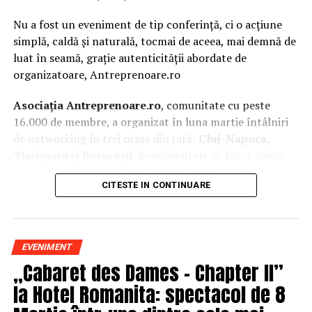
Nu a fost un eveniment de tip conferință, ci o acțiune
simplă, caldă și naturală, tocmai de aceea, mai demnă de
luat în seamă, grație autenticității abordate de
organizatoare, Antreprenoare.ro
Asociația Antreprenoare.ro
, comunitate cu peste
16.000 de membre, a organizat în luna martie întâlniri
de networking în trei orașe din țară:
Cluj-Napoca,
Timișoara și București.
Evenimentele au făcut parte
din
campania națională
„Aleg să fiu vizibilă
„
, o
CITESTE IN CONTINUARE
inițiativă care combină sesiuni de fotografie de brand
personal cu conversații directe despre ce înseamnă să fii
prezentă, cu numele tău și cu afacerea ta, în spațiul
public.
EVENIMENT
„Cabaret des Dames – Chapter II”
La Cluj-Napoca, sesiunile foto au fost susținute de doi
fotografi profesioniști:
Valentina Mihalache
la Hotel Romanita: spectacol de 8
(lightsun.ro) și
Deni Sîrb
(DA Studio). Valentina a venit