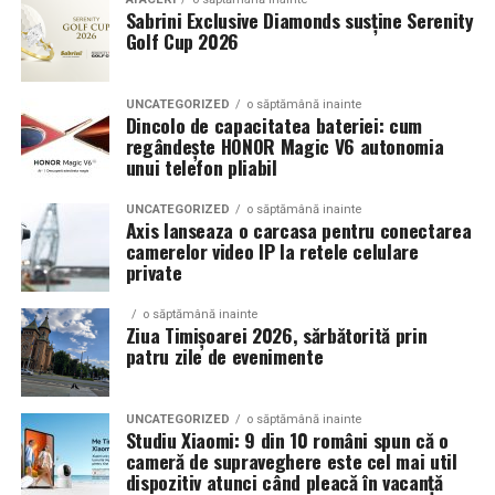
Sabrini Exclusive Diamonds susține Serenity
Golf Cup 2026
Un aspect specific evenimentelor auto din Cluj este
prezenta multor masini care nu sunt doar proiecte de
show, ci si vehicule utilizate zilnic. Proprietarii acestora
UNCATEGORIZED
o săptămână inainte
cauta solutii care sa le permita sa participe la
Dincolo de capacitatea bateriei: cum
regândește HONOR Magic V6 autonomia
evenimente fara a sacrifica complet confortul sau
unui telefon pliabil
siguranta pe drumurile publice.
UNCATEGORIZED
o săptămână inainte
In acest context, anvelopele alese trebuie sa ofere un
Axis lanseaza o carcasa pentru conectarea
echilibru intre aspect si functionalitate. Multi pasionati
camerelor video IP la retele celulare
private
opteaza pentru anvelope care arata bine la show, dar
care pot fi folosite si in conditii reale de trafic,
o săptămână inainte
indiferent de vreme sau sezon.
Ziua Timișoarei 2026, sărbătorită prin
patru zile de evenimente
De ce conteaza tipul de anvelopa la evenimentele din
Cluj
UNCATEGORIZED
o săptămână inainte
Studiu Xiaomi: 9 din 10 români spun că o
Clujul este un oras in care vremea poate fi imprevizibila,
cameră de supraveghere este cel mai util
iar drumurile din imprejurimi includ atat zone urbane,
dispozitiv atunci când pleacă în vacanță