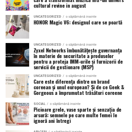
Romanita Events continuă astfel să fie o gazdă
in care masina sta pe roti. O alegere inspirata poate
cultural revine in august
importantă a momentelor speciale din Maramureș,
accentua liniile caroseriei si poate oferi un look
combinând experiența organizatorică cu capacitatea de
echilibrat, in timp ce o alegere gresita poate strica
UNCATEGORIZED
o săptămână inainte
a transforma fiecare eveniment într-o amintire
proportiile, chiar daca restul masinii este bine realizat.
HONOR Magic V6: designul care se poartă
deosebită pentru participanți.
Anvelopele ca element vizual la show-uri auto
UNCATEGORIZED
o săptămână inainte
La evenimentele auto din Cluj, anvelopele nu sunt doar
Zyxel Networks îmbunătățește guvernanța
componente functionale, ci si elemente vizuale. Publicul
în materie de securitate a produselor
pentru a proteja IMM-urile și furnizorii de
si fotografii surprind adesea detalii precum modul in
servicii de gestionare (MSP)
care roata umple aripa, distanta fata de caroserie si
aspectul general al ansamblului roata-janta.
UNCATEGORIZED
o săptămână inainte
Care este diferența dintre un brand
coreean și unul european? Și de ce Geek &
Anvelopele curate, cu dimensiuni corecte si uzura
Gorgeous a împrumutat trăsături coreene
uniforma, contribuie la imaginea profesionala a unei
masini de show. In multe cazuri, acestea completeaza
SOCIAL
o săptămână inainte
Picioare grele, vase sparte și senzația de
jantele si intaresc conceptul ales de proprietar, fie ca
arsură: semnele pe care multe femei le
vorbim despre un stil elegant, sportiv sau minimalist.
ignoră ani întregi
Echilibrul dintre estetica si utilizare reala
AFACERI
o săptămână inainte