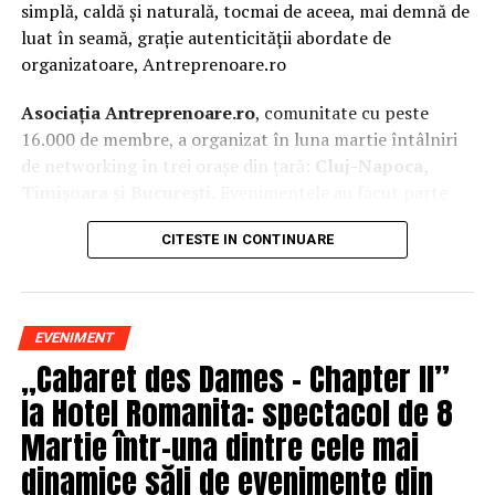
simplă, caldă și naturală, tocmai de aceea, mai demnă de
luat în seamă, grație autenticității abordate de
organizatoare, Antreprenoare.ro
Asociația Antreprenoare.ro
, comunitate cu peste
16.000 de membre, a organizat în luna martie întâlniri
de networking în trei orașe din țară:
Cluj-Napoca,
Timișoara și București.
Evenimentele au făcut parte
din
campania națională
„Aleg să fiu vizibilă
„
, o
CITESTE IN CONTINUARE
inițiativă care combină sesiuni de fotografie de brand
personal cu conversații directe despre ce înseamnă să fii
prezentă, cu numele tău și cu afacerea ta, în spațiul
public.
EVENIMENT
„Cabaret des Dames – Chapter II”
La Cluj-Napoca, sesiunile foto au fost susținute de doi
fotografi profesioniști:
Valentina Mihalache
la Hotel Romanita: spectacol de 8
(lightsun.ro) și
Deni Sîrb
(DA Studio). Valentina a venit
Martie într-una dintre cele mai
cu 18 ani de carieră în vânzări în spate și o tranziție
dinamice săli de evenimente din
asumată spre fotografia comercială și de brand