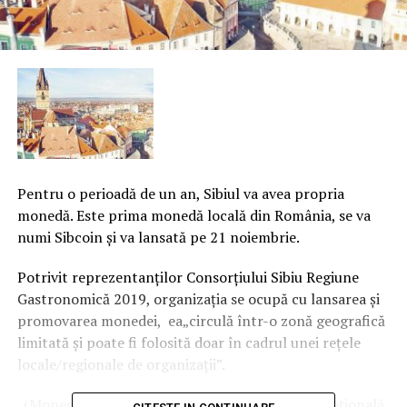
Pentru o perioadă de un an, Sibiul va avea propria
monedă. Este prima monedă locală din România, se va
numi Sibcoin şi va lansată pe 21 noiembrie.
Potrivit reprezentanţilor Consorţiului Sibiu Regiune
Gastronomică 2019, organizaţia se ocupă cu lansarea şi
promovarea monedei, ea„circulă într-o zonă geografică
limitată şi poate fi folosită doar în cadrul unei reţele
locale/regionale de organizaţii”.
„(Moneda locală – n.r.) nu înlocuieşte moneda naţională,