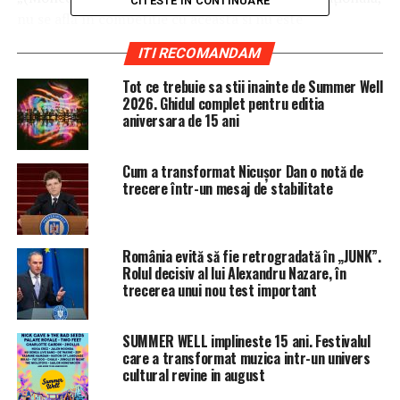
CITESTE IN CONTINUARE
nu se află în competiţie cu aceasta şi nu este
tranzacţionată în sistemul bancar, fiind o monedă
ITI RECOMANDAM
complementară”, au decarat reprezentanţii
Consorţiului.
Tot ce trebuie sa stii inainte de Summer Well
2026. Ghidul complet pentru editia
aniversara de 15 ani
Sibcoinul va avea drept scop încurajarea schimburilor
locale şi construcţia de reţele locale/regionale de
producţie si comerţ şi nci nu va pune în vreun fel în
Cum a transformat Nicușor Dan o notă de
discuţie folosirea monedei naţionale oficiale, emisă de
trecere într-un mesaj de stabilitate
Banca Naţională.
România evită să fie retrogradată în „JUNK”.
Rolul decisiv al lui Alexandru Nazare, în
trecerea unui nou test important
ARTICOLE PE ACEIASI TEMA:
PRIMA
URMATORUL
SUMMER WELL implineste 15 ani. Festivalul
Anunțul comisarului european despre cea mai așteptată
care a transformat muzica intr-un univers
autostradă din România
cultural revine in august
NU RATATI