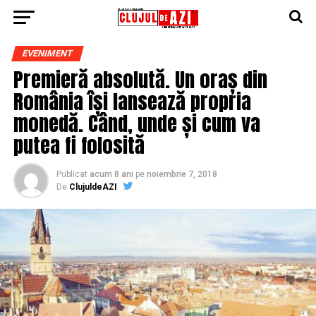
EVENIMENT
Premieră absolută. Un oraș din
România își lansează propria
monedă. Când, unde și cum va
putea fi folosită
Publicat
acum 8 ani
pe
noiembrie 7, 2018
De
ClujuldeAZI