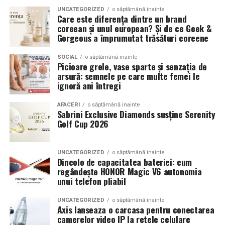
echilibrat, in timp ce o alegere gresita poate strica
UNCATEGORIZED
o săptămână inainte
a transforma fiecare eveniment într-o amintire
proportiile, chiar daca restul masinii este bine realizat.
Care este diferența dintre un brand
deosebită pentru participanți.
coreean și unul european? Și de ce Geek &
Anvelopele ca element vizual la show-uri auto
Gorgeous a împrumutat trăsături coreene
La evenimentele auto din Cluj, anvelopele nu sunt doar
SOCIAL
o săptămână inainte
Picioare grele, vase sparte și senzația de
componente functionale, ci si elemente vizuale. Publicul
arsură: semnele pe care multe femei le
si fotografii surprind adesea detalii precum modul in
ignoră ani întregi
care roata umple aripa, distanta fata de caroserie si
aspectul general al ansamblului roata-janta.
AFACERI
o săptămână inainte
Sabrini Exclusive Diamonds susține Serenity
Golf Cup 2026
Anvelopele curate, cu dimensiuni corecte si uzura
uniforma, contribuie la imaginea profesionala a unei
masini de show. In multe cazuri, acestea completeaza
UNCATEGORIZED
o săptămână inainte
Dincolo de capacitatea bateriei: cum
jantele si intaresc conceptul ales de proprietar, fie ca
regândește HONOR Magic V6 autonomia
vorbim despre un stil elegant, sportiv sau minimalist.
unui telefon pliabil
Echilibrul dintre estetica si utilizare reala
UNCATEGORIZED
o săptămână inainte
Axis lanseaza o carcasa pentru conectarea
camerelor video IP la retele celulare
Un aspect specific evenimentelor auto din Cluj este