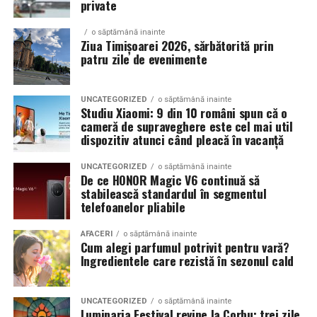
private
prezenta multor masini care nu sunt doar proiecte de
show, ci si vehicule utilizate zilnic. Proprietarii acestora
o săptămână inainte
cauta solutii care sa le permita sa participe la
Ziua Timișoarei 2026, sărbătorită prin
patru zile de evenimente
evenimente fara a sacrifica complet confortul sau
siguranta pe drumurile publice.
UNCATEGORIZED
o săptămână inainte
In acest context, anvelopele alese trebuie sa ofere un
Studiu Xiaomi: 9 din 10 români spun că o
echilibru intre aspect si functionalitate. Multi pasionati
cameră de supraveghere este cel mai util
dispozitiv atunci când pleacă în vacanță
opteaza pentru anvelope care arata bine la show, dar
care pot fi folosite si in conditii reale de trafic,
UNCATEGORIZED
o săptămână inainte
indiferent de vreme sau sezon.
De ce HONOR Magic V6 continuă să
stabilească standardul în segmentul
telefoanelor pliabile
De ce conteaza tipul de anvelopa la evenimentele din
Cluj
AFACERI
o săptămână inainte
Cum alegi parfumul potrivit pentru vară?
Clujul este un oras in care vremea poate fi imprevizibila,
Ingredientele care rezistă în sezonul cald
iar drumurile din imprejurimi includ atat zone urbane,
cat si trasee montane sau colinare. O masina pregatita
UNCATEGORIZED
o săptămână inainte
de show trebuie sa ajunga la eveniment in siguranta si
Luminaria Festival revine la Corbu: trei zile