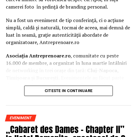
camerei foto în ședință de branding personal.
Nu a fost un eveniment de tip conferință, ci o acțiune
simplă, caldă și naturală, tocmai de aceea, mai demnă de
luat în seamă, grație autenticității abordate de
organizatoare, Antreprenoare.ro
Asociația Antreprenoare.ro
, comunitate cu peste
16.000 de membre, a organizat în luna martie întâlniri
de networking în trei orașe din țară:
Cluj-Napoca,
Timișoara și București.
Evenimentele au făcut parte
din
campania națională
„Aleg să fiu vizibilă
„
, o
CITESTE IN CONTINUARE
inițiativă care combină sesiuni de fotografie de brand
personal cu conversații directe despre ce înseamnă să fii
prezentă, cu numele tău și cu afacerea ta, în spațiul
public.
EVENIMENT
„Cabaret des Dames – Chapter II”
La Cluj-Napoca, sesiunile foto au fost susținute de doi
fotografi profesioniști:
Valentina Mihalache