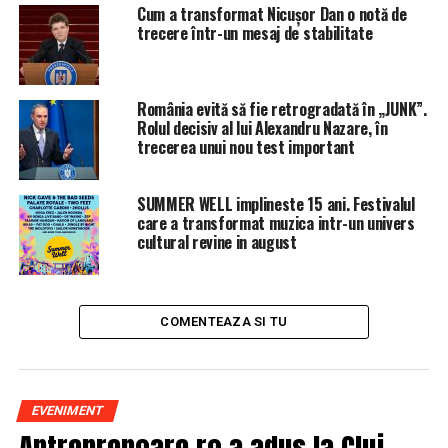
licitaţia pentru modernizarea subsecţiunilor Braşov –
Cum a transformat Nicușor Dan o notă de
trecere într-un mesaj de stabilitate
Apaţa şi Caţa – Sighişoara către Asocierea Brasig,
formată din Strabag-Swietelsky.
detalii pe digi24.ro
România evită să fie retrogradată în „JUNK”.
Rolul decisiv al lui Alexandru Nazare, în
trecerea unui nou test important
SUMMER WELL implineste 15 ani. Festivalul
ARTICOLE PE ACEIASI TEMA:
PRIMA
care a transformat muzica intr-un univers
cultural revine in august
URMATORUL
După Sophia, un nou robot face furori în China
NU RATATI
Intoarcerea la radacini – seminee pe lemne si
COMENTEAZA SI TU
avantajele celei mai naturale forme de obtinere a
caldurii
EVENIMENT
Antreprenoare.ro a adus la Cluj-