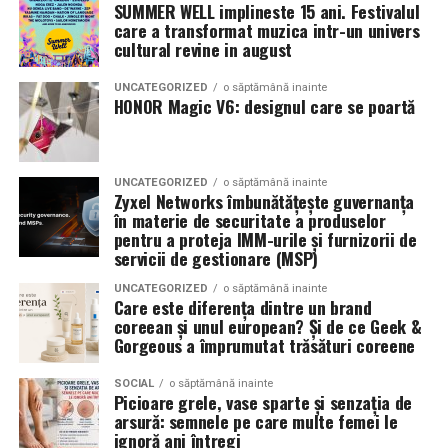
latimea si aspectul flancului pot schimba complet felul
SUMMER WELL implineste 15 ani. Festivalul
care a transformat muzica intr-un univers
Romanita Events continuă astfel să fie o gazdă
in care masina sta pe roti. O alegere inspirata poate
cultural revine in august
importantă a momentelor speciale din Maramureș,
accentua liniile caroseriei si poate oferi un look
combinând experiența organizatorică cu capacitatea de
echilibrat, in timp ce o alegere gresita poate strica
UNCATEGORIZED
o săptămână inainte
a transforma fiecare eveniment într-o amintire
proportiile, chiar daca restul masinii este bine realizat.
HONOR Magic V6: designul care se poartă
deosebită pentru participanți.
Anvelopele ca element vizual la show-uri auto
UNCATEGORIZED
o săptămână inainte
La evenimentele auto din Cluj, anvelopele nu sunt doar
Zyxel Networks îmbunătățește guvernanța
componente functionale, ci si elemente vizuale. Publicul
în materie de securitate a produselor
pentru a proteja IMM-urile și furnizorii de
si fotografii surprind adesea detalii precum modul in
servicii de gestionare (MSP)
care roata umple aripa, distanta fata de caroserie si
aspectul general al ansamblului roata-janta.
UNCATEGORIZED
o săptămână inainte
Care este diferența dintre un brand
coreean și unul european? Și de ce Geek &
Anvelopele curate, cu dimensiuni corecte si uzura
Gorgeous a împrumutat trăsături coreene
uniforma, contribuie la imaginea profesionala a unei
masini de show. In multe cazuri, acestea completeaza
SOCIAL
o săptămână inainte
Picioare grele, vase sparte și senzația de
jantele si intaresc conceptul ales de proprietar, fie ca
arsură: semnele pe care multe femei le
vorbim despre un stil elegant, sportiv sau minimalist.
ignoră ani întregi