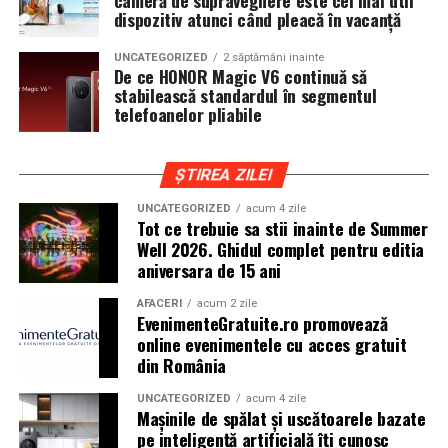
cameră de supraveghere este cel mai util
iar drumurile din imprejurimi includ atat zone urbane,
dispozitiv atunci când pleacă în vacanță
cat si trasee montane sau colinare. O masina pregatita
UNCATEGORIZED
2 săptămâni inainte
de show trebuie sa ajunga la eveniment in siguranta si
De ce HONOR Magic V6 continuă să
fara probleme, indiferent de conditiile de drum.
stabilească standardul în segmentul
telefoanelor pliabile
Din acest motiv, tipul de anvelopa ales devine extrem de
important. Anvelopele care ofera aderenta constanta,
ȘTIREA ZILEI
stabilitate si un aspect echilibrat sunt preferate de cei
care nu doresc sa transforme masina intr-un obiect
UNCATEGORIZED
acum 4 zile
Tot ce trebuie sa stii inainte de Summer
static. In acest sens, alegerea unor
anvelope all season
Well 2026. Ghidul complet pentru editia
175 65 r14
poate fi potrivita pentru multe proiecte
aniversara de 15 ani
prezente la evenimentele locale, in special pentru
masinile compacte sau clasice.
AFACERI
acum 2 zile
EvenimenteGratuite.ro promovează
online evenimentele cu acces gratuit
Pozitia masinii si rolul anvelopelor
din România
La un show auto, pozitia masinii este analizata atent.
UNCATEGORIZED
acum 4 zile
Cat de jos sta masina, cum se aliniaza roata cu aripa si ce
Mașinile de spălat și uscătoarele bazate
impact vizual are ansamblul sunt detalii care pot face
pe inteligență artificială îți cunosc