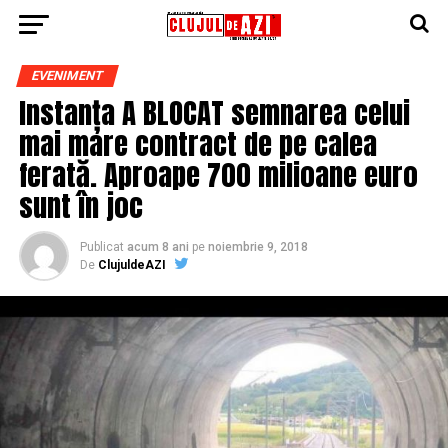
EVENIMENT
Instanța A BLOCAT semnarea celui
mai mare contract de pe calea
ferată. Aproape 700 milioane euro
sunt în joc
Publicat
acum 8 ani
pe
noiembrie 9, 2018
De
ClujuldeAZI