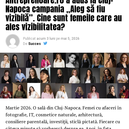
Napoca campania „Aleg să fiu
vizibilă”. Cine sunt femeile care au
ales vizibilitatea?
Publicat
acum 3 luni
pe
mai 5, 2026
De
Succes
Martie 2026. O sală din Cluj-Napoca. Femei cu afaceri în
fotografie, IT, cosmetice naturale, arhitectură,
consiliere parentală, investiții, sticlă pictată. Fiecare cu
câteva minute să vorbească despre ea. Apoi, în fața