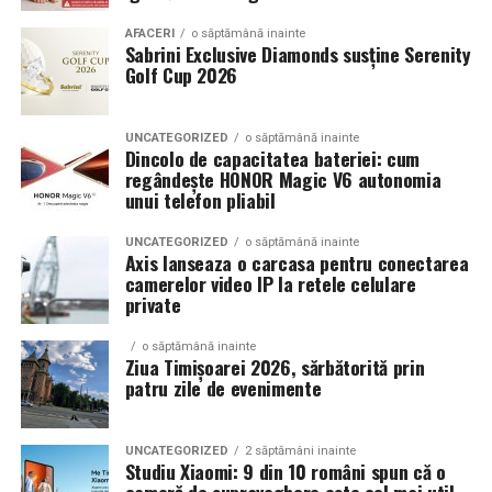
Echilibrul dintre estetica si utilizare reala
AFACERI
o săptămână inainte
Sabrini Exclusive Diamonds susține Serenity
Golf Cup 2026
Un aspect specific evenimentelor auto din Cluj este
prezenta multor masini care nu sunt doar proiecte de
show, ci si vehicule utilizate zilnic. Proprietarii acestora
UNCATEGORIZED
o săptămână inainte
cauta solutii care sa le permita sa participe la
Dincolo de capacitatea bateriei: cum
regândește HONOR Magic V6 autonomia
evenimente fara a sacrifica complet confortul sau
unui telefon pliabil
siguranta pe drumurile publice.
UNCATEGORIZED
o săptămână inainte
In acest context, anvelopele alese trebuie sa ofere un
Axis lanseaza o carcasa pentru conectarea
echilibru intre aspect si functionalitate. Multi pasionati
camerelor video IP la retele celulare
private
opteaza pentru anvelope care arata bine la show, dar
care pot fi folosite si in conditii reale de trafic,
o săptămână inainte
indiferent de vreme sau sezon.
Ziua Timișoarei 2026, sărbătorită prin
patru zile de evenimente
De ce conteaza tipul de anvelopa la evenimentele din
Cluj
UNCATEGORIZED
2 săptămâni inainte
Studiu Xiaomi: 9 din 10 români spun că o
Clujul este un oras in care vremea poate fi imprevizibila,