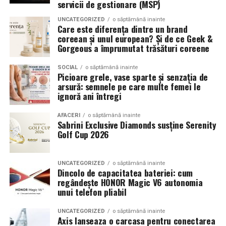
servicii de gestionare (MSP)
a transforma fiecare eveniment într-o amintire
proportiile, chiar daca restul masinii este bine realizat.
deosebită pentru participanți.
UNCATEGORIZED
o săptămână inainte
Anvelopele ca element vizual la show-uri auto
Care este diferența dintre un brand
coreean și unul european? Și de ce Geek &
Gorgeous a împrumutat trăsături coreene
La evenimentele auto din Cluj, anvelopele nu sunt doar
componente functionale, ci si elemente vizuale. Publicul
SOCIAL
o săptămână inainte
si fotografii surprind adesea detalii precum modul in
Picioare grele, vase sparte și senzația de
arsură: semnele pe care multe femei le
care roata umple aripa, distanta fata de caroserie si
ignoră ani întregi
aspectul general al ansamblului roata-janta.
AFACERI
o săptămână inainte
Anvelopele curate, cu dimensiuni corecte si uzura
Sabrini Exclusive Diamonds susține Serenity
uniforma, contribuie la imaginea profesionala a unei
Golf Cup 2026
masini de show. In multe cazuri, acestea completeaza
jantele si intaresc conceptul ales de proprietar, fie ca
UNCATEGORIZED
o săptămână inainte
vorbim despre un stil elegant, sportiv sau minimalist.
Dincolo de capacitatea bateriei: cum
regândește HONOR Magic V6 autonomia
unui telefon pliabil
Echilibrul dintre estetica si utilizare reala
Un aspect specific evenimentelor auto din Cluj este
UNCATEGORIZED
o săptămână inainte
Axis lanseaza o carcasa pentru conectarea
prezenta multor masini care nu sunt doar proiecte de