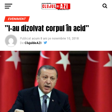
EVENIMENT
”I-au dizolvat corpul în acid”
Publicat
acum 8 ani
pe
noiembrie 10, 2018
De
ClujuldeAZI