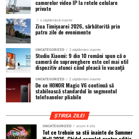
camerelor video IP la retele celulare
show, ci si vehicule utilizate zilnic. Proprietarii acestora
private
cauta solutii care sa le permita sa participe la
o săptămână inainte
evenimente fara a sacrifica complet confortul sau
Ziua Timișoarei 2026, sărbătorită prin
siguranta pe drumurile publice.
patru zile de evenimente
In acest context, anvelopele alese trebuie sa ofere un
echilibru intre aspect si functionalitate. Multi pasionati
UNCATEGORIZED
2 săptămâni inainte
Studiu Xiaomi: 9 din 10 români spun că o
opteaza pentru anvelope care arata bine la show, dar
cameră de supraveghere este cel mai util
care pot fi folosite si in conditii reale de trafic,
dispozitiv atunci când pleacă în vacanță
indiferent de vreme sau sezon.
UNCATEGORIZED
2 săptămâni inainte
De ce HONOR Magic V6 continuă să
De ce conteaza tipul de anvelopa la evenimentele din
stabilească standardul în segmentul
Cluj
telefoanelor pliabile
Clujul este un oras in care vremea poate fi imprevizibila,
iar drumurile din imprejurimi includ atat zone urbane,
ȘTIREA ZILEI
cat si trasee montane sau colinare. O masina pregatita
UNCATEGORIZED
acum 4 zile
de show trebuie sa ajunga la eveniment in siguranta si
Tot ce trebuie sa stii inainte de Summer
fara probleme, indiferent de conditiile de drum.
Well 2026. Ghidul complet pentru editia