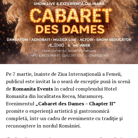
personal dificil, ca răspuns la întrebări despre
contribuție și sens. A crescut organic și a ajuns astăzi
una dintre cele mai mari comunități de femei
antreprenor din România, cu prezență fizică în mai
multe orașe, inclusiv la Cluj-Napoca.
„Dacă nu eu, atunci cine?”
spune clujeanca
Carmen
Mihalca
, fondatoarea
Antreprenoare.ro
. Din această
întrebare s-a născut campania.
Pe 7 martie, înainte de Ziua Internațională a Femeii,
Cine a ales să fie vizibilă la Cluj
publicul este invitat la o seară de excepție pusă în scenă
de
Romanita Events
în cadrul complexului Hotel
Femeile prezente la evenimentul din Cluj-Napoca
Romanita din localitatea Recea, Maramureș.
provin din domenii complet diferite. Câteva dintre ele:
Evenimentul
„Cabaret des Dames – Chapter II”
Andreea Faur
, specialist SEO, spune că a fi vizibilă
promite o experiență artistică și gastronomică
înseamnă să te asociezi cu brandul companiei pe care o
completă, într-un cadru de evenimente cu tradiție și
reprezinți și să educi publicul țintă. Mesajul ei pentru
recunoaștere în nordul României.
alte femei antreprenor: investiția recurentă în educație