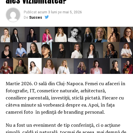
Publicat
acum 3 luni
pe
mai 5, 2026
De
Succes
Martie 2026. O sală din Cluj-Napoca. Femei cu afaceri în
fotografie, IT, cosmetice naturale, arhitectură,
consiliere parentală, investiții, sticlă pictată. Fiecare cu
câteva minute să vorbească despre ea. Apoi, în fața
camerei foto în ședință de branding personal.
Nu a fost un eveniment de tip conferință, ci o acțiune
simplă, caldă și naturală, tocmai de aceea, mai demnă de