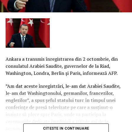
Ankara a transmis înregistrarea din 2 octombrie, din
consulatul Arabiei Saudite, guvernelor de la Riad,
Washington, Londra, Berlin şi Paris, informează AFP.
”Am dat aceste înregistrări, le-am dat Arabiei Saudite,
le-am dat Washingtonului, germanilor, francezilor,
englezilor”, a spus şeful statului turc în timpul unei
conferinţe de presă televizate pe care a susţinut-o
înainte să plece spre Paris, unde va participa la
ceremoniile dedicate împlinirii a 100 de ani de la
terminarea Primului Război Mondial.
CITESTE IN CONTINUARE