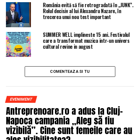
SURSA: Agerpres
România evită să fie retrogradată în „JUNK”.
Rolul decisiv al lui Alexandru Nazare, în
trecerea unui nou test important
ARTICOLE PE ACEIASI TEMA:
PRIMA
URMATORUL
SUMMER WELL implineste 15 ani. Festivalul
Ce legătură este între firma DST, care a câștigat
care a transformat muzica intr-un univers
licitația pentru paza SGU, și președintele CA-ului de la
cultural revine in august
SGU, Ionuț Crețu
NU RATATI
Ce pensie primește Nadia Comăneci din partea României
COMENTEAZA SI TU
EVENIMENT
Antreprenoare.ro a adus la Cluj-
Napoca campania „Aleg să fiu
vizibilă”. Cine sunt femeile care au
ales vizibilitatea?