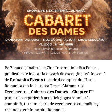
Asociația a fost fondată în 2019, dintr-un context
personal dificil, ca răspuns la întrebări despre
contribuție și sens. A crescut organic și a ajuns astăzi
una dintre cele mai mari comunități de femei
antreprenor din România, cu prezență fizică în mai
multe orașe, inclusiv la Cluj-Napoca.
„Dacă nu eu, atunci cine?”
spune clujeanca
Carmen
Mihalca
, fondatoarea
Antreprenoare.ro
. Din această
întrebare s-a născut campania.
Pe 7 martie, înainte de Ziua Internațională a Femeii,
Cine a ales să fie vizibilă la Cluj
publicul este invitat la o seară de excepție pusă în scenă
de
Romanita Events
în cadrul complexului Hotel
Femeile prezente la evenimentul din Cluj-Napoca
Romanita din localitatea Recea, Maramureș.
provin din domenii complet diferite. Câteva dintre ele:
Evenimentul
„Cabaret des Dames – Chapter II”
Andreea Faur
, specialist SEO, spune că a fi vizibilă
promite o experiență artistică și gastronomică
înseamnă să te asociezi cu brandul companiei pe care o
completă, într-un cadru de evenimente cu tradiție și
reprezinți și să educi publicul țintă. Mesajul ei pentru
recunoaștere în nordul României.