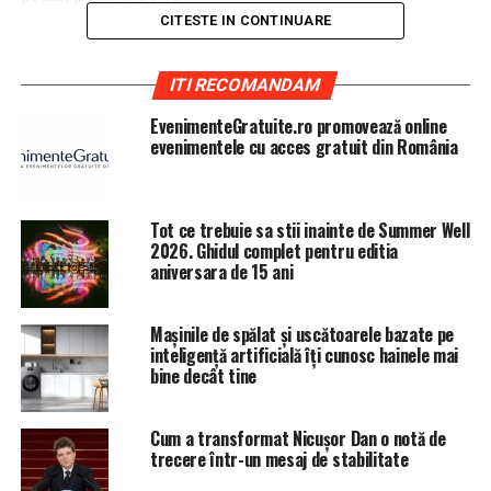
CITESTE IN CONTINUARE
ITI RECOMANDAM
Negocierile au fost „un eşec al statului britanic pe o
scară nevăzută de la criza de la Suez”, a spus el.
EvenimenteGratuite.ro promovează online
evenimentele cu acces gratuit din România
”Să prezinţi naţiunii o alegere între două rezultate
profund neatrăgătoare – vasalitate şi haos – este un eşec
al statului britanic la o scală fără precedent de la criza
Tot ce trebuie sa stii inainte de Summer Well
din Suez”, a mai transmist Jo Johnson.
2026. Ghidul complet pentru editia
aniversara de 15 ani
ARTICOLE PE ACEIASI TEMA:
PRIMA
Mașinile de spălat și uscătoarele bazate pe
URMATORUL
inteligență artificială îți cunosc hainele mai
EXCLUSIV/STRUCTURA DE INTERVENȚIE RAPIDĂ A POLIȚIEI
bine decât tine
LOCALE PLOIEȘTI CONDUSĂ DE VAIDA ADRIAN ESTE
INEFICIENTĂ, INEXISTENTĂ! FELICITARI PRIMARULUI
ADRIAN DOBRE CA ISI BATE JOC DE BANII PUBLICI!
Cum a transformat Nicușor Dan o notă de
trecere într-un mesaj de stabilitate
NU RATATI