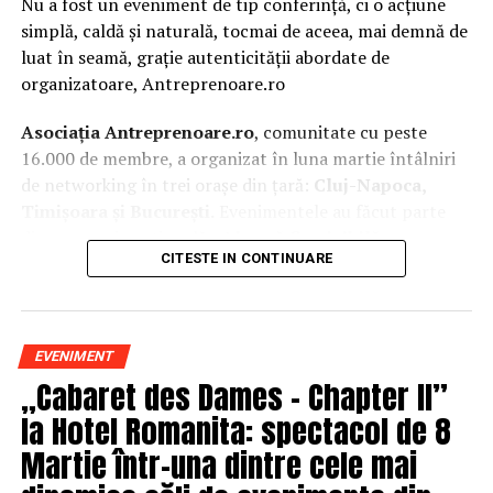
Nu a fost un eveniment de tip conferință, ci o acțiune
simplă, caldă și naturală, tocmai de aceea, mai demnă de
luat în seamă, grație autenticității abordate de
organizatoare, Antreprenoare.ro
Asociația Antreprenoare.ro
, comunitate cu peste
16.000 de membre, a organizat în luna martie întâlniri
de networking în trei orașe din țară:
Cluj-Napoca,
Timișoara și București.
Evenimentele au făcut parte
din
campania națională
„Aleg să fiu vizibilă
„
, o
CITESTE IN CONTINUARE
inițiativă care combină sesiuni de fotografie de brand
personal cu conversații directe despre ce înseamnă să fii
prezentă, cu numele tău și cu afacerea ta, în spațiul
public.
EVENIMENT
„Cabaret des Dames – Chapter II”
La Cluj-Napoca, sesiunile foto au fost susținute de doi
fotografi profesioniști:
Valentina Mihalache
la Hotel Romanita: spectacol de 8
(lightsun.ro) și
Deni Sîrb
(DA Studio). Valentina a venit
Martie într-una dintre cele mai
cu 18 ani de carieră în vânzări în spate și o tranziție