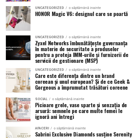
combinând experiența organizatorică cu capacitatea de
echilibrat, in timp ce o alegere gresita poate strica
UNCATEGORIZED
o săptămână inainte
a transforma fiecare eveniment într-o amintire
proportiile, chiar daca restul masinii este bine realizat.
HONOR Magic V6: designul care se poartă
deosebită pentru participanți.
Anvelopele ca element vizual la show-uri auto
UNCATEGORIZED
o săptămână inainte
La evenimentele auto din Cluj, anvelopele nu sunt doar
Zyxel Networks îmbunătățește guvernanța
componente functionale, ci si elemente vizuale. Publicul
în materie de securitate a produselor
pentru a proteja IMM-urile și furnizorii de
si fotografii surprind adesea detalii precum modul in
servicii de gestionare (MSP)
care roata umple aripa, distanta fata de caroserie si
aspectul general al ansamblului roata-janta.
UNCATEGORIZED
o săptămână inainte
Care este diferența dintre un brand
coreean și unul european? Și de ce Geek &
Anvelopele curate, cu dimensiuni corecte si uzura
Gorgeous a împrumutat trăsături coreene
uniforma, contribuie la imaginea profesionala a unei
masini de show. In multe cazuri, acestea completeaza
SOCIAL
o săptămână inainte
Picioare grele, vase sparte și senzația de
jantele si intaresc conceptul ales de proprietar, fie ca
arsură: semnele pe care multe femei le
vorbim despre un stil elegant, sportiv sau minimalist.
ignoră ani întregi
Echilibrul dintre estetica si utilizare reala
AFACERI
o săptămână inainte
Sabrini Exclusive Diamonds susține Serenity