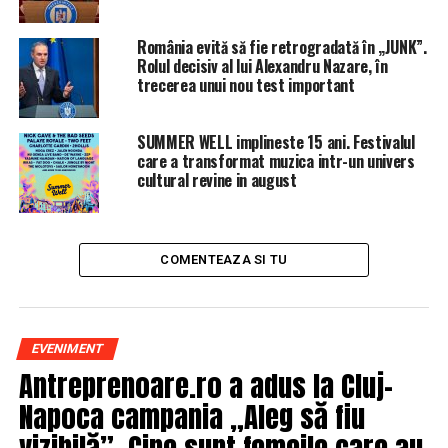
Anunț de ULTIMĂ ORĂ: Vine URGIA peste România! Strat
de zăpadă de 20-30 cm!
România evită să fie retrogradată în „JUNK”.
Rolul decisiv al lui Alexandru Nazare, în
trecerea unui nou test important
SUMMER WELL implineste 15 ani. Festivalul
care a transformat muzica intr-un univers
cultural revine in august
COMENTEAZA SI TU
EVENIMENT
Antreprenoare.ro a adus la Cluj-
Napoca campania „Aleg să fiu
vizibilă”. Cine sunt femeile care au