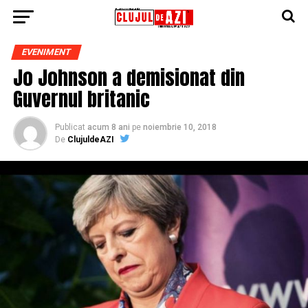
EVENIMENT
Jo Johnson a demisionat din
Guvernul britanic
Publicat
acum 8 ani
pe
noiembrie 10, 2018
De
ClujuldeAZI