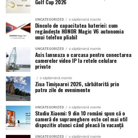
Golf Cup 2026
Un aspect specific evenimentelor auto din Cluj este
prezenta multor masini care nu sunt doar proiecte de
show, ci si vehicule utilizate zilnic. Proprietarii acestora
UNCATEGORIZED
o săptămână inainte
cauta solutii care sa le permita sa participe la
Dincolo de capacitatea bateriei: cum
regândește HONOR Magic V6 autonomia
evenimente fara a sacrifica complet confortul sau
unui telefon pliabil
siguranta pe drumurile publice.
UNCATEGORIZED
o săptămână inainte
In acest context, anvelopele alese trebuie sa ofere un
Axis lanseaza o carcasa pentru conectarea
echilibru intre aspect si functionalitate. Multi pasionati
camerelor video IP la retele celulare
private
opteaza pentru anvelope care arata bine la show, dar
care pot fi folosite si in conditii reale de trafic,
o săptămână inainte
indiferent de vreme sau sezon.
Ziua Timișoarei 2026, sărbătorită prin
patru zile de evenimente
De ce conteaza tipul de anvelopa la evenimentele din
Cluj
UNCATEGORIZED
o săptămână inainte
Studiu Xiaomi: 9 din 10 români spun că o
Clujul este un oras in care vremea poate fi imprevizibila,
cameră de supraveghere este cel mai util
iar drumurile din imprejurimi includ atat zone urbane,
dispozitiv atunci când pleacă în vacanță
cat si trasee montane sau colinare. O masina pregatita
UNCATEGORIZED
o săptămână inainte