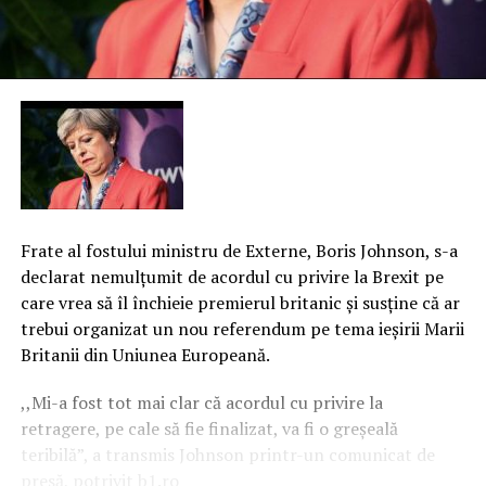
Frate al fostului ministru de Externe, Boris Johnson, s-a
declarat nemulţumit de acordul cu privire la Brexit pe
care vrea să îl închieie premierul britanic şi susţine că ar
trebui organizat un nou referendum pe tema ieşirii Marii
Britanii din Uniunea Europeană.
,,Mi-a fost tot mai clar că acordul cu privire la
retragere, pe cale să fie finalizat, va fi o greşeală
teribilă”, a transmis Johnson printr-un comunicat de
presă, potrivit b1.ro