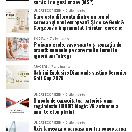
servicii de gestionare (MSP)
combinând experiența organizatorică cu capacitatea de
echilibrat, in timp ce o alegere gresita poate strica
UNCATEGORIZED
7 zile inainte
a transforma fiecare eveniment într-o amintire
proportiile, chiar daca restul masinii este bine realizat.
Care este diferența dintre un brand
deosebită pentru participanți.
coreean și unul european? Și de ce Geek &
Anvelopele ca element vizual la show-uri auto
Gorgeous a împrumutat trăsături coreene
La evenimentele auto din Cluj, anvelopele nu sunt doar
SOCIAL
7 zile inainte
Picioare grele, vase sparte și senzația de
componente functionale, ci si elemente vizuale. Publicul
arsură: semnele pe care multe femei le
si fotografii surprind adesea detalii precum modul in
ignoră ani întregi
care roata umple aripa, distanta fata de caroserie si
aspectul general al ansamblului roata-janta.
AFACERI
7 zile inainte
Sabrini Exclusive Diamonds susține Serenity
Golf Cup 2026
Anvelopele curate, cu dimensiuni corecte si uzura
uniforma, contribuie la imaginea profesionala a unei
masini de show. In multe cazuri, acestea completeaza
UNCATEGORIZED
7 zile inainte
Dincolo de capacitatea bateriei: cum
jantele si intaresc conceptul ales de proprietar, fie ca
regândește HONOR Magic V6 autonomia
vorbim despre un stil elegant, sportiv sau minimalist.
unui telefon pliabil
Echilibrul dintre estetica si utilizare reala
UNCATEGORIZED
7 zile inainte
Axis lanseaza o carcasa pentru conectarea