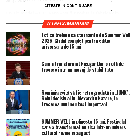
CITESTE IN CONTINUARE
Un alt model – I. D. Aero – va fi produs la fabrica din
Emden, Germania, unde se realizează în prezent sedanul
ITI RECOMANDAM
VW Passat.
Tot ce trebuie sa stii inainte de Summer Well
2026. Ghidul complet pentru editia
De asemenea, Volkswagen, cel mai mare producător
aniversara de 15 ani
auto european, ar urma să negocieze alianţe cu rivala
Ford şi cu firma sud-coreeană SK Innovation, care
produce baterii destinate automobilelor electrice,
Cum a transformat Nicușor Dan o notă de
trecere într-un mesaj de stabilitate
adaugă sursele.
Acestea precizează că o camionetă electrică, ID Buzz, ar
urma să fie fabricată la uzina VW din Hanovra, unde este
România evită să fie retrogradată în „JUNK”.
produsă şi camioneta T6. Pentru a majora producţia de
Rolul decisiv al lui Alexandru Nazare, în
trecerea unui nou test important
vehicule electrice Hanovra, camionetele de transport
ale VW ar putea fi produse la fabrica Ford din Turcia,
dacă sindicatele germane sunt de acord.
SUMMER WELL implineste 15 ani. Festivalul
care a transformat muzica intr-un univers
cultural revine in august
Alte surse au declarat recent, pentru Reuters, că