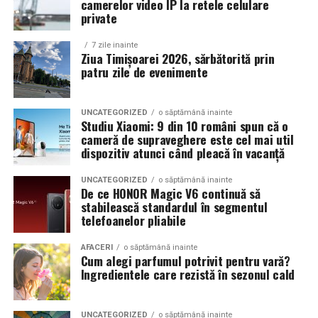
camerelor video IP la retele celulare
Un aspect specific evenimentelor auto din Cluj este
private
prezenta multor masini care nu sunt doar proiecte de
show, ci si vehicule utilizate zilnic. Proprietarii acestora
7 zile inainte
cauta solutii care sa le permita sa participe la
Ziua Timișoarei 2026, sărbătorită prin
patru zile de evenimente
evenimente fara a sacrifica complet confortul sau
siguranta pe drumurile publice.
UNCATEGORIZED
o săptămână inainte
In acest context, anvelopele alese trebuie sa ofere un
Studiu Xiaomi: 9 din 10 români spun că o
echilibru intre aspect si functionalitate. Multi pasionati
cameră de supraveghere este cel mai util
dispozitiv atunci când pleacă în vacanță
opteaza pentru anvelope care arata bine la show, dar
care pot fi folosite si in conditii reale de trafic,
UNCATEGORIZED
o săptămână inainte
indiferent de vreme sau sezon.
De ce HONOR Magic V6 continuă să
stabilească standardul în segmentul
telefoanelor pliabile
De ce conteaza tipul de anvelopa la evenimentele din
Cluj
AFACERI
o săptămână inainte
Cum alegi parfumul potrivit pentru vară?
Clujul este un oras in care vremea poate fi imprevizibila,
Ingredientele care rezistă în sezonul cald
iar drumurile din imprejurimi includ atat zone urbane,
cat si trasee montane sau colinare. O masina pregatita
UNCATEGORIZED
o săptămână inainte