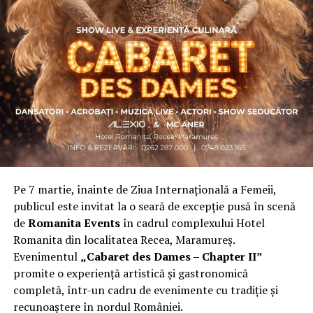
Asociația a fost fondată în 2019, dintr-un context
personal dificil, ca răspuns la întrebări despre
contribuție și sens. A crescut organic și a ajuns astăzi
una dintre cele mai mari comunități de femei
antreprenor din România, cu prezență fizică în mai
multe orașe, inclusiv la Cluj-Napoca.
„Dacă nu eu, atunci cine?”
spune clujeanca
Carmen
Mihalca
, fondatoarea
Antreprenoare.ro
. Din această
întrebare s-a născut campania.
Pe 7 martie, înainte de Ziua Internațională a Femeii,
Cine a ales să fie vizibilă la Cluj
publicul este invitat la o seară de excepție pusă în scenă
de
Romanita Events
în cadrul complexului Hotel
Femeile prezente la evenimentul din Cluj-Napoca
Romanita din localitatea Recea, Maramureș.
provin din domenii complet diferite. Câteva dintre ele:
Evenimentul
„Cabaret des Dames – Chapter II”
Andreea Faur
, specialist SEO, spune că a fi vizibilă
promite o experiență artistică și gastronomică
înseamnă să te asociezi cu brandul companiei pe care o
completă, într-un cadru de evenimente cu tradiție și
reprezinți și să educi publicul țintă. Mesajul ei pentru
recunoaștere în nordul României.