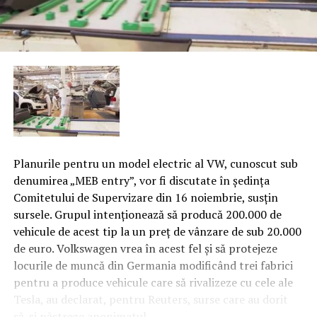
Planurile pentru un model electric al VW, cunoscut sub
denumirea „MEB entry”, vor fi discutate în şedinţa
Comitetului de Supervizare din 16 noiembrie, susţin
sursele. Grupul intenţionează să producă 200.000 de
vehicule de acest tip la un preţ de vânzare de sub 20.000
de euro. Volkswagen vrea în acest fel şi să protejeze
locurile de muncă din Germania modificând trei fabrici
pentru a produce vehicule care să rivalizeze cu cele ale
Tesla, au declarat, pentru Reuters, surse care au dorit
să-şi păstreze anonimatul.