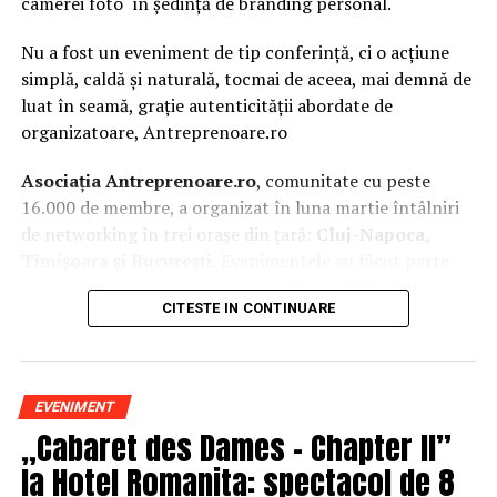
camerei foto în ședință de branding personal.
Nu a fost un eveniment de tip conferință, ci o acțiune
simplă, caldă și naturală, tocmai de aceea, mai demnă de
luat în seamă, grație autenticității abordate de
organizatoare, Antreprenoare.ro
Asociația Antreprenoare.ro
, comunitate cu peste
16.000 de membre, a organizat în luna martie întâlniri
de networking în trei orașe din țară:
Cluj-Napoca,
Timișoara și București.
Evenimentele au făcut parte
din
campania națională
„Aleg să fiu vizibilă
„
, o
CITESTE IN CONTINUARE
inițiativă care combină sesiuni de fotografie de brand
personal cu conversații directe despre ce înseamnă să fii
prezentă, cu numele tău și cu afacerea ta, în spațiul
public.
EVENIMENT
„Cabaret des Dames – Chapter II”
La Cluj-Napoca, sesiunile foto au fost susținute de doi
fotografi profesioniști:
Valentina Mihalache
la Hotel Romanita: spectacol de 8
(lightsun.ro) și
Deni Sîrb
(DA Studio). Valentina a venit