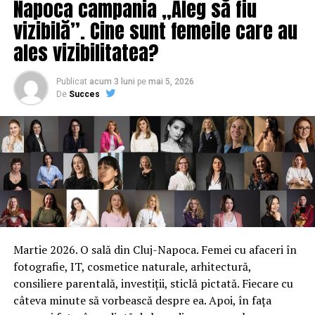
Napoca campania „Aleg să fiu
vizibilă”. Cine sunt femeile care au
ales vizibilitatea?
Publicat
acum 3 luni
pe
mai 5, 2026
De
Succes
Martie 2026. O sală din Cluj-Napoca. Femei cu afaceri în
fotografie, IT, cosmetice naturale, arhitectură,
consiliere parentală, investiții, sticlă pictată. Fiecare cu
câteva minute să vorbească despre ea. Apoi, în fața