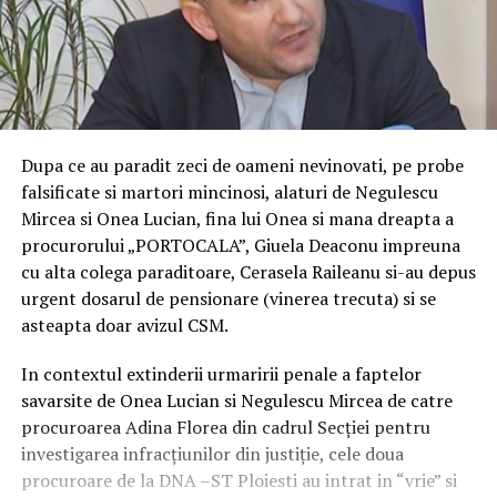
Dupa ce au paradit zeci de oameni nevinovati, pe probe
falsificate si martori mincinosi, alaturi de Negulescu
Mircea si Onea Lucian, fina lui Onea si mana dreapta a
procurorului „PORTOCALA”, Giuela Deaconu impreuna
cu alta colega paraditoare, Cerasela Raileanu si-au depus
urgent dosarul de pensionare (vinerea trecuta) si se
asteapta doar avizul CSM.
In contextul extinderii urmaririi penale a faptelor
savarsite de Onea Lucian si Negulescu Mircea de catre
procuroarea Adina Florea din cadrul Secției pentru
investigarea infracțiunilor din justiție, cele doua
procuroare de la DNA –ST Ploiesti au intrat in “vrie” si