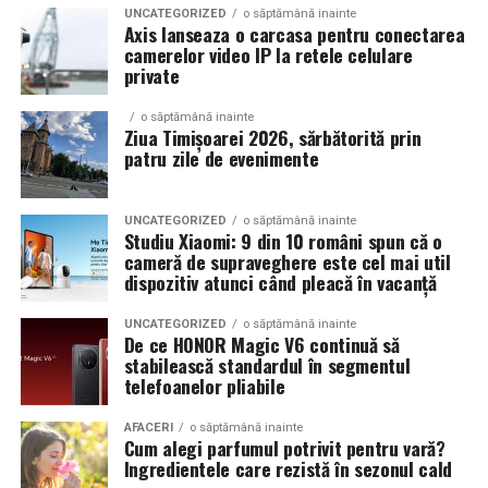
Echilibrul dintre estetica si utilizare reala
UNCATEGORIZED
o săptămână inainte
Axis lanseaza o carcasa pentru conectarea
camerelor video IP la retele celulare
Un aspect specific evenimentelor auto din Cluj este
private
prezenta multor masini care nu sunt doar proiecte de
show, ci si vehicule utilizate zilnic. Proprietarii acestora
o săptămână inainte
cauta solutii care sa le permita sa participe la
Ziua Timișoarei 2026, sărbătorită prin
patru zile de evenimente
evenimente fara a sacrifica complet confortul sau
siguranta pe drumurile publice.
UNCATEGORIZED
o săptămână inainte
In acest context, anvelopele alese trebuie sa ofere un
Studiu Xiaomi: 9 din 10 români spun că o
echilibru intre aspect si functionalitate. Multi pasionati
cameră de supraveghere este cel mai util
dispozitiv atunci când pleacă în vacanță
opteaza pentru anvelope care arata bine la show, dar
care pot fi folosite si in conditii reale de trafic,
UNCATEGORIZED
o săptămână inainte
indiferent de vreme sau sezon.
De ce HONOR Magic V6 continuă să
stabilească standardul în segmentul
telefoanelor pliabile
De ce conteaza tipul de anvelopa la evenimentele din
Cluj
AFACERI
o săptămână inainte
Cum alegi parfumul potrivit pentru vară?
Clujul este un oras in care vremea poate fi imprevizibila,
Ingredientele care rezistă în sezonul cald
iar drumurile din imprejurimi includ atat zone urbane,