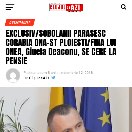
EVENIMENT
EXCLUSIV/SOBOLANII PARASESC
CORABIA DNA-ST PLOIESTI/FINA LUI
ONEA, Giuela Deaconu, SE CERE LA
PENSIE
Publicat
acum 8 ani
pe
noiembrie 12, 2018
De
ClujuldeAZI