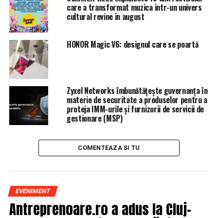
Articolul
EXCLUSIV/SOBOLANII PARASESC CORABIA
care a transformat muzica intr-un univers
DNA-ST PLOIESTI/FINA LUI ONEA, Giuela Deaconu, SE
cultural revine in august
CERE LA PENSIE
apare prima dată în
Ziarul Incisiv de
Prahova
.
HONOR Magic V6: designul care se poartă
ARTICOLE PE ACEIASI TEMA:
PRIMA
URMATORUL
Anunț ȘOC la metrou! Toți bucureștenii sunt afectați
Zyxel Networks îmbunătățește guvernanța în
materie de securitate a produselor pentru a
NU RATATI
proteja IMM-urile și furnizorii de servicii de
Marea Britanie ar putea RĂMÂNE în Uniunea Europeană!
gestionare (MSP)
COMENTEAZA SI TU
EVENIMENT
Antreprenoare.ro a adus la Cluj-