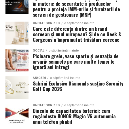
în materie de securitate a produselor
Romanita Events continuă astfel să fie o gazdă
in care masina sta pe roti. O alegere inspirata poate
pentru a proteja IMM-urile și furnizorii de
importantă a momentelor speciale din Maramureș,
accentua liniile caroseriei si poate oferi un look
servicii de gestionare (MSP)
combinând experiența organizatorică cu capacitatea de
echilibrat, in timp ce o alegere gresita poate strica
UNCATEGORIZED
o săptămână inainte
a transforma fiecare eveniment într-o amintire
proportiile, chiar daca restul masinii este bine realizat.
Care este diferența dintre un brand
deosebită pentru participanți.
coreean și unul european? Și de ce Geek &
Anvelopele ca element vizual la show-uri auto
Gorgeous a împrumutat trăsături coreene
La evenimentele auto din Cluj, anvelopele nu sunt doar
SOCIAL
o săptămână inainte
Picioare grele, vase sparte și senzația de
componente functionale, ci si elemente vizuale. Publicul
arsură: semnele pe care multe femei le
si fotografii surprind adesea detalii precum modul in
ignoră ani întregi
care roata umple aripa, distanta fata de caroserie si
aspectul general al ansamblului roata-janta.
AFACERI
o săptămână inainte
Sabrini Exclusive Diamonds susține Serenity
Golf Cup 2026
Anvelopele curate, cu dimensiuni corecte si uzura
uniforma, contribuie la imaginea profesionala a unei
masini de show. In multe cazuri, acestea completeaza
UNCATEGORIZED
o săptămână inainte
Dincolo de capacitatea bateriei: cum
jantele si intaresc conceptul ales de proprietar, fie ca
regândește HONOR Magic V6 autonomia
vorbim despre un stil elegant, sportiv sau minimalist.
unui telefon pliabil