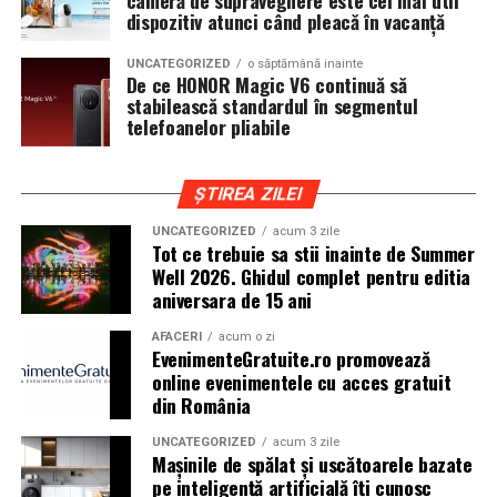
cameră de supraveghere este cel mai util
iar drumurile din imprejurimi includ atat zone urbane,
dispozitiv atunci când pleacă în vacanță
cat si trasee montane sau colinare. O masina pregatita
UNCATEGORIZED
o săptămână inainte
de show trebuie sa ajunga la eveniment in siguranta si
De ce HONOR Magic V6 continuă să
fara probleme, indiferent de conditiile de drum.
stabilească standardul în segmentul
telefoanelor pliabile
Din acest motiv, tipul de anvelopa ales devine extrem de
important. Anvelopele care ofera aderenta constanta,
ȘTIREA ZILEI
stabilitate si un aspect echilibrat sunt preferate de cei
care nu doresc sa transforme masina intr-un obiect
UNCATEGORIZED
acum 3 zile
Tot ce trebuie sa stii inainte de Summer
static. In acest sens, alegerea unor
anvelope all season
Well 2026. Ghidul complet pentru editia
175 65 r14
poate fi potrivita pentru multe proiecte
aniversara de 15 ani
prezente la evenimentele locale, in special pentru
masinile compacte sau clasice.
AFACERI
acum o zi
EvenimenteGratuite.ro promovează
online evenimentele cu acces gratuit
Pozitia masinii si rolul anvelopelor
din România
La un show auto, pozitia masinii este analizata atent.
UNCATEGORIZED
acum 3 zile
Cat de jos sta masina, cum se aliniaza roata cu aripa si ce
Mașinile de spălat și uscătoarele bazate
impact vizual are ansamblul sunt detalii care pot face
pe inteligență artificială îți cunosc