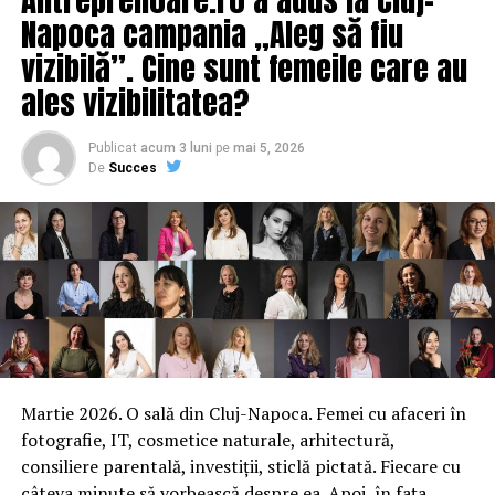
Napoca campania „Aleg să fiu
vizibilă”. Cine sunt femeile care au
ales vizibilitatea?
Publicat
acum 3 luni
pe
mai 5, 2026
De
Succes
Martie 2026. O sală din Cluj-Napoca. Femei cu afaceri în
fotografie, IT, cosmetice naturale, arhitectură,
consiliere parentală, investiții, sticlă pictată. Fiecare cu
câteva minute să vorbească despre ea. Apoi, în fața