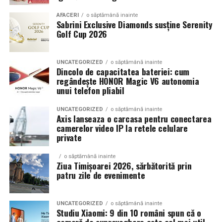
Echilibrul dintre estetica si utilizare reala
AFACERI
o săptămână inainte
Sabrini Exclusive Diamonds susține Serenity
Golf Cup 2026
Un aspect specific evenimentelor auto din Cluj este
prezenta multor masini care nu sunt doar proiecte de
show, ci si vehicule utilizate zilnic. Proprietarii acestora
UNCATEGORIZED
o săptămână inainte
cauta solutii care sa le permita sa participe la
Dincolo de capacitatea bateriei: cum
regândește HONOR Magic V6 autonomia
evenimente fara a sacrifica complet confortul sau
unui telefon pliabil
siguranta pe drumurile publice.
UNCATEGORIZED
o săptămână inainte
In acest context, anvelopele alese trebuie sa ofere un
Axis lanseaza o carcasa pentru conectarea
echilibru intre aspect si functionalitate. Multi pasionati
camerelor video IP la retele celulare
private
opteaza pentru anvelope care arata bine la show, dar
care pot fi folosite si in conditii reale de trafic,
o săptămână inainte
indiferent de vreme sau sezon.
Ziua Timișoarei 2026, sărbătorită prin
patru zile de evenimente
De ce conteaza tipul de anvelopa la evenimentele din
Cluj
UNCATEGORIZED
o săptămână inainte
Studiu Xiaomi: 9 din 10 români spun că o
Clujul este un oras in care vremea poate fi imprevizibila,