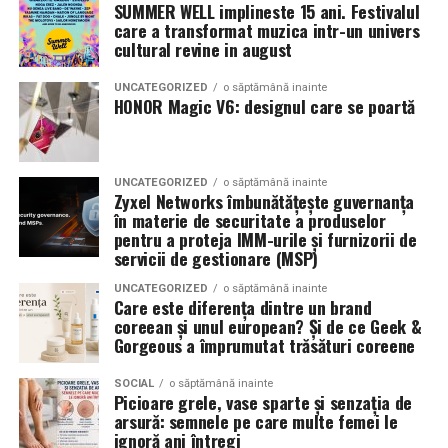
latimea si aspectul flancului pot schimba complet felul
SUMMER WELL implineste 15 ani. Festivalul
care a transformat muzica intr-un univers
Romanita Events continuă astfel să fie o gazdă
in care masina sta pe roti. O alegere inspirata poate
cultural revine in august
importantă a momentelor speciale din Maramureș,
accentua liniile caroseriei si poate oferi un look
combinând experiența organizatorică cu capacitatea de
echilibrat, in timp ce o alegere gresita poate strica
UNCATEGORIZED
o săptămână inainte
a transforma fiecare eveniment într-o amintire
proportiile, chiar daca restul masinii este bine realizat.
HONOR Magic V6: designul care se poartă
deosebită pentru participanți.
Anvelopele ca element vizual la show-uri auto
UNCATEGORIZED
o săptămână inainte
La evenimentele auto din Cluj, anvelopele nu sunt doar
Zyxel Networks îmbunătățește guvernanța
componente functionale, ci si elemente vizuale. Publicul
în materie de securitate a produselor
pentru a proteja IMM-urile și furnizorii de
si fotografii surprind adesea detalii precum modul in
servicii de gestionare (MSP)
care roata umple aripa, distanta fata de caroserie si
aspectul general al ansamblului roata-janta.
UNCATEGORIZED
o săptămână inainte
Care este diferența dintre un brand
coreean și unul european? Și de ce Geek &
Anvelopele curate, cu dimensiuni corecte si uzura
Gorgeous a împrumutat trăsături coreene
uniforma, contribuie la imaginea profesionala a unei
masini de show. In multe cazuri, acestea completeaza
SOCIAL
o săptămână inainte
Picioare grele, vase sparte și senzația de
jantele si intaresc conceptul ales de proprietar, fie ca
arsură: semnele pe care multe femei le
vorbim despre un stil elegant, sportiv sau minimalist.
ignoră ani întregi