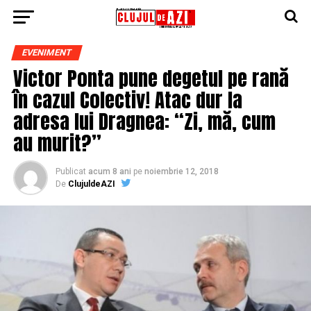
EVENIMENT
Victor Ponta pune degetul pe rană
în cazul Colectiv! Atac dur la
adresa lui Dragnea: “Zi, mă, cum
au murit?”
Publicat
acum 8 ani
pe
noiembrie 12, 2018
De
ClujuldeAZI