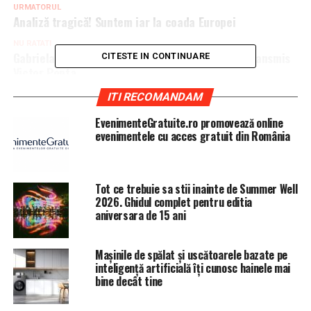
URMATORUL
Analiză tragică! Suntem iar la coada Europei
NU RATATI
Gabriela Firea, umilință fără precedent! Ce i-a transmis
CITESTE IN CONTINUARE
Victor Ponta
ITI RECOMANDAM
EvenimenteGratuite.ro promovează online
evenimentele cu acces gratuit din România
Tot ce trebuie sa stii inainte de Summer Well
2026. Ghidul complet pentru editia
aniversara de 15 ani
Mașinile de spălat și uscătoarele bazate pe
inteligență artificială îți cunosc hainele mai
bine decât tine