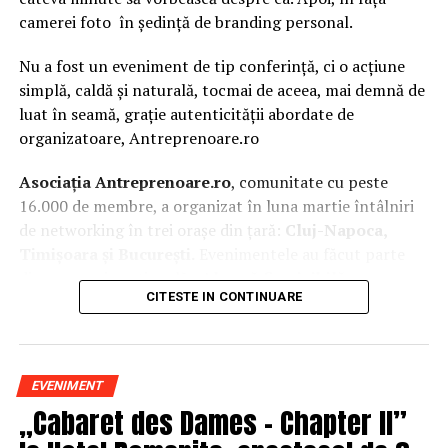
camerei foto în ședință de branding personal.
Nu a fost un eveniment de tip conferință, ci o acțiune
simplă, caldă și naturală, tocmai de aceea, mai demnă de
luat în seamă, grație autenticității abordate de
organizatoare, Antreprenoare.ro
Asociația Antreprenoare.ro
, comunitate cu peste
16.000 de membre, a organizat în luna martie întâlniri
de networking în trei orașe din țară:
Cluj-Napoca,
Timișoara și București.
Evenimentele au făcut parte
din
campania națională
„Aleg să fiu vizibilă
„
, o
CITESTE IN CONTINUARE
inițiativă care combină sesiuni de fotografie de brand
personal cu conversații directe despre ce înseamnă să fii
prezentă, cu numele tău și cu afacerea ta, în spațiul
public.
EVENIMENT
„Cabaret des Dames – Chapter II”
La Cluj-Napoca, sesiunile foto au fost susținute de doi
fotografi profesioniști:
Valentina Mihalache