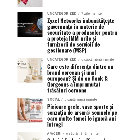
UNCATEGORIZED
7 zile inainte
Zyxel Networks îmbunătățește
guvernanța în materie de
securitate a produselor pentru
a proteja IMM-urile și
furnizorii de servicii de
gestionare (MSP)
UNCATEGORIZED
o săptămână inainte
Care este diferența dintre un
brand coreean și unul
european? Și de ce Geek &
Gorgeous a împrumutat
trăsături coreene
SOCIAL
o săptămână inainte
Picioare grele, vase sparte și
senzația de arsură: semnele pe
care multe femei le ignoră ani
întregi
AFACERI
o săptămână inainte