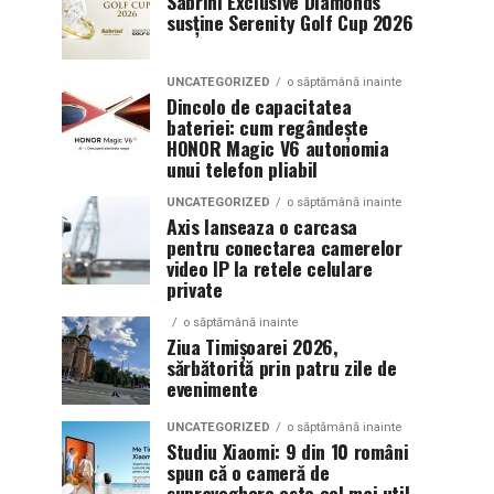
Sabrini Exclusive Diamonds
susține Serenity Golf Cup 2026
UNCATEGORIZED
o săptămână inainte
Dincolo de capacitatea
bateriei: cum regândește
HONOR Magic V6 autonomia
unui telefon pliabil
UNCATEGORIZED
o săptămână inainte
Axis lanseaza o carcasa
pentru conectarea camerelor
video IP la retele celulare
private
o săptămână inainte
Ziua Timișoarei 2026,
sărbătorită prin patru zile de
evenimente
UNCATEGORIZED
o săptămână inainte
Studiu Xiaomi: 9 din 10 români
spun că o cameră de
supraveghere este cel mai util