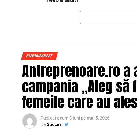
EVENIMENT
Antreprenoare.ro a 
campania „Aleg să fi
femeile care au ales
Publicat
acum 3 luni
pe
mai 5, 2026
De
Succes