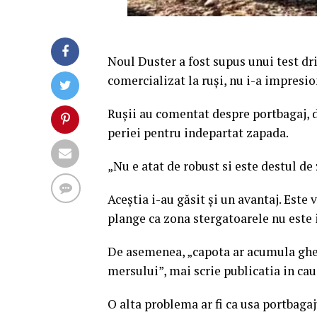
Noul Duster a fost supus unui test dri
comercializat la ruşi, nu i-a impresio
Ruşii au comentat despre portbagaj, d
periei pentru indepartat zapada.
„Nu e atat de robust si este destul 
Aceştia i-au găsit şi un avantaj. Este 
plange ca zona stergatoarele nu este 
De asemenea, „capota ar acumula gheat
mersului”, mai scrie publicatia in cau
O alta problema ar fi ca usa portbagaj