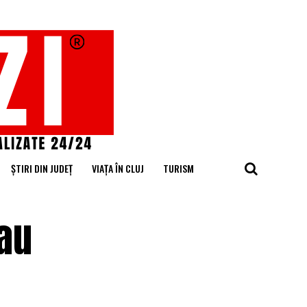
ȘTIRI DIN JUDEȚ
VIAȚA ÎN CLUJ
TURISM
au