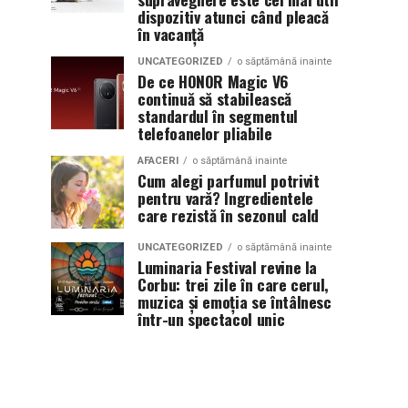
dispozitiv atunci când pleacă
în vacanță
UNCATEGORIZED
o săptămână inainte
De ce HONOR Magic V6
continuă să stabilească
standardul în segmentul
telefoanelor pliabile
AFACERI
o săptămână inainte
Cum alegi parfumul potrivit
pentru vară? Ingredientele
care rezistă în sezonul cald
UNCATEGORIZED
o săptămână inainte
Luminaria Festival revine la
Corbu: trei zile în care cerul,
muzica și emoția se întâlnesc
într-un spectacol unic