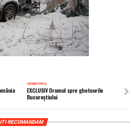
URMATORUL
România
EXCLUSIV Drumul spre ghetourile
Bucureştiului
ITI RECOMANDAM