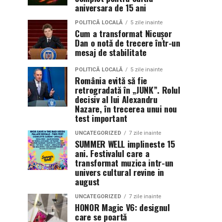
aniversara de 15 ani
POLITICĂ LOCALĂ
5 zile inainte
Cum a transformat Nicușor
Dan o notă de trecere într-un
mesaj de stabilitate
POLITICĂ LOCALĂ
5 zile inainte
România evită să fie
retrogradată în „JUNK”. Rolul
decisiv al lui Alexandru
Nazare, în trecerea unui nou
test important
UNCATEGORIZED
7 zile inainte
SUMMER WELL implineste 15
ani. Festivalul care a
transformat muzica intr-un
univers cultural revine in
august
UNCATEGORIZED
7 zile inainte
HONOR Magic V6: designul
care se poartă