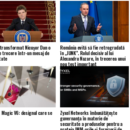
transformat Nicușor Dan o
România evită să fie retrogradată
e trecere într-un mesaj de
în „JUNK”. Rolul decisiv al lui
tate
Alexandru Nazare, în trecerea unui
nou test important
Magic V6: designul care se
Zyxel Networks îmbunătățește
guvernanța în materie de
securitate a produselor pentru a
proteja IMM-urile și furnizorii de