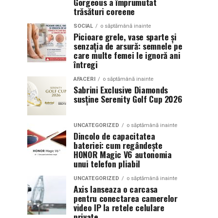
Gorgeous a împrumutat
trăsături coreene
SOCIAL
o săptămână inainte
Picioare grele, vase sparte și
senzația de arsură: semnele pe
care multe femei le ignoră ani
întregi
AFACERI
o săptămână inainte
Sabrini Exclusive Diamonds
susține Serenity Golf Cup 2026
UNCATEGORIZED
o săptămână inainte
Dincolo de capacitatea
bateriei: cum regândește
HONOR Magic V6 autonomia
unui telefon pliabil
UNCATEGORIZED
o săptămână inainte
Axis lanseaza o carcasa
pentru conectarea camerelor
video IP la retele celulare
private