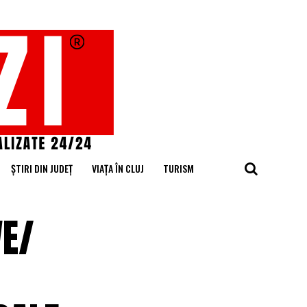
ȘTIRI DIN JUDEȚ
VIAȚA ÎN CLUJ
TURISM
VE/