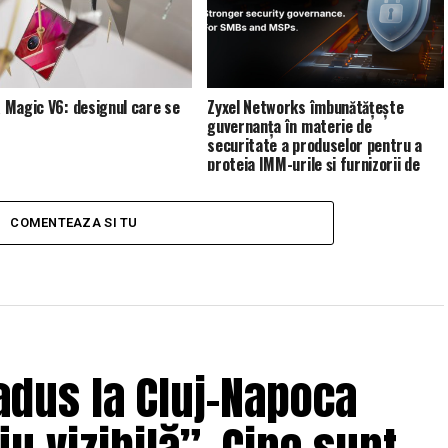
Magic V6: designul care se
Zyxel Networks îmbunătățește
guvernanța în materie de
securitate a produselor pentru a
proteja IMM-urile și furnizorii de
servicii de gestionare (MSP)
COMENTEAZA SI TU
adus la Cluj-Napoca