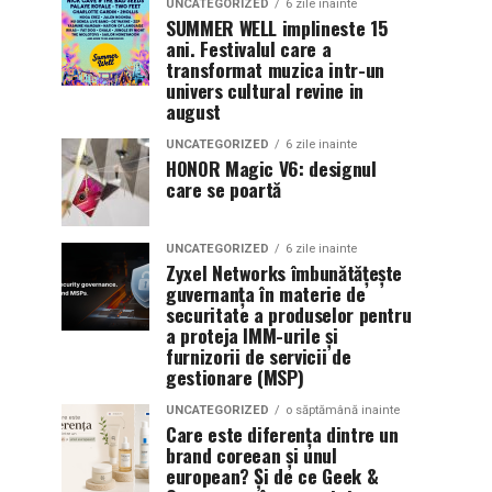
UNCATEGORIZED
6 zile inainte
SUMMER WELL implineste 15
ani. Festivalul care a
transformat muzica intr-un
univers cultural revine in
august
UNCATEGORIZED
6 zile inainte
HONOR Magic V6: designul
care se poartă
UNCATEGORIZED
6 zile inainte
Zyxel Networks îmbunătățește
guvernanța în materie de
securitate a produselor pentru
a proteja IMM-urile și
furnizorii de servicii de
gestionare (MSP)
UNCATEGORIZED
o săptămână inainte
Care este diferența dintre un
brand coreean și unul
european? Și de ce Geek &