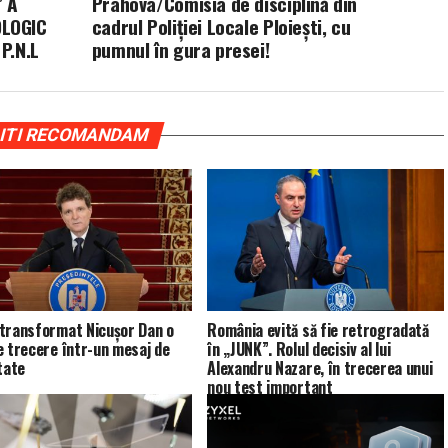
” A
Prahova/Comisia de disciplină din
OLOGIC
cadrul Poliției Locale Ploiești, cu
P.N.L
pumnul în gura presei!
ITI RECOMANDAM
transformat Nicușor Dan o
România evită să fie retrogradată
e trecere într-un mesaj de
în „JUNK”. Rolul decisiv al lui
tate
Alexandru Nazare, în trecerea unui
nou test important