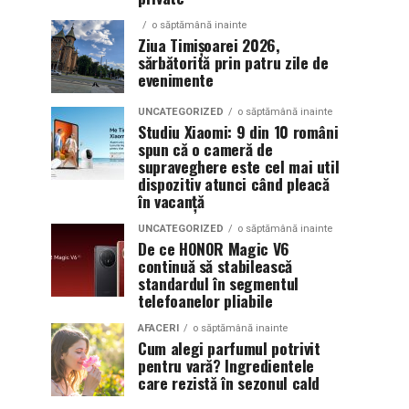
o săptămână inainte
Ziua Timișoarei 2026,
sărbătorită prin patru zile de
evenimente
UNCATEGORIZED
o săptămână inainte
Studiu Xiaomi: 9 din 10 români
spun că o cameră de
supraveghere este cel mai util
dispozitiv atunci când pleacă
în vacanță
UNCATEGORIZED
o săptămână inainte
De ce HONOR Magic V6
continuă să stabilească
standardul în segmentul
telefoanelor pliabile
AFACERI
o săptămână inainte
Cum alegi parfumul potrivit
pentru vară? Ingredientele
care rezistă în sezonul cald