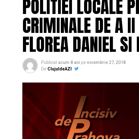
POLITIEI LOCALE P
CRIMINALE DE A II
FLOREA DANIEL SI
Publicat
acum 8 ani
pe
noiembrie 27, 2018
De
ClujuldeAZI