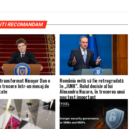
ITI RECOMANDAM
transformat Nicușor Dan o
România evită să fie retrogradată
e trecere într-un mesaj de
în „JUNK”. Rolul decisiv al lui
tate
Alexandru Nazare, în trecerea unui
nou test important