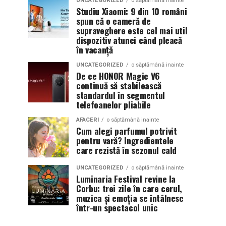
UNCATEGORIZED
o săptămână inainte
Studiu Xiaomi: 9 din 10 români
spun că o cameră de
supraveghere este cel mai util
dispozitiv atunci când pleacă
în vacanță
UNCATEGORIZED
o săptămână inainte
De ce HONOR Magic V6
continuă să stabilească
standardul în segmentul
telefoanelor pliabile
AFACERI
o săptămână inainte
Cum alegi parfumul potrivit
pentru vară? Ingredientele
care rezistă în sezonul cald
UNCATEGORIZED
o săptămână inainte
Luminaria Festival revine la
Corbu: trei zile în care cerul,
muzica și emoția se întâlnesc
într-un spectacol unic