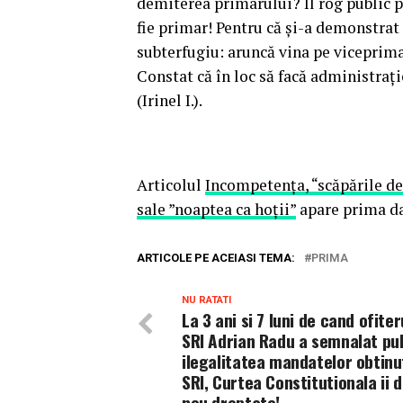
demiterea primarului? Îl rog public pe
fie primar! Pentru că și-a demonstrat
subterfugiu: aruncă vina pe viceprim
Constat că în loc să facă administrați
(Irinel I.).
Articolul
Incompetența, “scăpările d
sale ”noaptea ca hoții”
apare prima d
ARTICOLE PE ACEIASI TEMA:
PRIMA
NU RATATI
La 3 ani si 7 luni de cand ofiteru
SRI Adrian Radu a semnalat pub
ilegalitatea mandatelor obtinu
SRI, Curtea Constitutionala ii d
nou dreptate!