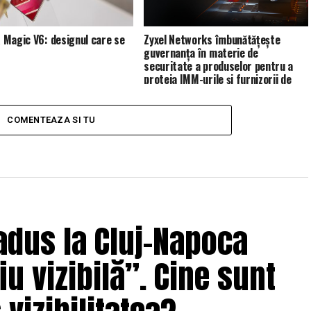
Magic V6: designul care se
Zyxel Networks îmbunătățește
guvernanța în materie de
securitate a produselor pentru a
proteja IMM-urile și furnizorii de
servicii de gestionare (MSP)
COMENTEAZA SI TU
adus la Cluj-Napoca
u vizibilă”. Cine sunt