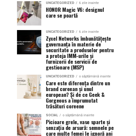
UNCATEGORIZED
6 zile inainte
HONOR Magic V6: designul
care se poartă
UNCATEGORIZED
6 zile inainte
Zyxel Networks îmbunătățește
guvernanța în materie de
securitate a produselor pentru
a proteja IMM-urile și
furnizorii de servicii de
gestionare (MSP)
UNCATEGORIZED
o săptămână inainte
Care este diferența dintre un
brand coreean și unul
european? Și de ce Geek &
Gorgeous a împrumutat
trăsături coreene
SOCIAL
o săptămână inainte
Picioare grele, vase sparte și
senzația de arsură: semnele pe
care multe femei le ignoră ani