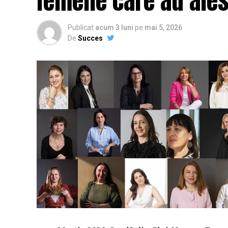
femeile care au ales
Publicat
acum 3 luni
pe
mai 5, 2026
De
Succes