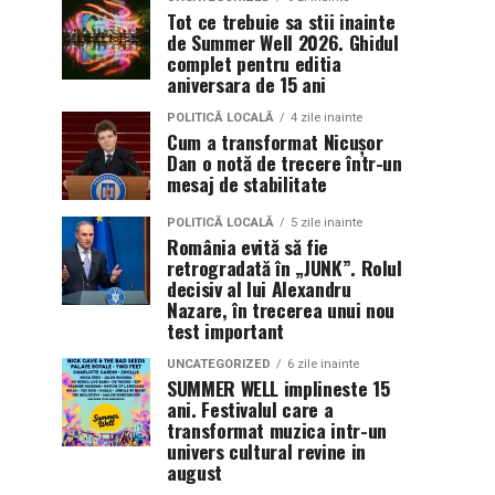
Tot ce trebuie sa stii inainte
de Summer Well 2026. Ghidul
complet pentru editia
aniversara de 15 ani
POLITICĂ LOCALĂ
4 zile inainte
Cum a transformat Nicușor
Dan o notă de trecere într-un
mesaj de stabilitate
POLITICĂ LOCALĂ
5 zile inainte
România evită să fie
retrogradată în „JUNK”. Rolul
decisiv al lui Alexandru
Nazare, în trecerea unui nou
test important
UNCATEGORIZED
6 zile inainte
SUMMER WELL implineste 15
ani. Festivalul care a
transformat muzica intr-un
univers cultural revine in
august