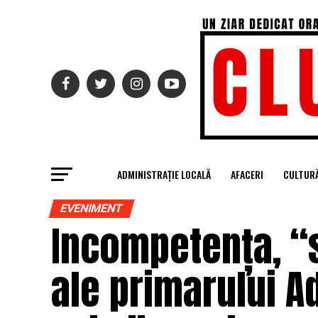
ADMINISTRAȚIE LOCALĂ
AFACERI
CULTUR
EVENIMENT
Incompetența, “
ale primarului A