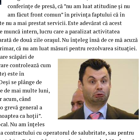
conferințe de presă, că ”nu am luat atitudine și nu
am făcut front comun” în privința faptului că în
te nu a mai prestat servicii. Este adevărat că acest
e muncă intern, lucru care a paralizat activitatea
arată de două zile orașul. Nu înțeleg însă de ce mă acuză
primar, că nu am luat măsuri pentru rezolvarea situației.
are scăpări de
care controlează cum
te) este în
 Deși se plânge de
te de mai multe luni,
ar acum, când
 o grevă general a
”noaptea ca hoții”.
ocal. Nu am înțeles
ea contractului cu operatorul de salubritate, sau pentru