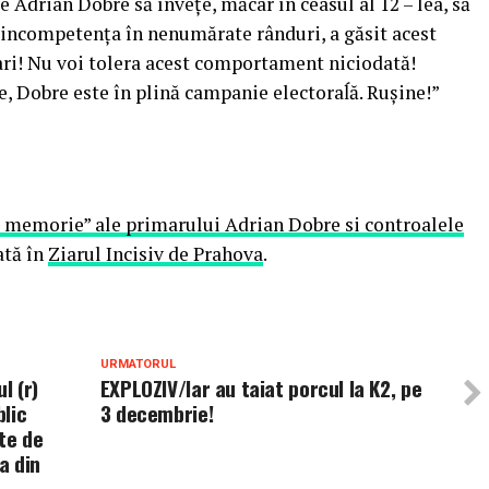
 Adrian Dobre să învețe, măcar în ceasul al 12 – lea, să
 incompetența în nenumărate rânduri, a găsit acest
ari! Nu voi tolera acest comportament niciodată!
e, Dobre este în plină campanie electoraĺă. Ruşine!”
e memorie” ale primarului Adrian Dobre si controalele
ată în
Ziarul Incisiv de Prahova
.
URMATORUL
l (r)
EXPLOZIV/Iar au taiat porcul la K2, pe
lic
3 decembrie!
te de
a din