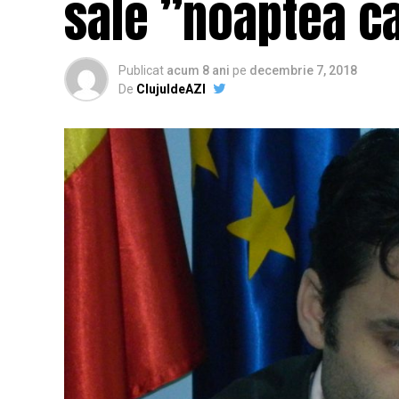
sale ”noaptea ca
Publicat
acum 8 ani
pe
decembrie 7, 2018
De
ClujuldeAZI