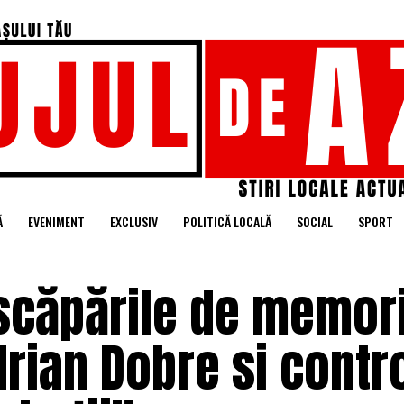
Ă
EVENIMENT
EXCLUSIV
POLITICĂ LOCALĂ
SOCIAL
SPORT
scăpările de memor
drian Dobre si contr