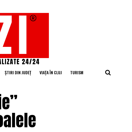
ȘTIRI DIN JUDEȚ
VIAȚA ÎN CLUJ
TURISM
ie”
oalele