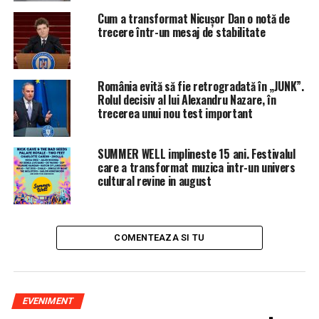
de serviciu al acestora conform protocolului. Oare
Cum a transformat Nicușor Dan o notă de
Inspectoratul Scolar al Judetului Prahova ce parere
trecere într-un mesaj de stabilitate
are?
Cu aceasta ocazie felicitam politistii locali pentru
masurile luate si ii asiguram de sprijinul nostru.
România evită să fie retrogradată în „JUNK”.
Rolul decisiv al lui Alexandru Nazare, în
(Irinel I.).
trecerea unui nou test important
SUMMER WELL implineste 15 ani. Festivalul
care a transformat muzica intr-un univers
cultural revine in august
Articolul
EXCLUSIV/Prinsa ca fumeaza in scoala
directoarea Colegiului de Arte „Carmen Sylva” Ploiesti se
razbuna pe politistii locali
apare prima dată în
Ziarul
COMENTEAZA SI TU
Incisiv de Prahova
.
ARTICOLE PE ACEIASI TEMA:
PRIMA
EVENIMENT
URMATORUL