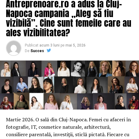
Antreprenoare.ro a adus la Cluj-
EXCLUSIV/UNA DINTRE PRACTICANTELE PROSTITUTIEI DIN
APARATUL CENTRAL AL MINISTERULUI AFACERISTILOR
Napoca campania „Aleg să fiu
INTERNI: BOROVINA ALINA FLORENTINA
vizibilă”. Cine sunt femeile care au
NU RATATI
ales vizibilitatea?
EXCLUSIV/Camelia Bogdan un personaj de te iei cu
mâinile de cap/Cum funcționa Protocolul Inspecției
Judiciare cu SRI
Publicat
acum 3 luni
pe
mai 5, 2026
De
Succes
Martie 2026. O sală din Cluj-Napoca. Femei cu afaceri în
fotografie, IT, cosmetice naturale, arhitectură,
consiliere parentală, investiții, sticlă pictată. Fiecare cu