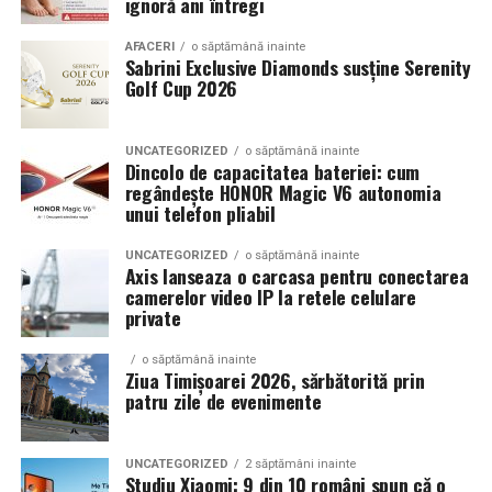
ignoră ani întregi
Echilibrul dintre estetica si utilizare reala
AFACERI
o săptămână inainte
Sabrini Exclusive Diamonds susține Serenity
Golf Cup 2026
Un aspect specific evenimentelor auto din Cluj este
prezenta multor masini care nu sunt doar proiecte de
show, ci si vehicule utilizate zilnic. Proprietarii acestora
UNCATEGORIZED
o săptămână inainte
cauta solutii care sa le permita sa participe la
Dincolo de capacitatea bateriei: cum
regândește HONOR Magic V6 autonomia
evenimente fara a sacrifica complet confortul sau
unui telefon pliabil
siguranta pe drumurile publice.
UNCATEGORIZED
o săptămână inainte
In acest context, anvelopele alese trebuie sa ofere un
Axis lanseaza o carcasa pentru conectarea
echilibru intre aspect si functionalitate. Multi pasionati
camerelor video IP la retele celulare
private
opteaza pentru anvelope care arata bine la show, dar
care pot fi folosite si in conditii reale de trafic,
o săptămână inainte
indiferent de vreme sau sezon.
Ziua Timișoarei 2026, sărbătorită prin
patru zile de evenimente
De ce conteaza tipul de anvelopa la evenimentele din
Cluj
UNCATEGORIZED
2 săptămâni inainte
Studiu Xiaomi: 9 din 10 români spun că o