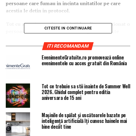
persoane care fumau in incinta unitatilor pe care
acestia le detin in protocol.
Tot cu aceasta ocazie, politistii locali au sanctionat o
CITESTE IN CONTINUARE
persoana care fuma in curtea Colegiului de Arte
„Carmen Sylva” Ploiesti.
ITI RECOMANDAM
Totodata, au surprins-o fumand si pe directoarea
EvenimenteGratuite.ro promovează online
generala– RĂDULESCU RODICA.
evenimentele cu acces gratuit din România
Politistii locali in mod finut au atentionat-o ca nu
este normal cum procedeaza si nu i-au aplicat nicio
Tot ce trebuie sa stii inainte de Summer Well
sanctiune.
2026. Ghidul complet pentru editia
aniversara de 15 ani
Ranita in orgoliul propiu, RĂDULESCU RODICA
considerand
Colegiul de Arte „Carmen Sylva”
Mașinile de spălat și uscătoarele bazate pe
Ploiesti ca pe propia mosie a interzis accesul
inteligență artificială îți cunosc hainele mai
politistilor locali atat in curtea institutiei cat si in
bine decât tine
interior inpiedicand in fapt desfasurarea atributiilor