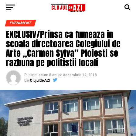
EVENIMENT
EXCLUSIV/Prinsa ca fumeaza in
scoala directoarea Colegiului de
Arte „Carmen Sylva” Ploiesti se
razbuna pe politistii locali
Publicat
acum 8 ani
pe
decembrie 12, 2018
De
ClujuldeAZI