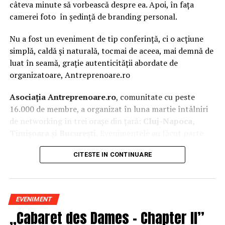
câteva minute să vorbească despre ea. Apoi, în fața
camerei foto în ședință de branding personal.
Nu a fost un eveniment de tip conferință, ci o acțiune
simplă, caldă și naturală, tocmai de aceea, mai demnă de
luat în seamă, grație autenticității abordate de
organizatoare, Antreprenoare.ro
Asociația Antreprenoare.ro
, comunitate cu peste
16.000 de membre, a organizat în luna martie întâlniri
de networking în trei orașe din țară:
Cluj-Napoca,
Timișoara și București.
Evenimentele au făcut parte
din
campania națională
„Aleg să fiu vizibilă
„
, o
CITESTE IN CONTINUARE
inițiativă care combină sesiuni de fotografie de brand
personal cu conversații directe despre ce înseamnă să fii
prezentă, cu numele tău și cu afacerea ta, în spațiul
public.
EVENIMENT
„Cabaret des Dames – Chapter II”
La Cluj-Napoca, sesiunile foto au fost susținute de doi