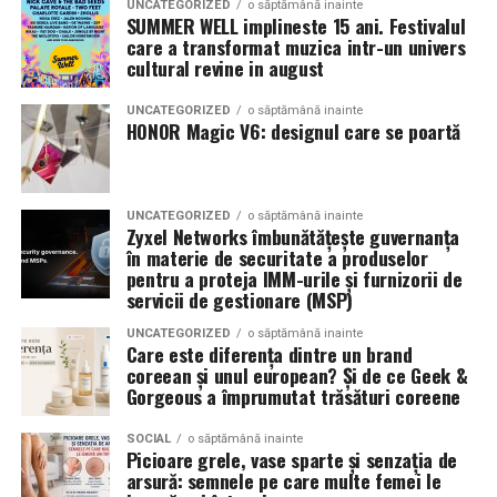
UNCATEGORIZED
o săptămână inainte
latimea si aspectul flancului pot schimba complet felul
SUMMER WELL implineste 15 ani. Festivalul
care a transformat muzica intr-un univers
Romanita Events continuă astfel să fie o gazdă
in care masina sta pe roti. O alegere inspirata poate
cultural revine in august
importantă a momentelor speciale din Maramureș,
accentua liniile caroseriei si poate oferi un look
combinând experiența organizatorică cu capacitatea de
echilibrat, in timp ce o alegere gresita poate strica
UNCATEGORIZED
o săptămână inainte
a transforma fiecare eveniment într-o amintire
proportiile, chiar daca restul masinii este bine realizat.
HONOR Magic V6: designul care se poartă
deosebită pentru participanți.
Anvelopele ca element vizual la show-uri auto
UNCATEGORIZED
o săptămână inainte
La evenimentele auto din Cluj, anvelopele nu sunt doar
Zyxel Networks îmbunătățește guvernanța
componente functionale, ci si elemente vizuale. Publicul
în materie de securitate a produselor
pentru a proteja IMM-urile și furnizorii de
si fotografii surprind adesea detalii precum modul in
servicii de gestionare (MSP)
care roata umple aripa, distanta fata de caroserie si
aspectul general al ansamblului roata-janta.
UNCATEGORIZED
o săptămână inainte
Care este diferența dintre un brand
coreean și unul european? Și de ce Geek &
Anvelopele curate, cu dimensiuni corecte si uzura
Gorgeous a împrumutat trăsături coreene
uniforma, contribuie la imaginea profesionala a unei
masini de show. In multe cazuri, acestea completeaza
SOCIAL
o săptămână inainte
Picioare grele, vase sparte și senzația de
jantele si intaresc conceptul ales de proprietar, fie ca
arsură: semnele pe care multe femei le
vorbim despre un stil elegant, sportiv sau minimalist.