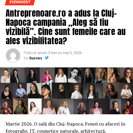
EVENIMENT
Antreprenoare.ro a adus la Cluj-
Napoca campania „Aleg să fiu
vizibilă”. Cine sunt femeile care au
ales vizibilitatea?
Publicat
acum 3 luni
pe
mai 5, 2026
De
Succes
Martie 2026. O sală din Cluj-Napoca. Femei cu afaceri în
fotografie, IT, cosmetice naturale, arhitectură,