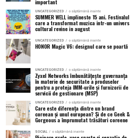
important
Pentru rezervări și informații: 0262 287 000 / 0748 023
Anvelopele influenteaza direct postura masinii. Profilul,
165
UNCATEGORIZED
o săptămână inainte
latimea si aspectul flancului pot schimba complet felul
SUMMER WELL implineste 15 ani. Festivalul
care a transformat muzica intr-un univers
Romanita Events continuă astfel să fie o gazdă
in care masina sta pe roti. O alegere inspirata poate
cultural revine in august
importantă a momentelor speciale din Maramureș,
accentua liniile caroseriei si poate oferi un look
combinând experiența organizatorică cu capacitatea de
echilibrat, in timp ce o alegere gresita poate strica
UNCATEGORIZED
o săptămână inainte
a transforma fiecare eveniment într-o amintire
proportiile, chiar daca restul masinii este bine realizat.
HONOR Magic V6: designul care se poartă
deosebită pentru participanți.
Anvelopele ca element vizual la show-uri auto
UNCATEGORIZED
o săptămână inainte
La evenimentele auto din Cluj, anvelopele nu sunt doar
Zyxel Networks îmbunătățește guvernanța
componente functionale, ci si elemente vizuale. Publicul
în materie de securitate a produselor
pentru a proteja IMM-urile și furnizorii de
si fotografii surprind adesea detalii precum modul in
servicii de gestionare (MSP)
care roata umple aripa, distanta fata de caroserie si
aspectul general al ansamblului roata-janta.
UNCATEGORIZED
o săptămână inainte
Care este diferența dintre un brand
coreean și unul european? Și de ce Geek &
Anvelopele curate, cu dimensiuni corecte si uzura
Gorgeous a împrumutat trăsături coreene
uniforma, contribuie la imaginea profesionala a unei
masini de show. In multe cazuri, acestea completeaza
SOCIAL
o săptămână inainte
Picioare grele, vase sparte și senzația de
jantele si intaresc conceptul ales de proprietar, fie ca