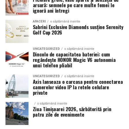
arsură: semnele pe care multe femei le
vorbim despre un stil elegant, sportiv sau minimalist.
ignoră ani întregi
Echilibrul dintre estetica si utilizare reala
AFACERI
o săptămână inainte
Sabrini Exclusive Diamonds susține Serenity
Golf Cup 2026
Un aspect specific evenimentelor auto din Cluj este
prezenta multor masini care nu sunt doar proiecte de
show, ci si vehicule utilizate zilnic. Proprietarii acestora
UNCATEGORIZED
o săptămână inainte
cauta solutii care sa le permita sa participe la
Dincolo de capacitatea bateriei: cum
regândește HONOR Magic V6 autonomia
evenimente fara a sacrifica complet confortul sau
unui telefon pliabil
siguranta pe drumurile publice.
UNCATEGORIZED
o săptămână inainte
In acest context, anvelopele alese trebuie sa ofere un
Axis lanseaza o carcasa pentru conectarea
echilibru intre aspect si functionalitate. Multi pasionati
camerelor video IP la retele celulare
private
opteaza pentru anvelope care arata bine la show, dar
care pot fi folosite si in conditii reale de trafic,
o săptămână inainte
indiferent de vreme sau sezon.
Ziua Timișoarei 2026, sărbătorită prin
patru zile de evenimente
De ce conteaza tipul de anvelopa la evenimentele din
Cluj