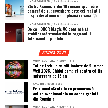
UNCATEGORIZED
2 săptămâni inainte
Studiu Xiaomi: 9 din 10 români spun că o
Clujul este un oras in care vremea poate fi imprevizibila,
cameră de supraveghere este cel mai util
iar drumurile din imprejurimi includ atat zone urbane,
dispozitiv atunci când pleacă în vacanță
cat si trasee montane sau colinare. O masina pregatita
UNCATEGORIZED
2 săptămâni inainte
de show trebuie sa ajunga la eveniment in siguranta si
De ce HONOR Magic V6 continuă să
fara probleme, indiferent de conditiile de drum.
stabilească standardul în segmentul
telefoanelor pliabile
Din acest motiv, tipul de anvelopa ales devine extrem de
important. Anvelopele care ofera aderenta constanta,
ȘTIREA ZILEI
stabilitate si un aspect echilibrat sunt preferate de cei
care nu doresc sa transforme masina intr-un obiect
UNCATEGORIZED
acum 4 zile
Tot ce trebuie sa stii inainte de Summer
static. In acest sens, alegerea unor
anvelope all season
Well 2026. Ghidul complet pentru editia
175 65 r14
poate fi potrivita pentru multe proiecte
aniversara de 15 ani
prezente la evenimentele locale, in special pentru
masinile compacte sau clasice.
AFACERI
acum 2 zile
EvenimenteGratuite.ro promovează
online evenimentele cu acces gratuit
Pozitia masinii si rolul anvelopelor
din România
La un show auto, pozitia masinii este analizata atent.
UNCATEGORIZED
acum 4 zile