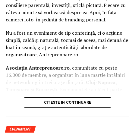
consiliere parentală, investiții, sticlă pictată. Fiecare cu
câteva minute să vorbească despre ea. Apoi, în fața
camerei foto în ședință de branding personal.
Nu a fost un eveniment de tip conferință, ci o acțiune
simplă, caldă și naturală, tocmai de aceea, mai demnă de
luat în seamă, grație autenticității abordate de
organizatoare, Antreprenoare.ro
Asociația Antreprenoare.ro
, comunitate cu peste
16.000 de membre, a organizat în luna martie întâlniri
de networking în trei orașe din țară:
Cluj-Napoca,
Timișoara și București.
Evenimentele au făcut parte
din
campania națională
„Aleg să fiu vizibilă
„
, o
CITESTE IN CONTINUARE
inițiativă care combină sesiuni de fotografie de brand
personal cu conversații directe despre ce înseamnă să fii
prezentă, cu numele tău și cu afacerea ta, în spațiul
public.
EVENIMENT