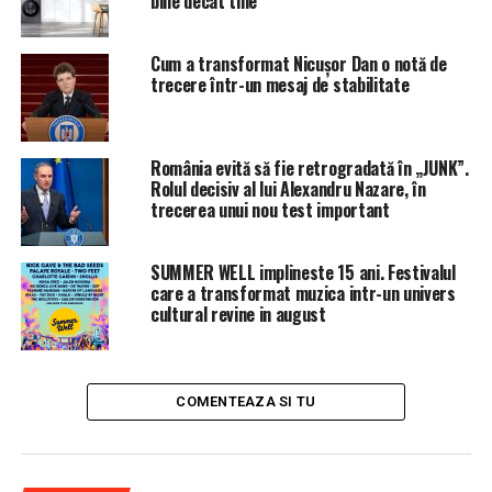
bine decât tine
CAZAN 1529 C
Articolul
EXCLUSIV/Implicarea SRI in activitatea
Cum a transformat Nicușor Dan o notă de
trecere într-un mesaj de stabilitate
furnizorilor de retele de comunicatii de natura a afecta
grav drepturile si libertatile fundamentale ale
cetatenilor protejate constitutional!
apare prima dată
în
Ziarul Incisiv de Prahova
.
România evită să fie retrogradată în „JUNK”.
Rolul decisiv al lui Alexandru Nazare, în
trecerea unui nou test important
ARTICOLE PE ACEIASI TEMA:
PRIMA
URMATORUL
SUMMER WELL implineste 15 ani. Festivalul
EXCLUSIV/FAPTE PENALE MUSAMALIZATE DE CONDUCEREA
care a transformat muzica intr-un univers
MAI/ INREGISTRARI VIDEO EXPLOZIVE (V)
cultural revine in august
NU RATATI
OPINIE/Misterul din jurul sesizarii CEDO a Laurei Codruta
Kovesi.
COMENTEAZA SI TU