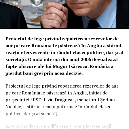
Proiectul de lege privind repatrierea rezervelor de
aur pe care România le păstrează în Anglia a stârnit
reacții efervescente în rândul clasei politice, dar și al
societății. O notă internă din anul 2006 devoalează
fapte obscure ale lui Mugur Isărescu. România a
pierdut bani grei prin acea decizie.
Proiectul de lege privind repatrierea rezervelor de aur
pe care România le păstrează în Anglia, inițiat de
președintele PSD, Liviu Dragnea, și senatorul Șerban
Nicolae, a stârnit reacții puternice în rândul clasei
politice, dar și al societății.
Este vorba despre modificarea şi completarea Legii