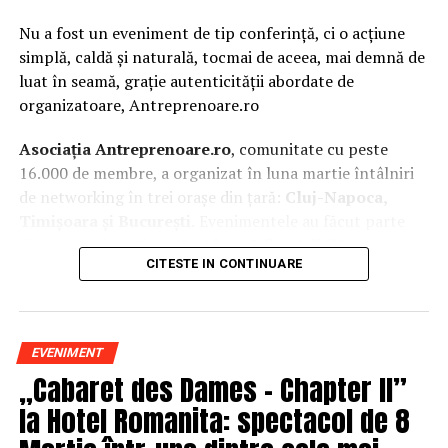
Nu a fost un eveniment de tip conferință, ci o acțiune
simplă, caldă și naturală, tocmai de aceea, mai demnă de
luat în seamă, grație autenticității abordate de
organizatoare, Antreprenoare.ro
Asociația Antreprenoare.ro
, comunitate cu peste
16.000 de membre, a organizat în luna martie întâlniri
de networking în trei orașe din țară:
Cluj-Napoca,
Timișoara și București.
Evenimentele au făcut parte
din
campania națională
„Aleg să fiu vizibilă
„
, o
CITESTE IN CONTINUARE
inițiativă care combină sesiuni de fotografie de brand
personal cu conversații directe despre ce înseamnă să fii
prezentă, cu numele tău și cu afacerea ta, în spațiul
public.
EVENIMENT
„Cabaret des Dames – Chapter II”
La Cluj-Napoca, sesiunile foto au fost susținute de doi
fotografi profesioniști:
Valentina Mihalache
la Hotel Romanita: spectacol de 8
(lightsun.ro) și
Deni Sîrb
(DA Studio). Valentina a venit