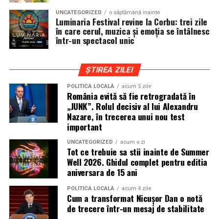
cat si trasee montane sau colinare. O masina pregatita
UNCATEGORIZED
o săptămână inainte
de show trebuie sa ajunga la eveniment in siguranta si
Luminaria Festival revine la Corbu: trei zile
fara probleme, indiferent de conditiile de drum.
în care cerul, muzica și emoția se întâlnesc
într-un spectacol unic
Din acest motiv, tipul de anvelopa ales devine extrem de
important. Anvelopele care ofera aderenta constanta,
ȘTIREA ZILEI
stabilitate si un aspect echilibrat sunt preferate de cei
care nu doresc sa transforme masina intr-un obiect
POLITICĂ LOCALĂ
acum 5 zile
România evită să fie retrogradată în
static. In acest sens, alegerea unor
anvelope all season
„JUNK”. Rolul decisiv al lui Alexandru
175 65 r14
poate fi potrivita pentru multe proiecte
Nazare, în trecerea unui nou test
prezente la evenimentele locale, in special pentru
important
masinile compacte sau clasice.
UNCATEGORIZED
acum o zi
Tot ce trebuie sa stii inainte de Summer
Pozitia masinii si rolul anvelopelor
Well 2026. Ghidul complet pentru editia
aniversara de 15 ani
La un show auto, pozitia masinii este analizata atent.
Cat de jos sta masina, cum se aliniaza roata cu aripa si ce
POLITICĂ LOCALĂ
acum 4 zile
Cum a transformat Nicușor Dan o notă
impact vizual are ansamblul sunt detalii care pot face
de trecere într-un mesaj de stabilitate
diferenta intre un proiect obisnuit si unul remarcabil.