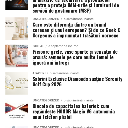
pentru a proteja IMM-urile și furnizorii de
importantă a momentelor speciale din Maramureș,
accentua liniile caroseriei si poate oferi un look
servicii de gestionare (MSP)
combinând experiența organizatorică cu capacitatea de
echilibrat, in timp ce o alegere gresita poate strica
UNCATEGORIZED
o săptămână inainte
a transforma fiecare eveniment într-o amintire
proportiile, chiar daca restul masinii este bine realizat.
Care este diferența dintre un brand
deosebită pentru participanți.
coreean și unul european? Și de ce Geek &
Anvelopele ca element vizual la show-uri auto
Gorgeous a împrumutat trăsături coreene
La evenimentele auto din Cluj, anvelopele nu sunt doar
SOCIAL
o săptămână inainte
Picioare grele, vase sparte și senzația de
componente functionale, ci si elemente vizuale. Publicul
arsură: semnele pe care multe femei le
si fotografii surprind adesea detalii precum modul in
ignoră ani întregi
care roata umple aripa, distanta fata de caroserie si
aspectul general al ansamblului roata-janta.
AFACERI
o săptămână inainte
Sabrini Exclusive Diamonds susține Serenity
Golf Cup 2026
Anvelopele curate, cu dimensiuni corecte si uzura
uniforma, contribuie la imaginea profesionala a unei
masini de show. In multe cazuri, acestea completeaza
UNCATEGORIZED
o săptămână inainte
Dincolo de capacitatea bateriei: cum
jantele si intaresc conceptul ales de proprietar, fie ca
regândește HONOR Magic V6 autonomia
vorbim despre un stil elegant, sportiv sau minimalist.
unui telefon pliabil
Echilibrul dintre estetica si utilizare reala
UNCATEGORIZED
o săptămână inainte