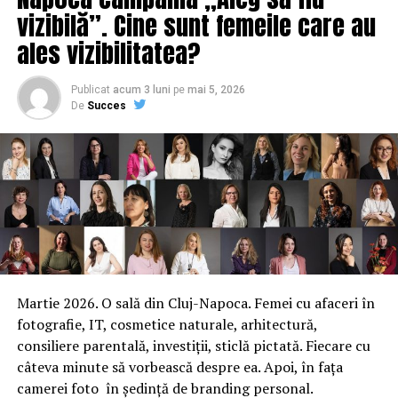
de Isărescu
apare prima dată în
Ziarul Incisiv de
vizibilă”. Cine sunt femeile care au
Prahova
.
ales vizibilitatea?
ARTICOLE PE ACEIASI TEMA:
PRIMA
Publicat
acum 3 luni
pe
mai 5, 2026
De
Succes
URMATORUL
Vivat Justitia de la Curtea Cristinei Tarcea!
NU RATATI
Bogdan și Kovesi, două scenarii care se bat cap în cap
Martie 2026. O sală din Cluj-Napoca. Femei cu afaceri în
fotografie, IT, cosmetice naturale, arhitectură,
consiliere parentală, investiții, sticlă pictată. Fiecare cu
câteva minute să vorbească despre ea. Apoi, în fața
camerei foto în ședință de branding personal.