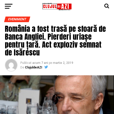
EVENIMENT
România a fost trasă pe sfoară de
Banca Angliei. Pierderi uriașe
pentru țară. Act exploziv semnat
de Isărescu
Publicat
acum 7 ani
pe
martie 2, 2019
De
ClujuldeAZI