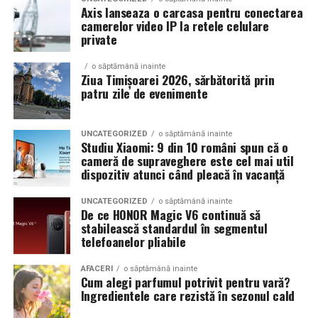
Axis lanseaza o carcasa pentru conectarea
camerelor video IP la retele celulare
Un aspect specific evenimentelor auto din Cluj este
private
prezenta multor masini care nu sunt doar proiecte de
show, ci si vehicule utilizate zilnic. Proprietarii acestora
o săptămână inainte
cauta solutii care sa le permita sa participe la
Ziua Timișoarei 2026, sărbătorită prin
patru zile de evenimente
evenimente fara a sacrifica complet confortul sau
siguranta pe drumurile publice.
UNCATEGORIZED
o săptămână inainte
In acest context, anvelopele alese trebuie sa ofere un
Studiu Xiaomi: 9 din 10 români spun că o
echilibru intre aspect si functionalitate. Multi pasionati
cameră de supraveghere este cel mai util
dispozitiv atunci când pleacă în vacanță
opteaza pentru anvelope care arata bine la show, dar
care pot fi folosite si in conditii reale de trafic,
UNCATEGORIZED
o săptămână inainte
indiferent de vreme sau sezon.
De ce HONOR Magic V6 continuă să
stabilească standardul în segmentul
telefoanelor pliabile
De ce conteaza tipul de anvelopa la evenimentele din
Cluj
AFACERI
o săptămână inainte
Cum alegi parfumul potrivit pentru vară?
Clujul este un oras in care vremea poate fi imprevizibila,
Ingredientele care rezistă în sezonul cald
iar drumurile din imprejurimi includ atat zone urbane,