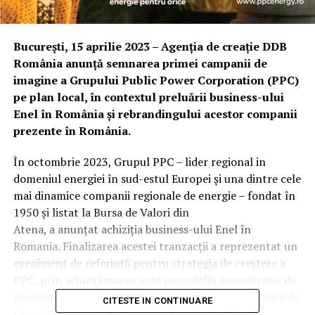
București, 15 aprilie 2023 –
Agenția de creație DDB
România anunță semnarea primei campanii de
imagine a Grupului Public Power Corporation (PPC)
pe plan local, în contextul preluării business-ului
Enel în România și rebrandingului acestor companii
prezente în România.
În octombrie 2023, Grupul PPC – lider regional in
domeniul energiei în sud-estul Europei și una dintre cele
mai dinamice companii regionale de energie – fondat în
1950 și listat la Bursa de Valori din
Atena, a anunțat achiziția business-ului Enel în
Romania. Finalizarea acestei tranzacții a reprezentat un
eveniment de referință pentru strategia de creștere a
PPC, prin achiziționarea unui portofoliu semnificativ de
proiecte regenerabile (deopotrivă finalizate și în curs de
CITESTE IN CONTINUARE
dezvoltare), dar și a operațiunilor de distribuție și