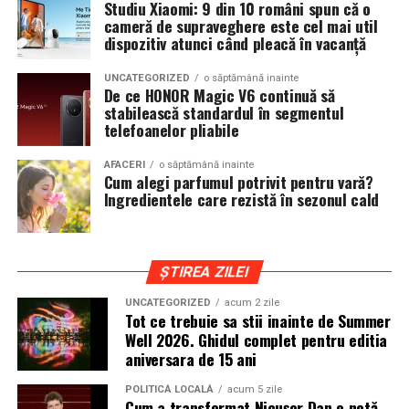
generarea de videoclipuri cu Veo 3.1, crearea de imagini
Studiu Xiaomi: 9 din 10 români spun că o
cameră de supraveghere este cel mai util
cu Nano Banana Pro, instrumentul de producție video
dispozitiv atunci când pleacă în vacanță
Flow și asistentul de cercetare NotebookLM.
UNCATEGORIZED
o săptămână inainte
De ce HONOR Magic V6 continuă să
stabilească standardul în segmentul
telefoanelor pliabile
AFACERI
o săptămână inainte
Cum alegi parfumul potrivit pentru vară?
Ingredientele care rezistă în sezonul cald
ȘTIREA ZILEI
UNCATEGORIZED
acum 2 zile
Tot ce trebuie sa stii inainte de Summer
Well 2026. Ghidul complet pentru editia
aniversara de 15 ani
POLITICĂ LOCALĂ
acum 5 zile
Cum a transformat Nicușor Dan o notă