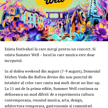
DDB România
.
Vineri, 7 august: 10:00 – 13:00
Sloganul campaniei transmite ideea că fiecare client
Ridicarea bratarilor inainte de festival se poate face
PPC găsește soluțiile potrivite pentru stilul de trai,
exclusiv de catre detinatorii de abonamente sau invitatii
necesitățile sau dorințele sale, indiferent de alegerile
de tip full pass.
făcute. Sloganul sintetizează energia ca fiind o alegere
personală, transformând Grupul PPC într-un partener
Accesul i
n festival
viabil, pe termen lung, îndeosebi prin prisma soluțiilor
de energie regenerabilă pe care le furnizează.
Intrarea in festival se face, ca in fiecare an, din strada
Exista festivaluri la care mergi pentru un concert. Si
Oltului.
exista Summer Well – locul in care muzica este doar
Perioadă de derulare a campaniei: 10 aprilie – 30 mai
inceputul.
2024
Program acces:
In al doilea weekend din august (7-9 august), Domeniul
Medii și canale de comunicare: TV, digital / Social Media,
Stirbey Voda din Buftea devine din nou punctul de
Vineri: incepand cu ora 16:00
outdoor, radio, magazine, drop mailing, proiecte
intalnire al celor care cauta mai mult decat un line-up.
speciale
Sambata si duminica: incepand cu ora 14:00
La 15 ani de la prima editie, Summer Well continua sa
defineasca un mod diferit de a experimenta cultura
Pentru o experienta cat mai relaxata, organizatorii
Campania “Energie pentru orice” a fost realizată prin
contemporana, reunind muzica, arta, design,
recomanda sosirea cat mai devreme, in special in prima
efortul comun al următoarelor echipe:
arhitectura temporara, gastronomie si comunitati
zi de festival.