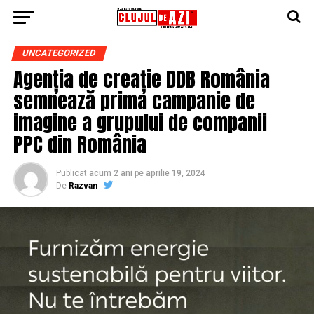
UNCATEGORIZED
Agenția de creație DDB România
semnează prima campanie de
imagine a grupului de companii
PPC din România
Publicat
acum 2 ani
pe
aprilie 19, 2024
De
Razvan