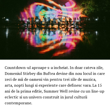
responsabil, în acord cu ceea ce consumatorii de astăzi
așteaptă de la compania lor de energie, punând accent pe
libertatea de a ne crea propriile reguli și de a ne exprima
personalitatea
”,
punctează
Roxana Țâmpău,
Managing Director DDB România
, agenție care
semnează campania de rebranding.
„
În doar patru luni, echipa noastră și partenerii creativi
au transformat o idee îndrăzneață în realitate, prin
lansarea campaniei ‘Energie pentru orice’. Acest efort
comun a demonstrat angajamentul profund și munca
Countdown-ul aproape s-a incheiat. In doar cateva zile,
asiduă a colegilor noștri, consolidându-ne promisiunea
Domeniul Stirbey din Buftea devine din nou locul in care
de a fi alături de clienții noștri într-un mod autentic.
zeci de mii de oameni vin pentru trei zile de muzica,
Acest rebranding nu este doar o schimbare de imagine, ci
arta, nopti lungi si experiente care definesc vara. La 15
o reflexie a dorinței noastre de a le da clienților energia
ani de la prima editie, Summer Well revine cu un line-up
și susținerea de a-și trăi viața așa cum le este mai bine,
eclectic si un univers construit in jurul culturii
marcând un pas important spre viitorul pe care îl
contemporane.
construim împreună
”,
declară
Oana Gherasim, Director