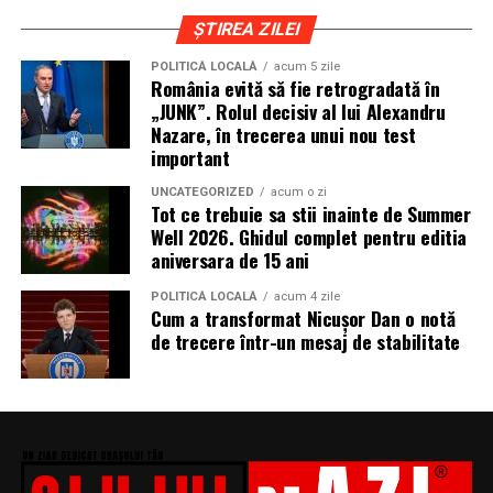
ȘTIREA ZILEI
POLITICĂ LOCALĂ
acum 5 zile
România evită să fie retrogradată în
„JUNK”. Rolul decisiv al lui Alexandru
Nazare, în trecerea unui nou test
important
UNCATEGORIZED
acum o zi
Tot ce trebuie sa stii inainte de Summer
Well 2026. Ghidul complet pentru editia
aniversara de 15 ani
POLITICĂ LOCALĂ
acum 4 zile
Cum a transformat Nicușor Dan o notă
de trecere într-un mesaj de stabilitate