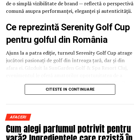
de o simplă vizibilitate de brand — reflectă o perspectivă
ARTICOLE PE ACEIASI TEMA:
comună asupra performanței, eleganței și autenticității.
URMATORUL
Descoperă Excelența în Construcții și Renovări de
Ce reprezintă Serenity Golf Cup
Acoperișuri cu ML Dachdecker
pentru golful din România
NU RATATI
Descoperă Excelența în Construcții cu DachProfi Wien
Ajuns la a patra ediție, turneul Serenity Golf Cup atrage
jucători pasionați de golf din întreaga țară, dar și din
afara ei. Găzduit la SunGarden Golf & Spa Resort Cluj,
evenimentul le oferă amatorilor oportunitatea de a
lupta pentru cel mai mare premiu „Nearest To The Pin”
acordat vreodată la un turneu de golf românesc, într-un
CITESTE IN CONTINUARE
cadru care combină competiția cu socializarea și
relaxarea.
AFACERI
Ediție de ediție, Serenity Golf Cup și-a construit
Cum alegi parfumul potrivit pentru
reputația de eveniment de referință în peisajul
competițiilor de golf din România, oferind
vară? Ingredientele care rezistă în