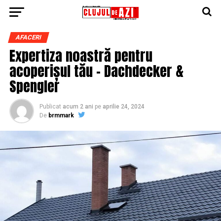
AFACERI
Expertiza noastră pentru
acoperișul tău – Dachdecker &
Spengler
Publicat
acum 2 ani
pe
aprilie 24, 2024
De
brmmark