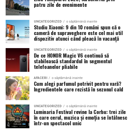
datorita economiilor de timp obtinute pe termen lung.
patru zile de evenimente
Toate aceste tehnologii combinate arata clar directia in
care se indreapta industria constructiilor la nivel global,
UNCATEGORIZED
o săptămână inainte
Studiu Xiaomi: 9 din 10 români spun că o
catre eficienta maxima si costuri reduse. Companiile
cameră de supraveghere este cel mai util
care adopta rapid aceste inovatii castiga un avantaj
dispozitiv atunci când pleacă în vacanță
competitiv semnificativ fata de cele care raman
ancorate in metodele traditionale de lucru. Clientii, la
UNCATEGORIZED
o săptămână inainte
De ce HONOR Magic V6 continuă să
randul lor, beneficiaza de proiecte finalizate mai repede,
stabilească standardul în segmentul
fara a face compromisuri legate de calitatea constructiei
telefoanelor pliabile
finale. Este limpede ca viitorul apropiat va aduce si mai
multe surprize tehnologice, capabile sa transforme
AFACERI
o săptămână inainte
Cum alegi parfumul potrivit pentru vară?
radical acest domeniu esential pentru societate.
Ingredientele care rezistă în sezonul cald
UNCATEGORIZED
o săptămână inainte
Luminaria Festival revine la Corbu: trei zile
în care cerul, muzica și emoția se întâlnesc
într-un spectacol unic