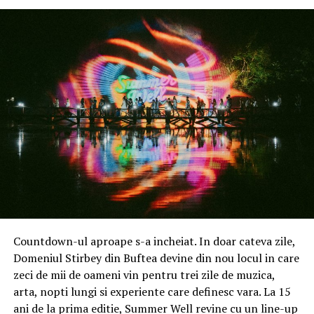
guvernamentale care sprijină învățarea.
Networking de elită:
vor avea ocazia de a
interacționa cu lideri de gândire și practicieni de top
din educație, împărtășind idei și strategii
inovatoare.
Sesiuni de masterclass-uri
: vor putea participa la
ateliere și prezentări care abordează cele mai noi
tendințe în educație, de la adaptarea metodologiilor
de predare la gestionarea nevoilor speciale ale
elevilor.
Dezvoltare profesională continuă
: vor afla cum
să transforme provocările în oportunități și cum să
se adapteze la dinamica schimbărilor în educație.
Countdown-ul aproape s-a incheiat. In doar cateva zile,
Domeniul Stirbey din Buftea devine din nou locul in care
Începând cu data de 1 mai 2024 (miercuri), accesul la
zeci de mii de oameni vin pentru trei zile de muzica,
eveniment va fi deschis și publicului larg
(altor
arta, nopti lungi si experiente care definesc vara. La 15
categorii profesionale, cu excepția celor din
ani de la prima editie, Summer Well revine cu un line-up