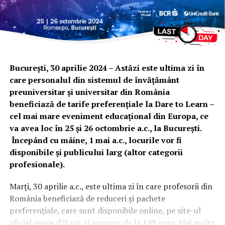
București, 30 aprilie 2024 –
Astăzi este ultima zi în
care
personalul din sistemul de învățământ
preuniversitar și universitar din România
beneficiază
de tarife preferențiale la Dare to Learn –
cel mai mare eveniment educațional din Europa, ce
va avea loc în 25 și 26 octombrie a.c., la București.
Începând cu mâine, 1 mai a.c., locurile vor fi
disponibile și publicului larg (altor categorii
profesionale).
Marți, 30 aprilie a.c., este ultima zi în care profesorii din
România beneficiază de reduceri și pachete
preferențiale, care sunt disponibile online, pe site-ul
oficial (
www.d2l.ro
), și pornesc de la 149 euro. Mai multe