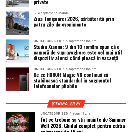
private
sambata, respectiv 426.6 lei pentru duminica.
Editia aniversara marcheaza 15 ani in care festivalul a
devenit unul dintre cele mai importante repere ale verii,
o săptămână inainte
un loc unde cultura pop, estetica contemporana si
Ziua Timișoarei 2026, sărbătorită prin
patru zile de evenimente
muzica se intalnesc firesc.
In luna august, Domeniul Stirbey Voda devine din nou
UNCATEGORIZED
o săptămână inainte
locul in care soundtrack-ul verii se asculta, dar mai ales
Studiu Xiaomi: 9 din 10 români spun că o
se traieste.
cameră de supraveghere este cel mai util
dispozitiv atunci când pleacă în vacanță
Programul complet si detaliile logistice sunt disponibile
UNCATEGORIZED
o săptămână inainte
pe site-ul oficial
www.summerwell.ro
si pe pagina de
De ce HONOR Magic V6 continuă să
Instagram a festivalului @summerwellfest.
stabilească standardul în segmentul
telefoanelor pliabile
Summer Well 2026
este un festival Orange, sustinut de
o serie de parteneri care dau forma si vibe universului
ȘTIREA ZILEI
festivalului: glo™, ING, Peroni Nastro Azzurro, Ursus,
Bacardi, Martini, Hendrick’s Gin, Jack Daniel’s, Mega
UNCATEGORIZED
acum 3 zile
Tot ce trebuie sa stii inainte de Summer
Image, Pepsi, Fashion Days, alpro, Transalpina, vitamin
Well 2026. Ghidul complet pentru editia
aqua, Lay’s, e-on, FABIZ, Bucharest Business School,
aniversara de 15 ani