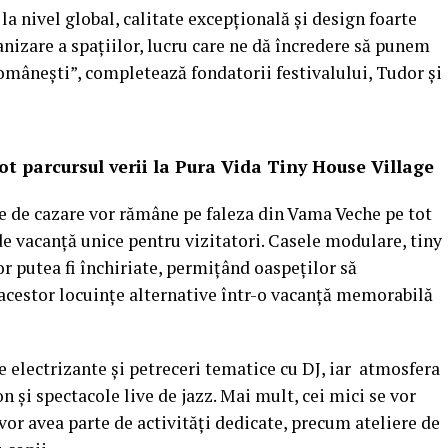
a nivel global, calitate excepțională și design foarte
anizare a spațiilor, lucru care ne dă încredere să punem
omânești”, completează fondatorii festivalului, Tudor și
ot parcursul verii la Pura Vida Tiny House Village
le de cazare vor rămâne pe faleza din Vama Veche pe tot
de vacanță unice pentru vizitatori. Casele modulare, tiny
r putea fi închiriate, permițând oaspeților să
acestor locuințe alternative într-o vacanță memorabilă
 electrizante și petreceri tematice cu DJ, iar atmosfera
n și spectacole live de jazz. Mai mult, cei mici se vor
vor avea parte de activități dedicate, precum ateliere de