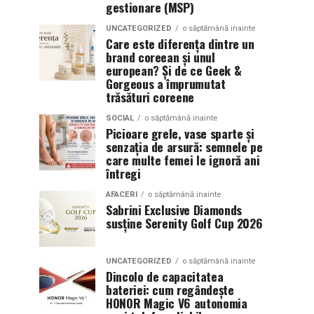
gestionare (MSP)
UNCATEGORIZED
o săptămână inainte
Care este diferența dintre un
brand coreean și unul
european? Și de ce Geek &
Gorgeous a împrumutat
trăsături coreene
SOCIAL
o săptămână inainte
Picioare grele, vase sparte și
senzația de arsură: semnele pe
care multe femei le ignoră ani
întregi
AFACERI
o săptămână inainte
Sabrini Exclusive Diamonds
susține Serenity Golf Cup 2026
UNCATEGORIZED
o săptămână inainte
Dincolo de capacitatea
bateriei: cum regândește
HONOR Magic V6 autonomia