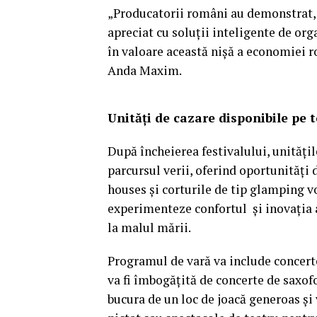
„Producatorii români au demonstrat, l
apreciat cu soluții inteligente de org
în valoare această nișă a economiei r
Anda Maxim.
Unități de cazare disponibile pe t
După încheierea festivalului, unități
parcursul verii, oferind oportunități 
houses și corturile de tip glamping vo
experimenteze confortul și inovația 
la malul mării.
Programul de vară va include concerte
va fi îmbogățită de concerte de saxofo
bucura de un loc de joacă generoas și 