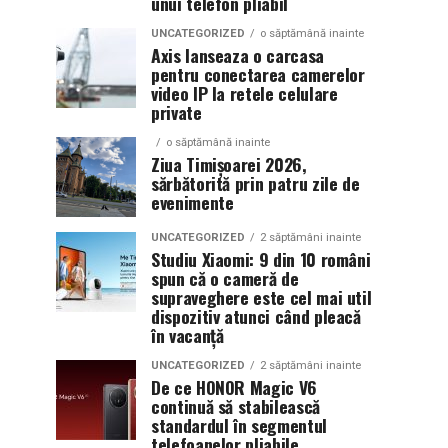
unui telefon pliabil
UNCATEGORIZED
o săptămână inainte
Axis lanseaza o carcasa
pentru conectarea camerelor
video IP la retele celulare
private
o săptămână inainte
Ziua Timișoarei 2026,
sărbătorită prin patru zile de
evenimente
UNCATEGORIZED
2 săptămâni inainte
Studiu Xiaomi: 9 din 10 români
spun că o cameră de
supraveghere este cel mai util
dispozitiv atunci când pleacă
în vacanță
UNCATEGORIZED
2 săptămâni inainte
De ce HONOR Magic V6
continuă să stabilească
standardul în segmentul
telefoanelor pliabile