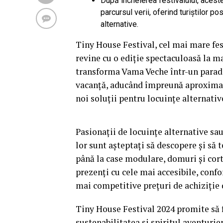
După încheierea festivalului, acest
parcursul verii, oferind turiștilor p
alternative.
Tiny House Festival, cel mai mare fest
revine cu o ediție spectaculoasă la ma
transforma Vama Veche într-un paradis
vacanță, aducând împreună aproximati
noi soluții pentru locuințe alternativ
Pasionații de locuințe alternative sa
lor sunt așteptați să descopere și să t
până la case modulare, domuri și cort
prezenți cu cele mai accesibile, confor
mai competitive prețuri de achiziție 
Tiny House Festival 2024 promite să f
sustenabilitatea și spiritul aventurie