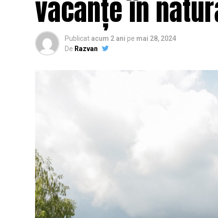
vacanțe în natur
Publicat
acum 2 ani
pe
mai 28, 2024
De
Razvan