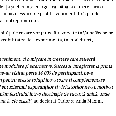
nța și eficiența energetică, până la ciubere, jacuzi,
entru business-uri de profil, evenimentul răspunde
sau antreprenorilor.
unități de cazare vor putea fi rezervate în Vama Veche pe
r posibilitatea de a experimenta, în mod direct,
veniment, ci o mișcare în creștere care reflectă
nțe modulare și alternative. Succesul înregistrat la prima
ne-au vizitat peste 14.000 de participanți, ne-a
m pentru aceste soluții inovatoare si complementare
i entuziasmul expozanților și vizitatorilor ne-au motivat
măm festivalul într-o destinație de vacanță unică, unde
unt la ele acasă”,
au declarat Tudor și Anda Maxim,