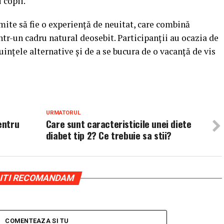
 copii.
ite să fie o experiență de neuitat, care combină
într-un cadru natural deosebit. Participanții au ocazia de
uințele alternative și de a se bucura de o vacanță de vis
URMATORUL
entru
Care sunt caracteristicile unei diete
diabet tip 2? Ce trebuie sa stii?
ITI RECOMANDAM
COMENTEAZA SI TU