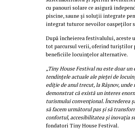
cu panouri solare ce asigură independe
piscine, saune și soluții integrate p
integrat tuturor nevoilor oaspeților 
După încheierea festivalului, aceste 
tot parcursul verii, oferind turiștilo
beneficiile locuințelor alternative.
„Tiny House Festival nu este doar un e
tendințele actuale ale pieței de locui
ediție de anul trecut, la Râșnov, unde 
demonstrat că există un interes enor
turismului convențional. Încrederea ș
să facem următorul pas și să transfor
confortul, accesibilitatea și inovația s
fondatori Tiny House Festival.