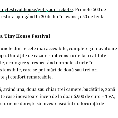
tinyfestival.house/get-your-tickets/
. Primele 500 de
cestora ajungând la 30 de lei în avans și 50 de lei la
la Tiny House Festival
unele dintre cele mai accesibile, complete și inovatoare
opa. Unitățile de cazare sunt construite la o calitate
le, ecologice și respectând normele stricte în
xtensibile, care se pot mări de două sau trei ori
ate și confort remarcabile.
, având una, două sau chiar trei camere, bucătărie, zonă
este case inovatoare încep de la doar 6.900 de euro + TVA,
u oricine dorește să investească într-o locuință de