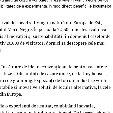
e unități de cazare vor putea fi rezervate în Vama Veche pe tot
osibilitatea de a experimenta, în mod direct, beneficiile locuințelor
ival de travel și living în natură din Europa de Est,
lul Mării Negre. În perioada 22-30 iunie, festivalul va
 al inovației și sustenabilității în domeniul caselor de
v 20.000 de vizitatori dornici să descopere cele mai
e.
u în căutare de idei neconvențioanale pentru vacanțele
esteze 40 de unități de cazare unice, de la tiny houses,
uri de glamping. Expozanți de top din industrie vor fi
tabile și inovative soluții de locuire alternativă, la cele
din Europa.
ie o experiență de neuitat, combinând inovația,
r într-un cadru natural impresionant. De la case echipate