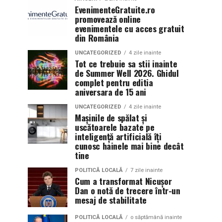
EvenimenteGratuite.ro
promovează online
evenimentele cu acces gratuit
din România
UNCATEGORIZED
4 zile inainte
Tot ce trebuie sa stii inainte
de Summer Well 2026. Ghidul
complet pentru editia
aniversara de 15 ani
UNCATEGORIZED
4 zile inainte
Mașinile de spălat și
uscătoarele bazate pe
inteligență artificială îți
cunosc hainele mai bine decât
tine
POLITICĂ LOCALĂ
7 zile inainte
Cum a transformat Nicușor
Dan o notă de trecere într-un
mesaj de stabilitate
POLITICĂ LOCALĂ
o săptămână inainte