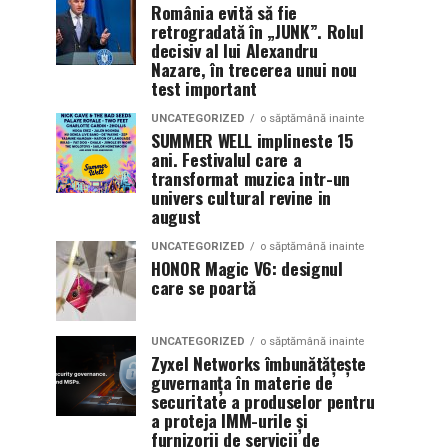
România evită să fie
retrogradată în „JUNK”. Rolul
decisiv al lui Alexandru
Nazare, în trecerea unui nou
test important
UNCATEGORIZED
o săptămână inainte
SUMMER WELL implineste 15
ani. Festivalul care a
transformat muzica intr-un
univers cultural revine in
august
UNCATEGORIZED
o săptămână inainte
HONOR Magic V6: designul
care se poartă
UNCATEGORIZED
o săptămână inainte
Zyxel Networks îmbunătățește
guvernanța în materie de
securitate a produselor pentru
a proteja IMM-urile și
furnizorii de servicii de