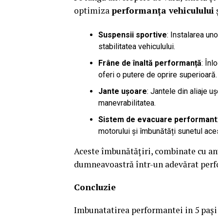
optimiza
performanța vehiculului
Suspensii sportive
: Instalarea un
stabilitatea vehiculului.
Frâne de înaltă performanță
: În
oferi o putere de oprire superioară.
Jante ușoare
: Jantele din aliaje
manevrabilitatea.
Sistem de evacuare performant
motorului și îmbunătăți sunetul aces
Aceste îmbunătățiri, combinate cu anv
dumneavoastră într-un adevărat perf
Concluzie
Imbunatatirea performantei in 5 pași