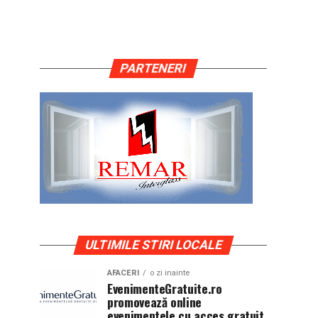
PARTENERI
ULTIMILE STIRI LOCALE
AFACERI
o zi inainte
EvenimenteGratuite.ro
promovează online
evenimentele cu acces gratuit