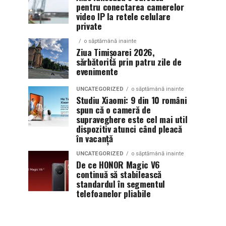
pentru conectarea camerelor
video IP la retele celulare
private
o săptămână inainte
Ziua Timișoarei 2026,
sărbătorită prin patru zile de
evenimente
UNCATEGORIZED
o săptămână inainte
Studiu Xiaomi: 9 din 10 români
spun că o cameră de
supraveghere este cel mai util
dispozitiv atunci când pleacă
în vacanță
UNCATEGORIZED
o săptămână inainte
De ce HONOR Magic V6
continuă să stabilească
standardul în segmentul
telefoanelor pliabile