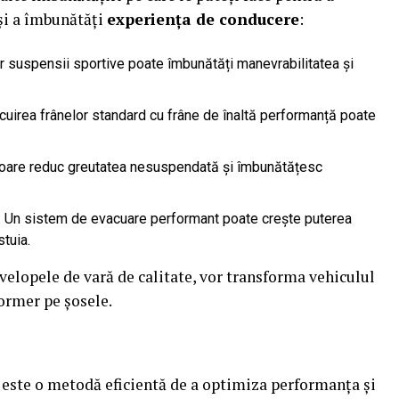
și a îmbunătăți
experiența de conducere
:
or suspensii sportive poate îmbunătăți manevrabilitatea și
locuirea frânelor standard cu frâne de înaltă performanță poate
 ușoare reduc greutatea nesuspendată și îmbunătățesc
: Un sistem de evacuare performant poate crește puterea
tuia.
elopele de vară de calitate, vor transforma vehiculul
ormer pe șosele.
 este o metodă eficientă de a optimiza performanța și