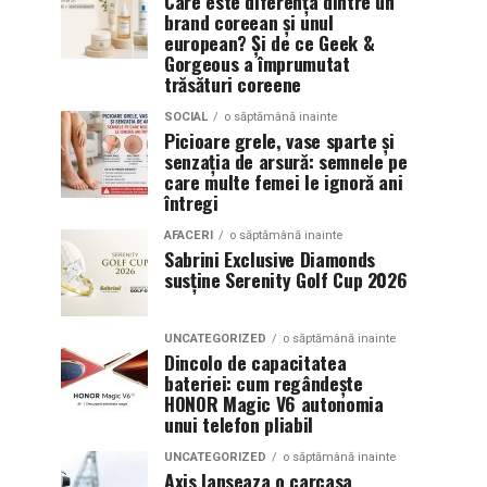
Care este diferența dintre un
brand coreean și unul
european? Și de ce Geek &
Gorgeous a împrumutat
trăsături coreene
SOCIAL
o săptămână inainte
Picioare grele, vase sparte și
senzația de arsură: semnele pe
care multe femei le ignoră ani
întregi
AFACERI
o săptămână inainte
Sabrini Exclusive Diamonds
susține Serenity Golf Cup 2026
UNCATEGORIZED
o săptămână inainte
Dincolo de capacitatea
bateriei: cum regândește
HONOR Magic V6 autonomia
unui telefon pliabil
UNCATEGORIZED
o săptămână inainte
Axis lanseaza o carcasa