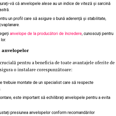
gurați-vă că anvelopele alese au un indice de viteză și sarcină
astră.
entru un profil care să asigure o bună aderență și stabilitate,
acvaplanare.
legeți
anvelope de la producători de încredere
, cunoscuți pentru
lor.
a anvelopelor
crucială pentru a beneficia de toate avantajele oferite de
asigura o instalare corespunzătoare:
le trebuie montate de un specialist care să respecte
.
ontare, este important să echilibrați anvelopele pentru a evita
 ajustați presiunea anvelopelor conform recomandărilor