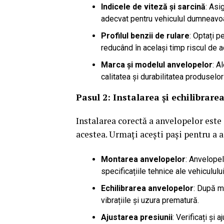
Indicele de viteză și sarcină
: Asi
adecvat pentru vehiculul dumneavo
Profilul benzii de rulare
: Optați p
reducând în același timp riscul de 
Marca și modelul anvelopelor
: A
calitatea și durabilitatea produselor 
Pasul 2: Instalarea și echilibrare
Instalarea corectă a anvelopelor este 
acestea. Urmați acești pași pentru a 
Montarea anvelopelor
: Anvelope
specificațiile tehnice ale vehiculului
Echilibrarea anvelopelor
: După m
vibrațiile și uzura prematură.
Ajustarea presiunii
: Verificați și