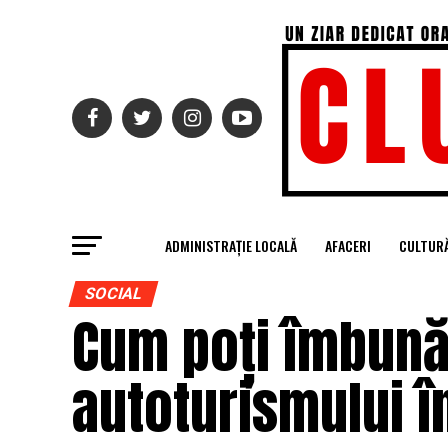
ADMINISTRAȚIE LOCALĂ
AFACERI
CULTUR
SOCIAL
Cum poți îmbună
autoturismului î