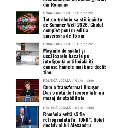
din România
UNCATEGORIZED
3 zile inainte
Tot ce trebuie sa stii inainte
de Summer Well 2026. Ghidul
complet pentru editia
aniversara de 15 ani
UNCATEGORIZED
3 zile inainte
Mașinile de spălat și
uscătoarele bazate pe
inteligență artificială îți
cunosc hainele mai bine decât
tine
POLITICĂ LOCALĂ
6 zile inainte
Cum a transformat Nicușor
Dan o notă de trecere într-un
mesaj de stabilitate
POLITICĂ LOCALĂ
6 zile inainte
România evită să fie
retrogradată în „JUNK”. Rolul
decisiv al lui Alexandru