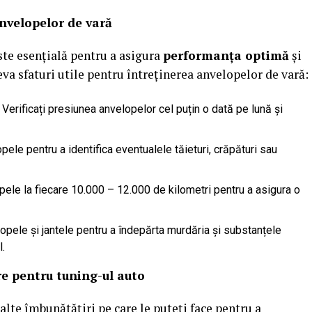
anvelopelor de vară
ste esențială pentru a asigura
performanța optimă
și
teva sfaturi utile pentru întreținerea anvelopelor de vară:
: Verificați presiunea anvelopelor cel puțin o dată pe lună și
pele pentru a identifica eventualele tăieturi, crăpături sau
opele la fiecare 10.000 – 12.000 de kilometri pentru a asigura o
lopele și jantele pentru a îndepărta murdăria și substanțele
l.
re pentru tuning-ul auto
 alte îmbunătățiri pe care le puteți face pentru a