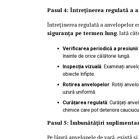
Pasul 4: Întreținerea regulată a 
Întreținerea regulată a anvelopelor e
siguranța pe termen lung
. Iată câ
Verificarea periodică a presiunii
înainte de orice călătorie lungă.
Inspecția vizuală
: Examinați anvelo
obiecte înfipte.
Rotirea anvelopelor
: Rotiți anvel
uzură uniformă.
Curățarea regulată
: Curățați anve
chimice care pot deteriora cauciucu
Pasul 5: Îmbunătățiri suplimenta
Pe lângă anvelopele de vară, există și