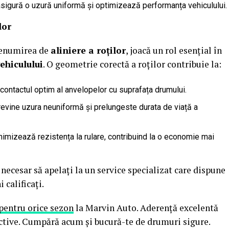
asigură o uzură uniformă și optimizează performanța vehiculului.
lor
 denumirea de
aliniere a roților
, joacă un rol esențial în
ehiculului
. O geometrie corectă a roților contribuie la:
 contactul optim al anvelopelor cu suprafața drumului.
revine uzura neuniformă și prelungeste durata de viață a
nimizează rezistența la rulare, contribuind la o economie mai
 necesar să apelați la un service specializat care dispune
calificați.
 pentru orice sezon
la Marvin Auto. Aderență excelentă
ractive. Cumpără acum și bucură-te de drumuri sigure.