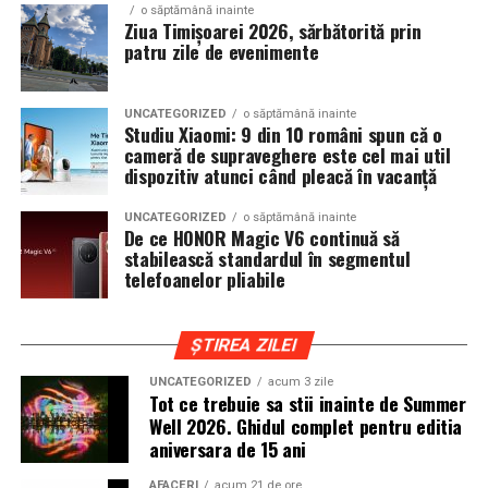
o săptămână inainte
parfumerie. În cadrul unui proiect unic, aceștia au
Ziua Timișoarei 2026, sărbătorită prin
patru zile de evenimente
primit aceeași provocare: să creeze fără reguli, fără
constrângeri comerciale și fără limitări de cost.
Rezultatul este o colecție de parfumuri moderne,
UNCATEGORIZED
o săptămână inainte
construite în jurul creativității și al ingredientelor
Studiu Xiaomi: 9 din 10 români spun că o
cameră de supraveghere este cel mai util
premium.
dispozitiv atunci când pleacă în vacanță
Pentru cei care vor să descopere mai mult decât
UNCATEGORIZED
o săptămână inainte
parfumul din sticlă, Oriflame a lansat și o serie
de
De ce HONOR Magic V6 continuă să
episoade disponibile pe YouTube
, unde poate fi urmărit
stabilească standardul în segmentul
telefoanelor pliabile
întregul proces de creație, de la inspirație și alegerea
ingredientelor până la competiția dintre parfumieri.
ȘTIREA ZILEI
Ce parfum alegi vara?
Nu există un răspuns universal.
Dacă îți plac parfumurile proaspete, citrice și energice,
UNCATEGORIZED
acum 3 zile
Tot ce trebuie sa stii inainte de Summer
ingredientele precum lime-ul sunt alegerea ideală. Dacă
Well 2026. Ghidul complet pentru editia
preferi aromele calde, exotice și cu personalitate, notele
aniversara de 15 ani
de smochină, cocos și lemn de santal sunt perfecte
pentru serile de vară.
AFACERI
acum 21 de ore