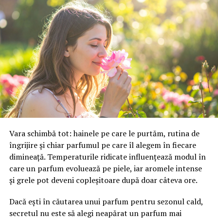
Sabrini Exclusive Diamonds
a ales să susțină Serenity
Golf Cup ca Gold Sponsor pentru că regăsește în acest
turneu aceleași principii care îi ghidează activitatea:
disciplină, rafinament, atenție la fiecare detaliu și
respect pentru munca susținută necesară performanței.
Ca producător român de bijuterie fină cu diamante
naturale, Sabrini pornește de la ideea că valoarea reală
nu apare din întâmplare, ci se construiește prin pasiune,
măiestrie și un angajament constant față de calitate.
Vara schimbă tot: hainele pe care le purtăm, rutina de
Acest principiu se regăsește în fiecare piesă realizată în
îngrijire și chiar parfumul pe care îl alegem în fiecare
atelierul propriu, unde rigoarea aplicată este identică.
dimineață. Temperaturile ridicate influențează modul în
care un parfum evoluează pe piele, iar aromele intense
Momentele esențiale, marcate
și grele pot deveni copleșitoare după doar câteva ore.
prin inele de logodnă și
Dacă ești în căutarea unui parfum pentru sezonul cald,
verighete Sabrini
secretul nu este să alegi neapărat un parfum mai