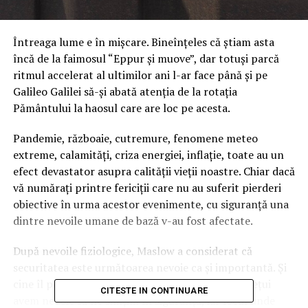
Întreaga lume e în mişcare. Bineînţeles că ştiam asta
încă de la faimosul “Eppur şi muove”, dar totuşi parcă
ritmul accelerat al ultimilor ani l-ar face până şi pe
Galileo Galilei să-şi abată atenţia de la rotaţia
Pământului la haosul care are loc pe acesta.
Pandemie, războaie, cutremure, fenomene meteo
extreme, calamităţi, criza energiei, inflaţie, toate au un
efect devastator asupra calităţii vieţii noastre. Chiar dacă
vă număraţi printre fericiţii care nu au suferit pierderi
obiective în urma acestor evenimente, cu siguranţă una
dintre nevoile umane de bază v-au fost afectate.
După nevoile fiziologice, Maslow a considerat că
securitatea este următoarea nevoie ca şi importantă. Şi
cine îl poate contrazice? Pentru a putea supravieţui
CITESTE IN CONTINUARE
avem nevoie să ne simţim în siguranţă, iar locul unde