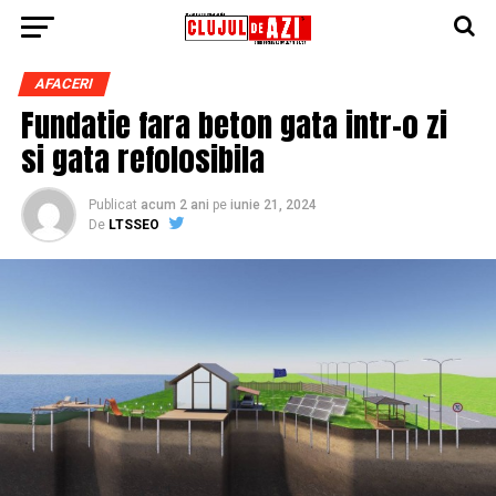
AFACERI
Fundatie fara beton gata intr-o zi
si gata refolosibila
Publicat
acum 2 ani
pe
iunie 21, 2024
De
LTSSEO