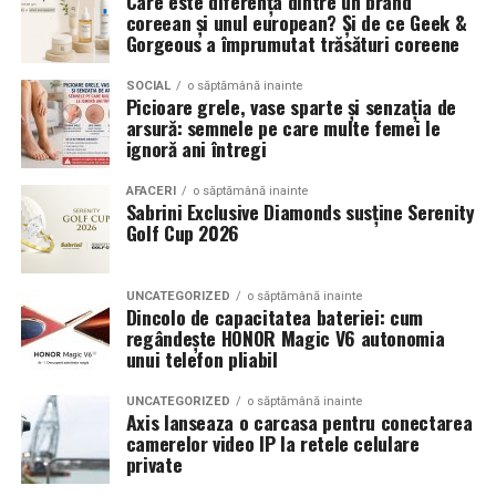
Care este diferența dintre un brand
coreean și unul european? Și de ce Geek &
Pentru cei care preferă parfumurile mai calde și
Gorgeous a împrumutat trăsături coreene
senzuale, Tropic Thunder propune o atmosferă complet
diferită.
SOCIAL
o săptămână inainte
Picioare grele, vase sparte și senzația de
arsură: semnele pe care multe femei le
Smochina coaptă, laptele de cocos și lemnul de santal
ignoră ani întregi
construiesc o compoziție inspirată de zilele petrecute la
soare și de energia destinațiilor tropicale. Este un
AFACERI
o săptămână inainte
Sabrini Exclusive Diamonds susține Serenity
parfum care îmbină prospețimea fructelor cu confortul
Golf Cup 2026
notelor cremoase și lemnoase, fiind ideal pentru serile
de vară.
UNCATEGORIZED
o săptămână inainte
Dincolo de capacitatea bateriei: cum
Parfumuri create fără limite
regândește HONOR Magic V6 autonomia
unui telefon pliabil
Atât
La La Lime
, cât și
Tropic Thunder
fac parte din
Top
Scents
, prima colecție Oriflame inspirată din parfumeria
UNCATEGORIZED
o săptămână inainte
de nișă.
Axis lanseaza o carcasa pentru conectarea
camerelor video IP la retele celulare
private
Colecția a fost dezvoltată în colaborare cu Givaudan și
cu noua generație de parfumieri ai școlii sale de