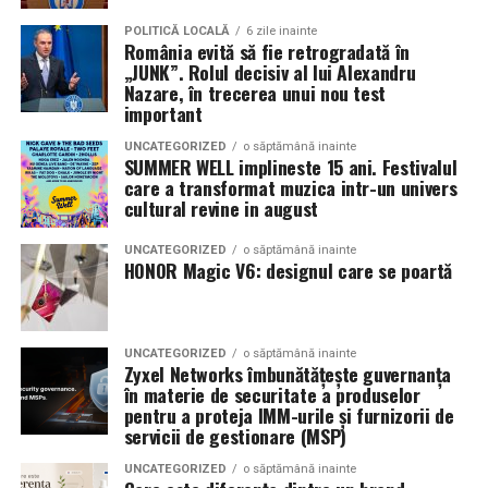
parfumeria fină.
Colecțiile pe care le propune brandul acoperă toate
POLITICĂ LOCALĂ
6 zile inainte
România evită să fie retrogradată în
ocaziile ce merită marcate printr-o bijuterie autentică:
„JUNK”. Rolul decisiv al lui Alexandru
Blanco’s Diamonds
, dedicată inelelor de logodnă și
Nazare, în trecerea unui nou test
bijuteriilor fine cu diamante naturale certificate;
important
DeRuvo Diamonds and Precious Stones
, orientată
La La Lime
– prospețime reinterpretată
UNCATEGORIZED
o săptămână inainte
spre pietre prețioase colorate naturale; și
Verighetele
SUMMER WELL implineste 15 ani. Festivalul
Sabrini
, realizate la comandă în atelierul propriu,
care a transformat muzica intr-un univers
Dacă preferi parfumurile fresh, luminoase și energice, La
cultural revine in august
personalizate în întregime pentru fiecare cuplu.
La Lime este alegerea potrivită.
UNCATEGORIZED
o săptămână inainte
Telefon și WhatsApp:
0790 999 900
Parfumul este construit în jurul lime-ului peruvian,
HONOR Magic V6: designul care se poartă
Email:
info@sabrini.ro
completat de un acord de lenjerie proaspăt spălată și
Toate magazinele:
sabrini.ro/magazine
Akigalawood, o notă lemnoasă modernă care oferă
Livrare gratuită în toată România.
profunzime și persistență. Rezultatul este un parfum
UNCATEGORIZED
o săptămână inainte
Zyxel Networks îmbunătățește guvernanța
vibrant, contemporan și ușor de purtat în orice moment
Sabrini — Diamante naturale. Momente autentice.
în materie de securitate a produselor
al zilei.
pentru a proteja IMM-urile și furnizorii de
(Advertorial)
servicii de gestionare (MSP)
Tropic Thunder
– vacanța într-o sticlă
UNCATEGORIZED
o săptămână inainte