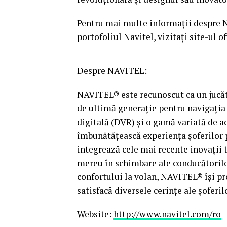
Pentru mai multe informații despre 
portofoliul Navitel, vizitați site-ul of
Despre NAVITEL:
NAVITEL® este recunoscut ca un jucăt
de ultimă generație pentru navigația 
digitală (DVR) și o gamă variată de ac
îmbunătățească experiența șoferilor p
integrează cele mai recente inovații
mereu în schimbare ale conducătorilor
confortului la volan, NAVITEL® își pr
satisfacă diversele cerințe ale șoferil
Website:
http://www.navitel.com/ro