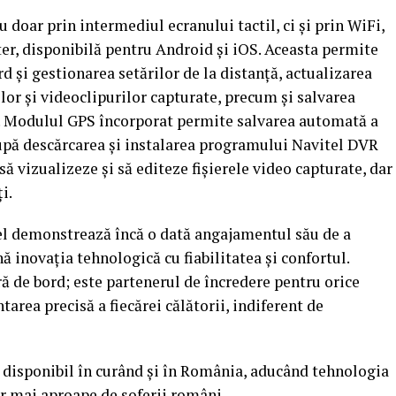
doar prin intermediul ecranului tactil, ci și prin WiFi,
r, disponibilă pentru Android și iOS. Aceasta permite
d și gestionarea setărilor de la distanță, actualizarea
lor și videoclipurilor capturate, precum și salvarea
l. Modulul GPS încorporat permite salvarea automată a
upă descărcarea și instalarea programului Navitel DVR
să vizualizeze și să editeze fișierele video capturate, dar
i.
el demonstrează încă o dată angajamentul său de a
nă inovația tehnologică cu fiabilitatea și confortul.
 de bord; este partenerul de încredere pentru orice
area precisă a fiecărei călătorii, indiferent de
 disponibil în curând și în România, aducând tehnologia
r mai aproape de șoferii români.