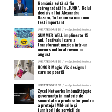
România evită să fie
retrogradată în „JUNK”. Rolul
decisiv al lui Alexandru
Nazare, în trecerea unui nou
test important
UNCATEGORIZED
o săptămână inainte
SUMMER WELL implineste 15
ani. Festivalul care a
transformat muzica intr-un
univers cultural revine in
august
UNCATEGORIZED
o săptămână inainte
HONOR Magic V6: designul
care se poartă
UNCATEGORIZED
o săptămână inainte
Zyxel Networks îmbunătățește
guvernanța în materie de
securitate a produselor pentru
a proteja IMM-urile și
furnizorii de servicii de