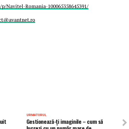
/p/Navitel-Romania-100065358645391/
ct@avantnet.ro
URMATORUL
uit
Gestionează-ți imaginile – cum să
lucrezi cu un număr mare de