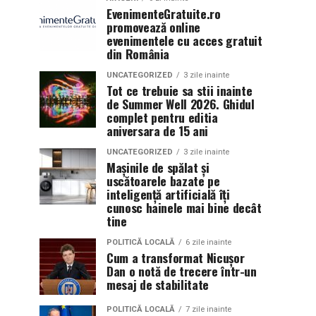
EvenimenteGratuite.ro
promovează online
evenimentele cu acces gratuit
din România
UNCATEGORIZED
3 zile inainte
Tot ce trebuie sa stii inainte
de Summer Well 2026. Ghidul
complet pentru editia
aniversara de 15 ani
UNCATEGORIZED
3 zile inainte
Mașinile de spălat și
uscătoarele bazate pe
inteligență artificială îți
cunosc hainele mai bine decât
tine
POLITICĂ LOCALĂ
6 zile inainte
Cum a transformat Nicușor
Dan o notă de trecere într-un
mesaj de stabilitate
POLITICĂ LOCALĂ
7 zile inainte