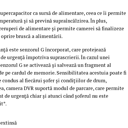
upercapacitor ca sursă de alimentare, ceea ce îi permite
mperatură și să prevină supraîncălzirea. În plus,
treruperi de alimentare și permite camerei să finalizeze
e oprire bruscă a alimentării.
nță este senzorul G încorporat, care protejează
i de urgență împotriva suprascrierii. În cazul unei
senzorul G se activează și salvează un fragment al
de pe cardul de memorie. Sensibilitatea acestuia poate fi
e condus al fiecărui șofer și condițiilor de drum,
ea, camera DVR suportă modul de parcare, care permite
 de urgență chiar și atunci când șoferul nu este
t*.
 extinsă