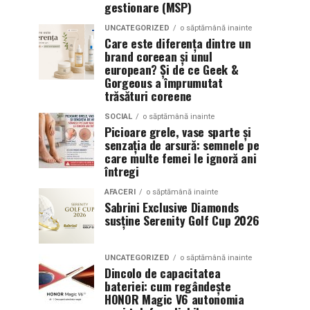
gestionare (MSP)
UNCATEGORIZED
o săptămână inainte
Care este diferența dintre un
brand coreean și unul
european? Și de ce Geek &
Gorgeous a împrumutat
trăsături coreene
SOCIAL
o săptămână inainte
Picioare grele, vase sparte și
senzația de arsură: semnele pe
care multe femei le ignoră ani
întregi
AFACERI
o săptămână inainte
Sabrini Exclusive Diamonds
susține Serenity Golf Cup 2026
UNCATEGORIZED
o săptămână inainte
Dincolo de capacitatea
bateriei: cum regândește
HONOR Magic V6 autonomia