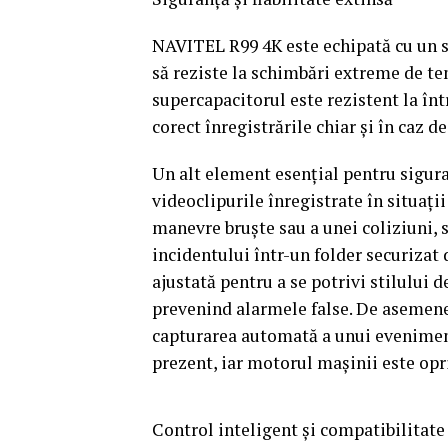
NAVITEL R99 4K este echipată cu un s
să reziste la schimbări extreme de te
supercapacitorul este rezistent la în
corect înregistrările chiar și în caz d
Un alt element esențial pentru sigura
videoclipurile înregistrate în situați
manevre bruște sau a unei coliziuni, 
incidentului într-un folder securizat 
ajustată pentru a se potrivi stilului d
prevenind alarmele false. De asemen
capturarea automată a unui eveniment
prezent, iar motorul mașinii este opri
Control inteligent și compatibilitate