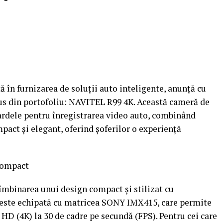
 în furnizarea de soluții auto inteligente, anunță cu
us din portofoliu: NAVITEL R99 4K. Această cameră de
ardele pentru înregistrarea video auto, combinând
act și elegant, oferind șoferilor o experiență
compact
mbinarea unui design compact și stilizat cu
 este echipată cu matricea SONY IMX415, care permite
 HD (4K) la 30 de cadre pe secundă (FPS). Pentru cei care