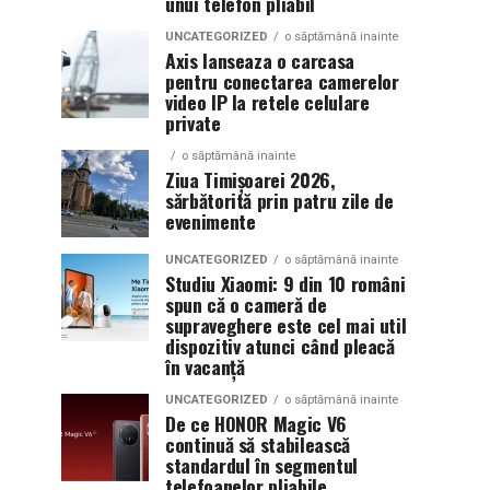
unui telefon pliabil
UNCATEGORIZED
o săptămână inainte
Axis lanseaza o carcasa
pentru conectarea camerelor
video IP la retele celulare
private
o săptămână inainte
Ziua Timișoarei 2026,
sărbătorită prin patru zile de
evenimente
UNCATEGORIZED
o săptămână inainte
Studiu Xiaomi: 9 din 10 români
spun că o cameră de
supraveghere este cel mai util
dispozitiv atunci când pleacă
în vacanță
UNCATEGORIZED
o săptămână inainte
De ce HONOR Magic V6
continuă să stabilească
standardul în segmentul
telefoanelor pliabile