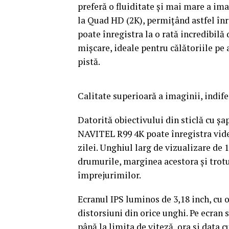
preferă o fluiditate și mai mare a ima
la Quad HD (2K), permițând astfel înr
poate înregistra la o rată incredibilă
mișcare, ideale pentru călătoriile pe
pistă.
Calitate superioară a imaginii, indif
Datorită obiectivului din sticlă cu șa
NAVITEL R99 4K poate înregistra vide
zilei. Unghiul larg de vizualizare de 
drumurile, marginea acestora și trotu
împrejurimilor.
Ecranul IPS luminos de 3,18 inch, cu o
distorsiuni din orice unghi. Pe ecran 
până la limita de viteză, ora și data 