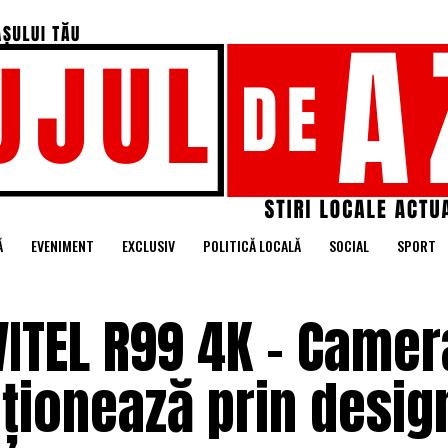
Ă
EVENIMENT
EXCLUSIV
POLITICĂ LOCALĂ
SOCIAL
SPORT
VITEL R99 4K – Camer
ționează prin design