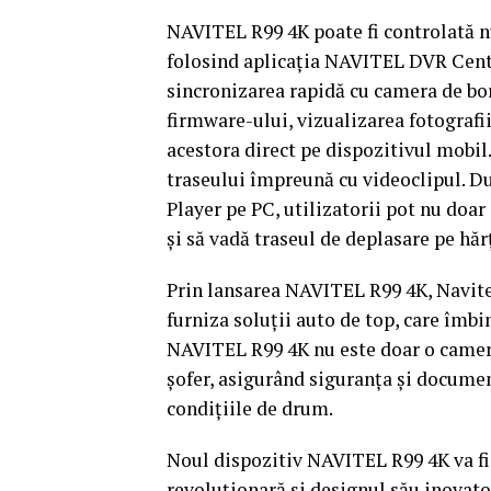
NAVITEL R99 4K poate fi controlată nu 
folosind aplicația NAVITEL DVR Cente
sincronizarea rapidă cu camera de bor
firmware-ului, vizualizarea fotografii
acestora direct pe dispozitivul mobi
traseului împreună cu videoclipul. D
Player pe PC, utilizatorii pot nu doar 
și să vadă traseul de deplasare pe hărț
Prin lansarea NAVITEL R99 4K, Navit
furniza soluții auto de top, care îmbi
NAVITEL R99 4K nu este doar o cameră
șofer, asigurând siguranța și document
condițiile de drum.
Noul dispozitiv NAVITEL R99 4K va fi
revoluționară și designul său inovato