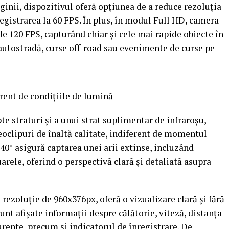
ginii, dispozitivul oferă opțiunea de a reduce rezoluția
egistrarea la 60 FPS. În plus, în modul Full HD, camera
 de 120 FPS, capturând chiar și cele mai rapide obiecte în
 autostradă, curse off-road sau evenimente de curse pe
erent de condițiile de lumină
pte straturi și a unui strat suplimentar de infraroșu,
oclipuri de înaltă calitate, indiferent de momentul
140° asigură captarea unei arii extinse, incluzând
arele, oferind o perspectivă clară și detaliată asupra
 rezoluție de 960x376px, oferă o vizualizare clară și fără
sunt afișate informații despre călătorie, viteză, distanța
curente, precum și indicatorul de înregistrare. De