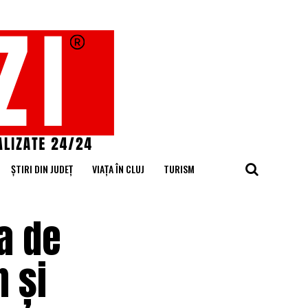
ȘTIRI DIN JUDEȚ
VIAȚA ÎN CLUJ
TURISM
a de
 și