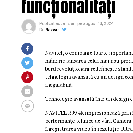
funcționalități
Publicat
acum 2 ani
pe
august 13, 2024
De
Razvan
Navitel, o companie foarte importantă
mândrie lansarea celui mai nou prod
bord revoluționară redefinește stand
tehnologia avansată cu un design comp
inegalabilă.
Tehnologie avansată într-un design 
NAVITEL R99 4K impresionează prin î
performanțe tehnice de vârf. Camera
înregistrarea video în rezoluție Ultra