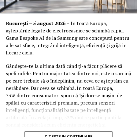
Orange Shop Victoriei (9:00 – 18:00)
Orange Shop Plaza (12:00 – 20:00)
București – 5 august 2026 –
În toată Europa,
Orange Shop Park Lake (12:00 – 20:00)
așteptările legate de electrocasnice se schimbă rapid.
Gama Bespoke AI de la Samsung este concepută pentru
Incepand cu luni, 3.08, batarile pot fi comandate si prin
a le satisface, integrând inteligență, eficiență și grijă în
aplicatia WOLT.
fiecare ciclu.
Intre 3 si 6 august: 10:00 – 20:00
Gândește-te la ultima dată când ți-a făcut plăcere să
Vineri, 7 august: 10:00 – 13:00
speli rufele. Pentru majoritatea dintre noi, este o sarcină
pe care trebuie să o îndeplinim, nu ceva ce așteptăm cu
Ridicarea bratarilor inainte de festival se poate face
nerăbdare. Dar ceva se schimbă. În toată Europa,
exclusiv de catre detinatorii de abonamente sau invitatii
73% dintre consumatori spun că își doresc mașini de
de tip full pass.
Caracteristici suplimentare pentru Philips
spălat cu caracteristici premium, precum senzori
34B2U6603CH și 34B2U5600C
inteligenți, funcționalități bazate pe inteligență
Accesul i
n festival
artificială. În același timp, 53% dintre participanți la
Ambele modele includ un suport de reglare a înălțimii
sondaj consideră acum eficiența energetică și
Intrarea in festival se face, ca in fiecare an, din strada
care permite înclinarea și rotația pentru a se adapta
optimizarea bazată pe inteligență artificială drept
Oltului.
preferințelor utilizatorilor. Dezvoltate ținând cont de
CITESTE IN CONTINUARE