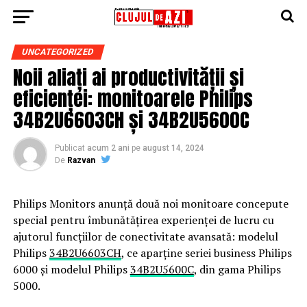
UNCATEGORIZED
Noii aliați ai productivității și
eficienței: monitoarele Philips
34B2U6603CH și 34B2U5600C
Publicat
acum 2 ani
pe
august 14, 2024
De
Razvan
Philips Monitors anunță două noi monitoare concepute
special pentru îmbunătățirea experienței de lucru cu
ajutorul funcțiilor de conectivitate avansată: modelul
Philips
34B2U6603CH
, ce aparține seriei business Philips
6000 și modelul Philips
34B2U5600C
, din gama Philips
5000.