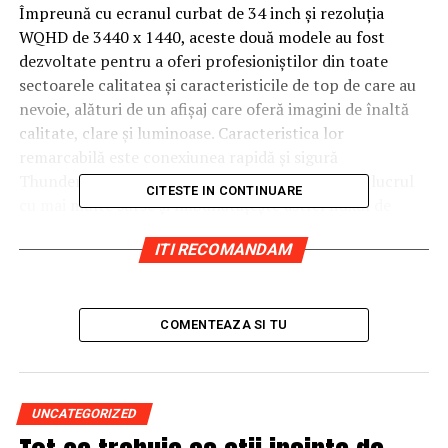
Împreună cu ecranul curbat de 34 inch și rezoluția
WQHD de 3440 x 1440, aceste două modele au fost
dezvoltate pentru a oferi profesioniștilor din toate
sectoarele calitatea și caracteristicile de top de care au
nevoie, alături de un afișaj care oferă imagini de înaltă
calitate, clare și luminoase. Caracteristica lor
remarcabilă este conexiunea rapidă și sigură
Thunderbolt 4, respectiv USB-C, care facilitează lucrul
CITESTE IN CONTINUARE
cu mai multe surse și îmbunătățește astfel fluxul de
lucru, productivitatea și eficiența.
ITI RECOMANDAM
Proiectat pentru mediul profesional, cu funcții
avansate de conectivitate
COMENTEAZA SI TU
Philips 34B2U6603CH include conectivitate
Thunderbolt 4 pentru transferul de date la viteze mari
și posibilitatea de încărcare a dispozitivelor externe prin
UNCATEGORIZED
livrarea de energie de până la 100W, având în același