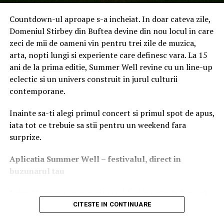
Countdown-ul aproape s-a incheiat. In doar cateva zile,
Domeniul Stirbey din Buftea devine din nou locul in care
zeci de mii de oameni vin pentru trei zile de muzica,
arta, nopti lungi si experiente care definesc vara. La 15
ani de la prima editie, Summer Well revine cu un line-up
eclectic si un univers construit in jurul culturii
contemporane.
Inainte sa-ti alegi primul concert si primul spot de apus,
iata tot ce trebuie sa stii pentru un weekend fara
surprize.
Aplica
t
ia Summer Well
– festivalul, direct in
buzunarul tau
Primul lucru pe care merita sa-l faci inainte de festival
este sa descarci aplicatia Summer Well, disponibila in
CITESTE IN CONTINUARE
O nouă cameră web care facilitează colaborarea
App Store si Google Play.