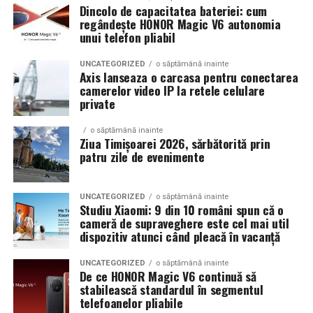
Bucuresti, FABIZ, Bucharest Business School, biciclop,
Dincolo de capacitatea bateriei: cum
syoss, InterContinental Athénée Palace, Secom.
regândește HONOR Magic V6 autonomia
Intr-un peisaj in care festivalurile se schimba constant,
unui telefon pliabil
Summer Well si-a pastrat identitatea: un eveniment
Abonamentele sunt disponibile pe summerwell.ro la
construit in jurul curiozitatii, al comunitatilor creative si
UNCATEGORIZED
o săptămână inainte
pretul de 513 lei. De asemenea, pot fi achizitionate
al experientelor care merg dincolo de muzica.
Axis lanseaza o carcasa pentru conectarea
bilete de o zi la pretul de 351 lei pentru vineri si
camerelor video IP la retele celulare
private
sambata, respectiv 426.6 lei pentru duminica.
Editia aniversara marcheaza 15 ani in care festivalul a
devenit unul dintre cele mai importante repere ale verii,
o săptămână inainte
un loc unde cultura pop, estetica contemporana si
Ziua Timișoarei 2026, sărbătorită prin
patru zile de evenimente
muzica se intalnesc firesc.
In luna august, Domeniul Stirbey Voda devine din nou
UNCATEGORIZED
o săptămână inainte
locul in care soundtrack-ul verii se asculta, dar mai ales
Studiu Xiaomi: 9 din 10 români spun că o
se traieste.
cameră de supraveghere este cel mai util
dispozitiv atunci când pleacă în vacanță
Programul complet si detaliile logistice sunt disponibile
UNCATEGORIZED
o săptămână inainte
pe site-ul oficial
www.summerwell.ro
si pe pagina de
De ce HONOR Magic V6 continuă să
Instagram a festivalului @summerwellfest.
stabilească standardul în segmentul
telefoanelor pliabile