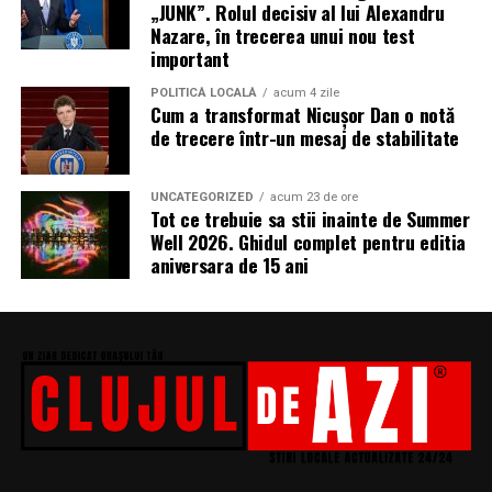
„JUNK”. Rolul decisiv al lui Alexandru
Nazare, în trecerea unui nou test
important
Specificațiile exacte, prețurile și disponibilitatea vor
POLITICĂ LOCALĂ
acum 4 zile
Cum a transformat Nicușor Dan o notă
varia în funcție de regiune. Pentru a afla mai multe
de trecere într-un mesaj de stabilitate
despre disponibilitatea, specificațiile produselor și
prețurile pe anumite piețe, vă rugăm să contactați cel
mai apropiat birou Acer prin
www.acer.com
.
UNCATEGORIZED
acum 23 de ore
Tot ce trebuie sa stii inainte de Summer
Well 2026. Ghidul complet pentru editia
aniversara de 15 ani
Vizitați
Acer Media Center
pentru imagini și specificații
ale produselor, sau vizitați
next@acer Press
Room
pentru a vedea toate anunțurile.
Specificații: