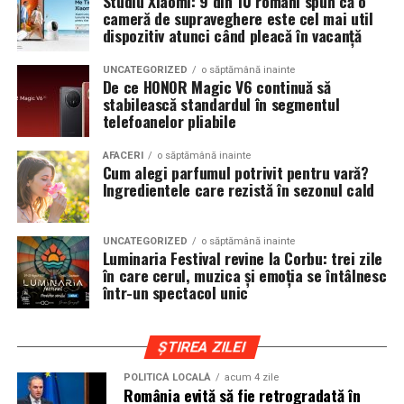
Studiu Xiaomi: 9 din 10 români spun că o
să fie rapidă și ușoară.
cameră de supraveghere este cel mai util
** Google AI Pro, care include Gemini Advanced și 5 TB
sambata, respectiv 426.6 lei pentru duminica.
dispozitiv atunci când pleacă în vacanță
spațiu de stocare în cloud, este oferit gratuit timp de trei
O suită de funcționalități activate de AI poate fi de
luni de la momentul activării și oferă funcții precum
asemenea utilizată la maximum în timpul streaming-
UNCATEGORIZED
o săptămână inainte
generarea de videoclipuri cu Veo 3.1, crearea de imagini
De ce HONOR Magic V6 continuă să
ului sau conversațiilor video cu ajutorul camerei web
stabilească standardul în segmentul
cu Nano Banana Pro, instrumentul de producție video
Acer PurifiedView™ cu suport AI și Acer PurifiedVoice™
telefoanelor pliabile
Flow și asistentul de cercetare NotebookLM.
2.0 cu trei microfoane cu tehnologie de reducere a
zgomotului AI.
AFACERI
o săptămână inainte
Cum alegi parfumul potrivit pentru vară?
Ingredientele care rezistă în sezonul cald
Prețuri și disponibilitate
UNCATEGORIZED
o săptămână inainte
Luminaria Festival revine la Corbu: trei zile
în care cerul, muzica și emoția se întâlnesc
Acer Nitro V 16 (ANV16-71) va fi disponibil în EMEA din
într-un spectacol unic
luna octombrie, la prețuri începând de la 1.449 EUR.
ȘTIREA ZILEI
Acer Nitro V 14 (ANV14-61) va fi disponibil în EMEA din
POLITICĂ LOCALĂ
acum 4 zile
România evită să fie retrogradată în
luna septembrie, la prețuri începând de la 1.199 EUR.