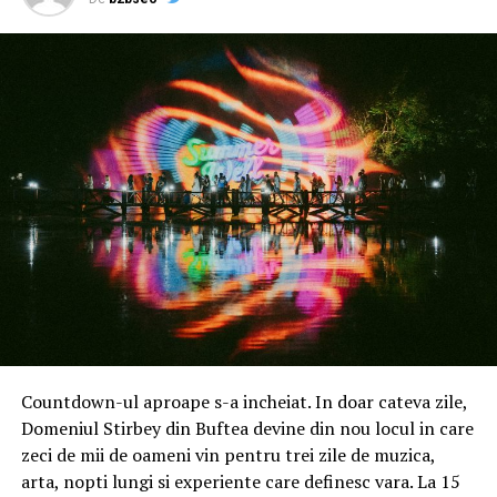
BERLIN (04 septembrie 2024)
Acer a prezentat astăzi
mai multe PC-uri noi de gaming cu Windows 11, inclusiv
puternicul desktop Predator Orion 7000 care etalează
caracteristici de înaltă performanță pentru ridicarea
nivelului de joc, noul laptop de gaming Nitro V 14 care
dispune de un șasiu unic de culoare alb perlat și un
laptop de gaming Nitro V 16 perfecționat.
Predator Orion 7000 este un „monstru” pentru gaming
care oferă performanțe de ultimă generație care îi vor
entuziasma chiar și pe cei mai competitivi jucători și
include cea mai recentă tehnologie de procesare,
susținută de procesoare Intel® de ultimă generație și
plăci grafice până la NVIDIA® GeForce RTX™ 4090
(1321 AI TOPS). De asemenea, dispune de ventilatorul
Countdown-ul aproape s-a incheiat. In doar cateva zile,
de sistem patentat Predator CycloneX 360™ și de un
Domeniul Stirbey din Buftea devine din nou locul in care
cooler cu lichid pentru CPU pentru a menține
zeci de mii de oameni vin pentru trei zile de muzica,
dispozitivul rece și gata de luptă.
arta, nopti lungi si experiente care definesc vara. La 15