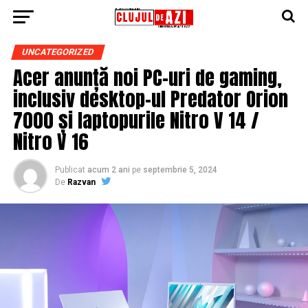
UNCATEGORIZED
Acer anunță noi PC-uri de gaming,
inclusiv desktop-ul Predator Orion
7000 și laptopurile Nitro V 14 /
Nitro V 16
Publicat
acum 2 ani
pe
septembrie 5, 2024
De
Razvan