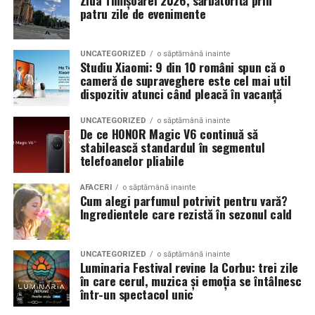
syoss, InterContinental Athénée Palace, Secom.
patru zile de evenimente
https://www.honor.com/ro/support/screen-protection/
și
Abonamentele sunt disponibile pe summerwell.ro la
https://www.honor.com/ro/support/honor-magic-v6-
pretul de 513 lei. De asemenea, pot fi achizitionate
service-benefits/
UNCATEGORIZED
o săptămână inainte
Studiu Xiaomi: 9 din 10 români spun că o
bilete de o zi la pretul de 351 lei pentru vineri si
cameră de supraveghere este cel mai util
** Google AI Pro, care include Gemini Advanced și 5 TB
sambata, respectiv 426.6 lei pentru duminica.
dispozitiv atunci când pleacă în vacanță
spațiu de stocare în cloud, este oferit gratuit timp de trei
luni de la momentul activării și oferă funcții precum
UNCATEGORIZED
o săptămână inainte
generarea de videoclipuri cu Veo 3.1, crearea de imagini
De ce HONOR Magic V6 continuă să
stabilească standardul în segmentul
cu Nano Banana Pro, instrumentul de producție video
telefoanelor pliabile
Flow și asistentul de cercetare NotebookLM.
AFACERI
o săptămână inainte
Cum alegi parfumul potrivit pentru vară?
Ingredientele care rezistă în sezonul cald
UNCATEGORIZED
o săptămână inainte
Luminaria Festival revine la Corbu: trei zile
în care cerul, muzica și emoția se întâlnesc
într-un spectacol unic