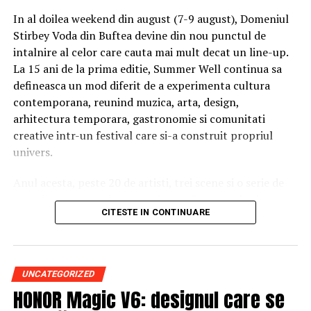
Program acces:
In al doilea weekend din august (7-9 august), Domeniul
Stirbey Voda din Buftea devine din nou punctul de
Vineri: incepand cu ora 16:00
intalnire al celor care cauta mai mult decat un line-up.
Sambata si duminica: incepand cu ora 14:00
La 15 ani de la prima editie, Summer Well continua sa
defineasca un mod diferit de a experimenta cultura
Pentru o experienta cat mai relaxata, organizatorii
contemporana, reunind muzica, arta, design,
recomanda sosirea cat mai devreme, in special in prima
arhitectura temporara, gastronomie si comunitati
zi de festival.
creative intr-un festival care si-a construit propriul
Accesul participantilor este permis pana la ora 23:30 in
univers.
fiecare dintre cele trei zile.
Anul acesta, peste 20 de artisti, trei scene si o serie de
Persoanele acreditate (presa, parteneri si guestlist) isi
experiente curatoriate transforma fiecare colt al
pot ridica acreditarile zilnic intre orele 08:00 si 20:00,
CITESTE IN CONTINUARE
domeniului intr-un spatiu cu identitate proprie. Nu este
procesarea acestora incheindu-se dupa ora 20:00.
doar despre cine urca pe scena, ci despre atmosfera
dintre concerte, descoperirile intamplatoare si energia
Festivalul ramane deschis partial pana la ora 05:00
colectiva care face ca fiecare editie sa fie diferita.
UNCATEGORIZED
dimineata.
HONOR Magic V6: designul care se
Trei scene. Trei universuri. Un singur soundtrack al
Cum ajungi la Summer Well