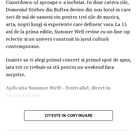
care vede și încearcă cele mai noi periferice și
Countdown-ul aproape s-a incheiat. In doar cateva zile,
accesorii pentru gaming Logitech.
Domeniul Stirbey din Buftea devine din nou locul in care
zeci de mii de oameni vin pentru trei zile de muzica,
Panels :
alătură-te discuțiilor cu experții din
arta, nopti lungi si experiente care definesc vara. La 15
industrie despre viitorul si progresele tehnologice
ani de la prima editie, Summer Well revine cu un line-up
din gaming si esports.
eclectic si un univers construit in jurul culturii
Demonstrații interactive:
experimentează
contemporane.
demonstrații practice ale celor mai recente
tehnologii și softwares.
Inainte sa-ti alegi primul concert si primul spot de apus,
iata tot ce trebuie sa stii pentru un weekend fara
Networking Opportunities:
conectează-te cu alți
surprize.
jucători, dezvoltatori și profesioniști din industrie.
Aplica
t
ia Summer Well
– festivalul, direct in
Despre Logitech G
buzunarul tau
Logitech G, brand al Logitech International, este liderul
Primul lucru pe care merita sa-l faci inainte de festival
global în echipamente de gaming pentru PC și consolă.
este sa descarci aplicatia Summer Well, disponibila in
Logitech G oferă jucătorilor de toate nivelurile tastaturi,
CITESTE IN CONTINUARE
App Store si Google Play.
mouse-uri, căști, mousepad-uri și produse de simulare,
cum ar fi volane și flight sticks, toate posibile prin
Aici vei gasi programul complet pe zile, harta