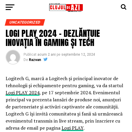
UNCATEGORIZED
LOGI PLAY 2024 – DEZLĂNȚUIE
INOVAȚIA ÎN GAMING ȘI TECH
Publicat
acum 2 ani
pe
septembrie 12, 2024
De
Razvan
Logitech G, marcă a Logitech și principal inovator de
tehnologii și echipamente pentru gaming, va da startul
Logi PLAY 2024
, pe 17 septembrie 2024. Evenimentul
principal va prezenta lansări de produse noi, anunțuri
de parteneriate și activări captivante ale comunității.
Logitech G își invită comunitatea și fanii să urmărească
evenimentul transmis in live stream, prin înscriere cu
adresa de email pe pagina
Logi PLAY
.