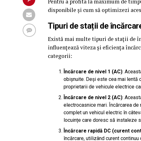
Pentru a profita la maximum de timpu
disponibile și cum să optimizezi aces
Tipuri de stații de încărca
Există mai multe tipuri de stații de în
influențează viteza și eficiența încărc
categorii:
Încărcare de nivel 1 (AC)
: Aceast
obișnuite. Deși este cea mai lentă o
proprietarii de vehicule electrice c
Încărcare de nivel 2 (AC)
: Aceast
electrocasnice mari. Încărcarea de n
complet un vehicul electric în câtev
locuințe care doresc să instaleze s
Încărcare rapidă DC (curent con
încărcare, utilizând curent continu