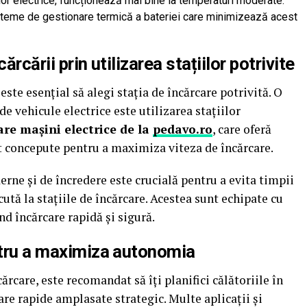
lelor electrice, funcționează mai bine la temperaturi moderate.
steme de gestionare termică a bateriei care minimizează acest
ărcării prin utilizarea stațiilor potrivite
 este esențial să alegi stația de încărcare potrivită. O
de vehicule electrice este utilizarea stațiilor
are mașini electrice de la
pedavo.ro
, care oferă
t concepute pentru a maximiza viteza de încărcare.
erne și de încredere este crucială pentru a evita timpii
ută la stațiile de încărcare. Acestea sunt echipate cu
nd încărcare rapidă și sigură.
entru a maximiza autonomia
ărcare, este recomandat să îți planifici călătoriile în
care rapide amplasate strategic. Multe aplicații și