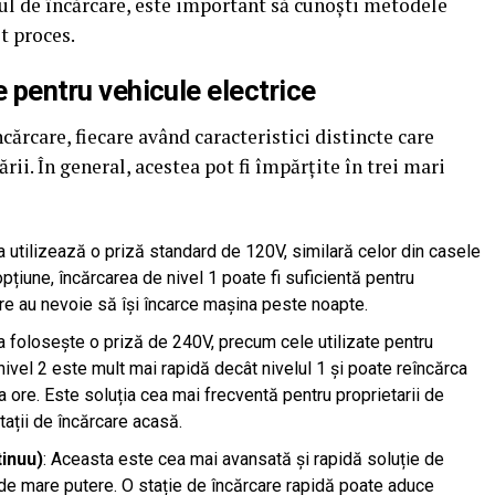
l de încărcare, este important să cunoști metodele
t proces.
re pentru vehicule electrice
cărcare, fiecare având caracteristici distincte care
ării. În general, acestea pot fi împărțite în trei mari
a utilizează o priză standard de 120V, similară celor din casele
pțiune, încărcarea de nivel 1 poate fi suficientă pentru
are au nevoie să își încarce mașina peste noapte.
a folosește o priză de 240V, precum cele utilizate pentru
ivel 2 este mult mai rapidă decât nivelul 1 și poate reîncărca
a ore. Este soluția cea mai frecventă pentru proprietarii de
tații de încărcare acasă.
tinuu)
: Aceasta este cea mai avansată și rapidă soluție de
u de mare putere. O stație de încărcare rapidă poate aduce