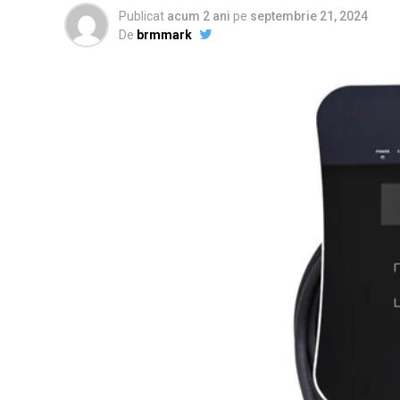
Publicat
acum 2 ani
pe
septembrie 21, 2024
De
brmmark