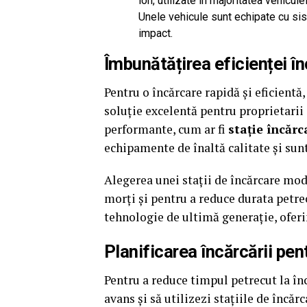
ion, utilizate în majoritatea vehicu
Unele vehicule sunt echipate cu si
impact.
Îmbunătățirea eficienței înc
Pentru o încărcare rapidă și eficientă,
soluție excelentă pentru proprietarii 
performante, cum ar fi
stație încărc
echipamente de înaltă calitate și sun
Alegerea unei stații de încărcare mod
morți și pentru a reduce durata petrec
tehnologie de ultimă generație, oferi
Planificarea încărcării p
Pentru a reduce timpul petrecut la înc
avans și să utilizezi stațiile de încăr