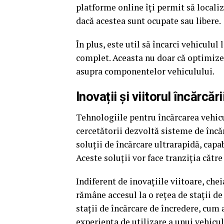
platforme online îți permit să localize
dacă acestea sunt ocupate sau libere.
În plus, este util să încarci vehiculul 
complet. Aceasta nu doar că optimizeaz
asupra componentelor vehiculului.
Inovații și viitorul încărcăr
Tehnologiile pentru încărcarea vehicu
cercetătorii dezvoltă sisteme de încăr
soluții de încărcare ultrarapidă, capa
Aceste soluții vor face tranziția către
Indiferent de inovațiile viitoare, che
rămâne accesul la o rețea de stații de
stații de încărcare de încredere, cum a
experiența de utilizare a unui vehicul 