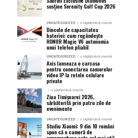
Sabrini Exclusive Diamonds
susține Serenity Golf Cup 2026
UNCATEGORIZED
o săptămână inainte
Dincolo de capacitatea
bateriei: cum regândește
HONOR Magic V6 autonomia
unui telefon pliabil
UNCATEGORIZED
o săptămână inainte
Axis lanseaza o carcasa
pentru conectarea camerelor
video IP la retele celulare
private
o săptămână inainte
Ziua Timișoarei 2026,
sărbătorită prin patru zile de
evenimente
UNCATEGORIZED
o săptămână inainte
Studiu Xiaomi: 9 din 10 români
spun că o cameră de
supraveghere este cel mai util