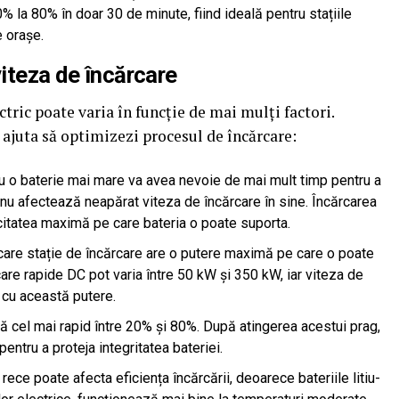
0% la 80% în doar 30 de minute, fiind ideală pentru stațiile
e orașe.
viteza de încărcare
ctric poate varia în funcție de mai mulți factori.
ajuta să optimizezi procesul de încărcare:
cu o baterie mai mare va avea nevoie de mai mult timp pentru a
 nu afectează neapărat viteza de încărcare în sine. Încărcarea
citatea maximă pe care bateria o poate suporta.
ecare stație de încărcare are o putere maximă pe care o poate
care rapide DC pot varia între 50 kW și 350 kW, iar viteza de
l cu această putere.
rcă cel mai rapid între 20% și 80%. După atingerea acestui prag,
entru a proteja integritatea bateriei.
rece poate afecta eficiența încărcării, deoarece bateriile litiu-