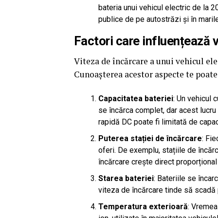
bateria unui vehicul electric de la 2
publice de pe autostrăzi și în maril
Factori care influențează 
Viteza de încărcare a unui vehicul ele
Cunoașterea acestor aspecte te poate 
Capacitatea bateriei
: Un vehicul 
se încărca complet, dar acest lucru
rapidă DC poate fi limitată de capa
Puterea stației de încărcare
: Fi
oferi. De exemplu, stațiile de încăr
încărcare crește direct proporționa
Starea bateriei
: Bateriile se înca
viteza de încărcare tinde să scadă p
Temperatura exterioară
: Vremea 