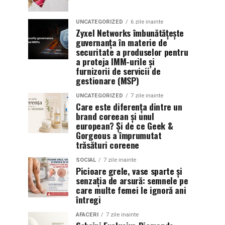
UNCATEGORIZED
6 zile inainte
Zyxel Networks îmbunătățește
guvernanța în materie de
securitate a produselor pentru
a proteja IMM-urile și
furnizorii de servicii de
gestionare (MSP)
UNCATEGORIZED
7 zile inainte
Care este diferența dintre un
brand coreean și unul
european? Și de ce Geek &
Gorgeous a împrumutat
trăsături coreene
SOCIAL
7 zile inainte
Picioare grele, vase sparte și
senzația de arsură: semnele pe
care multe femei le ignoră ani
întregi
AFACERI
7 zile inainte