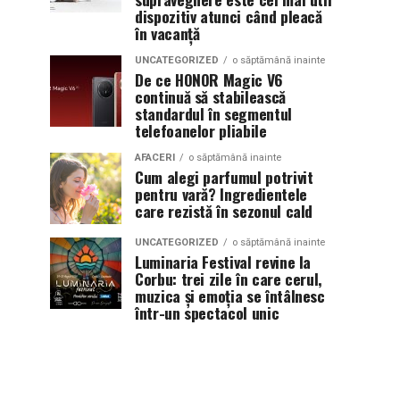
dispozitiv atunci când pleacă
în vacanță
UNCATEGORIZED
o săptămână inainte
De ce HONOR Magic V6
continuă să stabilească
standardul în segmentul
telefoanelor pliabile
AFACERI
o săptămână inainte
Cum alegi parfumul potrivit
pentru vară? Ingredientele
care rezistă în sezonul cald
UNCATEGORIZED
o săptămână inainte
Luminaria Festival revine la
Corbu: trei zile în care cerul,
muzica și emoția se întâlnesc
într-un spectacol unic