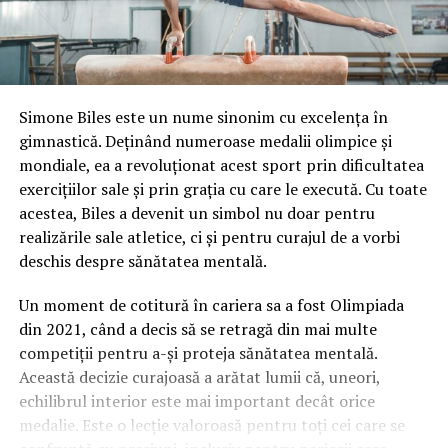
Simone Biles este un nume sinonim cu excelența în
gimnastică. Deținând numeroase medalii olimpice și
mondiale, ea a revoluționat acest sport prin dificultatea
exercițiilor sale și prin grația cu care le execută. Cu toate
acestea, Biles a devenit un simbol nu doar pentru
realizările sale atletice, ci și pentru curajul de a vorbi
deschis despre sănătatea mentală.
Un moment de cotitură în cariera sa a fost Olimpiada
din 2021, când a decis să se retragă din mai multe
competiții pentru a-și proteja sănătatea mentală.
Această decizie curajoasă a arătat lumii că, uneori,
echilibrul interior este mai important decât orice
medalie. Este o lecție valoroasă pentru toți cei care se