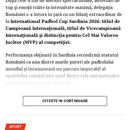
După cele 4 zile de meciuri spectaculoase, adversari de
top și emoții trăite la intensitate maximă, delegația
României s-a întors în țară cu un bilanț extraordinar de
la
International Padbol Cup Sardinia 2026
:
titlul de
Campioană Internațională, titlul de Vicecampioană
Internațională și distincția pentru Cel Mai Valoros
Jucător (MVP) al competiției
.
Performanța obținută în Sardinia reconfirmă statutul
României ca una dintre marile puteri ale padbolului
mondial și încununează un parcurs impecabil al
sportivilor români într-unul dintre cele mai puternice
turnee internaționale ale anului.
Un parcurs perfect până în semifinale
CITESTE IN CONTINUARE
România a participat la competiție cu două echipe,
alcătuite din sportivi legitimați la trei dintre cele mai
performante cluburi de padbol din țară.
SPORT