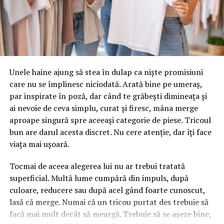
formații.
După un meci echilibrat și intens,
Olivian Surugiu,
Victoraș Popescu și Mugurel Vrabie
s-au impus cu
2-
1
, devenind
Campioni ai International Padbol Cup
Sardinia 2026
.
Unele haine ajung să stea în dulap ca niște promisiuni
Floris Stănculea, Adrian Cătrună și Daniel Matincă
au
care nu se împlinesc niciodată. Arată bine pe umeraș,
încheiat competiția pe locul secund, cucerind titlul
par inspirate în poză, dar când te grăbești dimineața și
de
Vicecampioni Internaționali
, după un parcurs
ai nevoie de ceva simplu, curat și firesc, mâna merge
remarcabil și după eliminarea principalilor favoriți ai
aproape singură spre aceeași categorie de piese. Tricoul
competiției.
bun are darul acesta discret. Nu cere atenție, dar îți face
viața mai ușoară.
Floris Stănculea, desemnat MVP-ul competiției
Tocmai de aceea alegerea lui nu ar trebui tratată
Performanțele României au fost completate de o
superficial. Multă lume cumpără din impuls, după
distincție individuală de prestigiu.
culoare, reducere sau după acel gând foarte cunoscut,
lasă că merge. Numai că un tricou purtat des trebuie să
Floris Stănculea
a fost desemnat
MVP (Most Valuable
facă mai mult decât să meargă. Trebuie să se așeze bine,
Player) al International Padbol Cup Sardinia 2026
, în