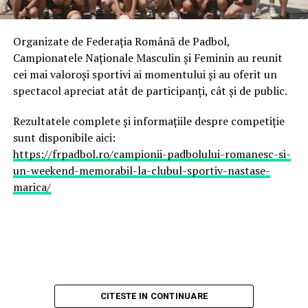
Adrian Cătrună
– ACS Sportul pentru Viitor
București
Organizate de Federația Română de Padbol,
Daniel Matincă
– ACS Sportul pentru Viitor
Campionatele Naționale Masculin și Feminin au reunit
București
cei mai valoroși sportivi ai momentului și au oferit un
spectacol apreciat atât de participanți, cât și de public.
Cele două echipe au impresionat prin constanță,
disciplină tactică și un nivel de joc care le-a
Rezultatele complete și informațiile despre competiție
transformat, încă din primele zile ale competiției, în
sunt disponibile aici:
principalele candidate la câștigarea trofeului.
https://frpadbol.ro/campionii-padbolului-romanesc-si-
un-weekend-memorabil-la-clubul-sportiv-nastase-
Semifinale de cel mai înalt nivel
marica/
În prima semifinală,
Olivian Surugiu, Victoraș
Popescu și Mugurel Vrabie
au întâlnit puternica
echipă a Italiei, formată din
Aguileta și Russo
, una
dintre cele mai experimentate formații ale competiției.
Românii au controlat partida de la început până la
CITESTE IN CONTINUARE
sfârșit și s-au impus cu
2-0
, obținând calificarea în finală